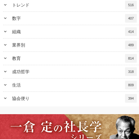
keyboard_arrow_down
トレンド
516
keyboard_arrow_down
数字
407
keyboard_arrow_down
組織
414
keyboard_arrow_down
業界別
489
keyboard_arrow_down
教育
814
keyboard_arrow_down
成功哲学
318
keyboard_arrow_down
生活
809
keyboard_arrow_down
協会便り
394