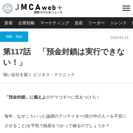
menu
新着
企業戦略
マーケティング
資産
リーダー
トレンド
戦略・戦術
2016.04.13
第117話 「預金封鎖は実行できな
い！」
強い会社を築く ビジネス・クリニック
「預金封鎖」に備えよ
のデマゴギーに気をつけろ！
毎年、なぜこういった論調のアジテイター(世の中の人々を不安に
させること)を平気で紙面をつかって煽るのでしょうか？