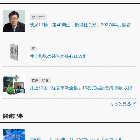
セミナー
残席11枠 第40期生「後継社長塾」2027年4月開講
本
井上和弘の経営の核心102項
音声・映像
井上和弘『経営革新全集』10巻完結記念講演会 収録
もっと見る
open_in_new
関連記事
第68話 「『経費』は目的ではなく手段である」