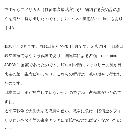
ですからアメリカ人（駐留軍高級武官）が、物納する美術品の多
くを海外に持ち出したのです。(ボストンの美術品の中味にもあり
ます)
昭和21年2月です。敗戦は前年の20年8月です。昭和21年、日本は
独立国家ではなく敗戦国であり、国連軍による占領（occupied
JAPAN）国家であったのです。時の司令部はマッカサー元帥が日
比谷の第一生命ビルにおり、これらの断行は、彼の指令で行われ
たのです。
日本国は、まだ独立していなかったのですね。占領軍がいたので
すね。
太平洋戦争で大膨大する戦費を使い、戦争に負け、賠償金をフィ
リッピンやタイ等の東南アジアに支払わなければならなかったの