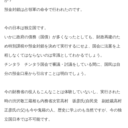
か？
預金封鎖は占領軍の命令で行われたのです。
今の日本は独立国です。
いかに政府の債務（国債）が多くなったとしても、財政再建のた
め特別課税や預金封鎖を決めて実行するにせよ、国会に法案を上
程しなくてはならないのは常識としてわかるでしょう。
チンタラ チンタラ国会で審議・討議をしている間に、国民は自
分の預金口座から引出すことは明白でしょう。
今の財務省の役人もこんなことは体験していないし、実行された
時の渋沢敬三蔵相も内務省次官高村 坂彦氏(自民党 副総裁高村
正彦氏の父)も今や鬼籍の人、歴史に学ぶのも当然ですが、今の独
立国日本では不可能です。