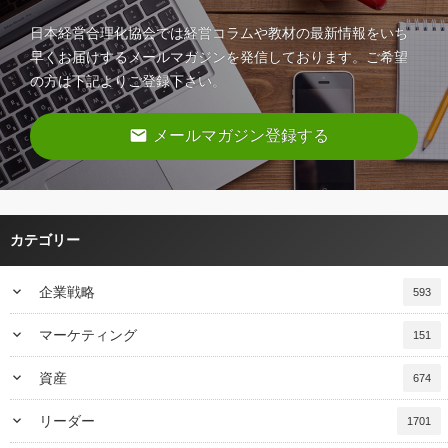
日本経営合理化協会では経営コラムや教材の最新情報をいち
早くお届けするメールマガジンを発信しております。ご希望
の方は下記よりご登録下さい。
email
メールマガジン登録する
カテゴリー
keyboard_arrow_down
企業戦略
593
keyboard_arrow_down
マーケティング
151
keyboard_arrow_down
資産
674
keyboard_arrow_down
リーダー
1701