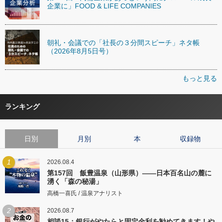
企業に」FOOD & LIFE COMPANIES
朝礼・会議での「社長の３分間スピーチ」ネタ帳
（2026年8月5日号）
もっと見る
ランキング
日別
月別
本
収録物
1
2026.08.4
第157回 飯豊温泉（山形県）――日本百名山の麓に
湧く「森の秘湯」
高橋一喜氏 / 温泉アナリスト
2
2026.08.7
相談15：銀行がやたらと固定金利を勧めてきます！や