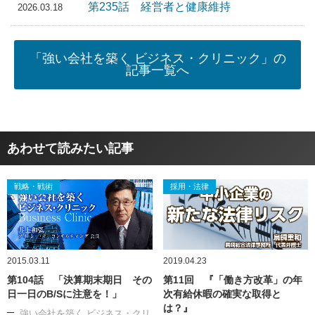
第235話 経営者と健康維持
2026.03.18
「強い会社を築く ビジネス・クリニック」の
記事一覧へ
あわせて読みたい記事
戦略・戦術
採用・法律
2015.03.11
2019.04.23
第104話 「決算期末期日 その
第11回 『「働き方改革」の年
日一日のB/Sに注意を！」
次有給休暇の確実な取得と
は？』
強い会社を築く ビジネス・クリ