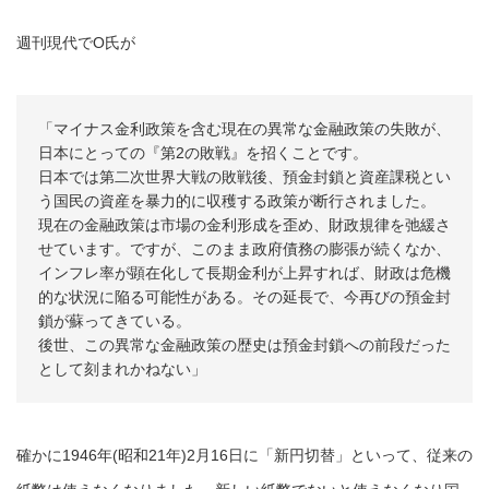
週刊現代でO氏が
「マイナス金利政策を含む現在の異常な金融政策の失敗が、
日本にとっての『第2の敗戦』を招くことです。
日本では第二次世界大戦の敗戦後、預金封鎖と資産課税とい
う国民の資産を暴力的に収穫する政策が断行されました。
現在の金融政策は市場の金利形成を歪め、財政規律を弛緩さ
せています。ですが、このまま政府債務の膨張が続くなか、
インフレ率が顕在化して長期金利が上昇すれば、財政は危機
的な状況に陥る可能性がある。その延長で、今再びの預金封
鎖が蘇ってきている。
後世、この異常な金融政策の歴史は預金封鎖への前段だった
として刻まれかねない」
確かに1946年(昭和21年)2月16日に「新円切替」といって、従来の