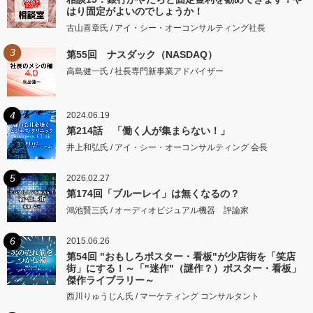
はり固定がよいのでしょうか！
古山喜章氏 / アイ・シー・オーコンサルティング社長
3
第55回 ナスダック（NASDAQ）
高島健一氏 / 社長専門新事業アドバイザー
4
2024.06.19
第214話 「働く人が集まらない！」
井上和弘氏 / アイ・シー・オーコンサルティング 会長
5
2026.02.27
第174回「ブルーレイ」は無くなるの？
鴻池賢三氏 / オーディオビジュアル機器 評論家
6
2015.06.26
第54回 "おもしろポスター・看板"が少店街を「笑店
街」にする！～「"迷作"（謎作？）ポスター・看板」
傑作ライブラリー～
西川りゅうじん氏 / マーケティング コンサルタント