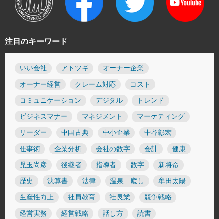
注目のキーワード
いい会社
アトツギ
オーナー企業
オーナー経営
クレーム対応
コスト
コミュニケーション
デジタル
トレンド
ビジネスマナー
マネジメント
マーケティング
リーダー
中国古典
中小企業
中谷彰宏
仕事術
企業分析
会社の数字
会計
健康
児玉尚彦
後継者
指導者
数字
新将命
歴史
決算書
法律
温泉 癒し
牟田太陽
生産性向上
社員教育
社長業
競争戦略
経営実務
経営戦略
話し方
読書