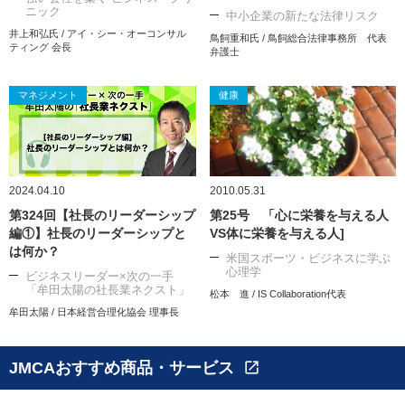
ニック
中小企業の新たな法律リスク
井上和弘氏 / アイ・シー・オーコンサル
鳥飼重和氏 / 鳥飼総合法律事務所 代表
ティング 会長
弁護士
マネジメント
健康
2024.04.10
2010.05.31
第324回【社長のリーダーシップ
第25号 「心に栄養を与える人
編①】社長のリーダーシップと
VS体に栄養を与える人]
は何か？
米国スポーツ・ビジネスに学ぶ
心理学
ビジネスリーダー×次の一手
「牟田太陽の社長業ネクスト」
松本 進 / IS Collaboration代表
牟田太陽 / 日本経営合理化協会 理事長
JMCAおすすめ商品・サービス
open_in_new