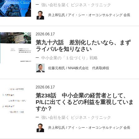
強い会社を築く ビジネス・クリニック
井上和弘氏 / アイ・シー・オーコンサルティング 会長
2026.06.17
第九十六話 差別化したいなら、まず
ライバルを知りなさい
中小企業の「１位づくり」戦略
佐藤元相氏 / NNA株式会社 代表取締役
2026.06.17
第238話 中小企業の経営者として、
P/Lに出てくるどの利益を重視していま
すか？
強い会社を築く ビジネス・クリニック
井上和弘氏 / アイ・シー・オーコンサルティング 会長