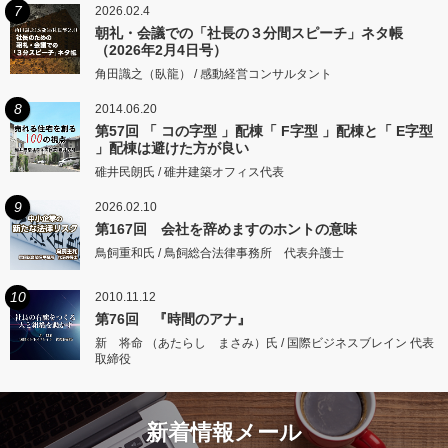
7
2026.02.4
朝礼・会議での「社長の３分間スピーチ」ネタ帳
（2026年2月4日号）
角田識之（臥龍） / 感動経営コンサルタント
8
2014.06.20
第57回 「 コの字型 」配棟「 F字型 」配棟と「 E字型
」配棟は避けた方が良い
碓井民朗氏 / 碓井建築オフィス代表
9
2026.02.10
第167回 会社を辞めますのホントの意味
鳥飼重和氏 / 鳥飼総合法律事務所 代表弁護士
10
2010.11.12
第76回 『時間のアナ』
新 将命 （あたらし まさみ）氏 / 国際ビジネスブレイン 代表
取締役
新着情報メール