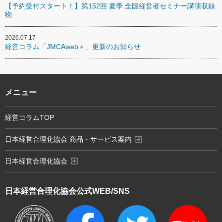
【予約受付スタート！】第152回 夏季 全国経営者セミナー講演収録
物
2026.07.17
経営コラム「JMCAweb＋」更新のお知らせ
メニュー
経営コラムTOP
exit_to_app
日本経営合理化協会 商品・サービス案内
exit_to_app
日本経営合理化協会
日本経営合理化協会
公式WEB/SNS