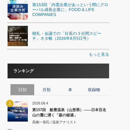
第153回「内需企業があっという間にグロ
ーバル成長企業に」FOOD & LIFE
COMPANIES
朝礼・会議での「社長の３分間スピー
チ」ネタ帳（2026年8月5日号）
もっと見る
ランキング
日別
月別
本
収録物
1
2026.08.4
第157回 飯豊温泉（山形県）――日本百名
山の麓に湧く「森の秘湯」
高橋一喜氏 / 温泉アナリスト