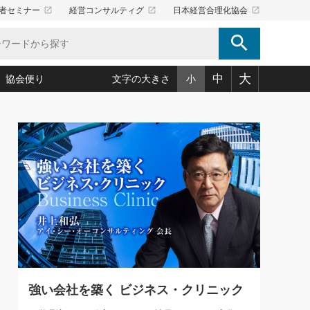
launch
launch
launch
者セミナー
経営コンサルティグ
日本経営合理化協会
search
大
中
協会便り
文字の大きさ
小
5)
況は会社守成の好機(38)
ころ心平の ──社長のための「か・ら・だマネジメント」
「愛読者通信」著者インタビュー(44)
34)
思われる 気配りの達人(127)
人間力の磨き方」(86)
ビジネス見聞録 経営ニュース(100)
タルＡＶを味方に！新・仕事術(180)
0)
り(210)
(92)
え 東洋思想に学ぶ経営学(132)
作間信司の経営無形庵(けいえいむぎょうあん)(166)
ー脳の鍛え方(32)
もっとみる
026.08.5
)
識(57)
指導者たち」(32)
経営セミナー情報局(1)
86回 「言葉狩り」
ンを楽しむ基礎レッスン(12)
ーイング経営入
教育の決め手(203)
略”(30)
繁栄への着眼点 牟田太陽(76)
！社長が読むべき今月の4冊(88)
て」(38)
講話を聞いて学ぼう 実学・耳学・磨く「ミミガク」のすすめ
で楽しむ読書術(162)
(7)
ランク上の手紙・メール術(100)
「氣」(30)
強い会社を築く ビジネス・クリニック
ミどこ
00)
スポーツ・ビジネスに学ぶ心理学(98)