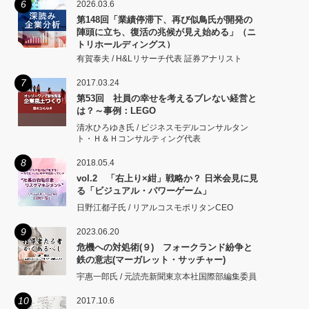
6
2026.03.6
第148回「業績停滞下、再び似鳥氏が開発の
陣頭に立ち、復活の兆候が見え始める」（ニ
トリホールディングス）
有賀泰夫 / H&Lリサーチ代表 証券アナリスト
7
2017.03.24
第53回 社員の幸せを考えるブレない経営と
は？～事例：LEGO
清水ひろゆき氏 / ビジネスモデルコンサルタン
ト・Ｈ＆Ｈコンサルティング代表
8
2018.05.4
vol.2 「右上り×紺」戦略か？ 日米会見に見
る「ビジュアル・パワーゲーム」
日野江都子氏 / リアルコスモポリタンCEO
9
2023.06.20
危機への対処術(９) フォークランド紛争と
鉄の意志(マーガレット・サッチャー)
宇惠一郎氏 / 元読売新聞東京本社国際部編集委員
10
2017.10.6