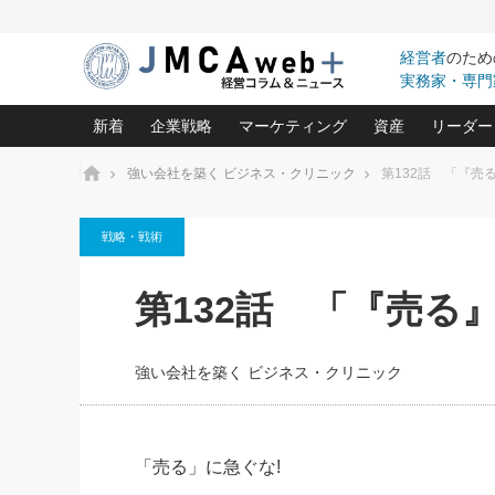
経営者
のため
実務家・専門
新着
企業戦略
マーケティング
資産
リーダー
ホーム
強い会社を築く ビジネス・クリニック
第132話 「『売
中小企業の「１位づくり」戦略(96)
ネット戦略成功の秘訣 圧倒的に儲か
あなたの会社と資
オンリ
戦略・戦術
利益を最大化する「業務改善」横田尚哉氏(5)
ビジネスを一瞬で制する！一流グロ
どうなる金融業界
ビジネ
る“社長の戦略印象リスクマネジメント
(446)
強い会社を築く ビジネス・クリニック(240)
中国経済の最新動
第132話 「『売る
ロングセラーの玉手箱(9)
ピョー
2026.08.7
2026.08.7
日本レーザー「人を大切にしながら利益を上げ
事業承継の前に
相談15：銀行がやたらと固定金
第153回「内需企業があっと
(3)
大復活＆快進撃！ユニバーサルスタ
きたいコト(12)
指導者た
利を勧めてきます！やはり固定
う間にグローバル成長企業に
は(5)
がよいのでしょうか！
FOOD & LIFE COMPANIES
強い会社を築く ビジネス・クリニック
武器としてのM&A入門(3)
会社と社長のため
朝礼・
最高の自分を表現する 成功イメージ戦
社長のための“儲かる通販”戦略視点(151)
深読み企業分析(1
楠木建の
酒井光雄 成功事例に学ぶ繁栄企業の
継続経営 百話百行(85)
次もあ
「売る」に急ぐな!
野田久美子 香港ビジネス成功法(10)
社長の口