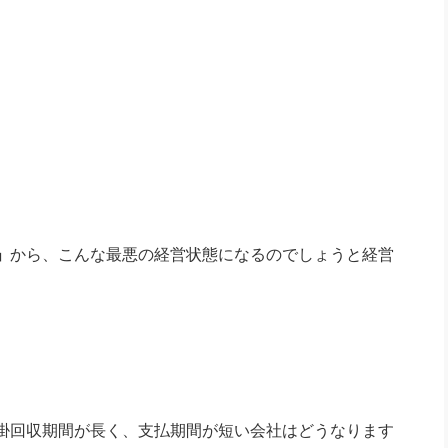
社長のための“全員営業”(30
腕をつくる 人と組織を動かす(200)
銀行交渉はこうしなさい！(12)
高橋一
行動科学マネジメント(5)
の社長のビジョン実現道場(10)
」
から、こんな最悪の経営状態になるのでしょうと経営
掛回収期間が長く、支払期間が短い会社はどうなります