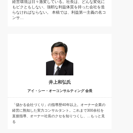
経営環境は日々激変している。社長は、どんな変化に
)
もビクともしない、強靭な利益体質を持った会社を造
喜の『これぞ！"本物の温泉"』(157)
らなければならない。 本稿では、利益第一主義の名コ
ンサ…
井上和弘氏
アイ・シー・オーコンサルティング 会長
「儲かる会社づくり」の指導歴40年以上。オーナー企業の
経営に熟知した実力コンサルタント。これまで300余社を
直接指導、オーナー社長のクセを知りつくし、…もっと見
る