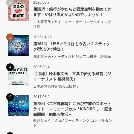
2
2026.08.7
相談15：銀行がやたらと固定金利を勧めてき
ます！やはり固定がよいのでしょうか！
古山喜章氏 / アイ・シー・オーコンサルティング
社長
3
2025.04.25
第164回 USBメモリはもう古い？スティッ
ク型SSDで時短！
鴻池賢三氏 / オーディオビジュアル機器 評論家
4
2026.08.4
【追悼】鈴木敏文氏 言葉で伝える経営（ジ
ャーナリスト 勝見明氏）
日本経営合理化協会出版局 /
5
2017.06.9
第78回《二宮尊徳翁》に再び空前のスポット
ライト！～ミュージカル「KINJIRO!」・記念
館開館・銅像も復活～
西川りゅうじん氏 / マーケティング コンサルタン
ト