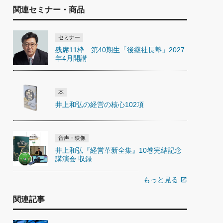
関連セミナー・商品
セミナー
残席11枠 第40期生「後継社長塾」2027
年4月開講
本
井上和弘の経営の核心102項
音声・映像
井上和弘『経営革新全集』10巻完結記念
講演会 収録
もっと見る
open_in_new
関連記事