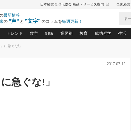
launch
日本経営合理化協会 商品・サービス案内
全国経営
の
最新情報
”声”
”文字”
家
の
と
のコラムを
毎週更新！
トレンド
数字
組織
業界別
教育
成功哲学
生活
る』に急ぐな!」
る仕組みづくり講座(12)
産を守る一手(171)
ーワンで勝ち残る企業風土づくり(54)
《ニューヨーク発》ビジネスリーダーの先読み: 最新トレンド
オーナー社長の「お金の悩み相談室」(15)
「賃金の誤解」(135)
なぜ、トヨタ式で会社が伸びるのか？(
“出来る”管理職の条件(62)
中国哲学に学ぶ 不
おの
と戦略拠点(9)
(50)
2017.07.12
ーバル経営者は知ってい
(39)
スリーダー×次の一手「牟田太陽の社長業ネクスト」
おカネが残る決算書にするために、やっておきたいこと(
中小企業の新たな法律リスク(178)
売れる住宅を創る 100の視点(100)
あなただからお願いしたいと
令和時代の「社長の
”(9)
「社長の繁盛トレンド通信」(90)
デジ
向(204)
会社を守り抜くための緊急対策(100)
職場の生産性を下げるハラスメントの予防策(1
大久保一彦の“流行る”お店の仕組みづく
クレーム対応 実践マニュアル
先人の名句名言の教
』に急ぐな!」
トル・F・グジバチの『経営戦略の新常識』(12)
北村森の「今月のヒット商品」(109)
リーダ
2026.08.5
2
る経営」の極意
、決めておきたい、知っておきたい、やってお
強い決算書の会社はココが違う！(36)
賃金決定の定石(68)
柿内幸夫─社長のための現場改善(174
クレーム対応の新知識と新常
渡部昇一の「日本の
い
第109話 伝統的産品を21世紀
第
ジオジャパンの成功要因と
る者かくあるべし(635)
次の売れ筋をつかむ術(102)
ワイ
」
に生かし切る！
損益分岐点を下げる、Ｐ／Ｌ不況時代の新戦略(12)
顧客・社員・社会から支持される「ウェルビ
デキル社員に育てる！ 社員
経営に活かす“十八史
の資産管理講座(95)
会議での「社長の３分間スピーチ」ネタ帳(159)
社長のメシの種 4.0(206)
門」(23)
必読
2026.08.5
新・会計経営と実学(37)
東川鷹年の「中小企業の人育
略(77)
53)
「経営知になる考え方」(57)
眼と耳
朝礼・会議での「社長の３分間
決算書の“見える化”術(12)
業績アップにつながる！ワン
スピーチ」ネタ帳（2026年8月5
ブランド戦略(39)
日号）
なたにお願いしたいと思われる「一流の仕事術」(28)
社長の
賢い社長の「経理財務の見どころ・勘どころ・ツッコ
欧米資産家に学ぶ二世教育(1
ぐせ経営哲学(100)
ろ」(149)
米国