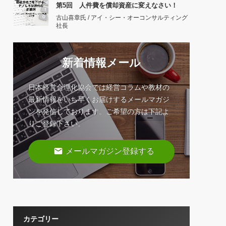
第5回 人件費を償却資産に変えなさい！
古山喜章氏 / アイ・シー・オーコンサルティング
社長
新着情報メール
日本経営合理化協会では経営コラムや教材の
最新情報をいち早くお届けするメールマガジ
ンを発信しております。ご希望の方は下記よ
りご登録下さい。
email
メールマガジン登録する
カテゴリー