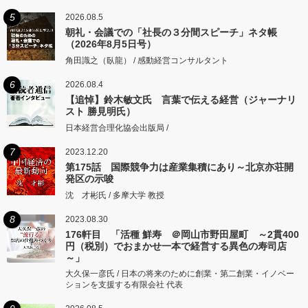
5
2026.08.5
朝礼・会議での「社長の３分間スピーチ」ネタ帳
（2026年8月5日号）
角田識之（臥龍） / 感動経営コンサルタント
6
2026.08.4
【追悼】鈴木敏文氏 言葉で伝える経営（ジャーナリ
スト 勝見明氏）
日本経営合理化協会出版局 /
7
2023.12.20
第175話 国際競争力は産業集積にあり～北京亦荘開
発区の示唆
沈 才彬氏 / 多摩大学 教授
8
2023.08.30
176軒目 「活種 鮮寿 ＠岡山市野田屋町 ～2貫400
円（税別）でおまかせ一本で経営する異色の寿司店
～」
大久保一彦氏 / 日本の将来のために創業・第二創業・イノベー
ションを支援する有限会社 代表