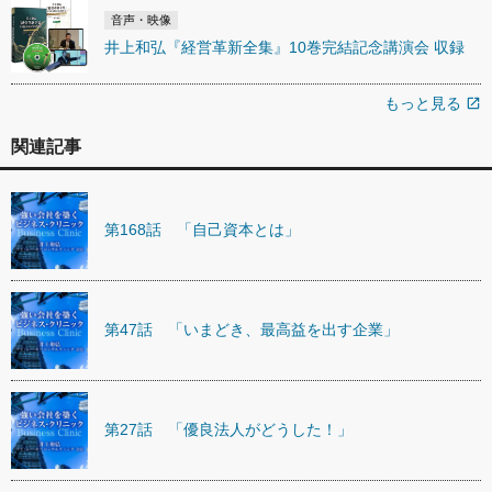
音声・映像
井上和弘『経営革新全集』10巻完結記念講演会 収録
もっと見る
open_in_new
関連記事
第168話 「自己資本とは」
第47話 「いまどき、最高益を出す企業」
第27話 「優良法人がどうした！」