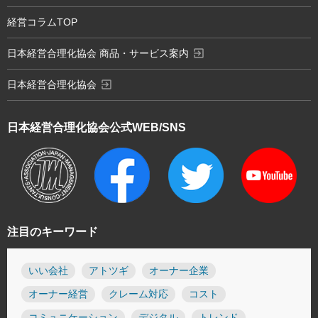
経営コラムTOP
exit_to_app
日本経営合理化協会 商品・サービス案内
exit_to_app
日本経営合理化協会
日本経営合理化協会
公式WEB/SNS
注目のキーワード
いい会社
アトツギ
オーナー企業
オーナー経営
クレーム対応
コスト
コミュニケーション
デジタル
トレンド