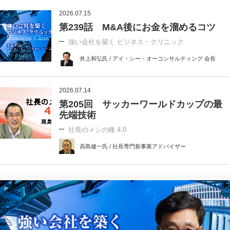
2026.07.15
第239話 M&A後にお金を溜めるコツ
強い会社を築く ビジネス・クリニック
井上和弘氏 / アイ・シー・オーコンサルティング 会長
2026.07.14
第205回 サッカーワールドカップの最
先端技術
社長のメシの種 4.0
高島健一氏 / 社長専門新事業アドバイザー