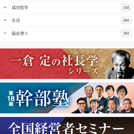
keyboard_arrow_down
成功哲学
318
keyboard_arrow_down
生活
809
keyboard_arrow_down
協会便り
394