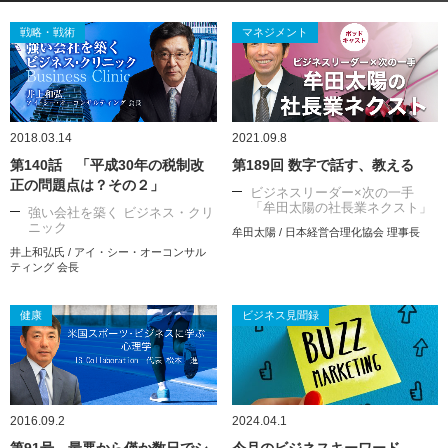
戦略・戦術
マネジメント
2018.03.14
2021.09.8
第140話 「平成30年の税制改
第189回 数字で話す、教える
正の問題点は？その２」
ビジネスリーダー×次の一手
「牟田太陽の社長業ネクスト」
強い会社を築く ビジネス・クリ
ニック
牟田太陽 / 日本経営合理化協会 理事長
井上和弘氏 / アイ・シー・オーコンサル
ティング 会長
健康
ビジネス見聞録
2016.09.2
2024.04.1