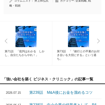
コラムニスト：
井上和弘氏
カテゴリー:
企業戦略
,
戦
略・戦術
第71話 「批判はわかる しか
第73話 「『銀行との平素のお付
し、自分たちからやれ！」
き合いを大切にする』という過
ち」
「強い会社を築く ビジネス・クリニック」の記事一覧
第239話 M&A後にお金を溜めるコツ
2026.07.15
第238話 中小企業の経営者として、P/L