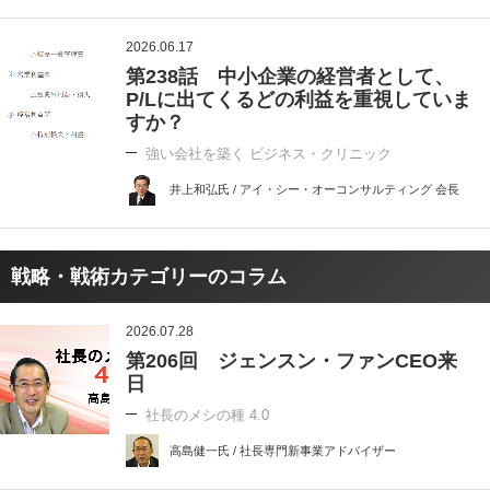
2026.06.17
第238話 中小企業の経営者として、
P/Lに出てくるどの利益を重視していま
すか？
強い会社を築く ビジネス・クリニック
井上和弘氏 / アイ・シー・オーコンサルティング 会長
戦略・戦術カテゴリーのコラム
2026.07.28
第206回 ジェンスン・ファンCEO来
日
社長のメシの種 4.0
高島健一氏 / 社長専門新事業アドバイザー