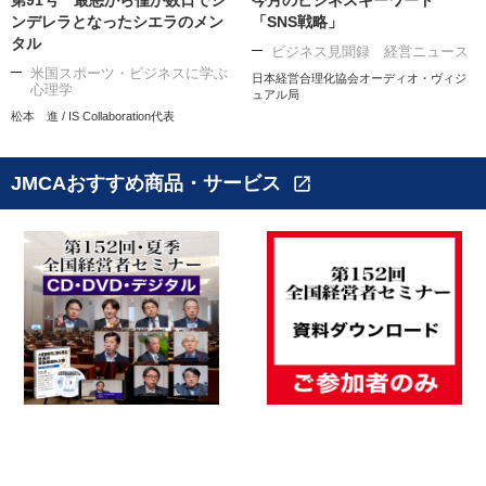
第91号 最悪から僅か数日でシ
今月のビジネスキーワード
ンデレラとなったシエラのメン
「SNS戦略」
タル
ビジネス見聞録 経営ニュース
米国スポーツ・ビジネスに学ぶ
日本経営合理化協会オーディオ・ヴィジ
心理学
ュアル局
松本 進 / IS Collaboration代表
JMCAおすすめ商品・サービス
open_in_new