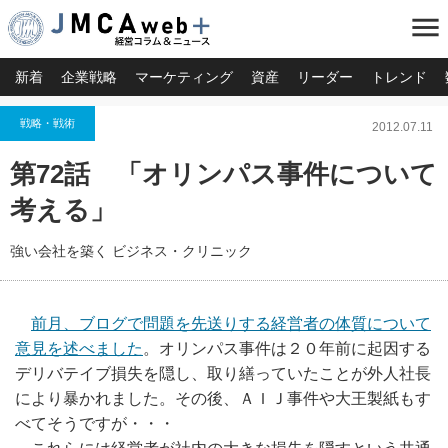
menu
新着
企業戦略
マーケティング
資産
リーダー
トレンド
戦略・戦術
2012.07.11
第72話 「オリンパス事件について
考える」
強い会社を築く ビジネス・クリニック
前月、ブログで問題を先送りする経営者の体質について
意見を述べました
。オリンパス事件は２０年前に起因する
デリバテイブ損失を隠し、取り繕っていたことが外人社長
により暴かれました。その後、ＡＩＪ事件や大王製紙もす
べてそうですが・・・