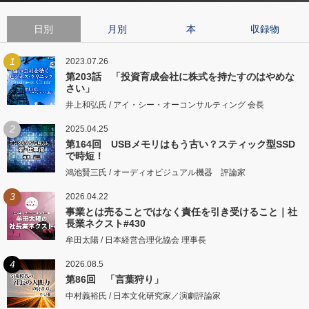
日別
月別
本
収録物
1
2023.07.26
第203話 「投資育成会社に株式を持たすのはやめな
さい」
井上和弘氏 / アイ・シー・オーコンサルティング 会長
2
2025.04.25
第164回 USBメモリはもう古い？スティック型SSD
で時短！
鴻池賢三氏 / オーディオビジュアル機器 評論家
3
2026.04.22
事業とは売ることではなく責任を引き受けること｜社
長業ネクスト#430
牟田太陽 / 日本経営合理化協会 理事長
4
2026.08.5
第86回 「言葉狩り」
中村義裕氏 / 日本文化研究家／演劇評論家