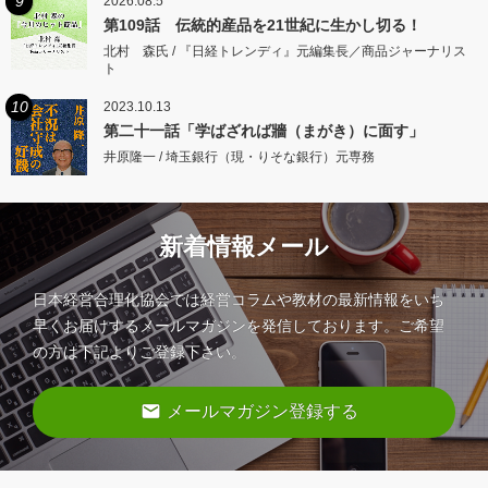
9
2026.08.5
第109話 伝統的産品を21世紀に生かし切る！
北村 森氏 / 『日経トレンディ』元編集長／商品ジャーナリス
ト
10
2023.10.13
第二十一話「学ばざれば牆（まがき）に面す」
井原隆一 / 埼玉銀行（現・りそな銀行）元専務
新着情報メール
日本経営合理化協会では経営コラムや教材の最新情報をいち
早くお届けするメールマガジンを発信しております。ご希望
の方は下記よりご登録下さい。
email
メールマガジン登録する