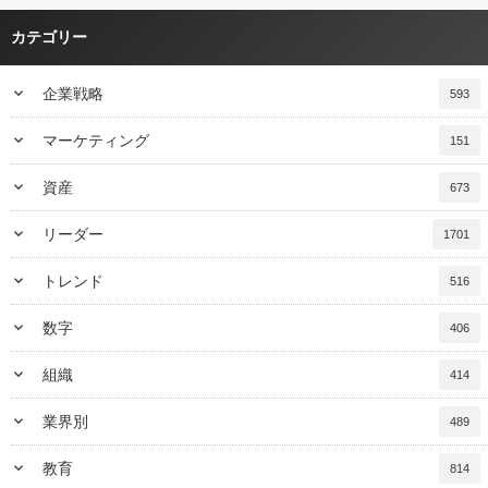
カテゴリー
keyboard_arrow_down
企業戦略
593
keyboard_arrow_down
マーケティング
151
keyboard_arrow_down
資産
673
keyboard_arrow_down
リーダー
1701
keyboard_arrow_down
トレンド
516
keyboard_arrow_down
数字
406
keyboard_arrow_down
組織
414
keyboard_arrow_down
業界別
489
keyboard_arrow_down
教育
814