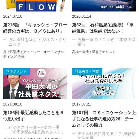
2024.07.16
2020.01.14
第215話 「キャッシュ・フロー
第32回 石和温泉(山梨県) 「単
経営のカギは、Ｂ／Ｓにあり」
純温泉」は単純ではない！
強い会社を築く ビジネス・クリ
高橋一喜の『これぞ！"本物の温
ニック
泉"』
井上和弘氏 / アイ・シー・オーコンサル
高橋一喜氏 / 温泉アナリスト
ティング 会長
マネジメント
社員教育・営業
2021.08.18
2017.07.21
第186回 最近感動したことを３
第107回 コミュニケーション上
つ思い出す
手になる仕事の進め方28 チー
ムとしての協力
ビジネスリーダー×次の一手
「牟田太陽の社長業ネクスト」
デキル社員に育てる！ 社員教育
の決め手