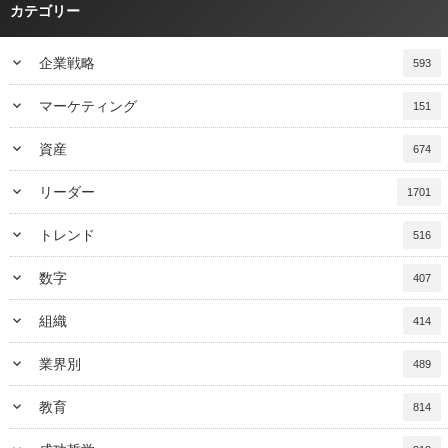
カテゴリー
keyboard_arrow_down
企業戦略
593
keyboard_arrow_down
マーケティング
151
keyboard_arrow_down
資産
674
keyboard_arrow_down
リーダー
1701
keyboard_arrow_down
トレンド
516
keyboard_arrow_down
数字
407
keyboard_arrow_down
組織
414
keyboard_arrow_down
業界別
489
keyboard_arrow_down
教育
814