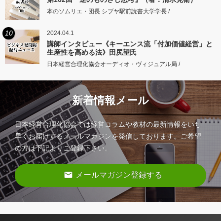
本のソムリエ・団長 シブヤ駅前読書大学学長 /
10
2024.04.1
講師インタビュー《キーエンス流「付加価値経営」と
生産性を高める法》田尻望氏
日本経営合理化協会オーディオ・ヴィジュアル局 /
新着情報メール
日本経営合理化協会では経営コラムや教材の最新情報をいち
早くお届けするメールマガジンを発信しております。ご希望
の方は下記よりご登録下さい。
email
メールマガジン登録する