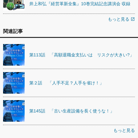
井上和弘『経営革新全集』10巻完結記念講演会 収録
もっと見る
open_in_new
関連記事
第113話 「高額退職金支払いは リスクが大きい?」
第２話 「人手不足？人手を省け！」
第145話 「古い生産設備を長く使うな！」
もっと見る