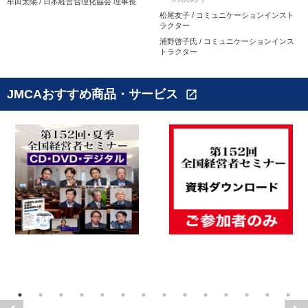
牟田太陽 / 日本経営合理化協会 理事長
松尾友子 / コミュニケーションインスト
ラクター
浦野啓子氏 / コミュニケーションインス
トラクター
JMCAおすすめ商品・サービス
open_in_new