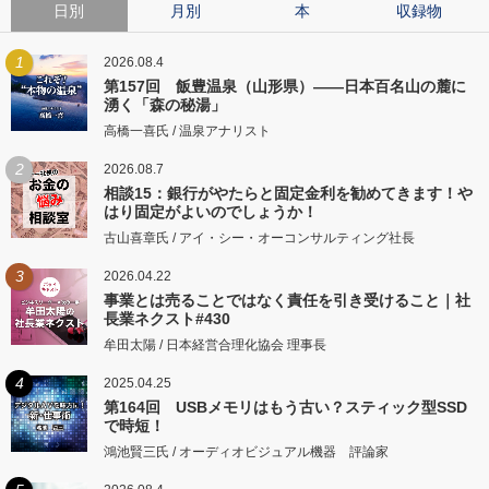
日別
月別
本
収録物
1
2026.08.4
第157回 飯豊温泉（山形県）――日本百名山の麓に
湧く「森の秘湯」
高橋一喜氏 / 温泉アナリスト
2
2026.08.7
相談15：銀行がやたらと固定金利を勧めてきます！や
はり固定がよいのでしょうか！
古山喜章氏 / アイ・シー・オーコンサルティング社長
3
2026.04.22
事業とは売ることではなく責任を引き受けること｜社
長業ネクスト#430
牟田太陽 / 日本経営合理化協会 理事長
4
2025.04.25
第164回 USBメモリはもう古い？スティック型SSD
で時短！
鴻池賢三氏 / オーディオビジュアル機器 評論家