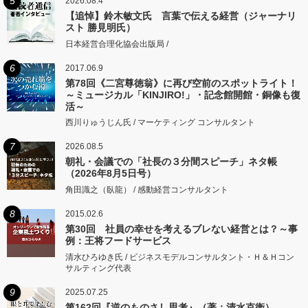
5
2026.08.4
【追悼】鈴木敏文氏 言葉で伝える経営（ジャーナリ
スト 勝見明氏）
日本経営合理化協会出版局 /
6
2017.06.9
第78回《二宮尊徳翁》に再び空前のスポットライト！
～ミュージカル「KINJIRO!」・記念館開館・銅像も復
活～
西川りゅうじん氏 / マーケティング コンサルタント
7
2026.08.5
朝礼・会議での「社長の３分間スピーチ」ネタ帳
（2026年8月5日号）
角田識之（臥龍） / 感動経営コンサルタント
8
2015.02.6
第30回 社員の幸せを考えるブレない経営とは？～事
例：王将フードサービス
清水ひろゆき氏 / ビジネスモデルコンサルタント・Ｈ＆Ｈコン
サルティング代表
9
2025.07.25
第162回『逆のものさし思考』（著：清水克衛）