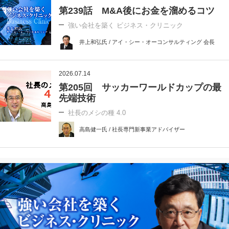
第239話 M&A後にお金を溜めるコツ
強い会社を築く ビジネス・クリニック
井上和弘氏 / アイ・シー・オーコンサルティング 会長
2026.07.14
第205回 サッカーワールドカップの最
先端技術
社長のメシの種 4.0
高島健一氏 / 社長専門新事業アドバイザー