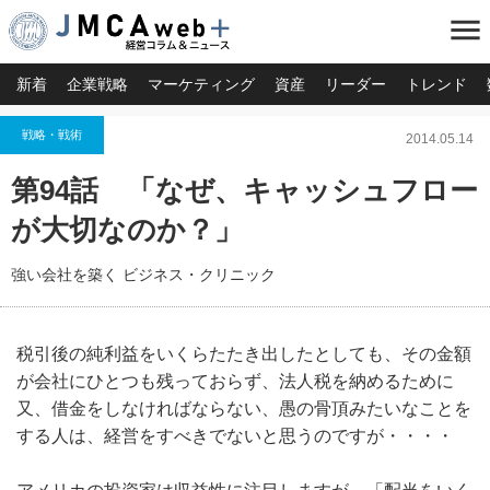
menu
新着
企業戦略
マーケティング
資産
リーダー
トレンド
戦略・戦術
2014.05.14
第94話 「なぜ、キャッシュフロー
が大切なのか？」
強い会社を築く ビジネス・クリニック
税引後の純利益をいくらたたき出したとしても、その金額
が会社にひとつも残っておらず、法人税を納めるために
又、借金をしなければならない、愚の骨頂みたいなことを
する人は、経営をすべきでないと思うのですが・・・・