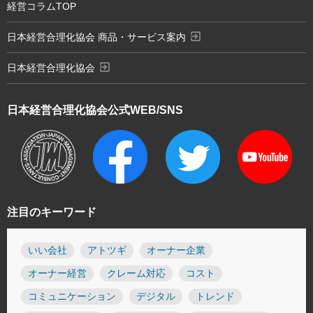
経営コラムTOP
exit_to_app
日本経営合理化協会 商品・サービス案内
exit_to_app
日本経営合理化協会
日本経営合理化協会
公式WEB/SNS
注目のキーワード
いい会社
アトツギ
オーナー企業
オーナー経営
クレーム対応
コスト
コミュニケーション
デジタル
トレンド