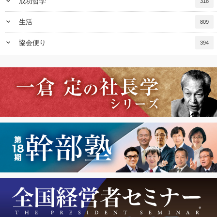
keyboard_arrow_down
成功哲学
318
keyboard_arrow_down
生活
809
keyboard_arrow_down
協会便り
394