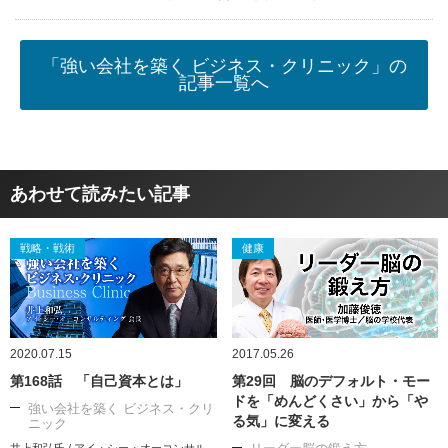
「強い会社を築く ビジネス・クリニック」の
記事一覧へ
あわせて読みたい記事
戦略・戦術
健康
2020.07.15
2017.05.26
第168話 「自己資本とは」
第29回 脳のデフォルト・モー
ドを「めんどくさい」から「や
強い会社を築く ビジネス・クリ
る気」に変える
ニック
井上和弘氏 / アイ・シー・オーコンサル