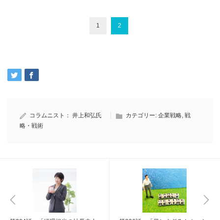
1
2
コラムニスト：
井上和弘氏
カテゴリー:
企業戦略
,
戦
略・戦術