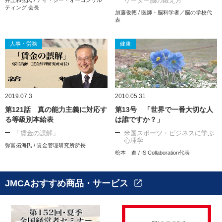
リーダー脳の鍛え方
ティング 会長
加藤俊徳 / 医師・脳科学者／脳の学校代
表
人事・労務
健康
2019.07.3
2010.05.31
第121話 真の能力主義に対応す
第13号 「世界で一番大切な人
る等級別本給表
は誰ですか？」
「賃金の誤解」
米国スポーツ・ビジネスに学ぶ
心理学
弥富拓海氏 / 賃金管理研究所所長
松本 進 / IS Collaboration代表
JMCAおすすめ商品・サービス
open_in_new