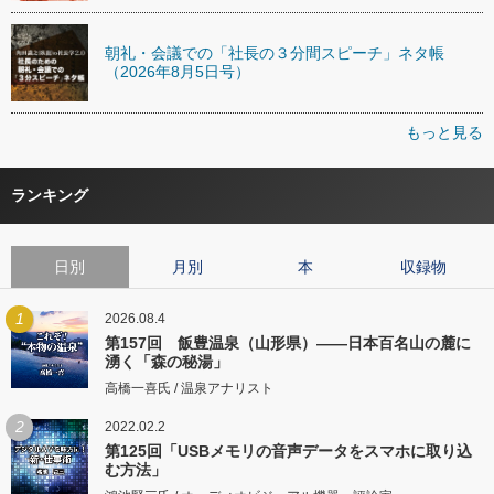
朝礼・会議での「社長の３分間スピーチ」ネタ帳
（2026年8月5日号）
もっと見る
ランキング
日別
月別
本
収録物
1
2026.08.4
第157回 飯豊温泉（山形県）――日本百名山の麓に
湧く「森の秘湯」
高橋一喜氏 / 温泉アナリスト
2
2022.02.2
第125回「USBメモリの音声データをスマホに取り込
む方法」