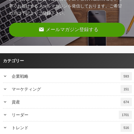
早くお届けするメールマガジンを発信しております。ご希望
の方は下記よりご登録下さい。
email
メールマガジン登録する
カテゴリー
keyboard_arrow_down
企業戦略
593
keyboard_arrow_down
マーケティング
151
keyboard_arrow_down
資産
674
keyboard_arrow_down
リーダー
1701
keyboard_arrow_down
トレンド
516