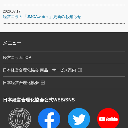
2026.07.17
経営コラム「JMCAweb＋」更新のお知らせ
メニュー
経営コラムTOP
exit_to_app
日本経営合理化協会 商品・サービス案内
exit_to_app
日本経営合理化協会
日本経営合理化協会
公式WEB/SNS