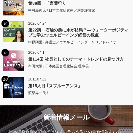
第86回 「言葉狩り」
中村義裕氏 / 日本文化研究家／演劇評論家
8
2026.04.24
第22講 石油の前に水が枯渇？―ウォーターポジティ
ブに学ぶウェルビーイング経営の観点
中原阿里 / 弁護士／ウエルビーイングＥＳＧアドバイザー
9
2020.04.1
第114回 社長としてのテーマ・トレンドの見つけ方
牟田太陽 / 日本経営合理化協会 理事長
10
2011.07.12
第15人目 ｢スプルーアンス」
渡部昇一氏 /
新着情報メール
日本経営合理化協会では経営コラムや教材の最新情報をいち