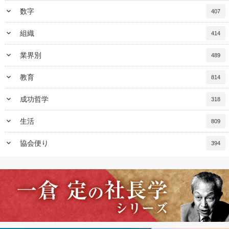
keyboard_arrow_down
数字
407
keyboard_arrow_down
組織
414
keyboard_arrow_down
業界別
489
keyboard_arrow_down
教育
814
keyboard_arrow_down
成功哲学
318
keyboard_arrow_down
生活
809
keyboard_arrow_down
協会便り
394