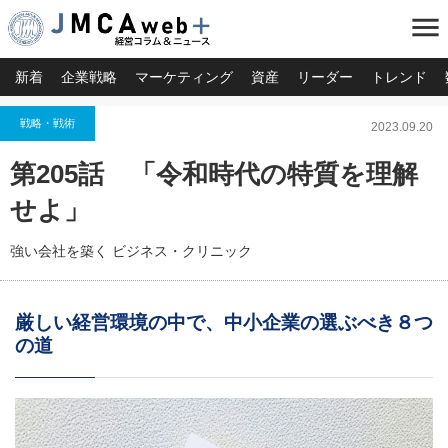
menu
新着
企業戦略
マーケティング
資産
リーダー
トレンド
戦略・戦術
2023.09.20
第205話 「令和時代の特質を理解
せよ」
強い会社を築く ビジネス・クリニック
厳しい経営環境の中で、中小企業の選ぶべき８つ
の道