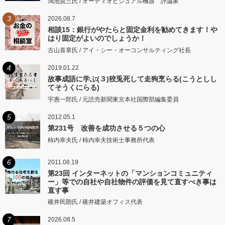
鴻池賢三氏 / オーディオビジュアル機器 評論家
3
2026.08.7
相談15：銀行がやたらと固定金利を勧めてきます！や
はり固定がよいのでしょうか！
古山喜章氏 / アイ・シー・オーコンサルティング社長
4
2019.01.22
故事成語に学ぶ(３)狡兎死して走狗烹らる(こうとしし
てそうくにらる)
宇惠一郎氏 / 元読売新聞東京本社国際部編集委員
5
2012.05.1
第231号 改善を成功させる５つの心
柿内幸夫氏 / 柿内幸夫技術士事務所代表
6
2011.08.19
第23回 インターネットの「マンションコミュニティ
ー」等での自社や自社物件の評価を見て直すべき事は
直す事
碓井民朗氏 / 碓井建築オフィス代表
7
2026.08.5