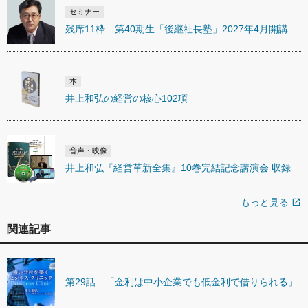
セミナー
残席11枠 第40期生「後継社長塾」2027年4月開講
本
井上和弘の経営の核心102項
音声・映像
井上和弘『経営革新全集』10巻完結記念講演会 収録
もっと見る
open_in_new
関連記事
第29話 「金利は中小企業でも低金利で借りられる」