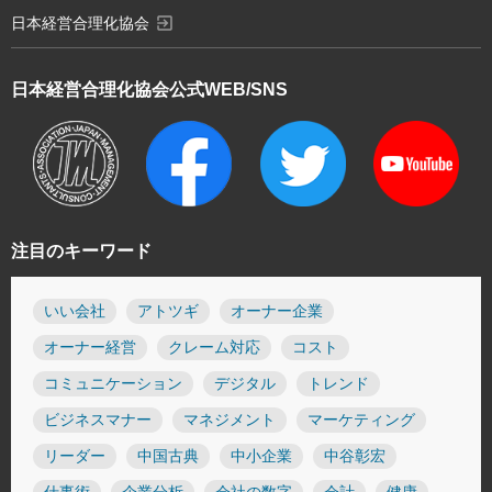
exit_to_app
日本経営合理化協会
日本経営合理化協会
公式WEB/SNS
注目のキーワード
いい会社
アトツギ
オーナー企業
オーナー経営
クレーム対応
コスト
コミュニケーション
デジタル
トレンド
ビジネスマナー
マネジメント
マーケティング
リーダー
中国古典
中小企業
中谷彰宏