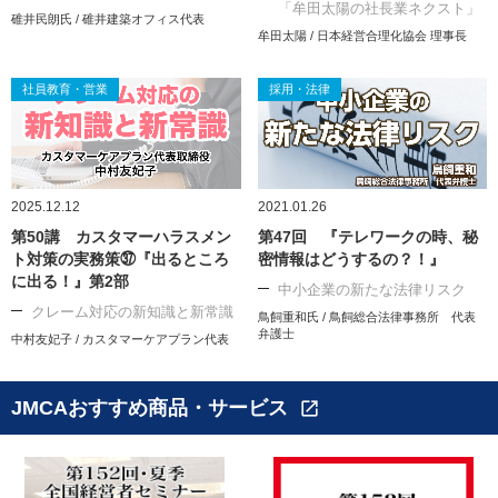
「牟田太陽の社長業ネクスト」
碓井民朗氏 / 碓井建築オフィス代表
牟田太陽 / 日本経営合理化協会 理事長
社員教育・営業
採用・法律
2025.12.12
2021.01.26
第50講 カスタマーハラスメン
第47回 『テレワークの時、秘
ト対策の実務策㊲『出るところ
密情報はどうするの？！』
に出る！』第2部
中小企業の新たな法律リスク
クレーム対応の新知識と新常識
鳥飼重和氏 / 鳥飼総合法律事務所 代表
弁護士
中村友妃子 / カスタマーケアプラン代表
JMCAおすすめ商品・サービス
open_in_new