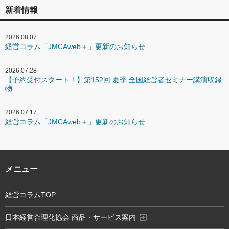
新着情報
2026.08.07
経営コラム「JMCAweb＋」更新のお知らせ
2026.07.28
【予約受付スタート！】第152回 夏季 全国経営者セミナー講演収録
物
2026.07.17
経営コラム「JMCAweb＋」更新のお知らせ
メニュー
経営コラムTOP
exit_to_app
日本経営合理化協会 商品・サービス案内