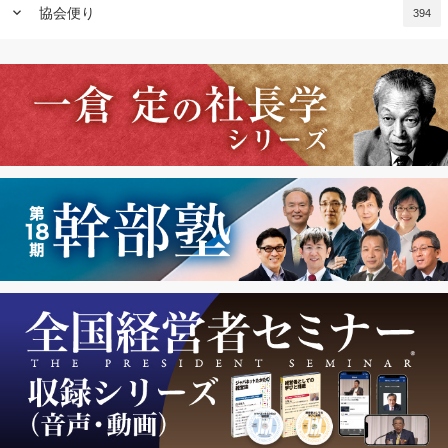
keyboard_arrow_down
協会便り
394