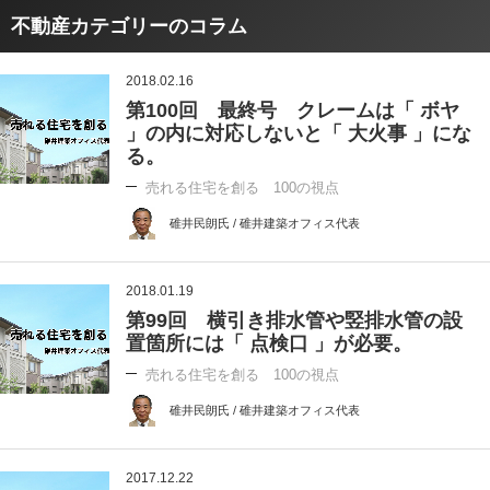
不動産カテゴリーのコラム
2018.02.16
第100回 最終号 クレームは「 ボヤ
」の内に対応しないと「 大火事 」にな
る。
売れる住宅を創る 100の視点
碓井民朗氏 / 碓井建築オフィス代表
2018.01.19
第99回 横引き排水管や竪排水管の設
置箇所には「 点検口 」が必要。
売れる住宅を創る 100の視点
碓井民朗氏 / 碓井建築オフィス代表
2017.12.22