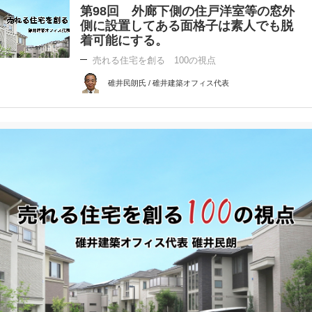
第98回 外廊下側の住戸洋室等の窓外
側に設置してある面格子は素人でも脱
着可能にする。
売れる住宅を創る 100の視点
碓井民朗氏 / 碓井建築オフィス代表