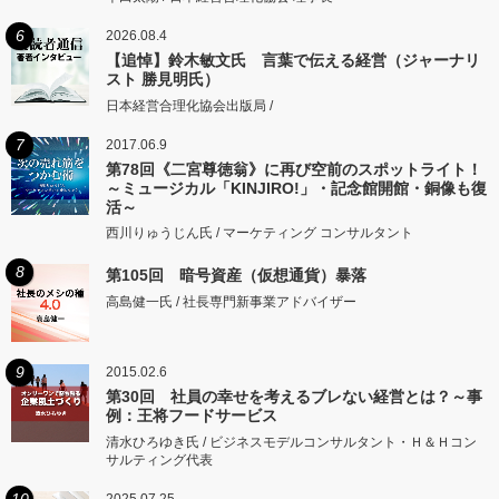
6
2026.08.4
【追悼】鈴木敏文氏 言葉で伝える経営（ジャーナリ
スト 勝見明氏）
日本経営合理化協会出版局 /
7
2017.06.9
第78回《二宮尊徳翁》に再び空前のスポットライト！
～ミュージカル「KINJIRO!」・記念館開館・銅像も復
活～
西川りゅうじん氏 / マーケティング コンサルタント
8
第105回 暗号資産（仮想通貨）暴落
高島健一氏 / 社長専門新事業アドバイザー
9
2015.02.6
第30回 社員の幸せを考えるブレない経営とは？～事
例：王将フードサービス
清水ひろゆき氏 / ビジネスモデルコンサルタント・Ｈ＆Ｈコン
サルティング代表
10
2025.07.25