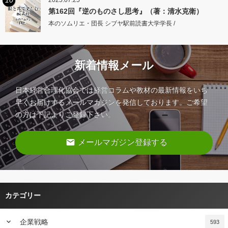
第162回『逆のものさし思考』（著：清水克衛）
本のソムリエ・団長 シブヤ駅前読書大学学長 /
新着情報メール
日本経営合理化協会では経営コラムや教材の最新情報をいち
早くお届けするメールマガジンを発信しております。ご希望
の方は下記よりご登録下さい。
email
メールマガジン登録する
カテゴリー
keyboard_arrow_down
企業戦略
593