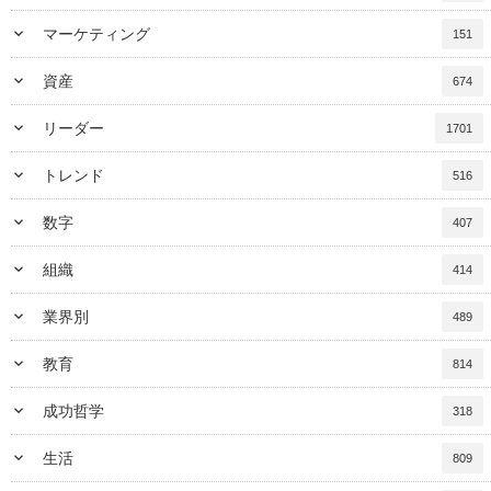
keyboard_arrow_down
マーケティング
151
keyboard_arrow_down
資産
674
keyboard_arrow_down
リーダー
1701
keyboard_arrow_down
トレンド
516
keyboard_arrow_down
数字
407
keyboard_arrow_down
組織
414
keyboard_arrow_down
業界別
489
keyboard_arrow_down
教育
814
keyboard_arrow_down
成功哲学
318
keyboard_arrow_down
生活
809