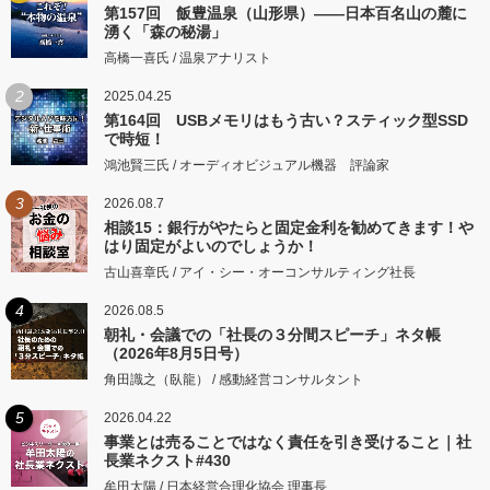
第157回 飯豊温泉（山形県）――日本百名山の麓に
湧く「森の秘湯」
高橋一喜氏 / 温泉アナリスト
2
2025.04.25
第164回 USBメモリはもう古い？スティック型SSD
で時短！
鴻池賢三氏 / オーディオビジュアル機器 評論家
3
2026.08.7
相談15：銀行がやたらと固定金利を勧めてきます！や
はり固定がよいのでしょうか！
古山喜章氏 / アイ・シー・オーコンサルティング社長
4
2026.08.5
朝礼・会議での「社長の３分間スピーチ」ネタ帳
（2026年8月5日号）
角田識之（臥龍） / 感動経営コンサルタント
5
2026.04.22
事業とは売ることではなく責任を引き受けること｜社
長業ネクスト#430
牟田太陽 / 日本経営合理化協会 理事長