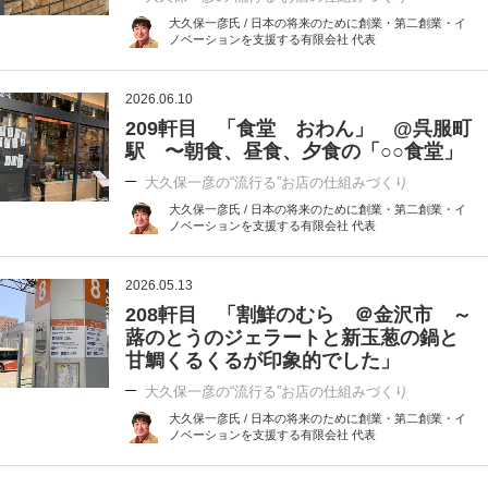
大久保一彦氏 / 日本の将来のために創業・第二創業・イ
ノベーションを支援する有限会社 代表
2026.06.10
209軒目 「食堂 おわん」 @呉服町
駅 〜朝食、昼食、夕食の「○○食堂」
大久保一彦の“流行る”お店の仕組みづくり
大久保一彦氏 / 日本の将来のために創業・第二創業・イ
ノベーションを支援する有限会社 代表
2026.05.13
208軒目 「割鮮のむら ＠金沢市 ～
蕗のとうのジェラートと新玉葱の鍋と
甘鯛くるくるが印象的でした」
大久保一彦の“流行る”お店の仕組みづくり
大久保一彦氏 / 日本の将来のために創業・第二創業・イ
ノベーションを支援する有限会社 代表