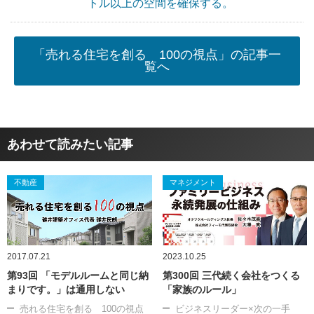
トル以上の空間を確保する。
「売れる住宅を創る 100の視点」の記事一
覧へ
あわせて読みたい記事
不動産
マネジメント
2017.07.21
2023.10.25
第93回 「モデルルームと同じ納
第300回 三代続く会社をつくる
まりです。」は通用しない
「家族のルール」
売れる住宅を創る 100の視点
ビジネスリーダー×次の一手