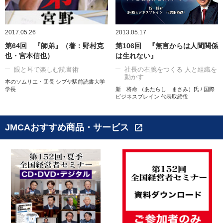
2017.05.26
2013.05.17
第64回 『師弟』（著：野村克
第106回 『無言からは人間関係
也・宮本信也）
は生れない』
眼と耳で楽しむ読書術
社長の右腕をつくる 人と組織を
動かす
本のソムリエ・団長 シブヤ駅前読書大学
学長
新 将命 （あたらし まさみ）氏 / 国際
ビジネスブレイン 代表取締役
JMCAおすすめ商品・サービス
open_in_new