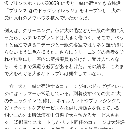
沢プリンスホテルが2005年に犬と一緒に宿泊できる施設
「プリンス 森のドッグヴィレッジ」をオープンし、犬の
受け入れのノウハウを積んでいたからだ。
例えば、クリーニング。仮に犬の毛などが一般の客室に入
ったら、ホテルのブランドは大きく傷つく。そこで、ペッ
トと宿泊できるコテージと一般の客室ではリネン類が混じ
らないように色を換えた。さらにクリーニングの業者をそ
れぞれ別にし、室内の清掃要員も分けた。受け入れるな
ら、そこまで気遣う必要があるわけだ。その結果、これま
で犬をめぐる大きなトラブルは発生していない。
一方、犬と一緒に宿泊するコテージが並ぶドッグヴィレッ
ジにはトリマーが常駐している。到着後すべての犬に“犬
のチェックイン”と称し、ネイルカットやブラッシングな
どエチケットケアサービスを提供し清潔さを保っている。
飼い主の外出時は滞在中無料で犬を預かるサービスもあ
る。15部屋でスタートしたペット同伴のコテージは大好評