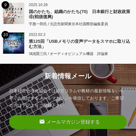
9
2025.10.28
国のかたち、組織のかたち(70) 日本銀行と財政政策
④(戦後復興)
宇惠一郎氏 / 元読売新聞東京本社国際部編集委員
10
2022.02.2
第125回「USBメモリの音声データをスマホに取り込
む方法」
鴻池賢三氏 / オーディオビジュアル機器 評論家
新着情報メール
日本経営合理化協会では経営コラムや教材の最新情報をいち
早くお届けするメールマガジンを発信しております。ご希望
の方は下記よりご登録下さい。
email
メールマガジン登録する