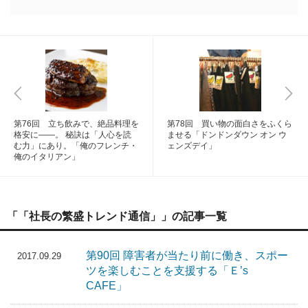
第76回 立ち飲みで、絶品料理を
第78回 買い物の面白さをふくら
格安に――。 秘訣は「人心を読
ませる「ドンドンダウン オン ウ
む力」にあり。「俺のフレンチ・
ェンズデイ」
俺のイタリアン」
「「社長の繁盛トレンド通信」」の記事一覧
第90回 障害者が当たり前に働き、スポー
2017.09.29
ツを楽しむことを支援する「Ｅ’s
CAFE」