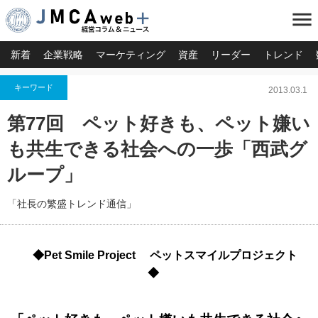
menu
新着
企業戦略
マーケティング
資産
リーダー
トレンド
キーワード
2013.03.1
第77回 ペット好きも、ペット嫌い
も共生できる社会への一歩「西武グ
ループ」
「社長の繁盛トレンド通信」
◆Pet Smile Project ペットスマイルプロジェクト
◆