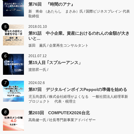
第76回 『時間のアナ』
新 将命 （あたらし まさみ）氏 / 国際ビジネスブレイン 代表
取締役
5
2018.01.10
第91話 中小企業。資産におけるのれんの金額が大き
いと...
坂田 薫氏 / 企業再生コンサルタント
6
2011.07.12
第15人目 ｢スプルーアンス」
渡部昇一氏 /
7
2024.02.6
第87回 デジタルインボイスPeppolの準備を始める
児玉尚彦氏 / 株式会社経理がよくなる 一般社団法人経理革新
プロジェクト 代表・税理士
8
第203回 COMPUTEX2026台北
高島健一氏 / 社長専門新事業アドバイザー