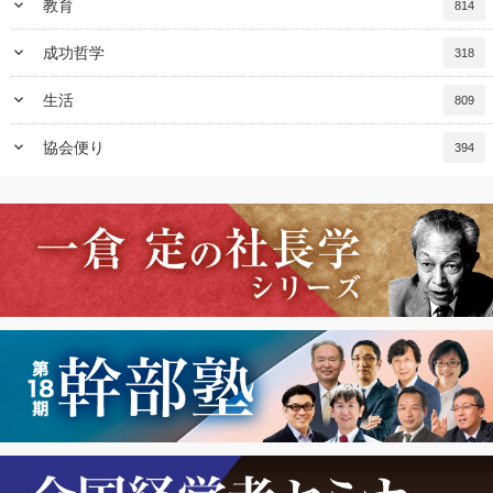
keyboard_arrow_down
教育
814
keyboard_arrow_down
成功哲学
318
keyboard_arrow_down
生活
809
keyboard_arrow_down
協会便り
394