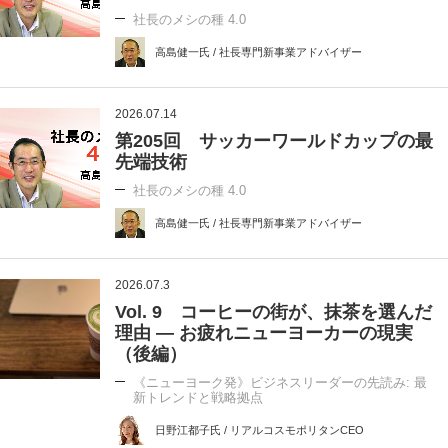
社長のメシの種 4.0
高島健一氏 / 社長専門新事業アドバイザー
2026.07.14
第205回 サッカーワールドカップの最
先端技術
社長のメシの種 4.0
高島健一氏 / 社長専門新事業アドバイザー
2026.07.3
Vol. 9 コーヒーの街が、抹茶を選んだ
理由 ― お疲れニューヨーカーの現実
（後編）
《ニューヨーク発》ビジネスリーダーの先読み: 最
新トレンドと戦略拠点
日野江都子氏 / リアルコスモポリタンCEO