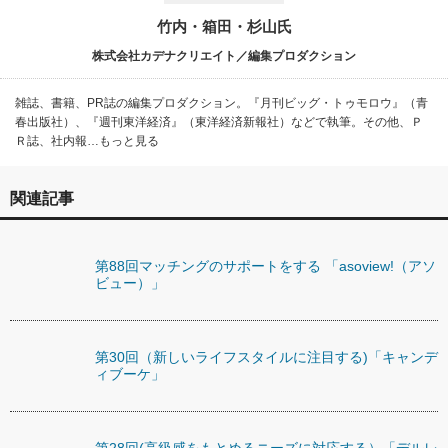
竹内・箱田・杉山氏
株式会社カデナクリエイト／編集プロダクション
雑誌、書籍、PR誌の編集プロダクション。『月刊ビッグ・トゥモロウ』（青
春出版社）、『週刊東洋経済』（東洋経済新報社）などで執筆。その他、Ｐ
Ｒ誌、社内報…もっと見る
関連記事
第88回マッチングのサポートをする 「asoview!（アソ
ビュー）」
第30回（新しいライフスタイルに注目する)「キャンデ
ィブーケ」
第28回(高級感をもとめるニーズに対応する）「デルレ