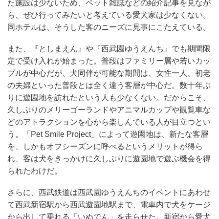
た施設は少ないため、ペット雑誌などの紹介記事を見なが
ら、ぜひ行ってみたいと考えている愛犬家は少なくない。
同ホテルは、そうした客のニーズに見事にこたえている。
また、『としまえん』や『西武園ゆうえんち』でも期間限
定で受け入れが始まった。普段はファミリー層や若いカッ
プルが中心だが、犬同伴が可能な期間は、女性一人、初老
の夫婦といった普段とは全く違う客層が中心だ。数十年ぶ
りに遊園地を訪れたという人も少なくない。だからこそ、
久しぶりのメリーゴーランドやアニマルカップや観覧車な
どのアトラクションを心から楽しんでいる人が目立つとい
う。「Pet Smile Project」によって遊園地は、新たな客層
を、しかもオフシーズンに呼べるというメリットが得ら
れ、客は犬をきっかけに久しぶりに遊園地で遊ぶ機会を得
られたわけだ。
さらに、西武鉄道は西武園ゆうえんちのイベントにあわせ
て西武新宿駅から西武遊園地駅まで、電車内で犬をケージ
から出して乗れる「いぬでん」を走らせた。新宿から愛犬