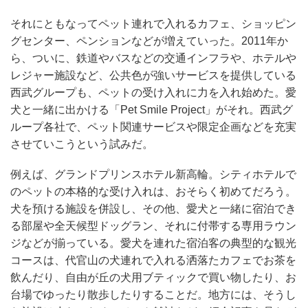
それにともなってペット連れで入れるカフェ、ショッピン
グセンター、ペンションなどが増えていった。2011年か
ら、ついに、鉄道やバスなどの交通インフラや、ホテルや
レジャー施設など、公共色が強いサービスを提供している
西武グループも、ペットの受け入れに力を入れ始めた。愛
犬と一緒に出かける「Pet Smile Project」がそれ。西武グ
ループ各社で、ペット関連サービスや限定企画などを充実
させていこうという試みだ。
例えば、グランドプリンスホテル新高輪。シティホテルで
のペットの本格的な受け入れは、おそらく初めてだろう。
犬を預ける施設を併設し、その他、愛犬と一緒に宿泊でき
る部屋や全天候型ドッグラン、それに付帯する専用ラウン
ジなどが揃っている。愛犬を連れた宿泊客の典型的な観光
コースは、代官山の犬連れで入れる洒落たカフェでお茶を
飲んだり、自由が丘の犬用ブティックで買い物したり、お
台場でゆったり散歩したりすることだ。地方には、そうし