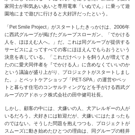
家同士が和気あいあいと専用電車「いぬでん」に乗って遊
園地にまで遊びに行けると大好評だったという。
「Pet Smile Project」がスタートしたきっかけは、2006年
に西武グループが掲げたグループスローガン、「でかける
人を、ほほえむ人へ。」だ。これは同グループが提供する
サービスによってすべての客にほほえんでもらおうという
決意を表している。「これだけペットを飼う人が増えてき
たのに愛犬同伴者を『でかける人』に含めなくていいのか
という議論が盛り上がり、プロジェクトがスタートしまし
た。」とペットケアショップ「PET-SPA」の運営やペッ
トと暮らす住宅のコンサルティングなどを手がける西武グ
ループのアドホック株式会社の田中健司社長。
しかし、顧客の中には、犬嫌いの人、犬アレルギーの人が
いるだろう。犬好きには歓迎だが、犬嫌いにはたまったも
のではない。そうした問題を抱えつつも、プロジェクトが
スムーズに動き始めたひとつの理由は、同グループの軽井