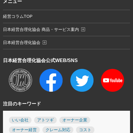
メニュー
経営コラムTOP
exit_to_app
日本経営合理化協会 商品・サービス案内
exit_to_app
日本経営合理化協会
日本経営合理化協会
公式WEB/SNS
注目のキーワード
いい会社
アトツギ
オーナー企業
オーナー経営
クレーム対応
コスト