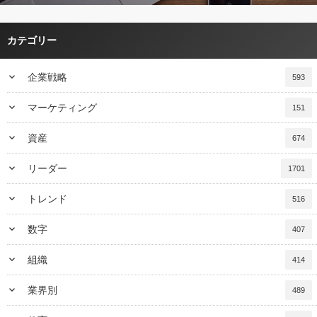
カテゴリー
keyboard_arrow_down
企業戦略
593
keyboard_arrow_down
マーケティング
151
keyboard_arrow_down
資産
674
keyboard_arrow_down
リーダー
1701
keyboard_arrow_down
トレンド
516
keyboard_arrow_down
数字
407
keyboard_arrow_down
組織
414
keyboard_arrow_down
業界別
489