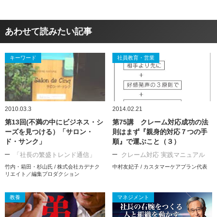
あわせて読みたい記事
キーワード
社員教育・営業
2010.03.3
2014.02.21
第13回(不満の中にビジネス・シ
第75講 クレーム対応成功の法
ーズを見つける）「サロン・
則はまず『親身的対応７つの手
ド・サンク」
順』で運ぶこと（３）
「社長の繁盛トレンド通信」
クレーム対応 実践マニュアル
竹内・箱田・杉山氏 / 株式会社カデナク
中村友妃子 / カスタマーケアプラン代表
リエイト／編集プロダクション
教養
マネジメント