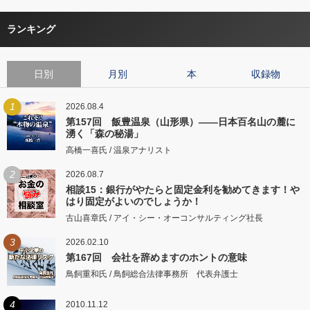
ランキング
日別
月別
本
収録物
1
2026.08.4
第157回 飯豊温泉（山形県）――日本百名山の麓に
湧く「森の秘湯」
高橋一喜氏 / 温泉アナリスト
2
2026.08.7
相談15：銀行がやたらと固定金利を勧めてきます！や
はり固定がよいのでしょうか！
古山喜章氏 / アイ・シー・オーコンサルティング社長
3
2026.02.10
第167回 会社を辞めますのホントの意味
鳥飼重和氏 / 鳥飼総合法律事務所 代表弁護士
4
2010.11.12