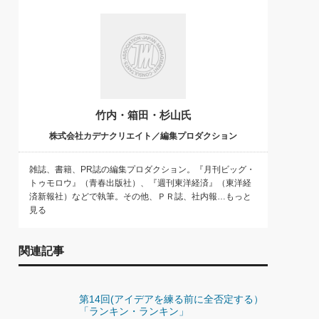
)
喜の『これぞ！"本物の温泉"』(157)
竹内・箱田・杉山氏
株式会社カデナクリエイト／編集プロダクション
雑誌、書籍、PR誌の編集プロダクション。『月刊ビッグ・
トゥモロウ』（青春出版社）、『週刊東洋経済』（東洋経
済新報社）などで執筆。その他、ＰＲ誌、社内報…もっと
見る
関連記事
第14回(アイデアを練る前に全否定する）
「ランキン・ランキン」