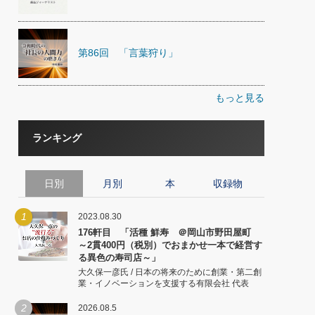
第86回 「言葉狩り」
もっと見る
ランキング
日別
月別
本
収録物
1
2023.08.30
176軒目 「活種 鮮寿 ＠岡山市野田屋町
～2貫400円（税別）でおまかせ一本で経営す
る異色の寿司店～」
大久保一彦氏 / 日本の将来のために創業・第二創
業・イノベーションを支援する有限会社 代表
2
2026.08.5