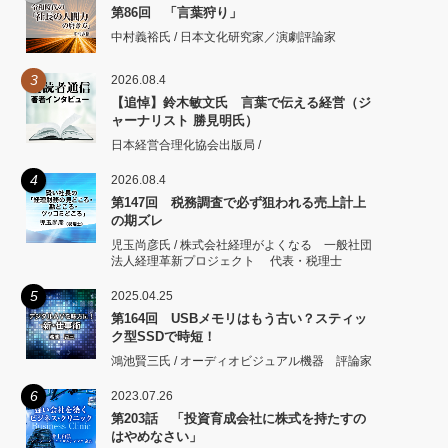
第86回 「言葉狩り」
中村義裕氏 / 日本文化研究家／演劇評論家
3
2026.08.4
【追悼】鈴木敏文氏 言葉で伝える経営（ジ
ャーナリスト 勝見明氏）
日本経営合理化協会出版局 /
4
2026.08.4
第147回 税務調査で必ず狙われる売上計上
の期ズレ
児玉尚彦氏 / 株式会社経理がよくなる 一般社団
法人経理革新プロジェクト 代表・税理士
5
2025.04.25
第164回 USBメモリはもう古い？スティッ
ク型SSDで時短！
鴻池賢三氏 / オーディオビジュアル機器 評論家
6
2023.07.26
第203話 「投資育成会社に株式を持たすの
はやめなさい」