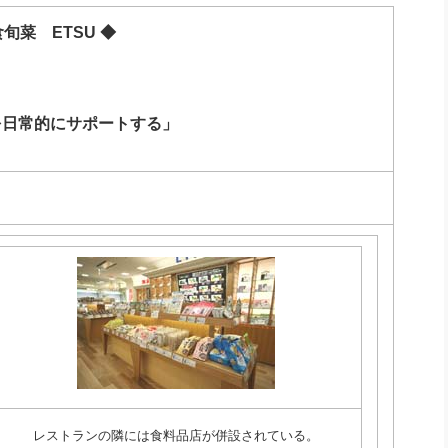
社長のための“全員営業”(30
腕をつくる 人と組織を動かす(200)
銀行交渉はこうしなさい！(12)
高橋一
知食旬菜
ETSU
◆
行動科学マネジメント(5)
の社長のビジョン実現道場(10)
を日常的にサポートする」
レストランの隣には食料品店が併設されている。