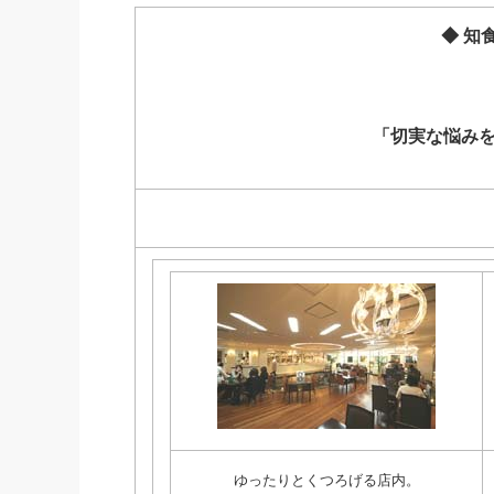
社長の右
◆ 
酒井英之
「切実な悩み
ゆったりとくつろげる店内。