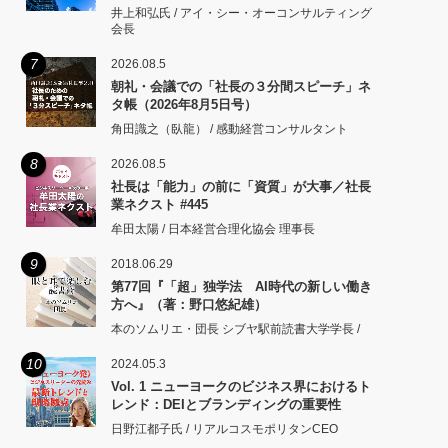
井上和弘氏 / アイ・シー・オーコンサルティング
会長
7
2026.08.5
朝礼・会議での「社長の３分間スピーチ」ネ
タ帳（2026年8月5日号）
角田識之（臥龍） / 感動経営コンサルタント
8
2026.08.5
社長は「能力」の前に「資質」が大事／社長
業ネクスト #445
牟田太陽 / 日本経営合理化協会 理事長
9
2018.06.29
第77回『「超」独学法 AI時代の新しい働き
方へ』（著：野口悠紀雄）
本のソムリエ・団長 シブヤ駅前読書大学学長 /
10
2024.05.3
Vol. 1 ニューヨークのビジネス界におけるト
レンド：DEIとブランディングの重要性
日野江都子氏 / リアルコスモポリタンCEO