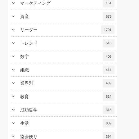
keyboard_arrow_down
マーケティング
151
keyboard_arrow_down
資産
673
keyboard_arrow_down
リーダー
1701
keyboard_arrow_down
トレンド
516
keyboard_arrow_down
数字
406
keyboard_arrow_down
組織
414
keyboard_arrow_down
業界別
489
keyboard_arrow_down
教育
814
keyboard_arrow_down
成功哲学
318
keyboard_arrow_down
生活
809
keyboard_arrow_down
協会便り
394