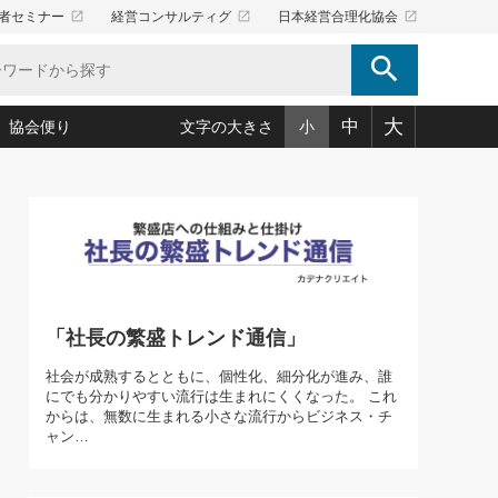
launch
launch
launch
者セミナー
経営コンサルティグ
日本経営合理化協会
search
大
中
協会便り
文字の大きさ
小
5)
況は会社守成の好機(38)
ころ心平の ──社長のための「か・ら・だマネジメント」
「愛読者通信」著者インタビュー(44)
34)
思われる 気配りの達人(127)
人間力の磨き方」(86)
ビジネス見聞録 経営ニュース(100)
タルＡＶを味方に！新・仕事術(180)
0)
り(210)
(92)
え 東洋思想に学ぶ経営学(132)
作間信司の経営無形庵(けいえいむぎょうあん)(166)
ー脳の鍛え方(32)
もっとみる
026.08.4
)
識(57)
指導者たち」(32)
経営セミナー情報局(1)
「社長の繁盛トレンド通信」
【追悼】鈴木敏文氏 言葉で伝
ンを楽しむ基礎レッスン(12)
える経営（ジャーナリスト 勝
ーイング経営入
教育の決め手(203)
略”(30)
繁栄への着眼点 牟田太陽(76)
見明氏）
社会が成熟するとともに、個性化、細分化が進み、誰
！社長が読むべき今月の4冊(88)
にでも分かりやすい流行は生まれにくくなった。 これ
て」(38)
講話を聞いて学ぼう 実学・耳学・磨く「ミミガク」のすすめ
からは、無数に生まれる小さな流行からビジネス・チ
で楽しむ読書術(162)
(7)
ャン…
ランク上の手紙・メール術(100)
「氣」(30)
ミどこ
00)
スポーツ・ビジネスに学ぶ心理学(98)