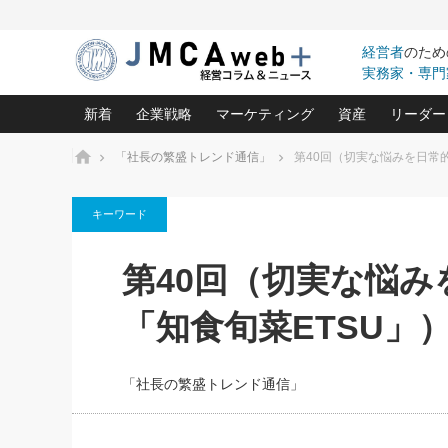
経営者
のため
実務家・専門
新着
企業戦略
マーケティング
資産
リーダー
ホーム
「社長の繁盛トレンド通信」
第40回（切実な悩みを日常
中小企業の「１位づくり」戦略(96)
ネット戦略成功の秘訣 圧倒的に儲か
あなたの会社と資
オンリ
キーワード
利益を最大化する「業務改善」横田尚哉氏(5)
ビジネスを一瞬で制する！一流グロ
どうなる金融業界
ビジネ
る“社長の戦略印象リスクマネジメント
(446)
強い会社を築く ビジネス・クリニック(240)
中国経済の最新動
第40回（切実な悩
ロングセラーの玉手箱(9)
ピョー
2026.08.5
日本レーザー「人を大切にしながら利益を上げ
事業承継の前に
第109話 伝統的産品を21世
(3)
大復活＆快進撃！ユニバーサルスタ
きたいコト(12)
指導者た
「知食旬菜ETSU」
に生かし切る！
は(5)
武器としてのM&A入門(3)
会社と社長のため
朝礼・
2026.08.5
最高の自分を表現する 成功イメージ戦
社長のための“儲かる通販”戦略視点(151)
深読み企業分析(1
楠木建の
朝礼・会議での「社長の３分間
「社長の繁盛トレンド通信」
スピーチ」ネタ帳（2026年8月5
酒井光雄 成功事例に学ぶ繁栄企業の
日号）
継続経営 百話百行(85)
次もあ
野田久美子 香港ビジネス成功法(10)
社長の口