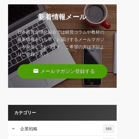
新着情報メール
日本経営合理化協会では経営コラムや教材の
最新情報をいち早くお届けするメールマガジ
ンを発信しております。ご希望の方は下記よ
りご登録下さい。
email
メールマガジン登録する
カテゴリー
keyboard_arrow_down
企業戦略
593