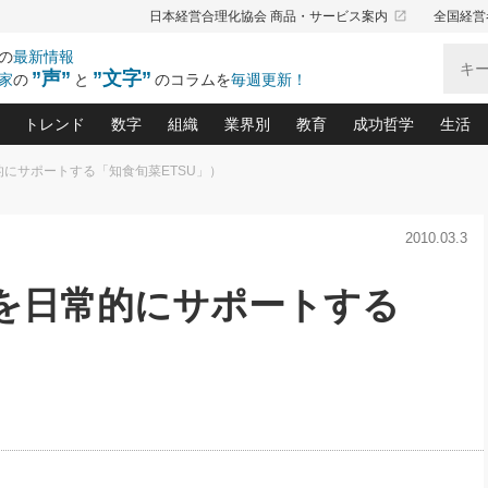
launch
日本経営合理化協会 商品・サービス案内
全国経営
の
最新情報
”声”
”文字”
家
の
と
のコラムを
毎週更新！
トレンド
数字
組織
業界別
教育
成功哲学
生活
的にサポートする「知食旬菜ETSU」）
る仕組みづくり講座(12)
産を守る一手(171)
ーワンで勝ち残る企業風土づくり(54)
《ニューヨーク発》ビジネスリーダーの先読み: 最新トレンド
オーナー社長の「お金の悩み相談室」(14)
「賃金の誤解」(135)
なぜ、トヨタ式で会社が伸びるのか？(
“出来る”管理職の条件(62)
中国哲学に学ぶ 不
おの
と戦略拠点(9)
(50)
2010.03.3
ーバル経営者は知ってい
(39)
スリーダー×次の一手「牟田太陽の社長業ネクスト」
おカネが残る決算書にするために、やっておきたいこと(
中小企業の新たな法律リスク(178)
売れる住宅を創る 100の視点(100)
あなただからお願いしたいと
令和時代の「社長の
”(9)
「社長の繁盛トレンド通信」(90)
デジ
向(204)
会社を守り抜くための緊急対策(100)
職場の生産性を下げるハラスメントの予防策(1
大久保一彦の“流行る”お店の仕組みづく
クレーム対応 実践マニュアル
先人の名句名言の教
みを日常的にサポートする
トル・F・グジバチの『経営戦略の新常識』(12)
北村森の「今月のヒット商品」(109)
リーダ
2026.08.5
2026.08.5
2
る経営」の極意
、決めておきたい、知っておきたい、やってお
強い決算書の会社はココが違う！(36)
賃金決定の定石(68)
柿内幸夫─社長のための現場改善(174
クレーム対応の新知識と新常
渡部昇一の「日本の
紀
第86回 「言葉狩り」
社長は「能力」の前に「資質」
ジオジャパンの成功要因と
る者かくあるべし(635)
次の売れ筋をつかむ術(102)
ワイ
）
が大事／社長業ネクスト #445
損益分岐点を下げる、Ｐ／Ｌ不況時代の新戦略(12)
顧客・社員・社会から支持される「ウェルビ
デキル社員に育てる！ 社員
経営に活かす“十八史
の資産管理講座(95)
会議での「社長の３分間スピーチ」ネタ帳(159)
社長のメシの種 4.0(206)
門」(23)
必読
新・会計経営と実学(37)
東川鷹年の「中小企業の人育
略(77)
52)
「経営知になる考え方」(57)
眼と耳
決算書の“見える化”術(12)
業績アップにつながる！ワン
ブランド戦略(39)
なたにお願いしたいと思われる「一流の仕事術」(28)
社長の
賢い社長の「経理財務の見どころ・勘どころ・ツッコ
欧米資産家に学ぶ二世教育(1
ぐせ経営哲学(100)
ろ」(149)
米国