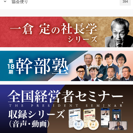
keyboard_arrow_down
協会便り
394