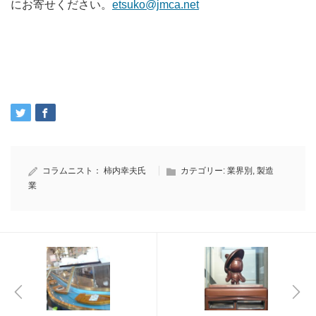
にお寄せください。
etsuko@jmca.net
コラムニスト：
柿内幸夫氏
カテゴリー:
業界別
,
製造
業