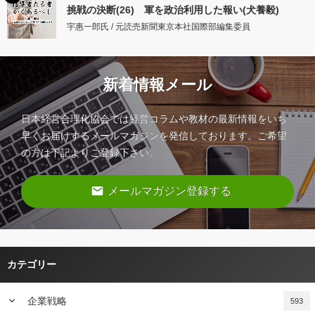
挑戦の決断(26) 軍を政治利用した報い(犬養毅)
宇惠一郎氏 / 元読売新聞東京本社国際部編集委員
新着情報メール
日本経営合理化協会では経営コラムや教材の最新情報をいち
早くお届けするメールマガジンを発信しております。ご希望
の方は下記よりご登録下さい。
email
メールマガジン登録する
カテゴリー
keyboard_arrow_down
企業戦略
593