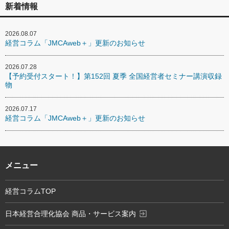
新着情報
2026.08.07
経営コラム「JMCAweb＋」更新のお知らせ
2026.07.28
【予約受付スタート！】第152回 夏季 全国経営者セミナー講演収録
物
2026.07.17
経営コラム「JMCAweb＋」更新のお知らせ
メニュー
経営コラムTOP
exit_to_app
日本経営合理化協会 商品・サービス案内