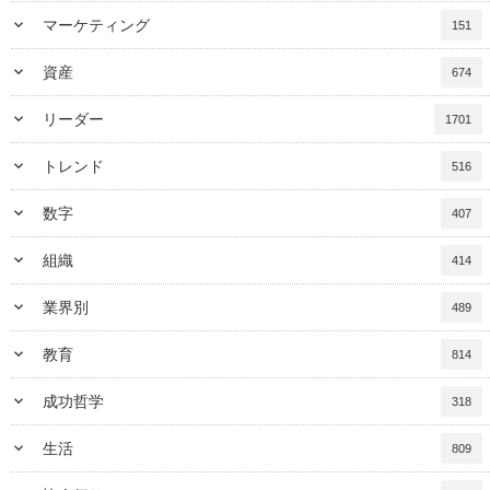
keyboard_arrow_down
マーケティング
151
keyboard_arrow_down
資産
674
keyboard_arrow_down
リーダー
1701
keyboard_arrow_down
トレンド
516
keyboard_arrow_down
数字
407
keyboard_arrow_down
組織
414
keyboard_arrow_down
業界別
489
keyboard_arrow_down
教育
814
keyboard_arrow_down
成功哲学
318
keyboard_arrow_down
生活
809