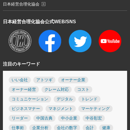
exit_to_app
日本経営合理化協会
日本経営合理化協会
公式WEB/SNS
注目のキーワード
いい会社
アトツギ
オーナー企業
オーナー経営
クレーム対応
コスト
コミュニケーション
デジタル
トレンド
ビジネスマナー
マネジメント
マーケティング
リーダー
中国古典
中小企業
中谷彰宏
仕事術
企業分析
会社の数字
会計
健康