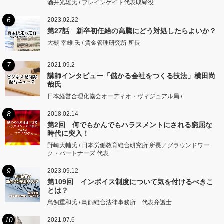
酒井光雄氏 / ブレインゲイト代表取締役
6
2023.02.22
第27話 新卒初任給の高騰にどう対処したらよいか？
大槻 幸雄 氏 / 賃金管理研究所 所長
7
2021.09.2
講師インタビュー「儲かる会社をつくる技法」横田尚
哉氏
日本経営合理化協会オーディオ・ヴィジュアル局 /
8
2018.02.14
第2回 何でもかんでもハラスメントにされる窮屈な
時代に突入！
野崎大輔氏 / 日本労働教育総合研究所 所長／グラウンドワー
ク・パートナーズ 代表
9
2023.09.12
第109回 インボイス制度について気を付けるべきこ
とは？
鳥飼重和氏 / 鳥飼総合法律事務所 代表弁護士
10
2021.07.6