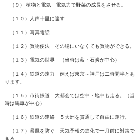
（９） 植物と電気 電気力で野菜の成長をさせる。
（１０）人声十里に達す
（１１）写真電話
（１２）買物便法 その場にいなくても買物ができる。
（１３）電気の世界 （当時は薪・石炭が中心）
（１４）鉄道の速力 例えば東京～神戸は二時間半とあ
ります。
（１５）市街鉄道 大都会では空中・地中も走る。（当
時は馬車が中心）
（１６）鉄道の連絡 ５大洲を貫通して自由に運行。
（１７）暴風を防ぐ 天気予報の進化で一月前に対策で
きる。