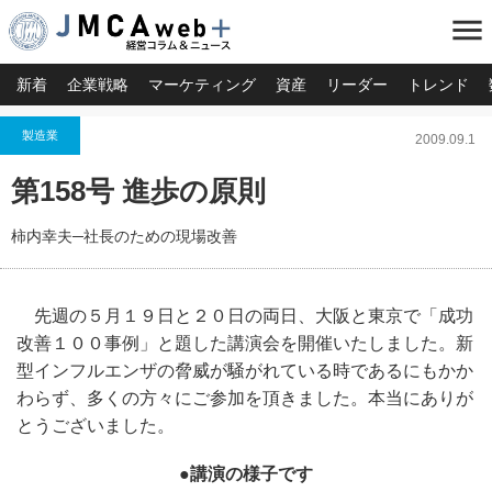
menu
新着
企業戦略
マーケティング
資産
リーダー
トレンド
製造業
2009.09.1
第158号 進歩の原則
柿内幸夫─社長のための現場改善
先週の５月１９日と２０日の両日、大阪と東京で「成功
改善１００事例」と題した講演会を開催いたしました。新
型インフルエンザの脅威が騒がれている時であるにもかか
わらず、多くの方々にご参加を頂きました。本当にありが
とうございました。
●講演の様子です