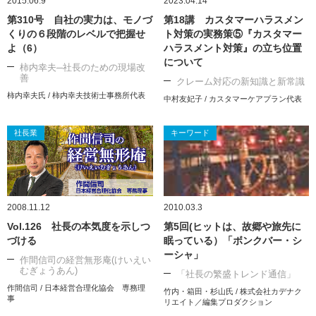
2015.06.9
2023.04.14
第310号 自社の実力は、モノづ
第18講 カスタマーハラスメン
くりの６段階のレベルで把握せ
ト対策の実務策⑤『カスタマー
よ（6）
ハラスメント対策』の立ち位置
について
柿内幸夫─社長のための現場改
善
クレーム対応の新知識と新常識
柿内幸夫氏 / 柿内幸夫技術士事務所代表
中村友妃子 / カスタマーケアプラン代表
社長業
キーワード
2008.11.12
2010.03.3
Vol.126 社長の本気度を示しつ
第5回(ヒットは、故郷や旅先に
づける
眠っている）「ボンクバー・シ
ーシャ」
作間信司の経営無形庵(けいえい
むぎょうあん)
「社長の繁盛トレンド通信」
作間信司 / 日本経営合理化協会 専務理
竹内・箱田・杉山氏 / 株式会社カデナク
事
リエイト／編集プロダクション