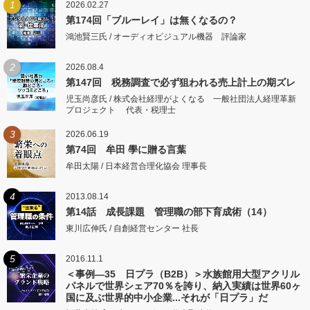
1
2026.02.27
第174回「ブルーレイ」は無くなるの？
鴻池賢三氏 / オーディオビジュアル機器 評論家
2
2026.08.4
第147回 税務調査で必ず狙われる売上計上の期ズレ
児玉尚彦氏 / 株式会社経理がよくなる 一般社団法人経理革新
プロジェクト 代表・税理士
3
2026.06.19
第74回 牟田 學に贈る言葉
牟田太陽 / 日本経営合理化協会 理事長
4
2013.08.14
第14話 成長課題 管理職の部下育成術（14）
東川広伸氏 / 自創経営センター 社長
5
2016.11.1
＜事例―35 日プラ（B2B）＞水族館用大型アクリル
パネルで世界シェア70％を誇り、納入実績は世界60ヶ
国に及ぶ世界的中小企業...それが「日プラ」だ