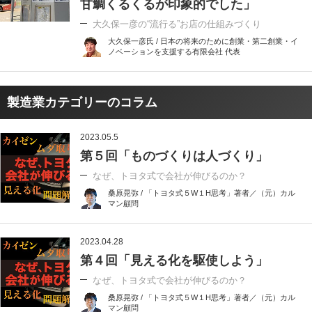
甘鯛くるくるが印象的でした」
大久保一彦の“流行る”お店の仕組みづくり
大久保一彦氏 / 日本の将来のために創業・第二創業・イ
ノベーションを支援する有限会社 代表
製造業カテゴリーのコラム
2023.05.5
第５回「ものづくりは人づくり」
なぜ、トヨタ式で会社が伸びるのか？
桑原晃弥 / 「トヨタ式５W１H思考」著者／（元）カル
マン顧問
2023.04.28
第４回「見える化を駆使しよう」
なぜ、トヨタ式で会社が伸びるのか？
桑原晃弥 / 「トヨタ式５W１H思考」著者／（元）カル
マン顧問