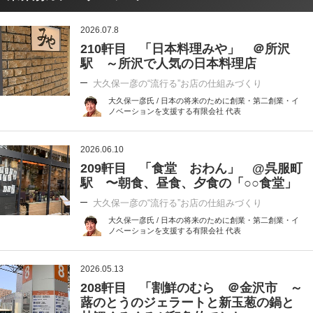
2026.07.8
210軒目 「日本料理みや」 ＠所沢
駅 ～所沢で人気の日本料理店
大久保一彦の“流行る”お店の仕組みづくり
大久保一彦氏 / 日本の将来のために創業・第二創業・イ
ノベーションを支援する有限会社 代表
2026.06.10
209軒目 「食堂 おわん」 @呉服町
駅 〜朝食、昼食、夕食の「○○食堂」
大久保一彦の“流行る”お店の仕組みづくり
大久保一彦氏 / 日本の将来のために創業・第二創業・イ
ノベーションを支援する有限会社 代表
2026.05.13
208軒目 「割鮮のむら ＠金沢市 ～
蕗のとうのジェラートと新玉葱の鍋と