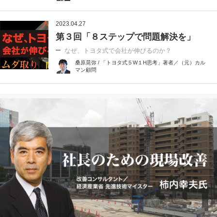
2023.04.27
第３回「８ステップで問題解決を」
なぜ、トヨタ式で会社が伸びるのか？
桑原晃弥 / 「トヨタ式５W１H思考」著者／（元）カル
マン顧問