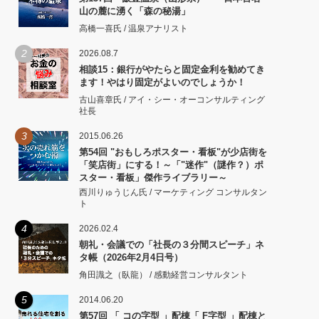
山の麓に湧く「森の秘湯」
高橋一喜氏 / 温泉アナリスト
2
2026.08.7
相談15：銀行がやたらと固定金利を勧めてき
ます！やはり固定がよいのでしょうか！
古山喜章氏 / アイ・シー・オーコンサルティング
社長
3
2015.06.26
第54回 "おもしろポスター・看板"が少店街を
「笑店街」にする！～「"迷作"（謎作？）ポ
スター・看板」傑作ライブラリー～
西川りゅうじん氏 / マーケティング コンサルタン
ト
4
2026.02.4
朝礼・会議での「社長の３分間スピーチ」ネ
タ帳（2026年2月4日号）
角田識之（臥龍） / 感動経営コンサルタント
5
2014.06.20
第57回 「 コの字型 」配棟「 F字型 」配棟と