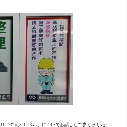
社長のための“全員営業”(30
腕をつくる 人と組織を動かす(200)
銀行交渉はこうしなさい！(12)
高橋一
行動科学マネジメント(5)
の社長のビジョン実現道場(10)
6つの流れレベル」についてお話しして参りました