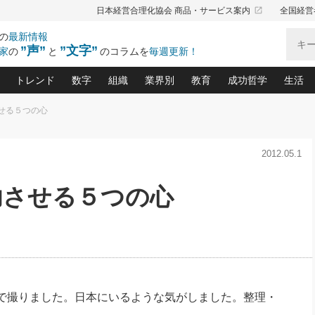
launch
日本経営合理化協会 商品・サービス案内
全国経営
の
最新情報
”声”
”文字”
家
の
と
のコラムを
毎週更新！
トレンド
数字
組織
業界別
教育
成功哲学
生活
させる５つの心
る仕組みづくり講座(12)
産を守る一手(171)
ーワンで勝ち残る企業風土づくり(54)
《ニューヨーク発》ビジネスリーダーの先読み: 最新トレンド
オーナー社長の「お金の悩み相談室」(15)
「賃金の誤解」(135)
なぜ、トヨタ式で会社が伸びるのか？(
“出来る”管理職の条件(62)
中国哲学に学ぶ 不
おの
と戦略拠点(9)
(50)
2012.05.1
ーバル経営者は知ってい
(39)
スリーダー×次の一手「牟田太陽の社長業ネクスト」
おカネが残る決算書にするために、やっておきたいこと(
中小企業の新たな法律リスク(178)
売れる住宅を創る 100の視点(100)
あなただからお願いしたいと
令和時代の「社長の
”(9)
「社長の繁盛トレンド通信」(90)
デジ
向(204)
会社を守り抜くための緊急対策(100)
職場の生産性を下げるハラスメントの予防策(1
大久保一彦の“流行る”お店の仕組みづく
クレーム対応 実践マニュアル
先人の名句名言の教
功させる５つの心
トル・F・グジバチの『経営戦略の新常識』(12)
北村森の「今月のヒット商品」(109)
リーダ
2026.08.5
2
る経営」の極意
、決めておきたい、知っておきたい、やってお
強い決算書の会社はココが違う！(36)
賃金決定の定石(68)
柿内幸夫─社長のための現場改善(174
クレーム対応の新知識と新常
渡部昇一の「日本の
い
第109話 伝統的産品を21世紀
第
ジオジャパンの成功要因と
る者かくあるべし(635)
次の売れ筋をつかむ術(102)
ワイ
」
に生かし切る！
損益分岐点を下げる、Ｐ／Ｌ不況時代の新戦略(12)
顧客・社員・社会から支持される「ウェルビ
デキル社員に育てる！ 社員
経営に活かす“十八史
の資産管理講座(95)
会議での「社長の３分間スピーチ」ネタ帳(159)
社長のメシの種 4.0(206)
門」(23)
必読
2026.08.5
新・会計経営と実学(37)
東川鷹年の「中小企業の人育
略(77)
53)
「経営知になる考え方」(57)
眼と耳
朝礼・会議での「社長の３分間
決算書の“見える化”術(12)
業績アップにつながる！ワン
スピーチ」ネタ帳（2026年8月5
ブランド戦略(39)
日号）
なたにお願いしたいと思われる「一流の仕事術」(28)
社長の
で撮りました。日本にいるような気がしました。整理・
賢い社長の「経理財務の見どころ・勘どころ・ツッコ
欧米資産家に学ぶ二世教育(1
ぐせ経営哲学(100)
ろ」(149)
米国