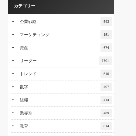
カテゴリー
keyboard_arrow_down
企業戦略
593
keyboard_arrow_down
マーケティング
151
keyboard_arrow_down
資産
674
keyboard_arrow_down
リーダー
1701
keyboard_arrow_down
トレンド
516
keyboard_arrow_down
数字
407
keyboard_arrow_down
組織
414
keyboard_arrow_down
業界別
489
keyboard_arrow_down
教育
814