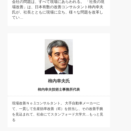
会社の問題は、すべて現場にあらわれる。 「社長の現
)
場改善」は、日本有数の改善コンサルタント柿内幸夫
喜の『これぞ！"本物の温泉"』(157)
氏が、社長とともに現場に立ち、様々な問題を改革し
てい…
柿内幸夫氏
柿内幸夫技術士事務所代表
現場改善Ｎｏ.1コンサルタント。 大手自動車メーカーに
て、一貫して生産効率改善（IE）を担当し、その改善手腕
を見込まれて、社命にてスタンフォード大学大…もっと見
る