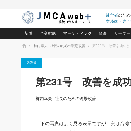
経営者
のため
実務家・専門
新着
企業戦略
マーケティング
資産
リーダー
ホーム
柿内幸夫─社長のための現場改善
第231号 改善を成功
中小企業の「１位づくり」戦略(96)
ネット戦略成功の秘訣 圧倒的に儲か
あなたの会社と資
オンリ
製造業
利益を最大化する「業務改善」横田尚哉氏(5)
ビジネスを一瞬で制する！一流グロ
どうなる金融業界
ビジネ
る“社長の戦略印象リスクマネジメント
(446)
強い会社を築く ビジネス・クリニック(240)
中国経済の最新動
第231号 改善を成
ロングセラーの玉手箱(9)
ピョー
2026.08.7
2026.08.7
日本レーザー「人を大切にしながら利益を上げ
事業承継の前に
相談15：銀行がやたらと固定金
第153回「内需企業があっと
(3)
大復活＆快進撃！ユニバーサルスタ
きたいコト(12)
指導者た
利を勧めてきます！やはり固定
う間にグローバル成長企業に
は(5)
がよいのでしょうか！
FOOD & LIFE COMPANIES
柿内幸夫─社長のための現場改善
武器としてのM&A入門(3)
会社と社長のため
朝礼・
最高の自分を表現する 成功イメージ戦
社長のための“儲かる通販”戦略視点(151)
深読み企業分析(1
楠木建の
酒井光雄 成功事例に学ぶ繁栄企業の
継続経営 百話百行(85)
次もあ
下の写真はよく見る表示ですが、実は台湾
野田久美子 香港ビジネス成功法(10)
社長の口