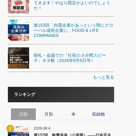
てきます！やはり固定がよいのでしょう
か！
第153回「内需企業があっという間にグロ
ーバル成長企業に」FOOD & LIFE
COMPANIES
朝礼・会議での「社長の３分間スピー
チ」ネタ帳（2026年8月5日号）
もっと見る
ランキング
日別
月別
本
収録物
1
2026.08.4
第157回 飯豊温泉（山形県）――日本百名