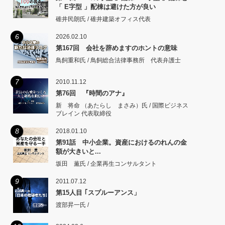
「 E字型 」配棟は避けた方が良い
碓井民朗氏 / 碓井建築オフィス代表
6
2026.02.10
第167回 会社を辞めますのホントの意味
鳥飼重和氏 / 鳥飼総合法律事務所 代表弁護士
7
2010.11.12
第76回 『時間のアナ』
新 将命 （あたらし まさみ）氏 / 国際ビジネス
ブレイン 代表取締役
8
2018.01.10
第91話 中小企業。資産におけるのれんの金
額が大きいと...
坂田 薫氏 / 企業再生コンサルタント
9
2011.07.12
第15人目 ｢スプルーアンス」
渡部昇一氏 /