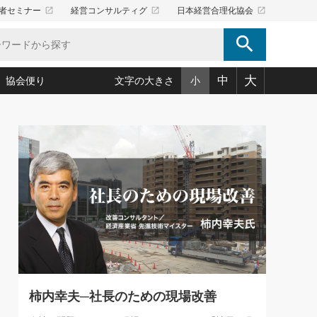
launch
launch
launch
者セミナー
経営コンサルティグ
日本経営合理化協会
search
大
中
協会便り
文字の大きさ
小
5)
況は会社守成の好機(38)
ころ心平の ──社長のための「か・ら・だマネジメント」
「愛読者通信」著者インタビュー(44)
34)
思われる 気配りの達人(127)
人間力の磨き方」(86)
ビジネス見聞録 経営ニュース(100)
タルＡＶを味方に！新・仕事術(180)
0)
り(210)
(92)
え 東洋思想に学ぶ経営学(132)
作間信司の経営無形庵(けいえいむぎょうあん)(166)
ー脳の鍛え方(32)
もっとみる
026.08.5
)
識(57)
指導者たち」(32)
経営セミナー情報局(1)
86回 「言葉狩り」
ンを楽しむ基礎レッスン(12)
ーイング経営入
教育の決め手(203)
略”(30)
繁栄への着眼点 牟田太陽(76)
！社長が読むべき今月の4冊(88)
て」(38)
講話を聞いて学ぼう 実学・耳学・磨く「ミミガク」のすすめ
で楽しむ読書術(162)
(7)
ランク上の手紙・メール術(100)
「氣」(30)
柿内幸夫─社長のための現場改善
ミどこ
00)
スポーツ・ビジネスに学ぶ心理学(98)