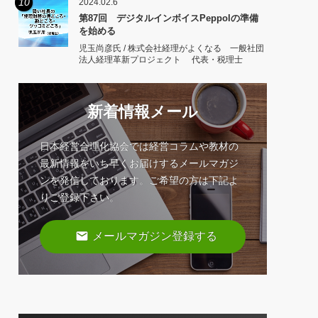
10
2024.02.6
第87回 デジタルインボイスPeppolの準備
を始める
児玉尚彦氏 / 株式会社経理がよくなる 一般社団
法人経理革新プロジェクト 代表・税理士
新着情報メール
日本経営合理化協会では経営コラムや教材の
最新情報をいち早くお届けするメールマガジ
ンを発信しております。ご希望の方は下記よ
りご登録下さい。
email
メールマガジン登録する