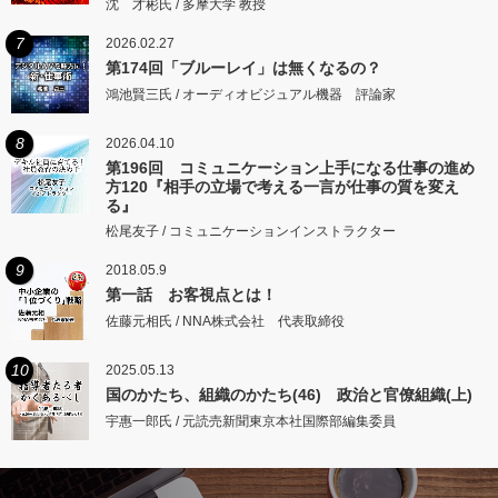
沈 才彬氏 / 多摩大学 教授
7
2026.02.27
第174回「ブルーレイ」は無くなるの？
鴻池賢三氏 / オーディオビジュアル機器 評論家
8
2026.04.10
第196回 コミュニケーション上手になる仕事の進め
方120『相手の立場で考える一言が仕事の質を変え
る』
松尾友子 / コミュニケーションインストラクター
9
2018.05.9
第一話 お客視点とは！
佐藤元相氏 / NNA株式会社 代表取締役
10
2025.05.13
国のかたち、組織のかたち(46) 政治と官僚組織(上)
宇惠一郎氏 / 元読売新聞東京本社国際部編集委員