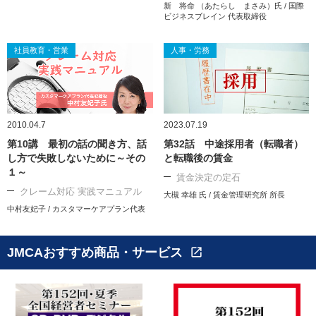
新 将命 （あたらし まさみ）氏 / 国際
ビジネスブレイン 代表取締役
社員教育・営業
人事・労務
2010.04.7
2023.07.19
第10講 最初の話の聞き方、話
第32話 中途採用者（転職者）
し方で失敗しないために～その
と転職後の賃金
１～
賃金決定の定石
クレーム対応 実践マニュアル
大槻 幸雄 氏 / 賃金管理研究所 所長
中村友妃子 / カスタマーケアプラン代表
JMCAおすすめ商品・サービス
open_in_new