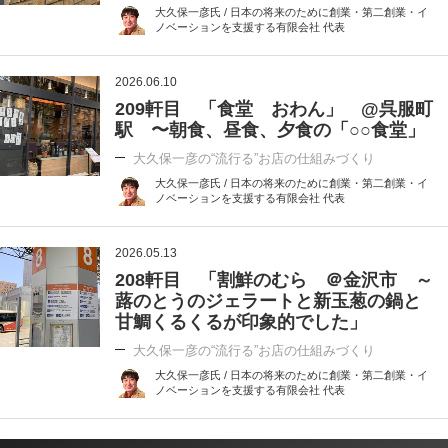
大久保一彦氏 / 日本の将来のために創業・第二創業・イ
ノベーションを支援する有限会社 代表
2026.06.10
209軒目 「食堂 おわん」 @呉服町
駅 〜朝食、昼食、夕食の「○○食堂」
大久保一彦の“流行る”お店の仕組みづくり
大久保一彦氏 / 日本の将来のために創業・第二創業・イ
ノベーションを支援する有限会社 代表
2026.05.13
208軒目 「割鮮のむら ＠金沢市 ～
蕗のとうのジェラートと新玉葱の鍋と
甘鯛くるくるが印象的でした」
大久保一彦の“流行る”お店の仕組みづくり
大久保一彦氏 / 日本の将来のために創業・第二創業・イ
ノベーションを支援する有限会社 代表