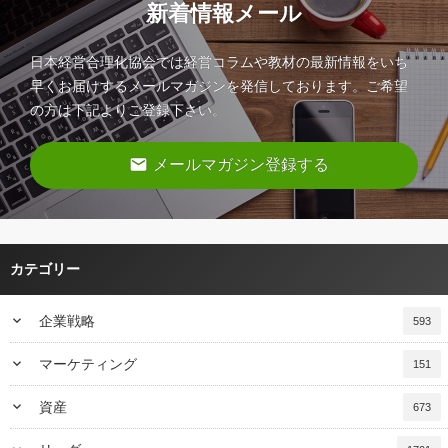
新着情報メール
日本経営合理化協会では経営コラムや教材の最新情報をいち
早くお届けするメールマガジンを発信しております。ご希望
の方は下記よりご登録下さい。
email
メールマガジン登録する
カテゴリー
keyboard_arrow_down
企業戦略
593
keyboard_arrow_down
マーケティング
151
keyboard_arrow_down
資産
673