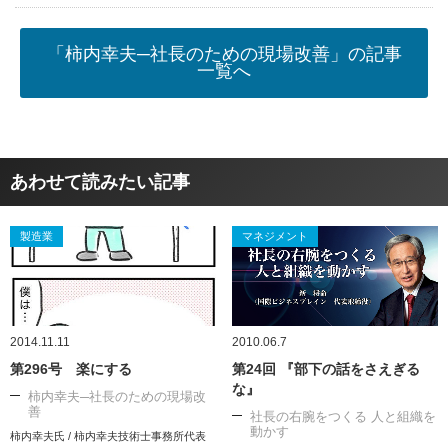
「柿内幸夫─社長のための現場改善」の記事
一覧へ
あわせて読みたい記事
製造業
マネジメント
2014.11.11
2010.06.7
第296号 楽にする
第24回 『部下の話をさえぎる
な』
柿内幸夫─社長のための現場改
善
社長の右腕をつくる 人と組織を
動かす
柿内幸夫氏 / 柿内幸夫技術士事務所代表