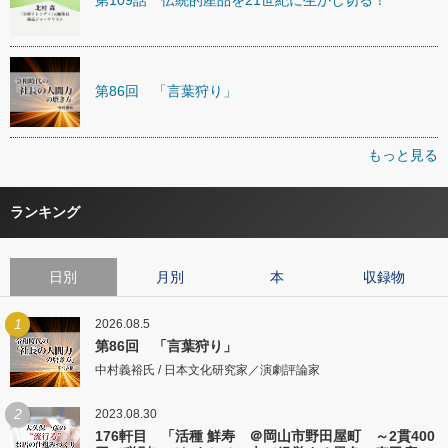
第109話 伝統的産品を21世紀に生かし切る！
第86回 「言葉狩り」
もっと見る
ランキング
日別
月別
本
収録物
1
2026.08.5
第86回 「言葉狩り」
中村義裕氏 / 日本文化研究家／演劇評論家
2
2023.08.30
176軒目 「活種 鮮寿 ＠岡山市野田屋町 ～2貫400