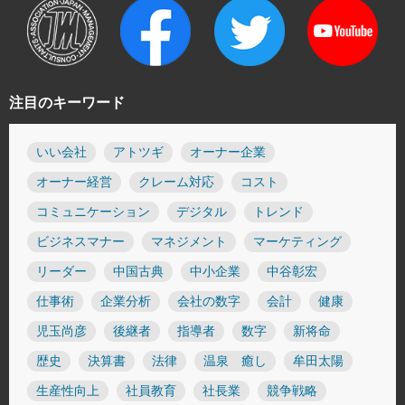
注目のキーワード
いい会社
アトツギ
オーナー企業
オーナー経営
クレーム対応
コスト
コミュニケーション
デジタル
トレンド
ビジネスマナー
マネジメント
マーケティング
リーダー
中国古典
中小企業
中谷彰宏
仕事術
企業分析
会社の数字
会計
健康
児玉尚彦
後継者
指導者
数字
新将命
歴史
決算書
法律
温泉 癒し
牟田太陽
生産性向上
社員教育
社長業
競争戦略