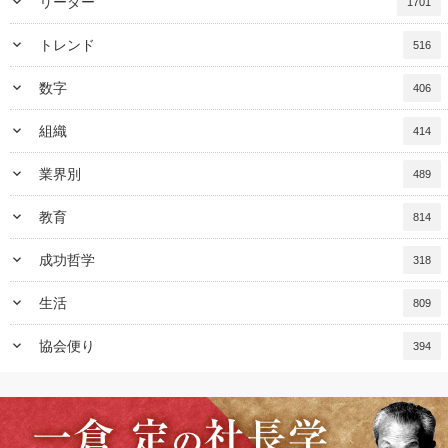
keyboard_arrow_down
リーダー
1701
keyboard_arrow_down
トレンド
516
keyboard_arrow_down
数字
406
keyboard_arrow_down
組織
414
keyboard_arrow_down
業界別
489
keyboard_arrow_down
教育
814
keyboard_arrow_down
成功哲学
318
keyboard_arrow_down
生活
809
keyboard_arrow_down
協会便り
394