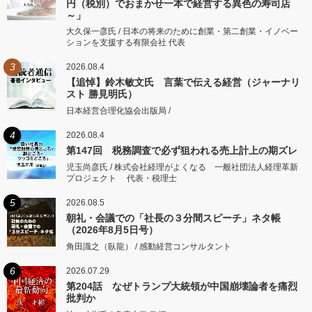
円（税別）でおまかせ一本で経営する異色の寿司店
～」
大久保一彦氏 / 日本の将来のために創業・第二創業・イノベー
ションを支援する有限会社 代表
3
2026.08.4
【追悼】鈴木敏文氏 言葉で伝える経営（ジャーナリ
スト 勝見明氏）
日本経営合理化協会出版局 /
4
2026.08.4
第147回 税務調査で必ず狙われる売上計上の期ズレ
児玉尚彦氏 / 株式会社経理がよくなる 一般社団法人経理革新
プロジェクト 代表・税理士
5
2026.08.5
朝礼・会議での「社長の３分間スピーチ」ネタ帳
（2026年8月5日号）
角田識之（臥龍） / 感動経営コンサルタント
6
2026.07.29
第204話 なぜトランプ大統領が中国崩壊論者を痛烈
批判か