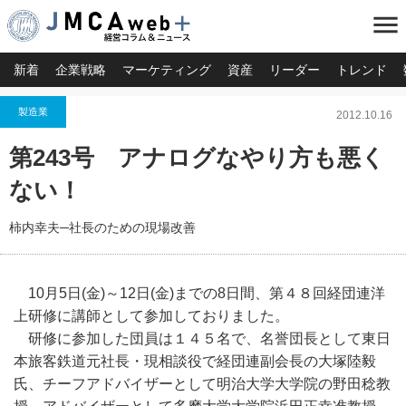
menu
新着
企業戦略
マーケティング
資産
リーダー
トレンド
製造業
2012.10.16
第243号 アナログなやり方も悪く
ない！
柿内幸夫─社長のための現場改善
10月5日(金)～12日(金)までの8日間、第４８回経団連洋
上研修に講師として参加しておりました。
研修に参加した団員は１４５名で、名誉団長として東日
本旅客鉄道元社長・現相談役で経団連副会長の大塚陸毅
氏、チーフアドバイザーとして明治大学大学院の野田稔教