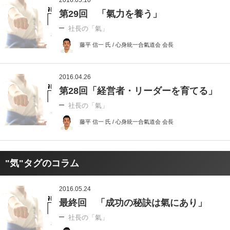
第29回 「氣力を養う」
社長の「氣」
藤平 信一 氏 / 心身統一合氣道会 会長
2016.04.26
第28回「経営者・リーダーを育てる」
社長の「氣」
藤平 信一 氏 / 心身統一合氣道会 会長
"気"タグのコラム
2016.05.24
最終回 「成功の秘訣は氣にあり」
社長の「氣」