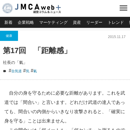
menu
新着
企業戦略
マーケティング
資産
リーダー
トレンド
健康
2015.11.17
第17回 「距離感」
社長の「氣」
#
#
#
合気道
気
氣
自分の身を守るために必要な距離があります。これを武
道では「間合い」と言います。どれだけ武道の達人であっ
ても、間合いの内側からいきなり攻撃されると、「確実に
身を守る」ことは出来ません。