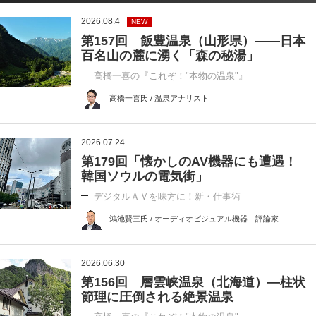
2026.08.4
NEW
第157回 飯豊温泉（山形県）――日本
百名山の麓に湧く「森の秘湯」
高橋一喜の『これぞ！"本物の温泉"』
高橋一喜氏 / 温泉アナリスト
2026.07.24
第179回「懐かしのAV機器にも遭遇！
韓国ソウルの電気街」
デジタルＡＶを味方に！新・仕事術
鴻池賢三氏 / オーディオビジュアル機器 評論家
2026.06.30
第156回 層雲峡温泉（北海道）―柱状
節理に圧倒される絶景温泉