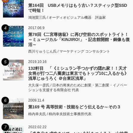
第164回 USBメモリはもう古い？スティック型SSD
で時短！
鴻池賢三氏 / オーディオビジュアル機器 評論家
4
2017.06.9
第78回《二宮尊徳翁》に再び空前のスポットライト！
～ミュージカル「KINJIRO!」・記念館開館・銅像も復
活～
西川りゅうじん氏 / マーケティング コンサルタント
5
2019.10.16
132軒目 「《ミシュラン手つかずの隠れ家！！天才
女将が打つ二八蕎麦は東京でもトップ10に入るかも》
浅草じゅうろく ＠台東区浅草」
大久保一彦氏 / 日本の将来のために創業・第二創業・イノベー
ションを支援する有限会社 代表
6
2009.11.4
第169 号 高等技術・技能をどう伝えるか～その３
柿内幸夫氏 / 柿内幸夫技術士事務所代表
7
2022.02.22