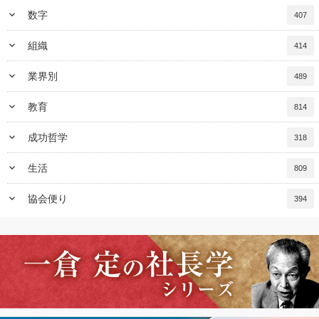
keyboard_arrow_down
数字
407
keyboard_arrow_down
組織
414
keyboard_arrow_down
業界別
489
keyboard_arrow_down
教育
814
keyboard_arrow_down
成功哲学
318
keyboard_arrow_down
生活
809
keyboard_arrow_down
協会便り
394