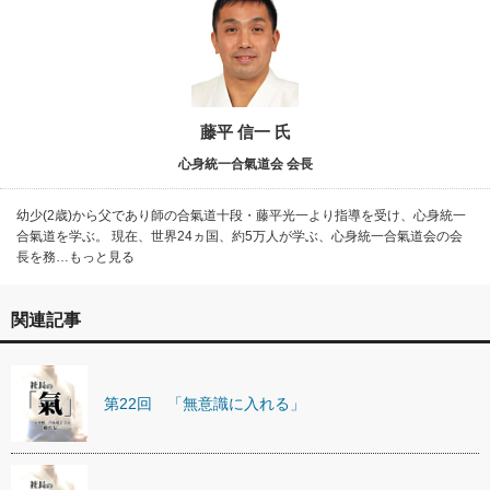
藤平 信一 氏
心身統一合氣道会 会長
幼少(2歳)から父であり師の合氣道十段・藤平光一より指導を受け、心身統一
合氣道を学ぶ。 現在、世界24ヵ国、約5万人が学ぶ、心身統一合氣道会の会
長を務…もっと見る
関連記事
第22回 「無意識に入れる」