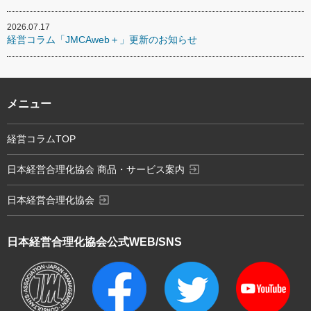
2026.07.17
経営コラム「JMCAweb＋」更新のお知らせ
メニュー
経営コラムTOP
exit_to_app
日本経営合理化協会 商品・サービス案内
exit_to_app
日本経営合理化協会
日本経営合理化協会
公式WEB/SNS