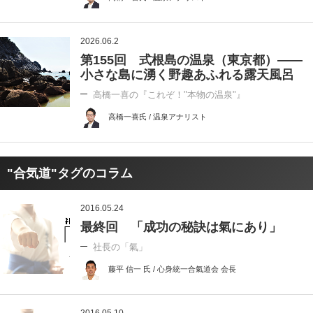
2026.06.2
第155回 式根島の温泉（東京都）――
小さな島に湧く野趣あふれる露天風呂
高橋一喜の『これぞ！"本物の温泉"』
高橋一喜氏 / 温泉アナリスト
"合気道"タグのコラム
2016.05.24
最終回 「成功の秘訣は氣にあり」
社長の「氣」
藤平 信一 氏 / 心身統一合氣道会 会長
2016.05.10