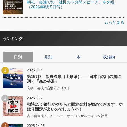
朝礼・会議での「社長の３分間スピーチ」ネタ帳
（2026年8月5日号）
もっと見る
ランキング
日別
月別
本
収録物
1
2026.08.4
第157回 飯豊温泉（山形県）――日本百名山の麓に
湧く「森の秘湯」
高橋一喜氏 / 温泉アナリスト
2
2026.08.7
相談15：銀行がやたらと固定金利を勧めてきます！や
はり固定がよいのでしょうか！
古山喜章氏 / アイ・シー・オーコンサルティング社長
3
2025.04.25