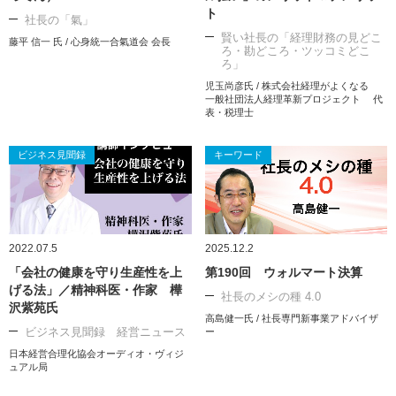
ト
社長の「氣」
賢い社長の「経理財務の見どこ
藤平 信一 氏 / 心身統一合氣道会 会長
ろ・勘どころ・ツッコミどこ
ろ」
児玉尚彦氏 / 株式会社経理がよくなる
一般社団法人経理革新プロジェクト 代
表・税理士
ビジネス見聞録
キーワード
2022.07.5
2025.12.2
「会社の健康を守り生産性を上
第190回 ウォルマート決算
げる法」／精神科医・作家 樺
社長のメシの種 4.0
沢紫苑氏
高島健一氏 / 社長専門新事業アドバイザ
ビジネス見聞録 経営ニュース
ー
日本経営合理化協会オーディオ・ヴィジ
ュアル局