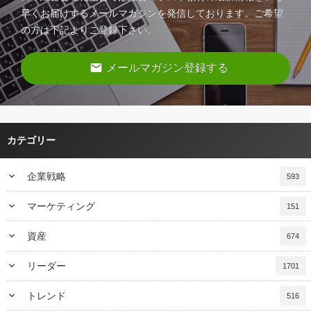
早くお届けするメールマガジンを発信しております。ご希望
の方は下記よりご登録下さい。
email
メールマガジン登録する
カテゴリー
keyboard_arrow_down
企業戦略
593
keyboard_arrow_down
マーケティング
151
keyboard_arrow_down
資産
674
keyboard_arrow_down
リーダー
1701
keyboard_arrow_down
トレンド
516