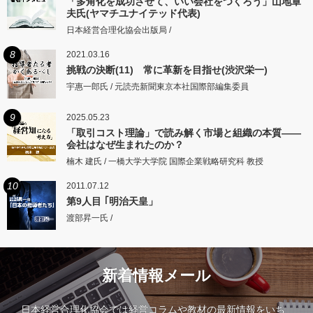
「多角化を成功させて、いい会社をつくろう」山地章
夫氏(ヤマチユナイテッド代表)
日本経営合理化協会出版局 /
8
2021.03.16
挑戦の決断(11) 常に革新を目指せ(渋沢栄一)
宇惠一郎氏 / 元読売新聞東京本社国際部編集委員
9
2025.05.23
「取引コスト理論」で読み解く市場と組織の本質――
会社はなぜ生まれたのか？
楠木 建氏 / 一橋大学大学院 国際企業戦略研究科 教授
10
2011.07.12
第9人目 ｢明治天皇」
渡部昇一氏 /
新着情報メール
日本経営合理化協会では経営コラムや教材の最新情報をいち