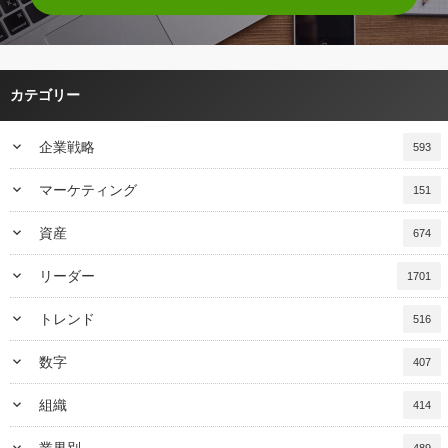
カテゴリー
keyboard_arrow_down
企業戦略
593
keyboard_arrow_down
マーケティング
151
keyboard_arrow_down
資産
674
keyboard_arrow_down
リーダー
1701
keyboard_arrow_down
トレンド
516
keyboard_arrow_down
数字
407
keyboard_arrow_down
組織
414