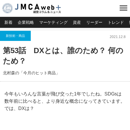
menu
新着
企業戦略
マーケティング
資産
リーダー
トレンド
新技術・商品
2021.12.8
第53話 DXとは、誰のため？ 何の
ため？
北村森の「今月のヒット商品」
今年もいろんな言葉が飛び交った1年でしたね。SDGsは
数年前に比べると、より身近な概念になってきています。
では、DXは？