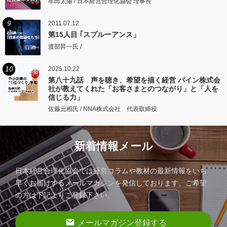
牟田太陽 / 日本経営合理化協会 理事長
9
2011.07.12
第15人目 ｢スプルーアンス」
渡部昇一氏 /
10
2025.10.22
第八十九話 声を聴き、希望を描く経営 パイン株式会
社が教えてくれた「お客さまとのつながり」と「人を
信じる力」
佐藤元相氏 / NNA株式会社 代表取締役
新着情報メール
日本経営合理化協会では経営コラムや教材の最新情報をいち
早くお届けするメールマガジンを発信しております。ご希望
の方は下記よりご登録下さい。
email
メールマガジン登録する