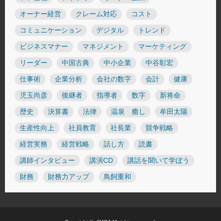
オーナー経営
クレーム対応
コスト
コミュニケーション
デジタル
トレンド
ビジネスマナー
マネジメント
マーケティング
リーダー
中国古典
中小企業
中谷彰宏
仕事術
企業分析
会社の数字
会計
健康
児玉尚彦
後継者
指導者
数字
新将命
歴史
決算書
法律
温泉 癒し
牟田太陽
生産性向上
社員教育
社長業
競争戦略
経営実務
経営戦略
話し方
読書
講師インタビュー
講演CD
講話を聞いて学ぼう
財務
財務力アップ
鳥飼重和