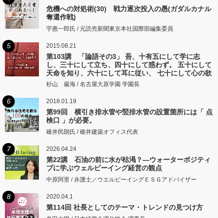
危機への対処術(30) 戦力逐次投入の愚(ガダルカナル
奪還作戦)
宇惠一郎氏 / 元読売新聞東京本社国際部編集委員
5
2015.08.21
第103講 「論語その3」 吾、十有五にして学に志
し、三十にして立ち、四十にして惑わず。 五十にして
天命を知り、六十にして耳に従い、 七十にして心の欲
するところに従いて矩をこえず。
杉山 厳海 / 名古屋大原学園 学園長
6
2018.01.19
第99回 横引き排水管や竪排水管の設置箇所には「 点
検口 」が必要。
碓井民朗氏 / 碓井建築オフィス代表
7
2026.04.24
第22講 石油の前に水が枯渇？―ウォーターポジティ
ブに学ぶウェルビーイング経営の観点
中原阿里 / 弁護士／ウエルビーイングＥＳＧアドバイザー
8
2020.04.1
第114回 社長としてのテーマ・トレンドの見つけ方