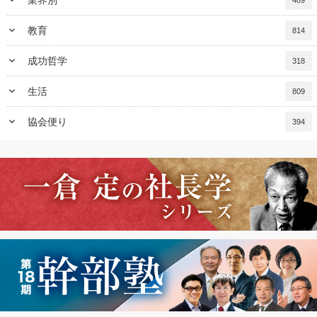
keyboard_arrow_down
業界別
489
keyboard_arrow_down
教育
814
keyboard_arrow_down
成功哲学
318
keyboard_arrow_down
生活
809
keyboard_arrow_down
協会便り
394