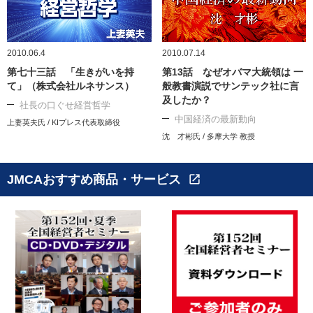
2010.06.4
2010.07.14
第七十三話 「生きがいを持
第13話 なぜオバマ大統領は 一
て」（株式会社ルネサンス）
般教書演説でサンテック社に言
及したか？
社長の口ぐせ経営哲学
中国経済の最新動向
上妻英夫氏 / KIプレス代表取締役
沈 才彬氏 / 多摩大学 教授
JMCAおすすめ商品・サービス
open_in_new