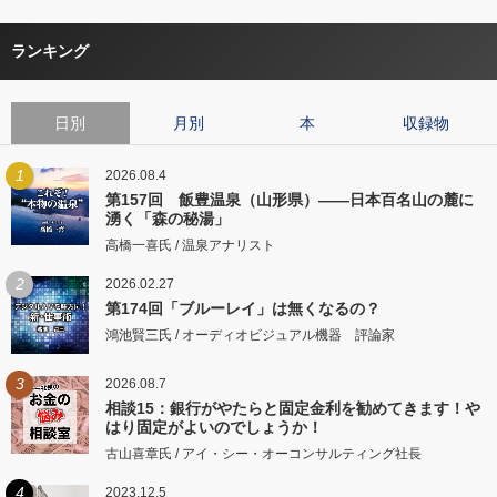
ランキング
日別
月別
本
収録物
1
2026.08.4
第157回 飯豊温泉（山形県）――日本百名山の麓に
湧く「森の秘湯」
高橋一喜氏 / 温泉アナリスト
2
2026.02.27
第174回「ブルーレイ」は無くなるの？
鴻池賢三氏 / オーディオビジュアル機器 評論家
3
2026.08.7
相談15：銀行がやたらと固定金利を勧めてきます！や
はり固定がよいのでしょうか！
古山喜章氏 / アイ・シー・オーコンサルティング社長
4
2023.12.5