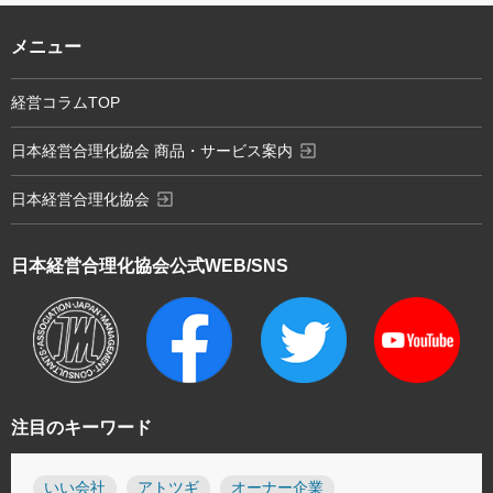
メニュー
経営コラムTOP
exit_to_app
日本経営合理化協会 商品・サービス案内
exit_to_app
日本経営合理化協会
日本経営合理化協会
公式WEB/SNS
注目のキーワード
いい会社
アトツギ
オーナー企業