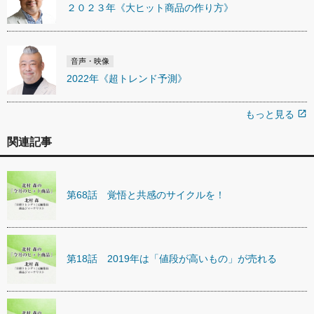
２０２３年《大ヒット商品の作り方》
音声・映像
2022年《超トレンド予測》
もっと見る
open_in_new
関連記事
第68話 覚悟と共感のサイクルを！
第18話 2019年は「値段が高いもの」が売れる