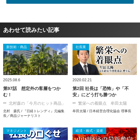
あわせて読みたい記事
新技術・商品
社長業
2025.08.6
2020.02.21
第97話 想定外の客層をつか
第2回 社長は「恐怖」や「不
む！
安」にどう打ち勝つか
北村森の「今月のヒット商品」
繁栄への着眼点 牟田太陽
北村 森氏 / 『日経トレンディ』元編集
牟田太陽 / 日本経営合理化協会 理事長
長／商品ジャーナリスト
マネジメント
経済・株式・資産