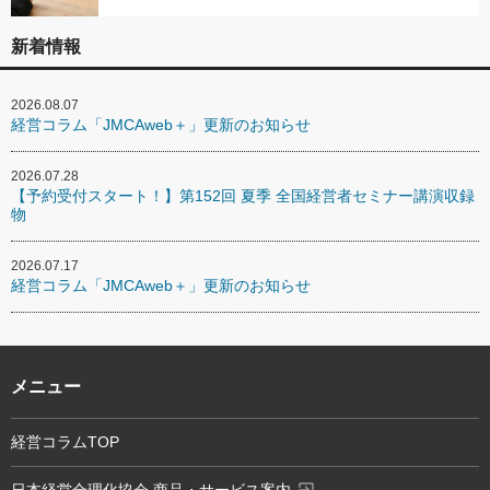
新着情報
2026.08.07
経営コラム「JMCAweb＋」更新のお知らせ
2026.07.28
【予約受付スタート！】第152回 夏季 全国経営者セミナー講演収録
物
2026.07.17
経営コラム「JMCAweb＋」更新のお知らせ
メニュー
経営コラムTOP
exit_to_app
日本経営合理化協会 商品・サービス案内