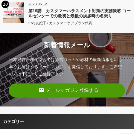
10
2023.05.12
第19講 カスタマーハラスメント対策の実務策⑥ コー
ルセンターでの最初と最後の挨拶時の名乗り
中村友妃子 / カスタマーケアプラン代表
新着情報メール
日本経営合理化協会では経営コラムや教材の最新情報をいち
早くお届けするメールマガジンを発信しております。ご希望
の方は下記よりご登録下さい。
email
メールマガジン登録する
カテゴリー