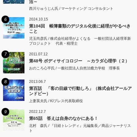
活～
西川りゅうじん氏 / マーケティング コンサルタント
6
2024.10.15
第104回 帳簿書類のデジタル化後に経理がやるべき
こと
児玉尚彦氏 / 株式会社経理がよくなる 一般社団法人経理革新
プロジェクト 代表・税理士
7
2011.07.12
第48号 ボディサイコロジー ～カラダ心理学（２）
おのころ心平氏 / 一般社団法人自然治癒力学校 理事長
8
2013.06.7
第百話 「客の目線で行動しろ」（株式会社アールア
ンドビー）
上妻英夫氏 / KIプレス代表取締役
9
2022.12.7
第65話 答えは自身のなかにある！
北村 森氏 / 『日経トレンディ』元編集長／商品ジャーナリス
ト