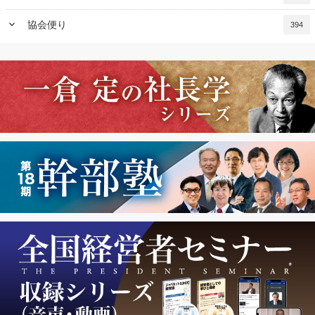
keyboard_arrow_down
協会便り
394