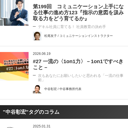
第199回 コミュニケーション上手にな
る仕事の進め方123『指示の意図を汲み
取る力をどう育てるか』
デキル社員に育てる！ 社員教育の決め手
松尾友子 / コミュニケーションインストラクター
2026.06.19
#27 一流の〈1on1力〉－1on1ですべき
こと－
次もあなたにお願いしたいと思われる「一流の仕事
術」
中谷彰宏 / 中谷事務所代表
"中谷彰宏"タグのコラム
2025.01.31