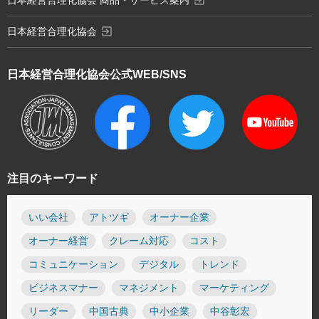
exit_to_app
日本経営合理化協会
日本経営合理化協会
公式WEB/SNS
注目のキーワード
いい会社
アトツギ
オーナー企業
オーナー経営
クレーム対応
コスト
コミュニケーション
デジタル
トレンド
ビジネスマナー
マネジメント
マーケティング
リーダー
中国古典
中小企業
中谷彰宏