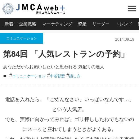
menu
新着
企業戦略
マーケティング
資産
リーダー
トレンド
コミュニケーション
2014.09.19
第84回 「人気レストランの予約」
あなただからお願いしたいと思われる 気配りの達人
#
#
#
コミュニケーション
中谷彰宏
話し方
電話を入れたら、「ごめんなさい、いっぱいなんです…」
という人気店。
でも、実際に向かってみれば、ゴリ押ししたわでもないの
にスーッと座れてしまうときがよくある。