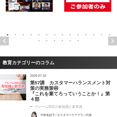
教育カテゴリーのコラム
2026.07.10
第57講 カスタマーハランスメント対
策の実務策㊹
『これを棄てろっていうことか！』第
４部
クレーム対応の新知識と新常識
中村友妃子 / カスタマーケアプラン代表