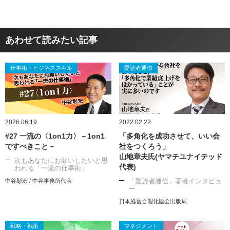
あわせて読みたい記事
仕事術・ビジネススキル
愛読者通信
2026.06.19
2022.02.22
#27 一流の〈1on1力〉－1on1
「多角化を成功させて、いい会
ですべきこと－
社をつくろう」
山地章夫氏(ヤマチユナイテッド
次もあなたにお願いしたいと思
代表)
われる「一流の仕事術」
「愛読者通信」著者インタビュ
中谷彰宏 / 中谷事務所代表
ー
日本経営合理化協会出版局
戦略・戦術
マネジメント