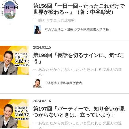
第156回『一日一回～たったこれだけで
世界が変わる～』（著：中谷彰宏）
眼と耳で楽しむ読書術
本のソムリエ・団長 シブヤ駅前読書大学学長
2024.03.15
第198回「長話を切るサインに、気づこ
う」
あなただからお願いしたいと思われる 気配りの達
人
中谷彰宏 / 中谷事務所代表
2024.02.16
第197回「パーティーで、知り合いが見
つからないときは、立っていよう」
あなただからお願いしたいと思われる 気配りの達
人