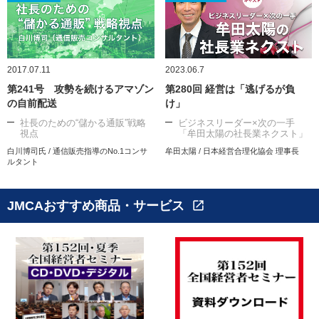
2017.07.11
2023.06.7
第241号 攻勢を続けるアマゾン
第280回 経営は「逃げるが負
の自前配送
け」
社長のための“儲かる通販”戦略
ビジネスリーダー×次の一手
視点
「牟田太陽の社長業ネクスト」
白川博司氏 / 通信販売指導のNo.1コンサ
牟田太陽 / 日本経営合理化協会 理事長
ルタント
JMCAおすすめ商品・サービス
open_in_new