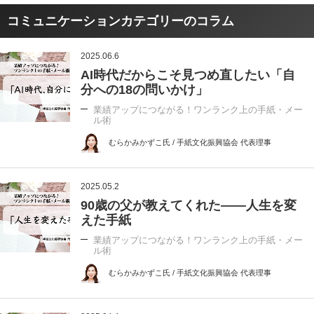
コミュニケーションカテゴリーのコラム
2025.06.6
AI時代だからこそ見つめ直したい「自
分への18の問いかけ」
業績アップにつながる！ワンランク上の手紙・メー
ル術
むらかみかずこ氏 / 手紙文化振興協会 代表理事
2025.05.2
90歳の父が教えてくれた――人生を変
えた手紙
業績アップにつながる！ワンランク上の手紙・メー
ル術
むらかみかずこ氏 / 手紙文化振興協会 代表理事