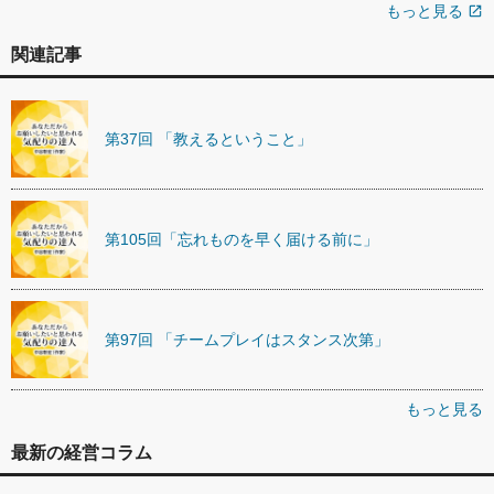
もっと見る
open_in_new
関連記事
第37回 「教えるということ」
第105回「忘れものを早く届ける前に」
第97回 「チームプレイはスタンス次第」
もっと見る
最新の経営コラム