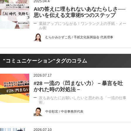
2025.04.4
AIの答えに埋もれないあなたらしさ──
思いを伝える文章術5つのステップ
業績アップにつながる！ワンランク上の手紙・メー
ル術
むらかみかずこ氏 / 手紙文化振興協会 代表理事
"コミュニケーション"タグのコラム
2026.07.17
#28 一流の〈凹まない力〉－暴言を吐
かれた時の対処法－
次もあなたにお願いしたいと思われる「一流の仕事
術」
中谷彰宏 / 中谷事務所代表
2026.07.10