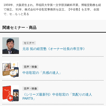
1959年、大阪府生まれ。早稲田大学第一文学部演劇科卒業。博報堂勤務を経
て独立。 91年、株式会社中谷彰宏事務所を設立。【中谷塾】を主宰。 全国
で、セ…もっと見る
関連セミナー・商品
セミナー
元谷 拓の経営塾《オーナー社長の帝王学》
音声・映像
中谷彰宏の「共感の達人」
音声・映像
《シリーズ最新刊》中谷彰宏の「気配りの達人
PART9」