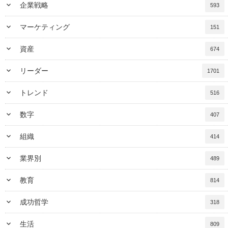
keyboard_arrow_down
企業戦略
593
keyboard_arrow_down
マーケティング
151
keyboard_arrow_down
資産
674
keyboard_arrow_down
リーダー
1701
keyboard_arrow_down
トレンド
516
keyboard_arrow_down
数字
407
keyboard_arrow_down
組織
414
keyboard_arrow_down
業界別
489
keyboard_arrow_down
教育
814
keyboard_arrow_down
成功哲学
318
keyboard_arrow_down
生活
809