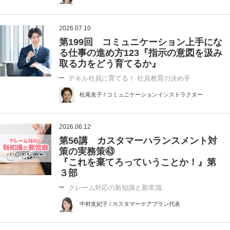
2026.07.10
第199回 コミュニケーション上手にな
る仕事の進め方123『指示の意図を汲み
取る力をどう育てるか』
デキル社員に育てる！ 社員教育の決め手
松尾友子 / コミュニケーションインストラクター
2026.06.12
第56講 カスタマーハランスメント対
策の実務策㊸
『これを棄てろっていうことか！』第
３部
クレーム対応の新知識と新常識
中村友妃子 / カスタマーケアプラン代表