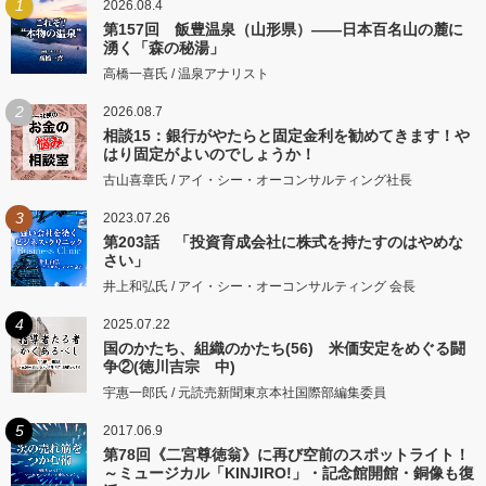
1
2026.08.4
第157回 飯豊温泉（山形県）――日本百名山の麓に
湧く「森の秘湯」
高橋一喜氏 / 温泉アナリスト
2
2026.08.7
相談15：銀行がやたらと固定金利を勧めてきます！や
はり固定がよいのでしょうか！
古山喜章氏 / アイ・シー・オーコンサルティング社長
3
2023.07.26
第203話 「投資育成会社に株式を持たすのはやめな
さい」
井上和弘氏 / アイ・シー・オーコンサルティング 会長
4
2025.07.22
国のかたち、組織のかたち(56) 米価安定をめぐる闘
争②(徳川吉宗 中)
宇惠一郎氏 / 元読売新聞東京本社国際部編集委員
5
2017.06.9
第78回《二宮尊徳翁》に再び空前のスポットライト！
～ミュージカル「KINJIRO!」・記念館開館・銅像も復