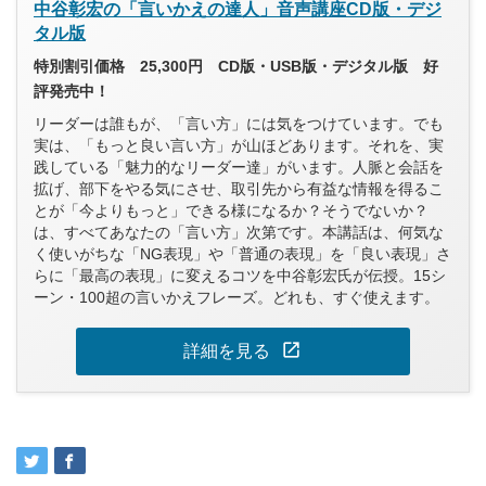
中谷彰宏の「言いかえの達人」音声講座CD版・デジ
タル版
特別割引価格 25,300円 CD版・USB版・デジタル版 好
評発売中！
リーダーは誰もが、「言い方」には気をつけています。でも
実は、「もっと良い言い方」が山ほどあります。それを、実
践している「魅力的なリーダー達」がいます。人脈と会話を
拡げ、部下をやる気にさせ、取引先から有益な情報を得るこ
とが「今よりもっと」できる様になるか？そうでないか？
は、すべてあなたの「言い方」次第です。本講話は、何気な
く使いがちな「NG表現」や「普通の表現」を「良い表現」さ
らに「最高の表現」に変えるコツを中谷彰宏氏が伝授。15シ
ーン・100超の言いかえフレーズ。どれも、すぐ使えます。
open_in_new
詳細を見る