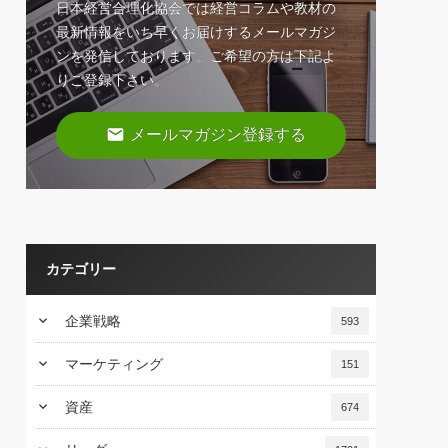
日本経営合理化協会では経営コラムや教材の
最新情報をいち早くお届けするメールマガジ
ンを発信しております。ご希望の方は下記よ
りご登録下さい。
email
メールマガジン登録する
カテゴリー
keyboard_arrow_down
企業戦略
593
keyboard_arrow_down
マーケティング
151
keyboard_arrow_down
資産
674