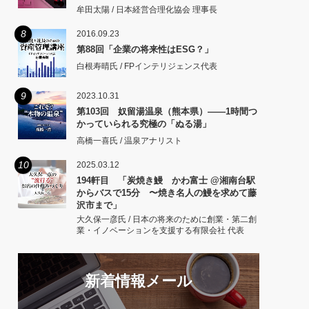
牟田太陽 / 日本経営合理化協会 理事長
8
2016.09.23
第88回「企業の将来性はESG？」
白根寿晴氏 / FPインテリジェンス代表
9
2023.10.31
第103回 奴留湯温泉（熊本県）――1時間つ
かっていられる究極の「ぬる湯」
高橋一喜氏 / 温泉アナリスト
10
2025.03.12
194軒目 「炭焼き鰻 かわ富士 @湘南台駅
からバスで15分 〜焼き名人の鰻を求めて藤
沢市まで」
大久保一彦氏 / 日本の将来のために創業・第二創
業・イノベーションを支援する有限会社 代表
新着情報メール