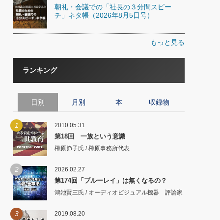
朝礼・会議での「社長の３分間スピー
チ」ネタ帳（2026年8月5日号）
もっと見る
ランキング
日別
月別
本
収録物
1
2010.05.31
第18回 一族という意識
榊原節子氏 / 榊原事務所代表
2
2026.02.27
第174回「ブルーレイ」は無くなるの？
鴻池賢三氏 / オーディオビジュアル機器 評論家
3
2019.08.20