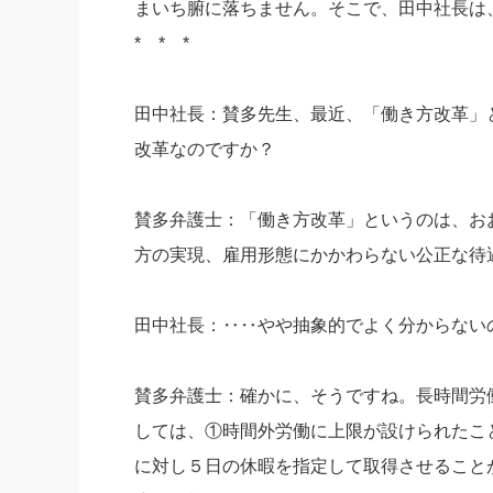
まいち腑に落ちません。そこで、田中社長は
社長の右
* * *
酒井英之
田中社長：賛多先生、最近、「働き方改革」
改革なのですか？
賛多弁護士：「働き方改革」というのは、お
方の実現、雇用形態にかかわらない公正な待
田中社長：‥‥やや抽象的でよく分からない
賛多弁護士：確かに、そうですね。長時間労
しては、①時間外労働に上限が設けられたこ
に対し５日の休暇を指定して取得させること