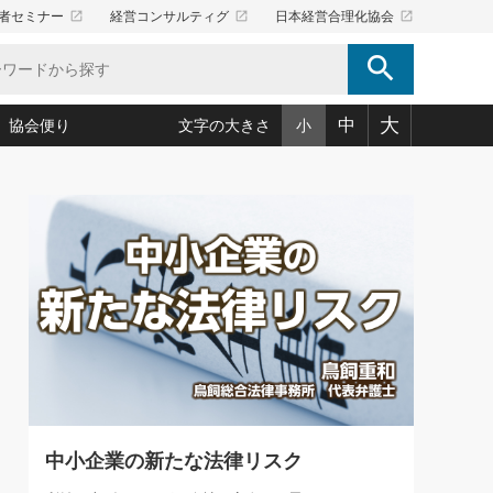
launch
launch
launch
者セミナー
経営コンサルティグ
日本経営合理化協会
search
大
中
協会便り
文字の大きさ
小
5)
況は会社守成の好機(38)
ころ心平の ──社長のための「か・ら・だマネジメント」
「愛読者通信」著者インタビュー(44)
34)
思われる 気配りの達人(127)
人間力の磨き方」(86)
ビジネス見聞録 経営ニュース(100)
タルＡＶを味方に！新・仕事術(180)
0)
り(210)
(92)
え 東洋思想に学ぶ経営学(132)
作間信司の経営無形庵(けいえいむぎょうあん)(166)
ー脳の鍛え方(32)
もっとみる
026.08.5
)
識(57)
指導者たち」(32)
経営セミナー情報局(1)
86回 「言葉狩り」
ンを楽しむ基礎レッスン(12)
ーイング経営入
教育の決め手(203)
略”(30)
繁栄への着眼点 牟田太陽(76)
！社長が読むべき今月の4冊(88)
て」(38)
講話を聞いて学ぼう 実学・耳学・磨く「ミミガク」のすすめ
で楽しむ読書術(162)
(7)
ランク上の手紙・メール術(100)
「氣」(30)
中小企業の新たな法律リスク
ミどこ
00)
スポーツ・ビジネスに学ぶ心理学(98)