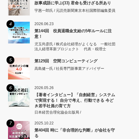
故事成語に学ぶ(33) 君命も受けざる所あり
宇惠一郎氏 / 元読売新聞東京本社国際部編集委員
4
2026.06.23
第144回 役員退職金支給の5年ルールに注
意！
児玉尚彦氏 / 株式会社経理がよくなる 一般社団
法人経理革新プロジェクト 代表・税理士
5
第129回 空間コンピューティング
高島健一氏 / 社長専門新事業アドバイザー
6
2026.05.26
【著者インタビュー】「自創経営」システム
で実現する！ 自分で考え、行動できる 今ど
き若手社員の育て方
日本経営合理化協会出版局 /
7
2025.10.22
第404回 時に「非合理的な判断」が会社を守
る