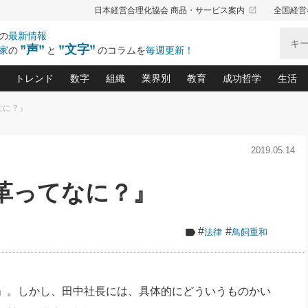
launch
日本経営合理化協会 商品・サービス案内
全国経営
の
最新情報
”声”
”文字”
家
の
と
のコラムを
毎週更新！
トレンド
数字
組織
業界別
教育
成功哲学
生活
なに？』
る仕組みづくり講座(12)
産を守る一手(171)
ーワンで勝ち残る企業風土づくり(54)
《ニューヨーク発》ビジネスリーダーの先読み: 最新トレンド
オーナー社長の「お金の悩み相談室」(15)
「賃金の誤解」(135)
なぜ、トヨタ式で会社が伸びるのか？(
“出来る”管理職の条件(62)
中国哲学に学ぶ 不
おの
と戦略拠点(9)
(50)
2019.05.14
ーバル経営者は知ってい
(39)
スリーダー×次の一手「牟田太陽の社長業ネクスト」
おカネが残る決算書にするために、やっておきたいこと(
中小企業の新たな法律リスク(178)
売れる住宅を創る 100の視点(100)
あなただからお願いしたいと
令和時代の「社長の
”(9)
「社長の繁盛トレンド通信」(90)
デジ
向(204)
会社を守り抜くための緊急対策(100)
職場の生産性を下げるハラスメントの予防策(1
大久保一彦の“流行る”お店の仕組みづく
クレーム対応 実践マニュアル
先人の名句名言の教
革ってなに？』
トル・F・グジバチの『経営戦略の新常識』(12)
北村森の「今月のヒット商品」(109)
リーダ
2026.08.5
2
る経営」の極意
、決めておきたい、知っておきたい、やってお
強い決算書の会社はココが違う！(36)
賃金決定の定石(68)
柿内幸夫─社長のための現場改善(174
クレーム対応の新知識と新常
渡部昇一の「日本の
い
第109話 伝統的産品を21世紀
第
ジオジャパンの成功要因と
る者かくあるべし(635)
次の売れ筋をつかむ術(102)
ワイ
」
に生かし切る！
損益分岐点を下げる、Ｐ／Ｌ不況時代の新戦略(12)
顧客・社員・社会から支持される「ウェルビ
デキル社員に育てる！ 社員
経営に活かす“十八史
#
#
法律
鳥飼重和
の資産管理講座(95)
会議での「社長の３分間スピーチ」ネタ帳(159)
社長のメシの種 4.0(206)
門」(23)
必読
2026.08.5
新・会計経営と実学(37)
東川鷹年の「中小企業の人育
略(77)
53)
「経営知になる考え方」(57)
眼と耳
朝礼・会議での「社長の３分間
決算書の“見える化”術(12)
業績アップにつながる！ワン
スピーチ」ネタ帳（2026年8月5
ブランド戦略(39)
日号）
なたにお願いしたいと思われる「一流の仕事術」(28)
社長の
」。しかし、田中社長には、具体的にどういうものかい
賢い社長の「経理財務の見どころ・勘どころ・ツッコ
欧米資産家に学ぶ二世教育(1
ぐせ経営哲学(100)
ろ」(149)
米国