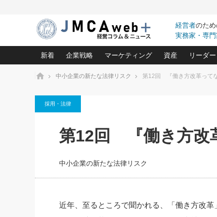
経営者
のため
実務家・専門
新着
企業戦略
マーケティング
資産
リーダー
ホーム
中小企業の新たな法律リスク
第12回 『働き方改革って
中小企業の「１位づくり」戦略(96)
ネット戦略成功の秘訣 圧倒的に儲か
あなたの会社と資
オンリ
採用・法律
利益を最大化する「業務改善」横田尚哉氏(5)
ビジネスを一瞬で制する！一流グロ
どうなる金融業界
ビジネ
る“社長の戦略印象リスクマネジメント
(446)
強い会社を築く ビジネス・クリニック(240)
中国経済の最新動
第12回 『働き方改
ロングセラーの玉手箱(9)
ピョー
2026.08.7
2026.08.7
日本レーザー「人を大切にしながら利益を上げ
事業承継の前に
相談15：銀行がやたらと固定金
第153回「内需企業があっと
(3)
大復活＆快進撃！ユニバーサルスタ
きたいコト(12)
指導者た
利を勧めてきます！やはり固定
う間にグローバル成長企業に
は(5)
がよいのでしょうか！
FOOD & LIFE COMPANIES
中小企業の新たな法律リスク
武器としてのM&A入門(3)
会社と社長のため
朝礼・
最高の自分を表現する 成功イメージ戦
社長のための“儲かる通販”戦略視点(151)
深読み企業分析(1
楠木建の
酒井光雄 成功事例に学ぶ繁栄企業の
継続経営 百話百行(85)
次もあ
近年、至るところで聞かれる、「働き方改革
野田久美子 香港ビジネス成功法(10)
社長の口