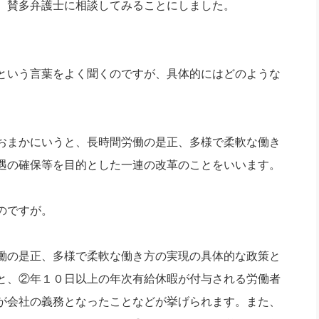
、賛多弁護士に相談してみることにしました。
社長のための“全員営業”(30
腕をつくる 人と組織を動かす(200)
銀行交渉はこうしなさい！(12)
高橋一
行動科学マネジメント(5)
の社長のビジョン実現道場(10)
という言葉をよく聞くのですが、具体的にはどのような
おまかにいうと、長時間労働の是正、多様で柔軟な働き
遇の確保等を目的とした一連の改革のことをいいます。
のですが。
働の是正、多様で柔軟な働き方の実現の具体的な政策と
と、②年１０日以上の年次有給休暇が付与される労働者
が会社の義務となったことなどが挙げられます。また、