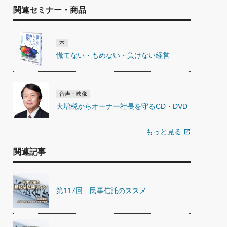
関連セミナー・商品
本
慌てない・もめない・負けない経営
音声・映像
大増税からオーナー社長を守るCD・DVD
もっと見る
open_in_new
関連記事
第117回 民事信託のススメ