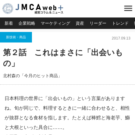
menu
新着
企業戦略
マーケティング
資産
リーダー
トレンド
新技術・商品
2017.09.13
第２話 これはまさに「出会いも
の」
北村森の「今月のヒット商品」
日本料理の世界に「出会いもの」という言葉があります
ね。旬が同じで、料理するときに一緒に合わせると、相性
が抜群となる食材を指します。たとえば棒鱈と海老芋、鰤
と大根といった具合に……。