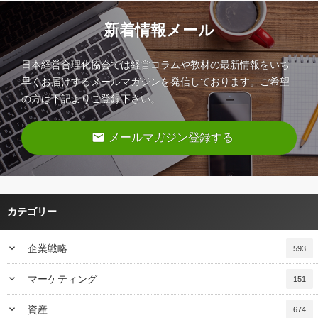
新着情報メール
日本経営合理化協会では経営コラムや教材の最新情報をいち
早くお届けするメールマガジンを発信しております。ご希望
の方は下記よりご登録下さい。
email
メールマガジン登録する
カテゴリー
keyboard_arrow_down
企業戦略
593
keyboard_arrow_down
マーケティング
151
keyboard_arrow_down
資産
674