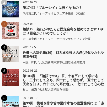
2
2026.02.27
第174回「ブルーレイ」は無くなるの？
鴻池賢三氏 / オーディオビジュアル機器 評論家
3
2026.08.7
相談15：銀行がやたらと固定金利を勧めてきます！や
はり固定がよいのでしょうか！
古山喜章氏 / アイ・シー・オーコンサルティング社長
4
2023.12.5
危機への対処術(30) 戦力逐次投入の愚(ガダルカナル
奪還作戦)
宇惠一郎氏 / 元読売新聞東京本社国際部編集委員
5
2015.08.21
第103講 「論語その3」 吾、十有五にして学に志
し、三十にして立ち、四十にして惑わず。 五十にして
天命を知り、六十にして耳に従い、 七十にして心の欲
するところに従いて矩をこえず。
杉山 厳海 / 名古屋大原学園 学園長
6
2018.01.19
第99回 横引き排水管や竪排水管の設置箇所には「 点