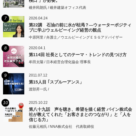
検口 」が必要。
碓井民朗氏 / 碓井建築オフィス代表
7
2026.04.24
第22講 石油の前に水が枯渇？―ウォーターポジティ
ブに学ぶウェルビーイング経営の観点
中原阿里 / 弁護士／ウエルビーイングＥＳＧアドバイザー
8
2020.04.1
第114回 社長としてのテーマ・トレンドの見つけ方
牟田太陽 / 日本経営合理化協会 理事長
9
2011.07.12
第15人目 ｢スプルーアンス」
渡部昇一氏 /
10
2025.10.22
第八十九話 声を聴き、希望を描く経営 パイン株式会
社が教えてくれた「お客さまとのつながり」と「人を
信じる力」
佐藤元相氏 / NNA株式会社 代表取締役