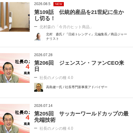
2026.08.5
NEW
第109話 伝統的産品を21世紀に生か
し切る！
北村森の「今月のヒット商品」
北村 森氏 / 『日経トレンディ』元編集長／商品ジャー
ナリスト
2026.07.28
第206回 ジェンスン・ファンCEO来
日
社長のメシの種 4.0
高島健一氏 / 社長専門新事業アドバイザー
2026.07.14
第205回 サッカーワールドカップの最
先端技術
社長のメシの種 4.0