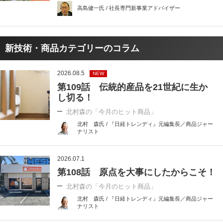
高島健一氏 / 社長専門新事業アドバイザー
新技術・商品カテゴリーのコラム
2026.08.5
NEW
第109話 伝統的産品を21世紀に生か
し切る！
北村森の「今月のヒット商品」
北村 森氏 / 『日経トレンディ』元編集長／商品ジャー
ナリスト
2026.07.1
第108話 原点を大事にしたからこそ！
北村森の「今月のヒット商品」
北村 森氏 / 『日経トレンディ』元編集長／商品ジャー
ナリスト