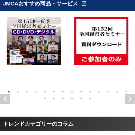
JMCAおすすめ商品・サービス
open_in_new
トレンドカテゴリーのコラム