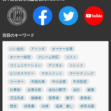
注目のキーワード
いい会社
アトツギ
オーナー企業
オーナー経営
クレーム対応
コスト
コミュニケーション
デジタル
トレンド
ビジネスマナー
マネジメント
マーケティング
リーダー
中国古典
中小企業
中谷彰宏
仕事術
企業分析
会社の数字
会計
健康
児玉尚彦
後継者
指導者
数字
新将命
歴史
決算書
法律
温泉 癒し
牟田太陽