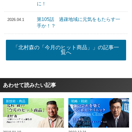
に！
第105話 過疎地域に元気をもたらす一
2026.04.1
手か！？
「北村森の「今月のヒット商品」」の記事一
覧へ
あわせて読みたい記事
新技術・商品
戦略・戦術