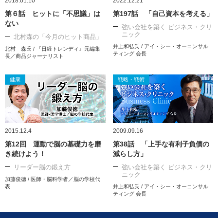
2018.01.10
2022.12.21
第６話 ヒットに「不思議」は
第197話 「自己資本を考える」
ない
強い会社を築く ビジネス・クリ
ニック
北村森の「今月のヒット商品」
井上和弘氏 / アイ・シー・オーコンサル
北村 森氏 / 『日経トレンディ』元編集
ティング 会長
長／商品ジャーナリスト
健康
戦略・戦術
2015.12.4
2009.09.16
第12回 運動で脳の基礎力を磨
第38話 「上手な有利子負債の
き続けよう！
減らし方」
リーダー脳の鍛え方
強い会社を築く ビジネス・クリ
ニック
加藤俊徳 / 医師・脳科学者／脳の学校代
表
井上和弘氏 / アイ・シー・オーコンサル
ティング 会長