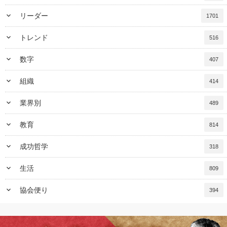
keyboard_arrow_down
リーダー
1701
keyboard_arrow_down
トレンド
516
keyboard_arrow_down
数字
407
keyboard_arrow_down
組織
414
keyboard_arrow_down
業界別
489
keyboard_arrow_down
教育
814
keyboard_arrow_down
成功哲学
318
keyboard_arrow_down
生活
809
keyboard_arrow_down
協会便り
394