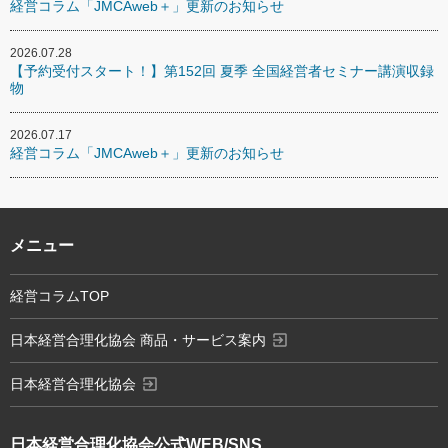
経営コラム「JMCAweb＋」更新のお知らせ
2026.07.28
【予約受付スタート！】第152回 夏季 全国経営者セミナー講演収録
物
2026.07.17
経営コラム「JMCAweb＋」更新のお知らせ
メニュー
経営コラムTOP
exit_to_app
日本経営合理化協会 商品・サービス案内
exit_to_app
日本経営合理化協会
日本経営合理化協会
公式WEB/SNS