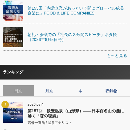
第153回「内需企業があっという間にグローバル成長
企業に」FOOD & LIFE COMPANIES
朝礼・会議での「社長の３分間スピーチ」ネタ帳
（2026年8月5日号）
もっと見る
ランキング
日別
月別
本
収録物
1
2026.08.4
第157回 飯豊温泉（山形県）――日本百名山の麓に
湧く「森の秘湯」
高橋一喜氏 / 温泉アナリスト