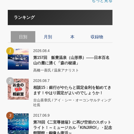
もっと見る
ランキング
日別
月別
本
収録物
1
2026.08.4
第157回 飯豊温泉（山形県）――日本百名
山の麓に湧く「森の秘湯」
高橋一喜氏 / 温泉アナリスト
2
2026.08.7
相談15：銀行がやたらと固定金利を勧めてき
ます！やはり固定がよいのでしょうか！
古山喜章氏 / アイ・シー・オーコンサルティング
社長
3
2017.06.9
第78回《二宮尊徳翁》に再び空前のスポット
ライト！～ミュージカル「KINJIRO!」・記念
館開館・銅像も復活～