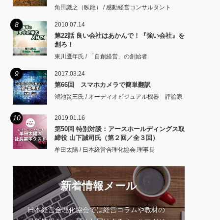
角田識之（臥龍） / 感動経営コンサルタント
8
2010.07.14
第22話 良い会社はあかんで！『強い会社』を
創ろ！
東川鷹年氏 / 「自創経営」の創始者
9
2017.03.24
第66回 スマホカメラで簡単翻訳
鴻池賢三氏 / オーディオビジュアル機器 評論家
10
2019.01.16
第50回 特別対談：アースホールディングス取
締役 山下誠司氏（第２回／全３回）
牟田太陽 / 日本経営合理化協会 理事長
新着情報メール
日本経営合理化協会では経営コラムや教材の