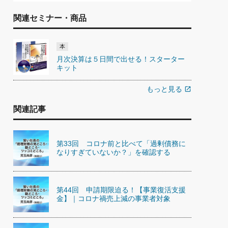
関連セミナー・商品
本
月次決算は５日間で出せる！スターター
キット
もっと見る
open_in_new
関連記事
第33回 コロナ前と比べて「過剰債務に
なりすぎていないか？」を確認する
第44回 申請期限迫る！【事業復活支援
金】｜コロナ禍売上減の事業者対象