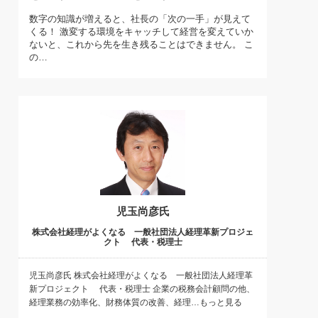
)
数字の知識が増えると、社長の「次の一手」が見えて
喜の『これぞ！"本物の温泉"』(157)
くる！ 激変する環境をキャッチして経営を変えていか
ないと、これから先を生き残ることはできません。 こ
の…
児玉尚彦氏
株式会社経理がよくなる 一般社団法人経理革新プロジェ
クト 代表・税理士
児玉尚彦氏 株式会社経理がよくなる 一般社団法人経理革
新プロジェクト 代表・税理士 企業の税務会計顧問の他、
経理業務の効率化、財務体質の改善、経理…もっと見る