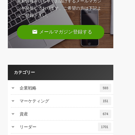
最新情報をいち早くお届けするメールマガジ
ンを発信しております。ご希望の方は下記よ
りご登録下さい。
email
メールマガジン登録する
カテゴリー
keyboard_arrow_down
企業戦略
593
keyboard_arrow_down
マーケティング
151
keyboard_arrow_down
資産
674
keyboard_arrow_down
リーダー
1701