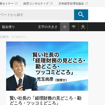
launch
launch
launch
者セミナー
経営コンサルティグ
日本経営合理化協会
search
大
中
協会便り
文字の大きさ
小
不足解消・３つのコツ」
5)
況は会社守成の好機(38)
ころ心平の ──社長のための「か・ら・だマネジメント」
「愛読者通信」著者インタビュー(44)
34)
思われる 気配りの達人(127)
人間力の磨き方」(86)
ビジネス見聞録 経営ニュース(100)
タルＡＶを味方に！新・仕事術(180)
0)
り(210)
(92)
え 東洋思想に学ぶ経営学(132)
作間信司の経営無形庵(けいえいむぎょうあん)(166)
ー脳の鍛え方(32)
もっとみる
026.08.5
)
識(57)
指導者たち」(32)
経営セミナー情報局(1)
86回 「言葉狩り」
ンを楽しむ基礎レッスン(12)
ーイング経営入
教育の決め手(203)
略”(30)
繁栄への着眼点 牟田太陽(76)
！社長が読むべき今月の4冊(88)
て」(38)
講話を聞いて学ぼう 実学・耳学・磨く「ミミガク」のすすめ
で楽しむ読書術(162)
(7)
ランク上の手紙・メール術(100)
「氣」(30)
賢い社長の「経理財務の見どころ・勘
ミどこ
00)
どころ・ツッコミどころ」
スポーツ・ビジネスに学ぶ心理学(98)