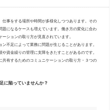
社長のための“全員営業”(30
腕をつくる 人と組織を動かす(200)
銀行交渉はこうしなさい！(12)
高橋一
行動科学マネジメント(5)
の社長のビジョン実現道場(10)
、仕事をする場所や時間が多様化しつつあります。その
問題になるケースも増えています。働き方の変化に合わ
ケーションの取り方が見直されています。
ョン不足によって業務に問題が生じることがあります。
績や資金繰りの管理に支障をきたすことがあるのです。
に共有するためのコミュニケーションの取り方・３つの
足に陥っていませんか？