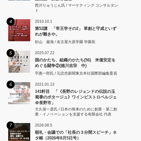
西川りゅうじん氏 / マーケティング コンサルタン
ト
4
2010.10.1
第52講 「帝王学その2」 草創と守成といず
れが難きや。
杉山 厳海 / 名古屋大原学園 学園長
5
2025.07.22
国のかたち、組織のかたち(56) 米価安定を
めぐる闘争②(徳川吉宗 中)
宇惠一郎氏 / 元読売新聞東京本社国際部編集委員
6
2021.01.13
141軒目 「《長野のレジェンドの伝説の玉
蜀黍のポタージュ》ワインビストロベルジェ
＠長野市」
大久保一彦氏 / 日本の将来のために創業・第二創
業・イノベーションを支援する有限会社 代表
7
2026.08.5
朝礼・会議での「社長の３分間スピーチ」ネ
タ帳（2026年8月5日号）