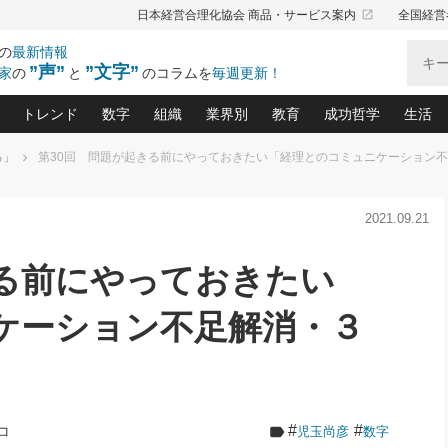
launch
日本経営合理化協会 商品・サービス案内
全国経営
の
最新情報
”声”
”文字”
家
の
と
のコラムを
毎週更新！
トレンド
数字
組織
業界別
教育
成功哲学
生活
ろ」
第30回 問題が起きる前にやっておきたい「経理とのコミュニケーション
る仕組みづくり講座(12)
産を守る一手(171)
ーワンで勝ち残る企業風土づくり(54)
《ニューヨーク発》ビジネスリーダーの先読み: 最新トレンド
オーナー社長の「お金の悩み相談室」(15)
「賃金の誤解」(135)
なぜ、トヨタ式で会社が伸びるのか？(
“出来る”管理職の条件(62)
中国哲学に学ぶ 不
おの
と戦略拠点(9)
(50)
2021.09.21
ーバル経営者は知ってい
(39)
スリーダー×次の一手「牟田太陽の社長業ネクスト」
おカネが残る決算書にするために、やっておきたいこと(
中小企業の新たな法律リスク(178)
売れる住宅を創る 100の視点(100)
あなただからお願いしたいと
令和時代の「社長の
”(9)
「社長の繁盛トレンド通信」(90)
デジ
向(204)
会社を守り抜くための緊急対策(100)
職場の生産性を下げるハラスメントの予防策(1
大久保一彦の“流行る”お店の仕組みづく
クレーム対応 実践マニュアル
先人の名句名言の教
きる前にやっておきたい
トル・F・グジバチの『経営戦略の新常識』(12)
北村森の「今月のヒット商品」(109)
リーダ
2026.08.5
2
る経営」の極意
、決めておきたい、知っておきたい、やってお
強い決算書の会社はココが違う！(36)
賃金決定の定石(68)
柿内幸夫─社長のための現場改善(174
クレーム対応の新知識と新常
渡部昇一の「日本の
い
第109話 伝統的産品を21世紀
第
ジオジャパンの成功要因と
る者かくあるべし(635)
次の売れ筋をつかむ術(102)
ワイ
ケーション不足解消・３
」
に生かし切る！
損益分岐点を下げる、Ｐ／Ｌ不況時代の新戦略(12)
顧客・社員・社会から支持される「ウェルビ
デキル社員に育てる！ 社員
経営に活かす“十八史
の資産管理講座(95)
会議での「社長の３分間スピーチ」ネタ帳(159)
社長のメシの種 4.0(206)
門」(23)
必読
2026.08.5
新・会計経営と実学(37)
東川鷹年の「中小企業の人育
略(77)
53)
「経営知になる考え方」(57)
眼と耳
朝礼・会議での「社長の３分間
決算書の“見える化”術(12)
業績アップにつながる！ワン
スピーチ」ネタ帳（2026年8月5
ブランド戦略(39)
日号）
なたにお願いしたいと思われる「一流の仕事術」(28)
社長の
賢い社長の「経理財務の見どころ・勘どころ・ツッコ
欧米資産家に学ぶ二世教育(1
#
#
コ
児玉尚彦
数字
ぐせ経営哲学(100)
ろ」(149)
米国