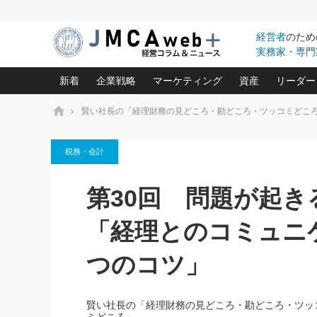
経営者
のため
実務家・専門
新着
企業戦略
マーケティング
資産
リーダー
ホーム
賢い社長の「経理財務の見どころ・勘どころ・ツッコミどこ
中小企業の「１位づくり」戦略(96)
ネット戦略成功の秘訣 圧倒的に儲か
あなたの会社と資
オンリ
税務・会計
利益を最大化する「業務改善」横田尚哉氏(5)
ビジネスを一瞬で制する！一流グロ
どうなる金融業界
ビジネ
る“社長の戦略印象リスクマネジメント
(446)
強い会社を築く ビジネス・クリニック(240)
中国経済の最新動
第30回 問題が起
ロングセラーの玉手箱(9)
ピョー
2026.08.7
2026.08.7
日本レーザー「人を大切にしながら利益を上げ
事業承継の前に
相談15：銀行がやたらと固定金
第153回「内需企業があっと
(3)
大復活＆快進撃！ユニバーサルスタ
きたいコト(12)
指導者た
「経理とのコミュニ
利を勧めてきます！やはり固定
う間にグローバル成長企業に
は(5)
がよいのでしょうか！
FOOD & LIFE COMPANIES
武器としてのM&A入門(3)
会社と社長のため
朝礼・
つのコツ」
最高の自分を表現する 成功イメージ戦
社長のための“儲かる通販”戦略視点(151)
深読み企業分析(1
楠木建の
酒井光雄 成功事例に学ぶ繁栄企業の
継続経営 百話百行(85)
次もあ
賢い社長の「経理財務の見どころ・勘どころ・ツッ
野田久美子 香港ビジネス成功法(10)
社長の口