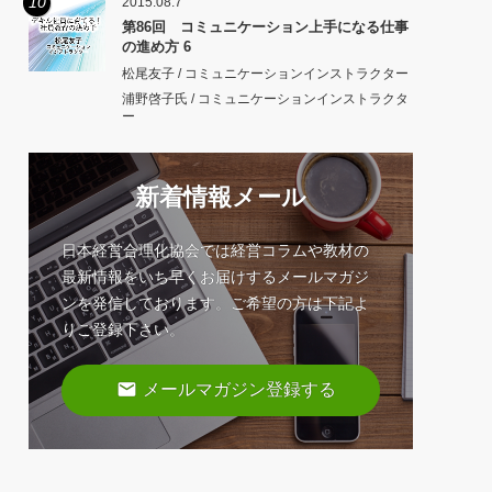
10
2015.08.7
第86回 コミュニケーション上手になる仕事
の進め方 6
松尾友子 / コミュニケーションインストラクター
浦野啓子氏 / コミュニケーションインストラクタ
ー
新着情報メール
日本経営合理化協会では経営コラムや教材の
最新情報をいち早くお届けするメールマガジ
ンを発信しております。ご希望の方は下記よ
りご登録下さい。
email
メールマガジン登録する