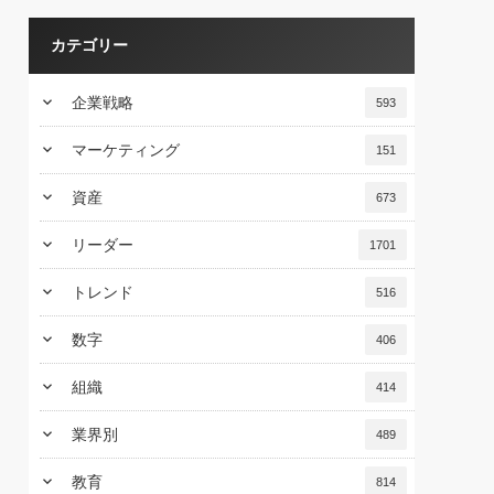
カテゴリー
keyboard_arrow_down
企業戦略
593
keyboard_arrow_down
マーケティング
151
keyboard_arrow_down
資産
673
keyboard_arrow_down
リーダー
1701
keyboard_arrow_down
トレンド
516
keyboard_arrow_down
数字
406
keyboard_arrow_down
組織
414
keyboard_arrow_down
業界別
489
keyboard_arrow_down
教育
814