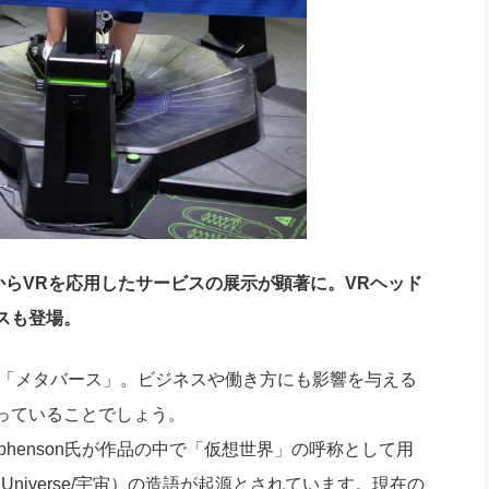
年頃からVRを応用したサービスの展示が顕著に。VRヘッド
スも登場。
が「メタバース」。ビジネスや働き方にも影響を与える
っていることでしょう。
ephenson氏が作品の中で「仮想世界」の呼称として用
Universe/宇宙）の造語が起源とされています。現在の