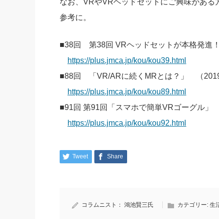
なお、VRやVRヘッドセットにご興味があ
参考に。
■38回 第38回 VRヘッドセットが本格発進！
https://plus.jmca.jp/kou/kou39.html
■88回 「VR/ARに続くMRとは？」 （201
https://plus.jmca.jp/kou/kou89.html
■91回 第91回「スマホで簡単VRゴーグル」 
https://plus.jmca.jp/kou/kou92.html
Tweet
Share
コラムニスト：
鴻池賢三氏
カテゴリー:
生