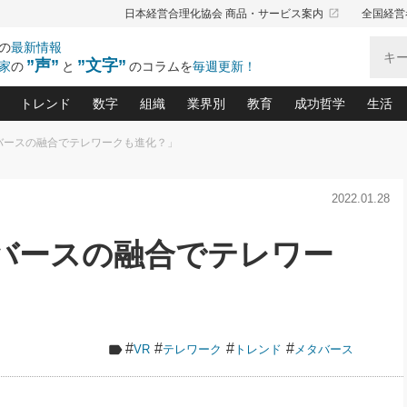
launch
日本経営合理化協会 商品・サービス案内
全国経営
の
最新情報
”声”
”文字”
家
の
と
のコラムを
毎週更新！
トレンド
数字
組織
業界別
教育
成功哲学
生活
タバースの融合でテレワークも進化？」
る仕組みづくり講座(12)
産を守る一手(171)
ーワンで勝ち残る企業風土づくり(54)
《ニューヨーク発》ビジネスリーダーの先読み: 最新トレンド
オーナー社長の「お金の悩み相談室」(14)
「賃金の誤解」(135)
なぜ、トヨタ式で会社が伸びるのか？(
“出来る”管理職の条件(62)
中国哲学に学ぶ 不
おの
と戦略拠点(9)
(50)
2022.01.28
ーバル経営者は知ってい
(39)
スリーダー×次の一手「牟田太陽の社長業ネクスト」
おカネが残る決算書にするために、やっておきたいこと(
中小企業の新たな法律リスク(178)
売れる住宅を創る 100の視点(100)
あなただからお願いしたいと
令和時代の「社長の
”(9)
「社長の繁盛トレンド通信」(90)
デジ
向(204)
会社を守り抜くための緊急対策(100)
職場の生産性を下げるハラスメントの予防策(1
大久保一彦の“流行る”お店の仕組みづく
クレーム対応 実践マニュアル
先人の名句名言の教
タバースの融合でテレワー
トル・F・グジバチの『経営戦略の新常識』(12)
北村森の「今月のヒット商品」(109)
リーダ
2026.08.5
2026.08.5
2
る経営」の極意
、決めておきたい、知っておきたい、やってお
強い決算書の会社はココが違う！(36)
賃金決定の定石(68)
柿内幸夫─社長のための現場改善(174
クレーム対応の新知識と新常
渡部昇一の「日本の
紀
第86回 「言葉狩り」
社長は「能力」の前に「資質」
ジオジャパンの成功要因と
る者かくあるべし(635)
次の売れ筋をつかむ術(102)
ワイ
が大事／社長業ネクスト #445
損益分岐点を下げる、Ｐ／Ｌ不況時代の新戦略(12)
顧客・社員・社会から支持される「ウェルビ
デキル社員に育てる！ 社員
経営に活かす“十八史
の資産管理講座(95)
会議での「社長の３分間スピーチ」ネタ帳(159)
社長のメシの種 4.0(206)
門」(23)
必読
新・会計経営と実学(37)
東川鷹年の「中小企業の人育
略(77)
52)
「経営知になる考え方」(57)
眼と耳
#
#
#
#
VR
テレワーク
トレンド
メタバース
決算書の“見える化”術(12)
業績アップにつながる！ワン
ブランド戦略(39)
なたにお願いしたいと思われる「一流の仕事術」(28)
社長の
賢い社長の「経理財務の見どころ・勘どころ・ツッコ
欧米資産家に学ぶ二世教育(1
ぐせ経営哲学(100)
ろ」(149)
米国