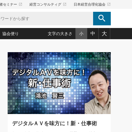
launch
launch
launch
者セミナー
経営コンサルティグ
日本経営合理化協会
search
大
中
協会便り
文字の大きさ
小
5)
況は会社守成の好機(38)
ころ心平の ──社長のための「か・ら・だマネジメント」
「愛読者通信」著者インタビュー(44)
34)
思われる 気配りの達人(127)
人間力の磨き方」(86)
ビジネス見聞録 経営ニュース(100)
タルＡＶを味方に！新・仕事術(180)
0)
り(210)
(92)
え 東洋思想に学ぶ経営学(132)
作間信司の経営無形庵(けいえいむぎょうあん)(166)
ー脳の鍛え方(32)
もっとみる
026.08.4
)
識(57)
指導者たち」(32)
経営セミナー情報局(1)
【追悼】鈴木敏文氏 言葉で伝
ンを楽しむ基礎レッスン(12)
える経営（ジャーナリスト 勝
ーイング経営入
教育の決め手(203)
略”(30)
繁栄への着眼点 牟田太陽(76)
見明氏）
！社長が読むべき今月の4冊(88)
て」(38)
講話を聞いて学ぼう 実学・耳学・磨く「ミミガク」のすすめ
で楽しむ読書術(162)
(7)
ランク上の手紙・メール術(100)
「氣」(30)
デジタルＡＶを味方に！新・仕事術
ミどこ
00)
スポーツ・ビジネスに学ぶ心理学(98)