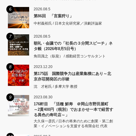
6
2026.08.5
第86回 「言葉狩り」
中村義裕氏 / 日本文化研究家／演劇評論家
7
2026.08.5
朝礼・会議での「社長の３分間スピーチ」ネ
タ帳（2026年8月5日号）
角田識之（臥龍） / 感動経営コンサルタント
8
2023.12.20
第175話 国際競争力は産業集積にあり～北
京亦荘開発区の示唆
沈 才彬氏 / 多摩大学 教授
9
2023.08.30
176軒目 「活種 鮮寿 ＠岡山市野田屋町
～2貫400円（税別）でおまかせ一本で経営す
る異色の寿司店～」
大久保一彦氏 / 日本の将来のために創業・第二創
業・イノベーションを支援する有限会社 代表