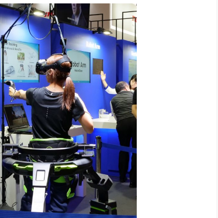
社長のための“全員営業”(30
腕をつくる 人と組織を動かす(200)
銀行交渉はこうしなさい！(12)
高橋一
行動科学マネジメント(5)
の社長のビジョン実現道場(10)