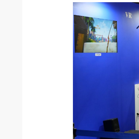
社長の右
酒井英之