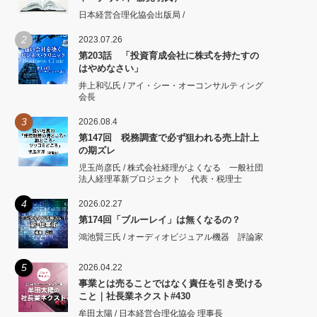
日本経営合理化協会出版局 /
2
2023.07.26
第203話 「投資育成会社に株式を持たすの
はやめなさい」
井上和弘氏 / アイ・シー・オーコンサルティング
会長
3
2026.08.4
第147回 税務調査で必ず狙われる売上計上
の期ズレ
児玉尚彦氏 / 株式会社経理がよくなる 一般社団
法人経理革新プロジェクト 代表・税理士
4
2026.02.27
第174回「ブルーレイ」は無くなるの？
鴻池賢三氏 / オーディオビジュアル機器 評論家
5
2026.04.22
事業とは売ることではなく責任を引き受ける
こと｜社長業ネクスト#430
牟田太陽 / 日本経営合理化協会 理事長