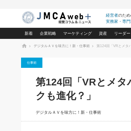
経営者
のため
実務家・専門
新着
企業戦略
マーケティング
資産
リーダー
ホーム
デジタルＡＶを味方に！新・仕事術
第124回「VRとメ
中小企業の「１位づくり」戦略(96)
ネット戦略成功の秘訣 圧倒的に儲か
あなたの会社と資
オンリ
仕事術
利益を最大化する「業務改善」横田尚哉氏(5)
ビジネスを一瞬で制する！一流グロ
どうなる金融業界
ビジネ
る“社長の戦略印象リスクマネジメント
(446)
強い会社を築く ビジネス・クリニック(240)
中国経済の最新動
第124回「VRとメ
ロングセラーの玉手箱(9)
ピョー
2026.08.5
日本レーザー「人を大切にしながら利益を上げ
事業承継の前に
第109話 伝統的産品を21世
(3)
大復活＆快進撃！ユニバーサルスタ
きたいコト(12)
指導者た
クも進化？」
に生かし切る！
は(5)
武器としてのM&A入門(3)
会社と社長のため
朝礼・
2026.08.5
最高の自分を表現する 成功イメージ戦
社長のための“儲かる通販”戦略視点(151)
深読み企業分析(1
楠木建の
朝礼・会議での「社長の３分間
デジタルＡＶを味方に！新・仕事術
スピーチ」ネタ帳（2026年8月5
酒井光雄 成功事例に学ぶ繁栄企業の
日号）
継続経営 百話百行(85)
次もあ
野田久美子 香港ビジネス成功法(10)
社長の口