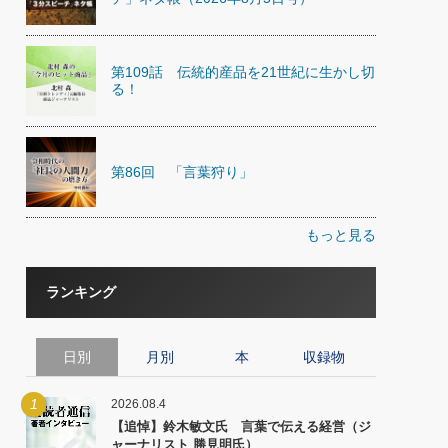
第109話 伝統的産品を21世紀に生かし切
る！
第86回 「言葉狩り」
もっと見る
ランキング
日別
月別
本
収録物
1
2026.08.4
【追悼】鈴木敏文氏 言葉で伝える経営（ジ
ャーナリスト 勝見明氏）