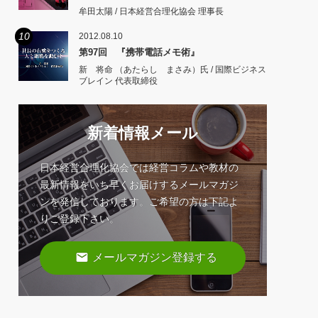
牟田太陽 / 日本経営合理化協会 理事長
10
2012.08.10
第97回 『携帯電話メモ術』
新 将命 （あたらし まさみ）氏 / 国際ビジネス
ブレイン 代表取締役
新着情報メール
日本経営合理化協会では経営コラムや教材の
最新情報をいち早くお届けするメールマガジ
ンを発信しております。ご希望の方は下記よ
りご登録下さい。
email
メールマガジン登録する