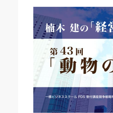
社長の右
酒井英之