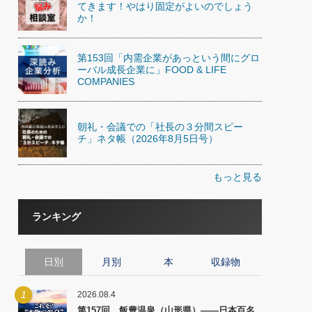
てきます！やはり固定がよいのでしょう
か！
第153回「内需企業があっという間にグロ
ーバル成長企業に」FOOD & LIFE
COMPANIES
朝礼・会議での「社長の３分間スピー
チ」ネタ帳（2026年8月5日号）
もっと見る
ランキング
日別
月別
本
収録物
1
2026.08.4
第157回 飯豊温泉（山形県）――日本百名