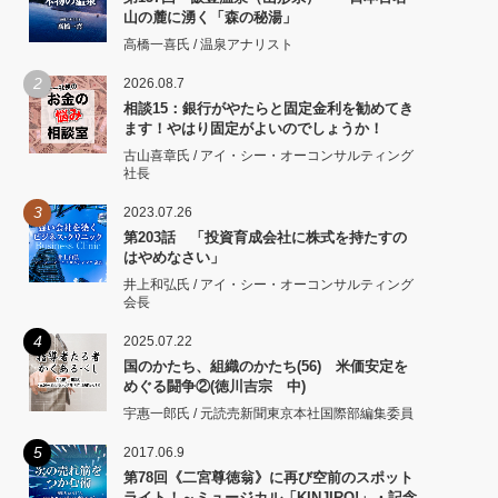
山の麓に湧く「森の秘湯」
高橋一喜氏 / 温泉アナリスト
2
2026.08.7
相談15：銀行がやたらと固定金利を勧めてき
ます！やはり固定がよいのでしょうか！
古山喜章氏 / アイ・シー・オーコンサルティング
社長
3
2023.07.26
第203話 「投資育成会社に株式を持たすの
はやめなさい」
井上和弘氏 / アイ・シー・オーコンサルティング
会長
4
2025.07.22
国のかたち、組織のかたち(56) 米価安定を
めぐる闘争②(徳川吉宗 中)
宇惠一郎氏 / 元読売新聞東京本社国際部編集委員
5
2017.06.9
第78回《二宮尊徳翁》に再び空前のスポット
ライト！～ミュージカル「KINJIRO!」・記念