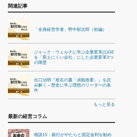
関連記事
「全身経営学者」野中郁次郎（前編）
ジャック・ウェルチに学ぶ企業変革(1)GE
を「変えにくい会社」にした企業変革3つ
の障壁
出口治明『座右の書「貞観政要」』を読
み解く～歴史に学ぶ理想のリーダーの条
件
もっと見る
最新の経営コラム
相談15：銀行がやたらと固定金利を勧め