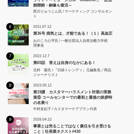
館開館・銅像も復活～
西川りゅうじん氏 / マーケティング コンサルタン
ト
6
2011.07.12
第36号 病気とは、才能である！（１）高血圧
おのころ心平氏 / 一般社団法人自然治癒力学校
理事長
7
2022.12.7
第65話 答えは自身のなかにある！
北村 森氏 / 『日経トレンディ』元編集長／商品
ジャーナリスト
8
2023.05.12
第19講 カスタマーハラスメント対策の実務
策⑥ コールセンターでの最初と最後の挨拶時
の名乗り
中村友妃子 / カスタマーケアプラン代表
9
2026.04.22
事業とは売ることではなく責任を引き受ける
こと｜社長業ネクスト#430