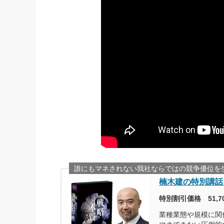
誰にもマネされない我社ならではの競争優位を
楠木建の特別講話
特別割引価格 51,
業種業態や規模に関