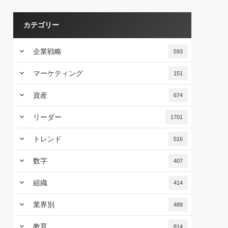
カテゴリー
keyboard_arrow_down
企業戦略
593
keyboard_arrow_down
マーケティング
151
keyboard_arrow_down
資産
674
keyboard_arrow_down
リーダー
1701
keyboard_arrow_down
トレンド
516
keyboard_arrow_down
数字
407
keyboard_arrow_down
組織
414
keyboard_arrow_down
業界別
489
keyboard_arrow_down
教育
814