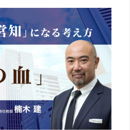
社長のための“全員営業”(30
腕をつくる 人と組織を動かす(200)
銀行交渉はこうしなさい！(12)
高橋一
行動科学マネジメント(5)
の社長のビジョン実現道場(10)