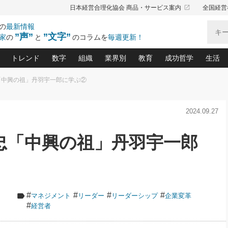
launch
日本経営合理化協会 商品・サービス案内
全国経営
の
最新情報
”声”
”文字”
家
の
と
のコラムを
毎週更新！
トレンド
数字
組織
業界別
教育
成功哲学
生活
「中興の祖」丹羽宇一郎に学ぶ②
る仕組みづくり講座(12)
産を守る一手(171)
ーワンで勝ち残る企業風土づくり(54)
《ニューヨーク発》ビジネスリーダーの先読み: 最新トレンド
オーナー社長の「お金の悩み相談室」(15)
「賃金の誤解」(135)
なぜ、トヨタ式で会社が伸びるのか？(
“出来る”管理職の条件(62)
中国哲学に学ぶ 不
おの
と戦略拠点(9)
(50)
2024.09.27
ーバル経営者は知ってい
(39)
スリーダー×次の一手「牟田太陽の社長業ネクスト」
おカネが残る決算書にするために、やっておきたいこと(
中小企業の新たな法律リスク(178)
売れる住宅を創る 100の視点(100)
あなただからお願いしたいと
令和時代の「社長の
”(9)
「社長の繁盛トレンド通信」(90)
デジ
向(204)
会社を守り抜くための緊急対策(100)
職場の生産性を下げるハラスメントの予防策(1
大久保一彦の“流行る”お店の仕組みづく
クレーム対応 実践マニュアル
先人の名句名言の教
忠「中興の祖」丹羽宇一郎
トル・F・グジバチの『経営戦略の新常識』(12)
北村森の「今月のヒット商品」(109)
リーダ
2026.08.5
2
る経営」の極意
、決めておきたい、知っておきたい、やってお
強い決算書の会社はココが違う！(36)
賃金決定の定石(68)
柿内幸夫─社長のための現場改善(174
クレーム対応の新知識と新常
渡部昇一の「日本の
い
第109話 伝統的産品を21世紀
第
ジオジャパンの成功要因と
る者かくあるべし(635)
次の売れ筋をつかむ術(102)
ワイ
」
に生かし切る！
損益分岐点を下げる、Ｐ／Ｌ不況時代の新戦略(12)
顧客・社員・社会から支持される「ウェルビ
デキル社員に育てる！ 社員
経営に活かす“十八史
の資産管理講座(95)
会議での「社長の３分間スピーチ」ネタ帳(159)
社長のメシの種 4.0(206)
門」(23)
必読
2026.08.5
新・会計経営と実学(37)
東川鷹年の「中小企業の人育
略(77)
53)
「経営知になる考え方」(57)
眼と耳
朝礼・会議での「社長の３分間
#
#
#
#
マネジメント
リーダー
リーダーシップ
企業変革
決算書の“見える化”術(12)
業績アップにつながる！ワン
スピーチ」ネタ帳（2026年8月5
ブランド戦略(39)
#
経営者
日号）
なたにお願いしたいと思われる「一流の仕事術」(28)
社長の
賢い社長の「経理財務の見どころ・勘どころ・ツッコ
欧米資産家に学ぶ二世教育(1
ぐせ経営哲学(100)
ろ」(149)
米国