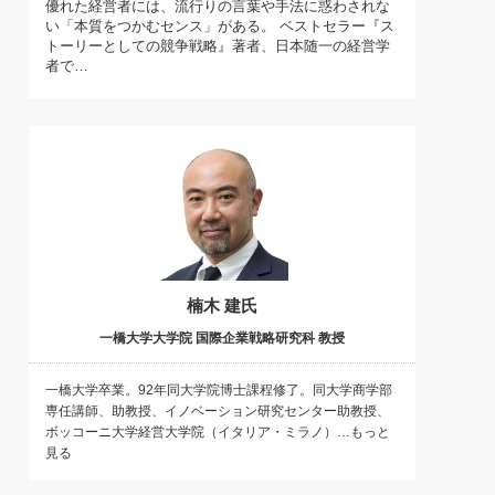
優れた経営者には、流行りの言葉や手法に惑わされな
)
い「本質をつかむセンス」がある。 ベストセラー『ス
喜の『これぞ！"本物の温泉"』(157)
トーリーとしての競争戦略』著者、日本随一の経営学
者で…
楠木 建氏
一橋大学大学院 国際企業戦略研究科 教授
一橋大学卒業。92年同大学院博士課程修了。同大学商学部
専任講師、助教授、イノベーション研究センター助教授、
ボッコーニ大学経営大学院（イタリア・ミラノ）…もっと
見る