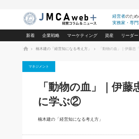
経営者
のため
実務家・専門
新着
企業戦略
マーケティング
資産
リーダー
ホーム
楠木建の「経営知になる考え方」
「動物の血」｜伊藤忠
中小企業の「１位づくり」戦略(96)
ネット戦略成功の秘訣 圧倒的に儲か
あなたの会社と資
オンリ
マネジメント
利益を最大化する「業務改善」横田尚哉氏(5)
ビジネスを一瞬で制する！一流グロ
どうなる金融業界
ビジネ
る“社長の戦略印象リスクマネジメント
(446)
強い会社を築く ビジネス・クリニック(240)
中国経済の最新動
「動物の血」｜伊藤
ロングセラーの玉手箱(9)
ピョー
2026.08.7
2026.08.7
日本レーザー「人を大切にしながら利益を上げ
事業承継の前に
相談15：銀行がやたらと固定金
第153回「内需企業があっと
(3)
大復活＆快進撃！ユニバーサルスタ
きたいコト(12)
指導者た
に学ぶ②
利を勧めてきます！やはり固定
う間にグローバル成長企業に
は(5)
がよいのでしょうか！
FOOD & LIFE COMPANIES
武器としてのM&A入門(3)
会社と社長のため
朝礼・
最高の自分を表現する 成功イメージ戦
社長のための“儲かる通販”戦略視点(151)
深読み企業分析(1
楠木建の
楠木建の「経営知になる考え方」
酒井光雄 成功事例に学ぶ繁栄企業の
継続経営 百話百行(85)
次もあ
野田久美子 香港ビジネス成功法(10)
社長の口