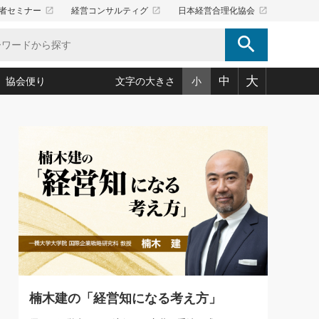
launch
launch
launch
者セミナー
経営コンサルティグ
日本経営合理化協会
search
大
中
協会便り
文字の大きさ
小
5)
況は会社守成の好機(38)
ころ心平の ──社長のための「か・ら・だマネジメント」
「愛読者通信」著者インタビュー(44)
34)
思われる 気配りの達人(127)
人間力の磨き方」(86)
ビジネス見聞録 経営ニュース(100)
タルＡＶを味方に！新・仕事術(180)
0)
り(210)
(92)
え 東洋思想に学ぶ経営学(132)
作間信司の経営無形庵(けいえいむぎょうあん)(166)
ー脳の鍛え方(32)
もっとみる
026.08.5
)
識(57)
指導者たち」(32)
経営セミナー情報局(1)
86回 「言葉狩り」
ンを楽しむ基礎レッスン(12)
ーイング経営入
教育の決め手(203)
略”(30)
繁栄への着眼点 牟田太陽(76)
！社長が読むべき今月の4冊(88)
て」(38)
講話を聞いて学ぼう 実学・耳学・磨く「ミミガク」のすすめ
で楽しむ読書術(162)
(7)
ランク上の手紙・メール術(100)
「氣」(30)
楠木建の「経営知になる考え方」
ミどこ
00)
スポーツ・ビジネスに学ぶ心理学(98)