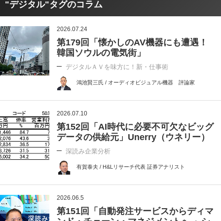
"デジタル"タグのコラム
2026.07.24
第179回「懐かしのAV機器にも遭遇！
韓国ソウルの電気街」
デジタルＡＶを味方に！新・仕事術
鴻池賢三氏 / オーディオビジュアル機器 評論家
2026.07.10
第152回「AI時代に必要不可欠なビッグ
データの供給元」Unerry（ウネリー）
深読み企業分析
有賀泰夫 / H&Lリサーチ代表 証券アナリスト
2026.06.5
第151回「自動発注サービスからディマ