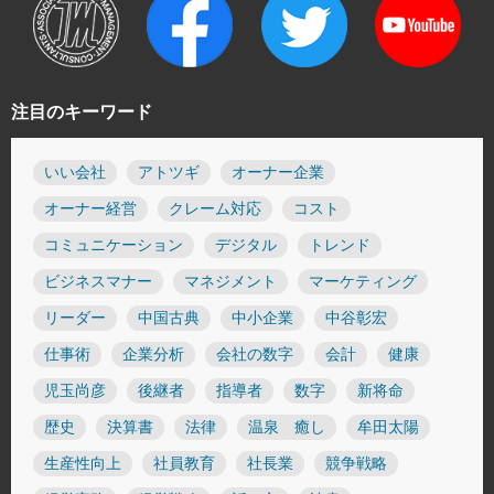
注目のキーワード
いい会社
アトツギ
オーナー企業
オーナー経営
クレーム対応
コスト
コミュニケーション
デジタル
トレンド
ビジネスマナー
マネジメント
マーケティング
リーダー
中国古典
中小企業
中谷彰宏
仕事術
企業分析
会社の数字
会計
健康
児玉尚彦
後継者
指導者
数字
新将命
歴史
決算書
法律
温泉 癒し
牟田太陽
生産性向上
社員教育
社長業
競争戦略