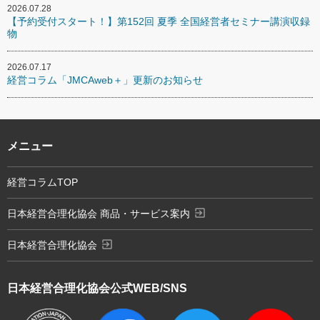
2026.07.28
【予約受付スタート！】第152回 夏季 全国経営者セミナー講演収録
物
2026.07.17
経営コラム「JMCAweb＋」更新のお知らせ
メニュー
経営コラムTOP
exit_to_app
日本経営合理化協会 商品・サービス案内
exit_to_app
日本経営合理化協会
日本経営合理化協会
公式WEB/SNS