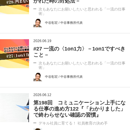
かれた時の対処法－
次もあなたにお願いしたいと思われる「一流の仕事
術」
中谷彰宏 / 中谷事務所代表
2026.06.19
#27 一流の〈1on1力〉－1on1ですべき
こと－
次もあなたにお願いしたいと思われる「一流の仕事
術」
中谷彰宏 / 中谷事務所代表
2026.06.12
第198回 コミュニケーション上手にな
る仕事の進め方122『「わかりました」
で終わらせない確認の習慣』
デキル社員に育てる！ 社員教育の決め手