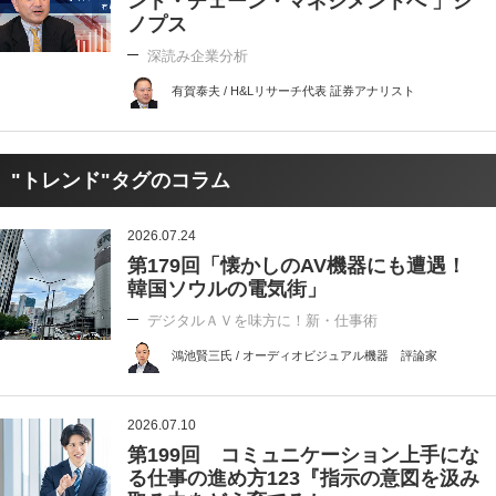
ンド・チェーン・マネジメントへ 」シ
ノプス
深読み企業分析
有賀泰夫 / H&Lリサーチ代表 証券アナリスト
"トレンド"タグのコラム
2026.07.24
第179回「懐かしのAV機器にも遭遇！
韓国ソウルの電気街」
デジタルＡＶを味方に！新・仕事術
鴻池賢三氏 / オーディオビジュアル機器 評論家
2026.07.10
第199回 コミュニケーション上手にな
る仕事の進め方123『指示の意図を汲み