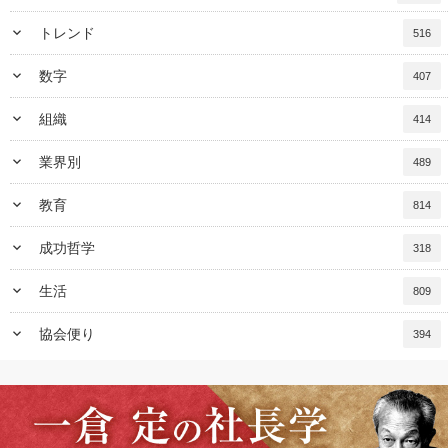
keyboard_arrow_down
トレンド
516
keyboard_arrow_down
数字
407
keyboard_arrow_down
組織
414
keyboard_arrow_down
業界別
489
keyboard_arrow_down
教育
814
keyboard_arrow_down
成功哲学
318
keyboard_arrow_down
生活
809
keyboard_arrow_down
協会便り
394