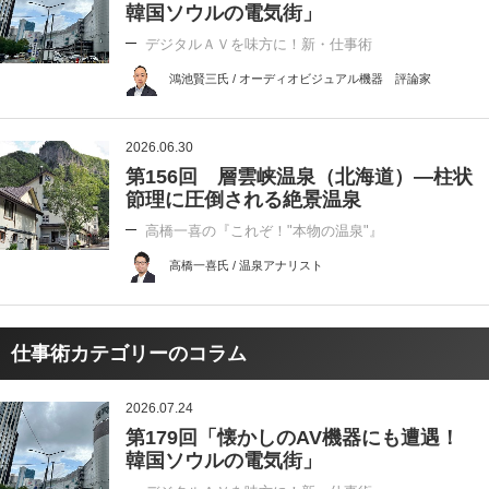
韓国ソウルの電気街」
デジタルＡＶを味方に！新・仕事術
鴻池賢三氏 / オーディオビジュアル機器 評論家
2026.06.30
第156回 層雲峡温泉（北海道）―柱状
節理に圧倒される絶景温泉
高橋一喜の『これぞ！"本物の温泉"』
高橋一喜氏 / 温泉アナリスト
仕事術カテゴリーのコラム
2026.07.24
第179回「懐かしのAV機器にも遭遇！
韓国ソウルの電気街」