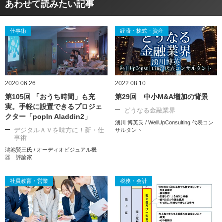
あわせて読みたい記事
仕事術
経済・株式・資産
2020.06.26
2022.08.10
第105回 「おうち時間」も充
第29回 中小M&A増加の背景
実。手軽に設置できるプロジェ
どうなる金融業界
クター「popIn Aladdin2」
湧川 博英氏 / WellUpConsulting 代表コン
デジタルＡＶを味方に！新・仕
サルタント
事術
鴻池賢三氏 / オーディオビジュアル機
器 評論家
社員教育・営業
税務・会計