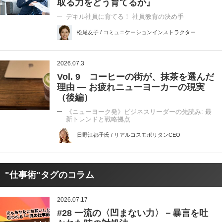
取る力をどう育てるか』
デキル社員に育てる！ 社員教育の決め手
松尾友子 / コミュニケーションインストラクター
2026.07.3
Vol. 9 コーヒーの街が、抹茶を選んだ
理由 ― お疲れニューヨーカーの現実
（後編）
《ニューヨーク発》ビジネスリーダーの先読み: 最
新トレンドと戦略拠点
日野江都子氏 / リアルコスモポリタンCEO
"仕事術"タグのコラム
2026.07.17
#28 一流の〈凹まない力〉－暴言を吐