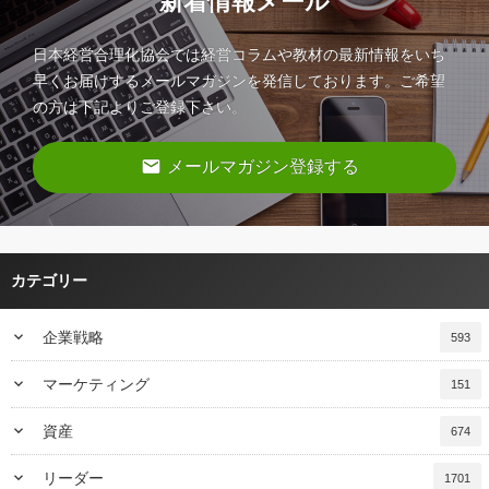
新着情報メール
日本経営合理化協会では経営コラムや教材の最新情報をいち
早くお届けするメールマガジンを発信しております。ご希望
の方は下記よりご登録下さい。
email
メールマガジン登録する
カテゴリー
keyboard_arrow_down
企業戦略
593
keyboard_arrow_down
マーケティング
151
keyboard_arrow_down
資産
674
keyboard_arrow_down
リーダー
1701