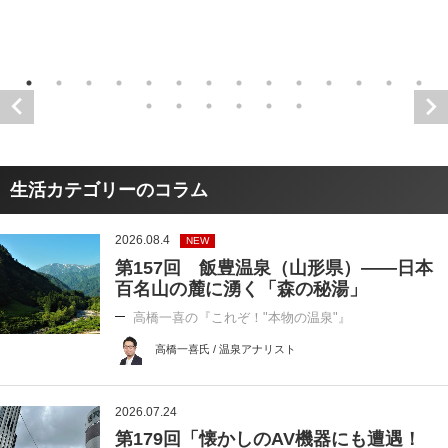
生活カテゴリーのコラム
2026.08.4
NEW
第157回 飯豊温泉（山形県）――日本
百名山の麓に湧く「森の秘湯」
高橋一喜の『これぞ！"本物の温泉"』
高橋一喜氏 / 温泉アナリスト
2026.07.24
第179回「懐かしのAV機器にも遭遇！