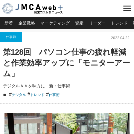
menu
新着
企業戦略
マーケティング
資産
リーダー
トレンド
仕事術
2022.04.22
第128回 パソコン仕事の疲れ軽減
と作業効率アップに「モニターアー
ム」
デジタルＡＶを味方に！新・仕事術
#
#
#
デジタル
トレンド
仕事術