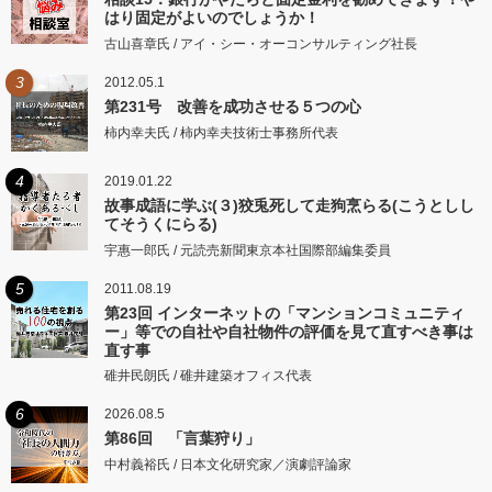
はり固定がよいのでしょうか！
古山喜章氏 / アイ・シー・オーコンサルティング社長
3
2012.05.1
第231号 改善を成功させる５つの心
柿内幸夫氏 / 柿内幸夫技術士事務所代表
4
2019.01.22
故事成語に学ぶ(３)狡兎死して走狗烹らる(こうとしし
てそうくにらる)
宇惠一郎氏 / 元読売新聞東京本社国際部編集委員
5
2011.08.19
第23回 インターネットの「マンションコミュニティ
ー」等での自社や自社物件の評価を見て直すべき事は
直す事
碓井民朗氏 / 碓井建築オフィス代表
6
2026.08.5
第86回 「言葉狩り」
中村義裕氏 / 日本文化研究家／演劇評論家