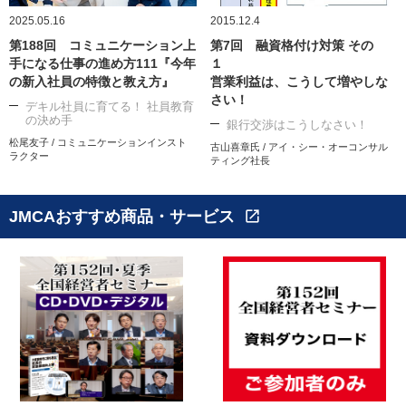
2025.05.16
2015.12.4
第188回 コミュニケーション上
第7回 融資格付け対策 その
手になる仕事の進め方111『今年
１
の新入社員の特徴と教え方』
営業利益は、こうして増やしな
さい！
デキル社員に育てる！ 社員教育
の決め手
銀行交渉はこうしなさい！
松尾友子 / コミュニケーションインスト
古山喜章氏 / アイ・シー・オーコンサル
ラクター
ティング社長
JMCAおすすめ商品・サービス
open_in_new