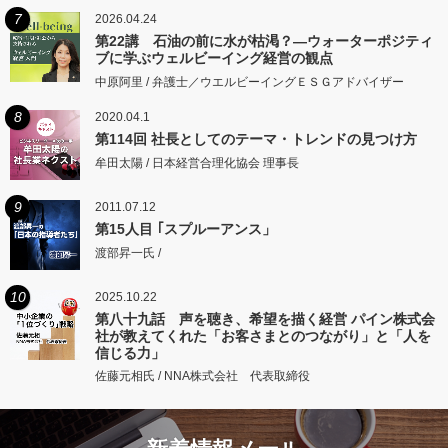
7
2026.04.24
第22講 石油の前に水が枯渇？―ウォーターポジティ
ブに学ぶウェルビーイング経営の観点
中原阿里 / 弁護士／ウエルビーイングＥＳＧアドバイザー
8
2020.04.1
第114回 社長としてのテーマ・トレンドの見つけ方
牟田太陽 / 日本経営合理化協会 理事長
9
2011.07.12
第15人目 ｢スプルーアンス」
渡部昇一氏 /
10
2025.10.22
第八十九話 声を聴き、希望を描く経営 パイン株式会
社が教えてくれた「お客さまとのつながり」と「人を
信じる力」
佐藤元相氏 / NNA株式会社 代表取締役