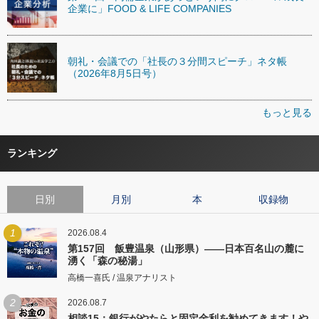
企業に」FOOD & LIFE COMPANIES
朝礼・会議での「社長の３分間スピーチ」ネタ帳
（2026年8月5日号）
もっと見る
ランキング
日別
月別
本
収録物
1
2026.08.4
第157回 飯豊温泉（山形県）――日本百名山の麓に
湧く「森の秘湯」
高橋一喜氏 / 温泉アナリスト
2
2026.08.7
相談15：銀行がやたらと固定金利を勧めてきます！や