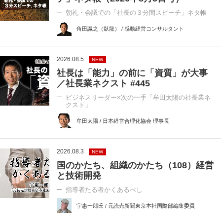
朝礼・会議での「社長の３分間スピーチ」ネタ帳
角田識之（臥龍） / 感動経営コンサルタント
2026.08.5
NEW
社長は「能力」の前に「資質」が大事
／社長業ネクスト #445
ビジネスリーダー×次の一手「牟田太陽の社長業ネ
クスト」
牟田太陽 / 日本経営合理化協会 理事長
2026.08.3
NEW
国のかたち、組織のかたち（108）経営
と技術開発
指導者たる者かくあるべし
宇惠一郎氏 / 元読売新聞東京本社国際部編集委員