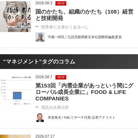
2026.08.3
NEW
国のかたち、組織のかたち（108）経営
と技術開発
指導者たる者かくあるべし
宇惠一郎氏 / 元読売新聞東京本社国際部編集委員
"マネジメント"タグのコラム
2026.08.7
NEW
第153回「内需企業があっという間にグ
ローバル成長企業に」FOOD & LIFE
COMPANIES
深読み企業分析
有賀泰夫 / H&Lリサーチ代表 証券アナリスト
2026.07.17