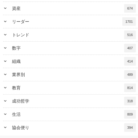
keyboard_arrow_down
資産
674
keyboard_arrow_down
リーダー
1701
keyboard_arrow_down
トレンド
516
keyboard_arrow_down
数字
407
keyboard_arrow_down
組織
414
keyboard_arrow_down
業界別
489
keyboard_arrow_down
教育
814
keyboard_arrow_down
成功哲学
318
keyboard_arrow_down
生活
809
keyboard_arrow_down
協会便り
394