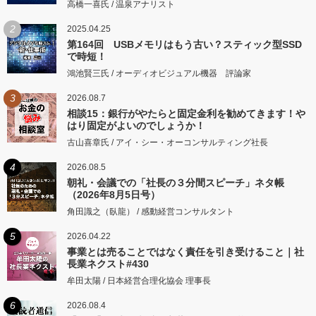
高橋一喜氏 / 温泉アナリスト
2
2025.04.25
第164回 USBメモリはもう古い？スティック型SSD
で時短！
鴻池賢三氏 / オーディオビジュアル機器 評論家
3
2026.08.7
相談15：銀行がやたらと固定金利を勧めてきます！や
はり固定がよいのでしょうか！
古山喜章氏 / アイ・シー・オーコンサルティング社長
4
2026.08.5
朝礼・会議での「社長の３分間スピーチ」ネタ帳
（2026年8月5日号）
角田識之（臥龍） / 感動経営コンサルタント
5
2026.04.22
事業とは売ることではなく責任を引き受けること｜社
長業ネクスト#430
牟田太陽 / 日本経営合理化協会 理事長
6
2026.08.4