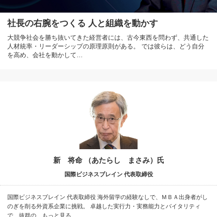
社長の右腕をつくる 人と組織を動かす
大競争社会を勝ち抜いてきた経営者には、古今東西を問わず、共通した
人材統率・リーダーシップの原理原則がある。 では彼らは、どう自分
を高め、会社を動かして…
新 将命 （あたらし まさみ）氏
国際ビジネスブレイン 代表取締役
国際ビジネスブレイン 代表取締役 海外留学の経験なしで、ＭＢＡ出身者がし
のぎを削る外資系企業に挑戦。 卓越した実行力・実務能力とバイタリティ
で、抜群の…もっと見る