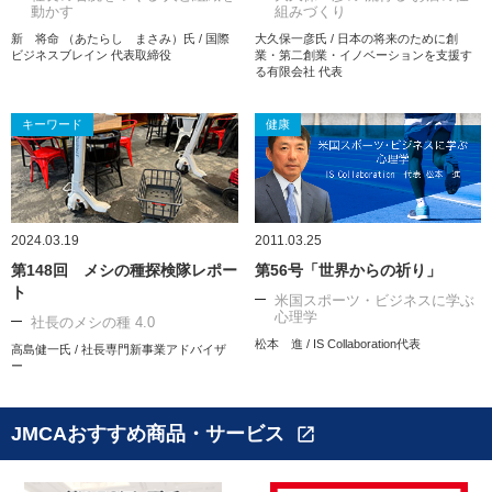
動かす
組みづくり
新 将命 （あたらし まさみ）氏 / 国際
大久保一彦氏 / 日本の将来のために創
ビジネスブレイン 代表取締役
業・第二創業・イノベーションを支援す
る有限会社 代表
キーワード
健康
2024.03.19
2011.03.25
第148回 メシの種探検隊レポー
第56号「世界からの祈り」
ト
米国スポーツ・ビジネスに学ぶ
心理学
社長のメシの種 4.0
松本 進 / IS Collaboration代表
高島健一氏 / 社長専門新事業アドバイザ
ー
JMCAおすすめ商品・サービス
open_in_new