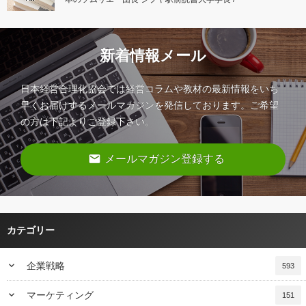
新着情報メール
日本経営合理化協会では経営コラムや教材の最新情報をいち
早くお届けするメールマガジンを発信しております。ご希望
の方は下記よりご登録下さい。
email
メールマガジン登録する
カテゴリー
keyboard_arrow_down
企業戦略
593
keyboard_arrow_down
マーケティング
151