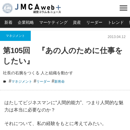
menu
新着
企業戦略
マーケティング
資産
リーダー
トレンド
マネジメント
2013.04.12
第105回 『あの人のために仕事を
したい』
社長の右腕をつくる 人と組織を動かす
#
#
#
マネジメント
リーダー
新将命
はたしてビジネスマンに“人間的能力”、つまり人間的な魅
力は本当に必要なのか？
それについて、私の経験をもとに考えてみたい。