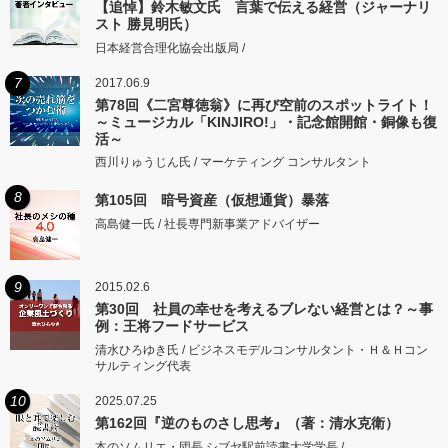
【追悼】鈴木敏文氏 言葉で伝える経営（ジャーナリ
スト 勝見明氏）
日本経営合理化協会出版局 /
7
2017.06.9
第78回《二宮尊徳翁》に再び空前のスポットライト！
～ミュージカル「KINJIRO!」・記念館開館・銅像も復
活～
西川りゅうじん氏 / マーケティング コンサルタント
8
第105回 暗号資産（仮想通貨）暴落
高島健一氏 / 社長専門新事業アドバイザー
9
2015.02.6
第30回 社員の幸せを考えるブレない経営とは？～事
例：王将フードサービス
清水ひろゆき氏 / ビジネスモデルコンサルタント・Ｈ＆Ｈコン
サルティング代表
10
2025.07.25
第162回『逆のものさし思考』（著：清水克衛）
本のソムリエ・団長 シブヤ駅前読書大学学長 /