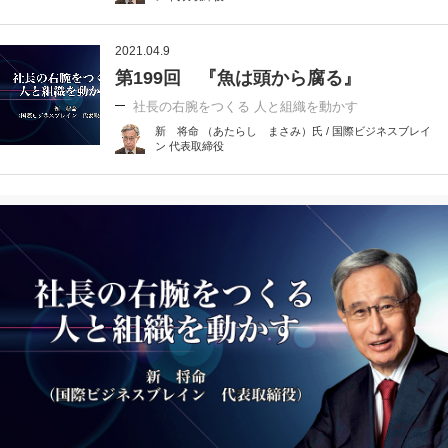
2021.04.9
第199回 『魚は頭から腐る』
社長の右腕をつくる 人と組織を動かす
新 将命 （あたらし まさみ）氏 / 国際ビジネスブレイ
ン 代表取締役