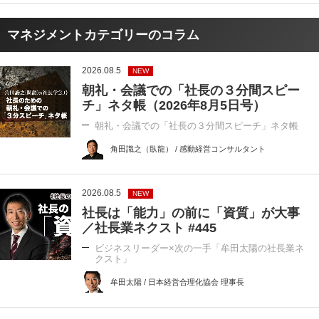
マネジメントカテゴリーのコラム
2026.08.5
NEW
朝礼・会議での「社長の３分間スピー
チ」ネタ帳（2026年8月5日号）
朝礼・会議での「社長の３分間スピーチ」ネタ帳
角田識之（臥龍） / 感動経営コンサルタント
2026.08.5
NEW
社長は「能力」の前に「資質」が大事
／社長業ネクスト #445
ビジネスリーダー×次の一手「牟田太陽の社長業ネ
クスト」
牟田太陽 / 日本経営合理化協会 理事長