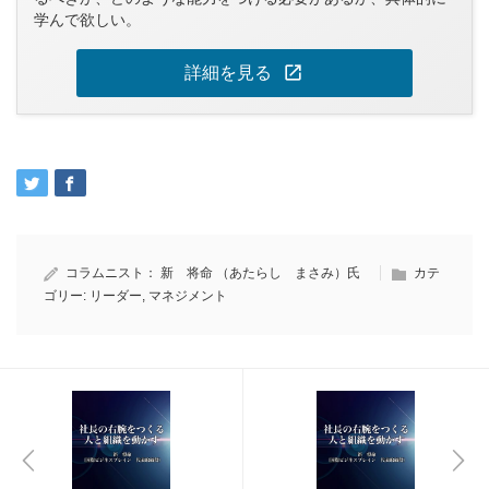
学んで欲しい。
open_in_new
詳細を見る
コラムニスト：
新 将命 （あたらし まさみ）氏
カテ
ゴリー:
リーダー
,
マネジメント