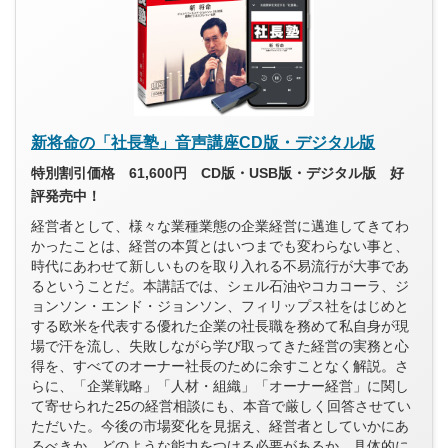
新将命の「社長塾」音声講座CD版・デジタル版
特別割引価格 61,600円 CD版・USB版・デジタル版 好
評発売中！
経営者として、様々な業種業態の企業経営に邁進してきてわ
かったことは、経営の本質とはいつまでも変わらない事と、
時代にあわせて新しいものを取り入れる不易流行が大事であ
るということだ。本講話では、シェル石油やコカコーラ、ジ
ョンソン・エンド・ジョンソン、フィリップス社をはじめと
する欧米を代表する優れた企業の社長職を務めて私自身が現
場で汗を流し、失敗しながら学び取ってきた経営の実務と心
得を、すべてのオーナー社長のために余すことなく解説。さ
らに、「企業戦略」「人材・組織」「オーナー経営」に関し
て寄せられた25の経営相談にも、本音で厳しく回答させてい
ただいた。今後の市場変化を見据え、経営者としていかにあ
るべきか、どのような能力をつける必要があるか、具体的に