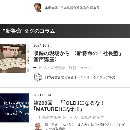
牟田太陽 / 日本経営合理化協会 理事長
"新将命"タグのコラム
2024.10.1
収録の現場から 〈新将命の「社長塾」
音声講座〉
ビジネス見聞録 経営ニュース
日本経営合理化協会オーディオ・ヴィジュアル局
2021.05.14
第200回 『｢OLD｣になるな！
｢MATURE｣になれ!!』
社長の右腕をつくる 人と組織を動かす
新 将命 （あたらし まさみ）氏 / 国際ビジネスブレイ
ン 代表取締役