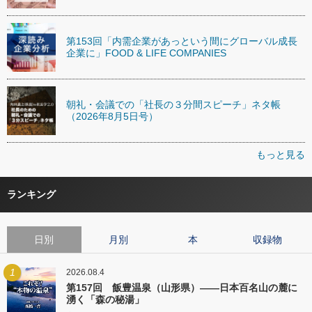
第153回「内需企業があっという間にグローバル成長
企業に」FOOD & LIFE COMPANIES
朝礼・会議での「社長の３分間スピーチ」ネタ帳
（2026年8月5日号）
もっと見る
ランキング
日別
月別
本
収録物
1
2026.08.4
第157回 飯豊温泉（山形県）――日本百名山の麓に
湧く「森の秘湯」