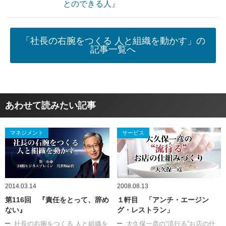
とのできる人』
「社長の右腕をつくる 人と組織を動かす」の
記事一覧へ
あわせて読みたい記事
マネジメント
サービス
2014.03.14
2008.08.13
第116回 『責任をとって、辞め
１軒目 「アンチ・エージン
ない』
グ・レストラン」
社長の右腕をつくる 人と組織を
大久保一彦の“流行る”お店の仕