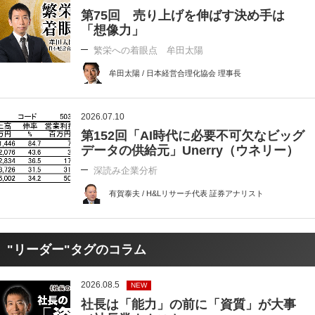
第75回 売り上げを伸ばす決め手は
「想像力」
繁栄への着眼点 牟田太陽
牟田太陽 / 日本経営合理化協会 理事長
2026.07.10
第152回「AI時代に必要不可欠なビッグ
データの供給元」Unerry（ウネリー）
深読み企業分析
有賀泰夫 / H&Lリサーチ代表 証券アナリスト
"リーダー"タグのコラム
2026.08.5
NEW
社長は「能力」の前に「資質」が大事