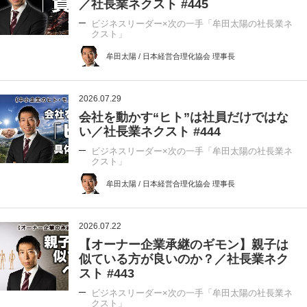
／社長業ネクスト #445
ビジネスリーダー×次の一手「牟田太陽の社長業ネ
クスト」
牟田太陽 / 日本経営合理化協会 理事長
2026.07.29
会社を動かす“ヒト”は社員だけではな
い／社長業ネクスト #444
ビジネスリーダー×次の一手「牟田太陽の社長業ネ
クスト」
牟田太陽 / 日本経営合理化協会 理事長
2026.07.22
【オーナー企業承継のギモン】親子は
似ている方が良いのか？／社長業ネク
スト #443
ビジネスリーダー×次の一手「牟田太陽の社長業ネ
クスト」