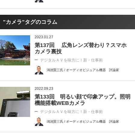
"カメラ"タグのコラム
2023.01.27
第137回 広角レンズ替わり？スマホ
カメラ裏技
デジタルＡＶを味方に！新・仕事術
鴻池賢三氏 / オーディオビジュアル機器 評論家
2022.09.23
第133回 明るい顔で印象アップ。照明
機能搭載WEBカメラ
デジタルＡＶを味方に！新・仕事術
鴻池賢三氏 / オーディオビジュアル機器 評論家