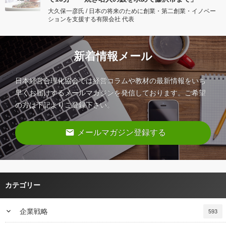
大久保一彦氏 / 日本の将来のために創業・第二創業・イノベー
ションを支援する有限会社 代表
新着情報メール
日本経営合理化協会では経営コラムや教材の最新情報をいち
早くお届けするメールマガジンを発信しております。ご希望
の方は下記よりご登録下さい。
email
メールマガジン登録する
カテゴリー
keyboard_arrow_down
企業戦略
593