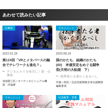
あわせて読みたい記事
仕事術
マネジメント
2022.01.28
2025.08.19
第124回「VRとメタバースの融
国のかたち、組織のかたち
合でテレワークも進化？」
(60) 米価安定をめぐる闘争
⑥(天明の大飢饉 下）
デジタルＡＶを味方に！新・仕
事術
指導者たる者かくあるべし
鴻池賢三氏 / オーディオビジュアル機
宇惠一郎氏 / 元読売新聞東京本社国際部
器 評論家
編集委員
マネジメント
社員教育・営業