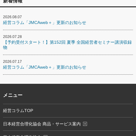
新着情報
2026.08.07
経営コラム「JMCAweb＋」更新のお知らせ
2026.07.28
【予約受付スタート！】第152回 夏季 全国経営者セミナー講演収録
物
2026.07.17
経営コラム「JMCAweb＋」更新のお知らせ
メニュー
経営コラムTOP
exit_to_app
日本経営合理化協会 商品・サービス案内