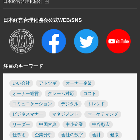
exit_to_app
日本経営合理化協会
日本経営合理化協会
公式WEB/SNS
注目のキーワード
いい会社
アトツギ
オーナー企業
オーナー経営
クレーム対応
コスト
コミュニケーション
デジタル
トレンド
ビジネスマナー
マネジメント
マーケティング
リーダー
中国古典
中小企業
中谷彰宏
仕事術
企業分析
会社の数字
会計
健康