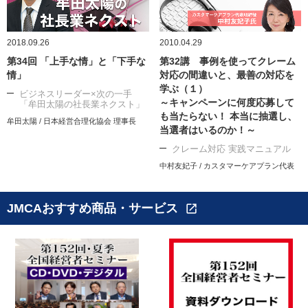
2018.09.26
2010.04.29
第34回 「上手な情」と「下手な
第32講 事例を使ってクレーム
情」
対応の間違いと、最善の対応を
学ぶ（１）
ビジネスリーダー×次の一手
～キャンペーンに何度応募して
「牟田太陽の社長業ネクスト」
も当たらない！ 本当に抽選し、
牟田太陽 / 日本経営合理化協会 理事長
当選者はいるのか！～
クレーム対応 実践マニュアル
中村友妃子 / カスタマーケアプラン代表
JMCAおすすめ商品・サービス
open_in_new