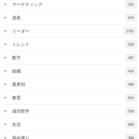
keyboard_arrow_down
マーケティング
151
keyboard_arrow_down
資産
674
keyboard_arrow_down
リーダー
1701
keyboard_arrow_down
トレンド
516
keyboard_arrow_down
数字
407
keyboard_arrow_down
組織
414
keyboard_arrow_down
業界別
489
keyboard_arrow_down
教育
814
keyboard_arrow_down
成功哲学
318
keyboard_arrow_down
生活
809
keyboard_arrow_down
協会便り
394