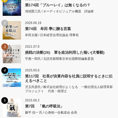
第174回「ブルーレイ」は無くなるの？
鴻池賢三氏 / オーディオビジュアル機器 評論家
2
2026.06.19
第74回 牟田 學に贈る言葉
牟田太陽 / 日本経営合理化協会 理事長
3
2021.07.6
挑戦の決断(26) 軍を政治利用した報い(犬養毅)
宇惠一郎氏 / 元読売新聞東京本社国際部編集委員
4
2025.05.6
第117回 社長が決算内容を社員に説明するときに伝
えるべきこと
児玉尚彦氏 / 株式会社経理がよくなる 一般社団法人経理革新
プロジェクト 代表・税理士
5
2015.06.2
第7回 「氣の呼吸法」
藤平 信一 氏 / 心身統一合氣道会 会長