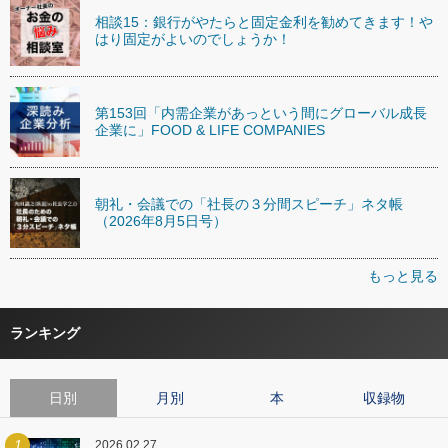
相談15：銀行がやたらと固定金利を勧めてきます！や
はり固定がよいのでしょうか！
第153回「内需企業があっという間にグローバル成長
企業に」FOOD & LIFE COMPANIES
朝礼・会議での「社長の３分間スピーチ」ネタ帳
（2026年8月5日号）
もっと見る
ランキング
日別
月別
本
収録物
1
2026.02.27