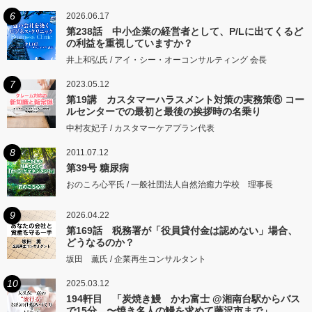
6
2026.06.17
第238話 中小企業の経営者として、P/Lに出てくるど
の利益を重視していますか？
井上和弘氏 / アイ・シー・オーコンサルティング 会長
7
2023.05.12
第19講 カスタマーハラスメント対策の実務策⑥ コー
ルセンターでの最初と最後の挨拶時の名乗り
中村友妃子 / カスタマーケアプラン代表
8
2011.07.12
第39号 糖尿病
おのころ心平氏 / 一般社団法人自然治癒力学校 理事長
9
2026.04.22
第169話 税務署が「役員貸付金は認めない」場合、
どうなるのか？
坂田 薫氏 / 企業再生コンサルタント
10
2025.03.12
194軒目 「炭焼き鰻 かわ富士 @湘南台駅からバス
で15分 〜焼き名人の鰻を求めて藤沢市まで」