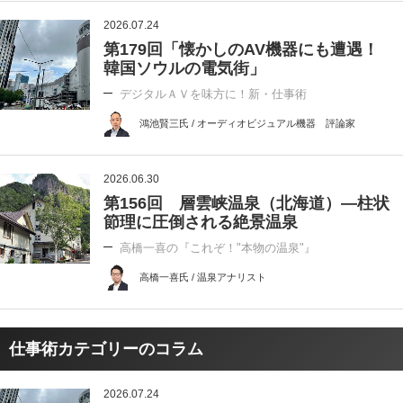
2026.07.24
第179回「懐かしのAV機器にも遭遇！
韓国ソウルの電気街」
デジタルＡＶを味方に！新・仕事術
鴻池賢三氏 / オーディオビジュアル機器 評論家
2026.06.30
第156回 層雲峡温泉（北海道）―柱状
節理に圧倒される絶景温泉
高橋一喜の『これぞ！"本物の温泉"』
高橋一喜氏 / 温泉アナリスト
仕事術カテゴリーのコラム
2026.07.24