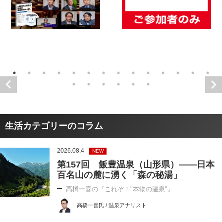
生活カテゴリーのコラム
2026.08.4
NEW
第157回 飯豊温泉（山形県）――日本
百名山の麓に湧く「森の秘湯」
高橋一喜の『これぞ！"本物の温泉"』
高橋一喜氏 / 温泉アナリスト