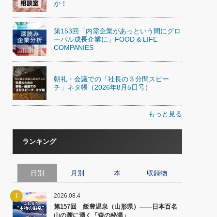
か！
第153回「内需企業があっという間にグロ
ーバル成長企業に」FOOD & LIFE
COMPANIES
朝礼・会議での「社長の３分間スピー
チ」ネタ帳（2026年8月5日号）
もっと見る
ランキング
日別
月別
本
収録物
1
2026.08.4
第157回 飯豊温泉（山形県）――日本百名
山の麓に湧く「森の秘湯」