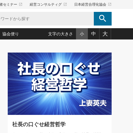
launch
launch
launch
者セミナー
経営コンサルティグ
日本経営合理化協会
search
大
中
協会便り
文字の大きさ
小
5)
況は会社守成の好機(38)
ころ心平の ──社長のための「か・ら・だマネジメント」
「愛読者通信」著者インタビュー(44)
34)
思われる 気配りの達人(127)
人間力の磨き方」(86)
ビジネス見聞録 経営ニュース(100)
タルＡＶを味方に！新・仕事術(180)
0)
り(210)
(92)
え 東洋思想に学ぶ経営学(132)
作間信司の経営無形庵(けいえいむぎょうあん)(166)
ー脳の鍛え方(32)
もっとみる
026.08.5
)
識(57)
指導者たち」(32)
経営セミナー情報局(1)
86回 「言葉狩り」
ンを楽しむ基礎レッスン(12)
ーイング経営入
教育の決め手(203)
略”(30)
繁栄への着眼点 牟田太陽(76)
！社長が読むべき今月の4冊(88)
て」(38)
講話を聞いて学ぼう 実学・耳学・磨く「ミミガク」のすすめ
で楽しむ読書術(162)
(7)
ランク上の手紙・メール術(100)
「氣」(30)
社長の口ぐせ経営哲学
ミどこ
00)
スポーツ・ビジネスに学ぶ心理学(98)