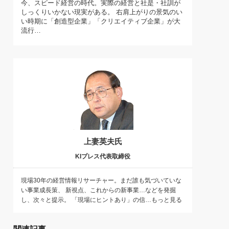
今、スピード経営の時代。実際の経営と社是・社訓が
)
しっくりいかない現実がある。 右肩上がりの景気のい
喜の『これぞ！"本物の温泉"』(157)
い時期に「創造型企業」「クリエイティブ企業」が大
流行…
上妻英夫氏
KIプレス代表取締役
現場30年の経営情報リサーチャー。まだ誰も気づいていな
い事業成長策、 新視点、これからの新事業…などを発掘
し、次々と提示。 「現場にヒントあり」の信…もっと見る