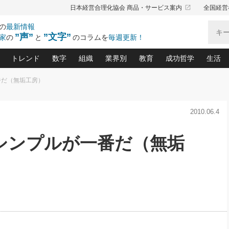
launch
日本経営合理化協会 商品・サービス案内
全国経営
の
最新情報
”声”
”文字”
家
の
と
のコラムを
毎週更新！
トレンド
数字
組織
業界別
教育
成功哲学
生活
番だ（無垢工房）
る仕組みづくり講座(12)
産を守る一手(171)
ーワンで勝ち残る企業風土づくり(54)
《ニューヨーク発》ビジネスリーダーの先読み: 最新トレンド
オーナー社長の「お金の悩み相談室」(15)
「賃金の誤解」(135)
なぜ、トヨタ式で会社が伸びるのか？(
“出来る”管理職の条件(62)
中国哲学に学ぶ 不
おの
と戦略拠点(9)
(50)
2010.06.4
ーバル経営者は知ってい
(39)
スリーダー×次の一手「牟田太陽の社長業ネクスト」
おカネが残る決算書にするために、やっておきたいこと(
中小企業の新たな法律リスク(178)
売れる住宅を創る 100の視点(100)
あなただからお願いしたいと
令和時代の「社長の
”(9)
「社長の繁盛トレンド通信」(90)
デジ
向(204)
会社を守り抜くための緊急対策(100)
職場の生産性を下げるハラスメントの予防策(1
大久保一彦の“流行る”お店の仕組みづく
クレーム対応 実践マニュアル
先人の名句名言の教
シンプルが一番だ（無垢
トル・F・グジバチの『経営戦略の新常識』(12)
北村森の「今月のヒット商品」(109)
リーダ
2026.08.5
2
る経営」の極意
、決めておきたい、知っておきたい、やってお
強い決算書の会社はココが違う！(36)
賃金決定の定石(68)
柿内幸夫─社長のための現場改善(174
クレーム対応の新知識と新常
渡部昇一の「日本の
い
第109話 伝統的産品を21世紀
第
ジオジャパンの成功要因と
る者かくあるべし(635)
次の売れ筋をつかむ術(102)
ワイ
」
に生かし切る！
損益分岐点を下げる、Ｐ／Ｌ不況時代の新戦略(12)
顧客・社員・社会から支持される「ウェルビ
デキル社員に育てる！ 社員
経営に活かす“十八史
の資産管理講座(95)
会議での「社長の３分間スピーチ」ネタ帳(159)
社長のメシの種 4.0(206)
門」(23)
必読
2026.08.5
新・会計経営と実学(37)
東川鷹年の「中小企業の人育
略(77)
53)
「経営知になる考え方」(57)
眼と耳
朝礼・会議での「社長の３分間
決算書の“見える化”術(12)
業績アップにつながる！ワン
スピーチ」ネタ帳（2026年8月5
ブランド戦略(39)
日号）
なたにお願いしたいと思われる「一流の仕事術」(28)
社長の
賢い社長の「経理財務の見どころ・勘どころ・ツッコ
欧米資産家に学ぶ二世教育(1
ぐせ経営哲学(100)
ろ」(149)
米国