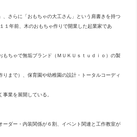
社長のための“全員営業”(30
腕をつくる 人と組織を動かす(200)
銀行交渉はこうしなさい！(12)
高橋一
行動科学マネジメント(5)
」、さらに「おもちゃの大工さん」という肩書きを持つ
の社長のビジョン実現道場(10)
１１年前、木のおもちゃ作りで開業した起業家であ
おもちゃで無垢ブランド（ＭＵＫＵｓｔｕｄｉｏ）の製
作りまで）、保育園や幼稚園の設計・トータルコーディ
く事業を展開している。
オーダー・内装関係が６割、イベント関連と工作教室が