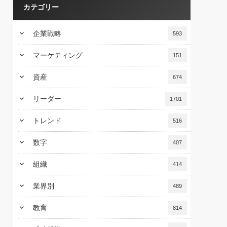
カテゴリー
keyboard_arrow_down
企業戦略
593
keyboard_arrow_down
マーケティング
151
keyboard_arrow_down
資産
674
keyboard_arrow_down
リーダー
1701
keyboard_arrow_down
トレンド
516
keyboard_arrow_down
数字
407
keyboard_arrow_down
組織
414
keyboard_arrow_down
業界別
489
keyboard_arrow_down
教育
814