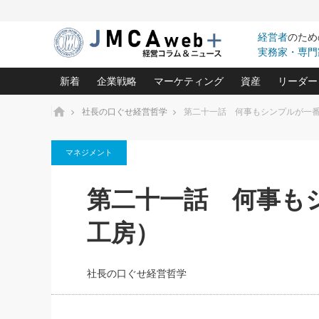
経営者
のため
実務家・専門
新着
企業戦略
マーケティング
資産
リーダー
ホーム
社長の口ぐせ経営哲学
第二十一話 何事もシンプルが一
中小企業の「１位づくり」戦略(96)
ネット戦略成功の秘訣 圧倒的に儲か
あなたの会社と資
オンリ
マネジメント
利益を最大化する「業務改善」横田尚哉氏(5)
ビジネスを一瞬で制する！一流グロ
どうなる金融業界
ビジネ
る“社長の戦略印象リスクマネジメント
(446)
強い会社を築く ビジネス・クリニック(240)
中国経済の最新動
第二十一話 何事も
ロングセラーの玉手箱(9)
ピョー
2026.08.7
2026.08.7
日本レーザー「人を大切にしながら利益を上げ
事業承継の前に
相談15：銀行がやたらと固定金
第153回「内需企業があっと
(3)
大復活＆快進撃！ユニバーサルスタ
きたいコト(12)
指導者た
工房）
利を勧めてきます！やはり固定
う間にグローバル成長企業に
は(5)
がよいのでしょうか！
FOOD & LIFE COMPANIES
武器としてのM&A入門(3)
会社と社長のため
朝礼・
最高の自分を表現する 成功イメージ戦
社長のための“儲かる通販”戦略視点(151)
深読み企業分析(1
楠木建の
社長の口ぐせ経営哲学
酒井光雄 成功事例に学ぶ繁栄企業の
継続経営 百話百行(85)
次もあ
野田久美子 香港ビジネス成功法(10)
社長の口