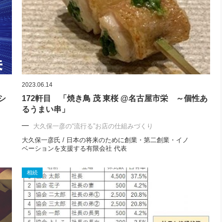
2023.06.14
シ
172軒目 「焼き鳥 茂 東桜 @名古屋市栄 ～個性あ
るうまい串」
大久保一彦の“流行る”お店の仕組みづくり
大久保一彦氏 / 日本の将来のために創業・第二創業・イノ
ベーションを支援する有限会社 代表
相続