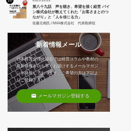
10
2025.10.22
第八十九話 声を聴き、希望を描く経営 パイ
ン株式会社が教えてくれた「お客さまとのつ
ながり」と「人を信じる力」
佐藤元相氏 / NNA株式会社 代表取締役
新着情報メール
日本経営合理化協会では経営コラムや教材の
最新情報をいち早くお届けするメールマガジ
ンを発信しております。ご希望の方は下記よ
りご登録下さい。
email
メールマガジン登録する