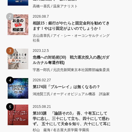
高橋一喜氏 / 温泉アナリスト
2
2026.08.7
相談15：銀行がやたらと固定金利を勧めてき
ます！やはり固定がよいのでしょうか！
古山喜章氏 / アイ・シー・オーコンサルティング
社長
3
2023.12.5
危機への対処術(30) 戦力逐次投入の愚(ガダ
ルカナル奪還作戦)
宇惠一郎氏 / 元読売新聞東京本社国際部編集委員
4
2026.02.27
第174回「ブルーレイ」は無くなるの？
鴻池賢三氏 / オーディオビジュアル機器 評論家
5
2015.08.21
第103講 「論語その3」 吾、十有五にして
学に志し、三十にして立ち、四十にして惑わ
ず。 五十にして天命を知り、六十にして耳に
従い、 七十にして心の欲するところに従いて
杉山 厳海 / 名古屋大原学園 学園長