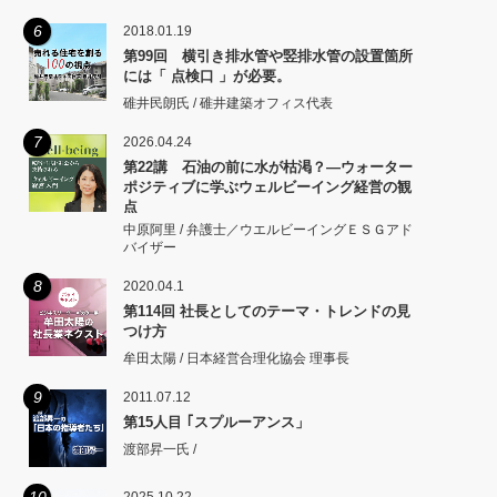
矩をこえず。
6
2018.01.19
第99回 横引き排水管や竪排水管の設置箇所
には「 点検口 」が必要。
碓井民朗氏 / 碓井建築オフィス代表
7
2026.04.24
第22講 石油の前に水が枯渇？―ウォーター
ポジティブに学ぶウェルビーイング経営の観
点
中原阿里 / 弁護士／ウエルビーイングＥＳＧアド
バイザー
8
2020.04.1
第114回 社長としてのテーマ・トレンドの見
つけ方
牟田太陽 / 日本経営合理化協会 理事長
9
2011.07.12
第15人目 ｢スプルーアンス」
渡部昇一氏 /