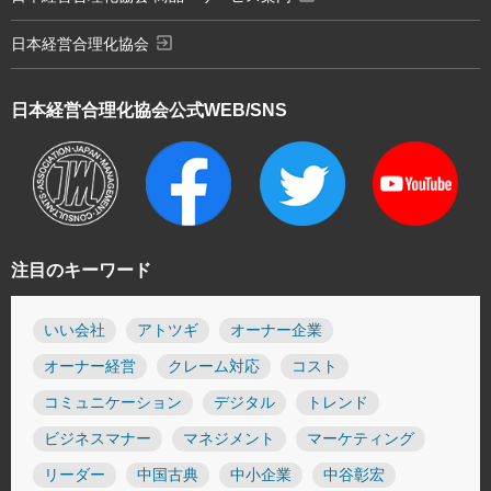
exit_to_app
日本経営合理化協会
日本経営合理化協会
公式WEB/SNS
注目のキーワード
いい会社
アトツギ
オーナー企業
オーナー経営
クレーム対応
コスト
コミュニケーション
デジタル
トレンド
ビジネスマナー
マネジメント
マーケティング
リーダー
中国古典
中小企業
中谷彰宏