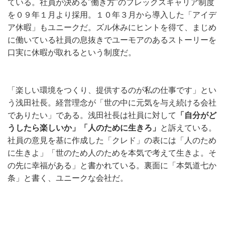
ている。社員が決める"働き方"のフレックスキャリア制度
を０９年１月より採用。１０年３月から導入した「アイデ
ア休暇」もユニークだ。ズル休みにヒントを得て、まじめ
に働いている社員の息抜きでユーモアのあるストーリーを
口実に休暇が取れるという制度だ。
「楽しい環境をつくり、提供するのが私の仕事です」とい
う浅田社長。経営理念が「世の中に元気を与え続ける会社
でありたい」である。浅田社長は社員に対して
「自分がど
うしたら楽しいか」「人のために生きろ」
と訴えている。
社員の意見を基に作成した「クレド」の表には「人のため
に生きよ」「世のため人のためを本気で考えて生きよ。そ
の先に幸福がある」と書かれている。裏面に「本気道七か
条」と書く、ユニークな会社だ。