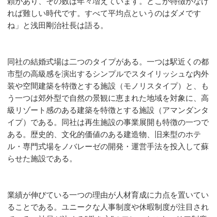
頼があり、その数は年々増えています。どこか特徴がなけ
れば難しい時代です。すべて平均点というのはダメです
ね」と浅田剛治社長は語る。
同社の結婚式場は二つのタイプがある。一つは駅近くの都
市型の高級感を演出するシンプルでスタイリッシュな内外
装や空間建築を特徴とする施設（モノリスタイプ）と、も
う一つは郊外型で自然の景観に恵まれた地域を対象に、高
級リゾート感のある建築を特徴とする施設（アマンダンタ
イプ）である。同社は再生施設の事業展開も特徴の一つで
ある。歴史的、文化的価値のある建造物、旧来型のホテ
ル・専門式場をノバレーゼの開発・運営手法を投入して蘇
らせた施設である。
業績が伸びている一つの理由が人材育成に力点を置いてい
ることである。ユニークな人事制度や休暇制度が注目され