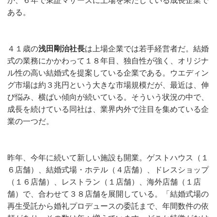
か、６年で東証マザーズに上場を果たしている成長企業で
ある。
４１歳の
浅田剛治社長
は上場企業では若手経営者だ。結婚
式の業務にかかわって１８年目、独自性が強く、オリジナ
ル性の高い結婚式を提案している企業である。ウエディン
グ市場は約３兆円という大きな市場規模だが、最近は、伸
び悩み、横ばい傾向が続いている。そういう状況の中で、
成長を続けている同社は、業界内外で注目を集めている企
業の一つだ。
昨年、今年に続いて新しい施設も開業。ゲストハウス（１
６店舗）、結婚式場・ホテル（４店舗）、ドレスショップ
（１６店舗）、レストラン（１店舗）、海外店舗（１店
舗）で、合わせて３８店舗を展開している。「結婚式場の
再生受託から婚礼プロデュースの委託まで、年間数件の依