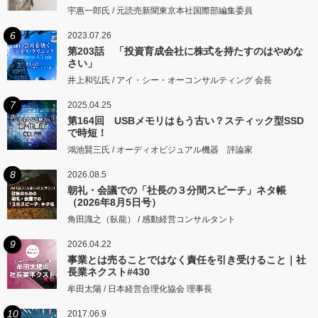
宇惠一郎氏 / 元読売新聞東京本社国際部編集委員
6
2023.07.26
第203話 「投資育成会社に株式を持たすのはやめな
さい」
井上和弘氏 / アイ・シー・オーコンサルティング 会長
7
2025.04.25
第164回 USBメモリはもう古い？スティック型SSD
で時短！
鴻池賢三氏 / オーディオビジュアル機器 評論家
8
2026.08.5
朝礼・会議での「社長の３分間スピーチ」ネタ帳
（2026年8月5日号）
角田識之（臥龍） / 感動経営コンサルタント
9
2026.04.22
事業とは売ることではなく責任を引き受けること｜社
長業ネクスト#430
牟田太陽 / 日本経営合理化協会 理事長
10
2017.06.9