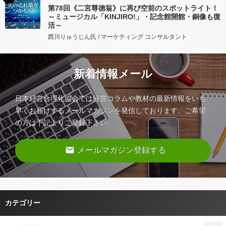
第78回《二宮尊徳翁》に再び空前のスポットライト！
～ミュージカル「KINJIRO!」・記念館開館・銅像も復
活～
西川りゅうじん氏 / マーケティング コンサルタント
新着情報メール
日本経営合理化協会では経営コラムや教材の最新情報をいち
早くお届けするメールマガジンを発信しております。ご希望
の方は下記よりご登録下さい。
email
メールマガジン登録する
カテゴリー