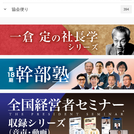
keyboard_arrow_down
協会便り
394