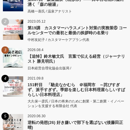
湧く「森の秘湯」
高橋一喜氏 / 温泉アナリスト
2
2023.05.12
第19講 カスタマーハラスメント対策の実務策⑥ コー
ルセンターでの最初と最後の挨拶時の名乗り
中村友妃子 / カスタマーケアプラン代表
3
2026.08.4
【追悼】鈴木敏文氏 言葉で伝える経営（ジャーナリ
スト 勝見明氏）
日本経営合理化協会出版局 /
4
2021.09.8
151軒目 「馳走なかむら ＠福岡市 ～詫びすぎ
ず、派手すぎず。季節を楽しむ日本料理屋らしいすば
らしい日本料理店」
大久保一彦氏 / 日本の将来のために創業・第二創業・イノベー
ションを支援する有限会社 代表
5
2020.06.30
逆転の発想(26) 好き嫌いで部下を選ばない(後藤田正
晴)