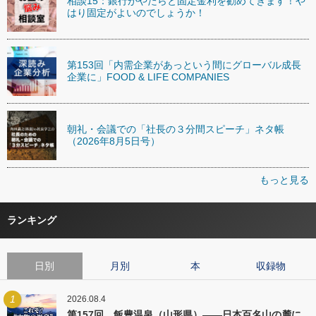
相談15：銀行がやたらと固定金利を勧めてきます！や
はり固定がよいのでしょうか！
第153回「内需企業があっという間にグローバル成長
企業に」FOOD & LIFE COMPANIES
朝礼・会議での「社長の３分間スピーチ」ネタ帳
（2026年8月5日号）
もっと見る
ランキング
日別
月別
本
収録物
1
2026.08.4
第157回 飯豊温泉（山形県）――日本百名山の麓に