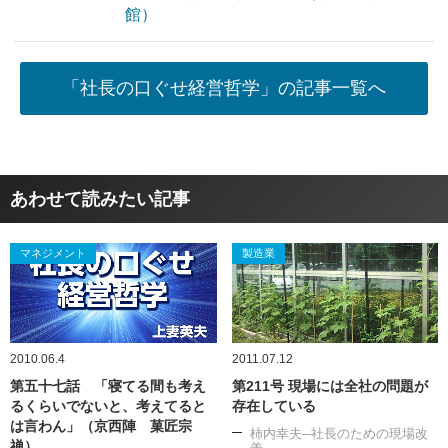
館）
「社長の口ぐせ経営哲学」の記事一覧へ
あわせて読みたい記事
マネジメント
製造業
2010.06.4
2011.07.12
第五十七話 「寝てる間も考え
第211号 現場には全社の問題が
るくらいでないと、考えてると
存在している
は言わん」（京西陣 菓匠宗
柿内幸夫─社長のための現場改
禅）