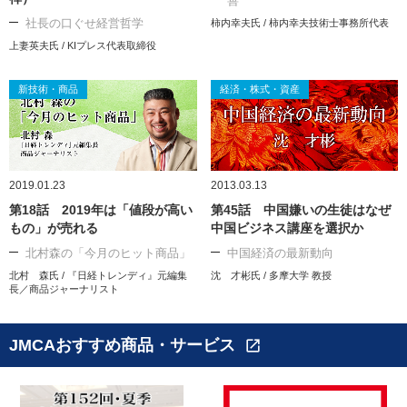
善
社長の口ぐせ経営哲学
柿内幸夫氏 / 柿内幸夫技術士事務所代表
上妻英夫氏 / KIプレス代表取締役
新技術・商品
経済・株式・資産
2019.01.23
2013.03.13
第18話 2019年は「値段が高い
第45話 中国嫌いの生徒はなぜ
もの」が売れる
中国ビジネス講座を選択か
北村森の「今月のヒット商品」
中国経済の最新動向
北村 森氏 / 『日経トレンディ』元編集
沈 才彬氏 / 多摩大学 教授
長／商品ジャーナリスト
JMCAおすすめ商品・サービス
open_in_new