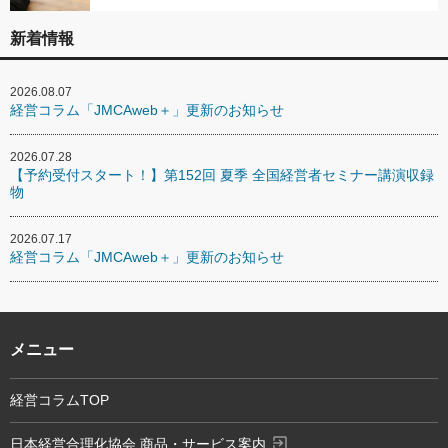
新着情報
2026.08.07
経営コラム「JMCAweb＋」更新のお知らせ
2026.07.28
【予約受付スタート！】第152回 夏季 全国経営者セミナー講演収録
物
2026.07.17
経営コラム「JMCAweb＋」更新のお知らせ
メニュー
経営コラムTOP
exit_to_app
日本経営合理化協会 商品・サービス案内