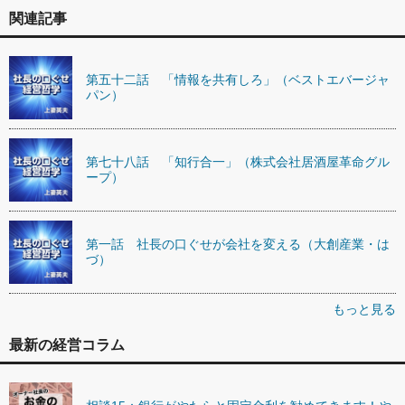
関連記事
第五十二話 「情報を共有しろ」（ベストエバージャ
パン）
第七十八話 「知行合一」（株式会社居酒屋革命グル
ープ）
第一話 社長の口ぐせが会社を変える（大創産業・は
づ）
もっと見る
最新の経営コラム