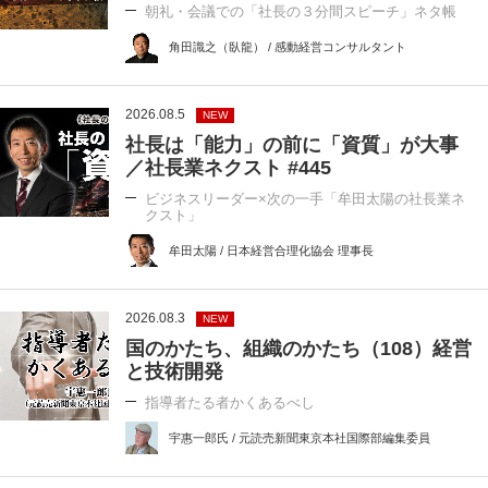
朝礼・会議での「社長の３分間スピーチ」ネタ帳
角田識之（臥龍） / 感動経営コンサルタント
2026.08.5
NEW
社長は「能力」の前に「資質」が大事
／社長業ネクスト #445
ビジネスリーダー×次の一手「牟田太陽の社長業ネ
クスト」
牟田太陽 / 日本経営合理化協会 理事長
2026.08.3
NEW
国のかたち、組織のかたち（108）経営
と技術開発
指導者たる者かくあるべし
宇惠一郎氏 / 元読売新聞東京本社国際部編集委員