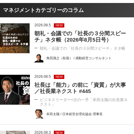
マネジメントカテゴリーのコラム
2026.08.5
NEW
朝礼・会議での「社長の３分間スピー
チ」ネタ帳（2026年8月5日号）
朝礼・会議での「社長の３分間スピーチ」ネタ帳
角田識之（臥龍） / 感動経営コンサルタント
2026.08.5
NEW
社長は「能力」の前に「資質」が大事
／社長業ネクスト #445
ビジネスリーダー×次の一手「牟田太陽の社長業ネ
クスト」
牟田太陽 / 日本経営合理化協会 理事長
2026.08.3
NEW