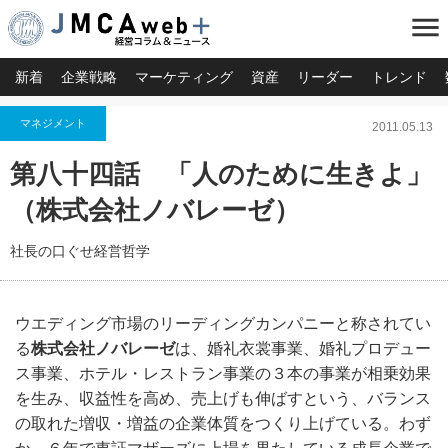
menu
新着
企業戦略
マーケティング
資産
リーダー
トレンド
マネジメント
2011.05.13
第八十四話 「人のために生きよ」
（株式会社ノバレーゼ）
社長の口ぐせ経営哲学
ウエディング市場のリーディングカンパニーと称されてい
る
株式会社ノバレーゼ
は、婚礼衣裳事業、婚礼プロデュー
ス事業、ホテル・レストラン事業の３本の事業が相乗効果
を生み、収益性を高め、売上げも伸ばすという、バランス
の取れた増収・増益の企業体質をつくり上げている。わず