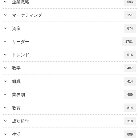
keyboard_arrow_down
企業戦略
593
keyboard_arrow_down
マーケティング
151
keyboard_arrow_down
資産
674
keyboard_arrow_down
リーダー
1701
keyboard_arrow_down
トレンド
516
keyboard_arrow_down
数字
407
keyboard_arrow_down
組織
414
keyboard_arrow_down
業界別
489
keyboard_arrow_down
教育
814
keyboard_arrow_down
成功哲学
318
keyboard_arrow_down
生活
809