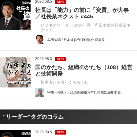
2026.08.5
NEW
社長は「能力」の前に「資質」が大事
／社長業ネクスト #445
ビジネスリーダー×次の一手「牟田太陽の社長業ネ
クスト」
牟田太陽 / 日本経営合理化協会 理事長
2026.08.3
NEW
国のかたち、組織のかたち（108）経営
と技術開発
指導者たる者かくあるべし
宇惠一郎氏 / 元読売新聞東京本社国際部編集委員
"リーダー"タグのコラム
2026.08.5
NEW