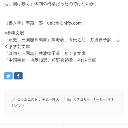
も、国は動く」体制の構築だったのではないか。
（書き手）宇惠一郎 ueichi@nifty.com
※参考文献
『正史 三国志５蜀書』陳寿著、裴松之注、井波律子訳 ち
くま学芸文庫
『読切り三国志』井波律子著 ちくま文庫
『中国宰相・功臣18選』狩野直禎著 PＨP文庫
コラムニスト：
宇惠一郎氏
カテゴリー:
リーダー
,
マネ
ジメント