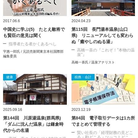
2017.06.6
2024.04.23
中国史に学ぶ(5) たとえ敵将で
第115回 長門湯本温泉(山口
も賢臣の意見は聞く
県) リニューアルしても変わら
ぬ「癒やしのぬる湯」
指導者たる者かくあるべし
高橋一喜の『これぞ！"本物の温
宇惠一郎氏 / 元読売新聞東京本社国際部
泉"』
編集委員
高橋一喜氏 / 温泉アナリスト
健康
税務・会計
2025.09.16
2023.12.19
第144回 川原湯温泉(群馬県)
第84回 電子取引データは1カ所
「ダムに沈んだ温泉」は鎌倉時
でまとめて管理する
代からの名湯
賢い社長の「経理財務の見どこ
ろ・勘どころ・ツッコミどこ