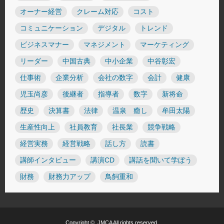
オーナー経営
クレーム対応
コスト
コミュニケーション
デジタル
トレンド
ビジネスマナー
マネジメント
マーケティング
リーダー
中国古典
中小企業
中谷彰宏
仕事術
企業分析
会社の数字
会計
健康
児玉尚彦
後継者
指導者
数字
新将命
歴史
決算書
法律
温泉 癒し
牟田太陽
生産性向上
社員教育
社長業
競争戦略
経営実務
経営戦略
話し方
読書
講師インタビュー
講演CD
講話を聞いて学ぼう
財務
財務力アップ
鳥飼重和
Copyright ©
JMCA
All rights reserved.