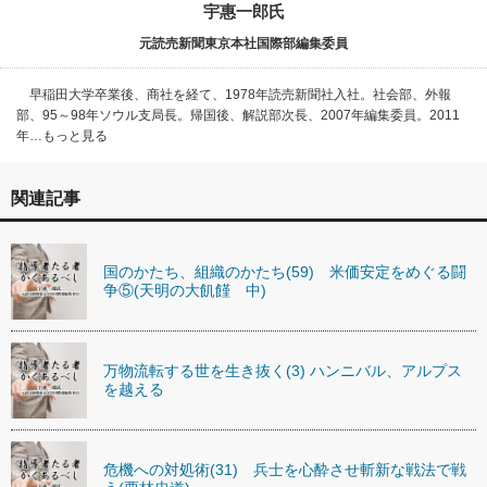
宇惠一郎氏
元読売新聞東京本社国際部編集委員
早稲田大学卒業後、商社を経て、1978年読売新聞社入社。社会部、外報
部、95～98年ソウル支局長。帰国後、解説部次長、2007年編集委員。2011
年…もっと見る
関連記事
国のかたち、組織のかたち(59) 米価安定をめぐる闘
争⑤(天明の大飢饉 中)
万物流転する世を生き抜く(3) ハンニバル、アルプス
を越える
危機への対処術(31) 兵士を心酔させ斬新な戦法で戦