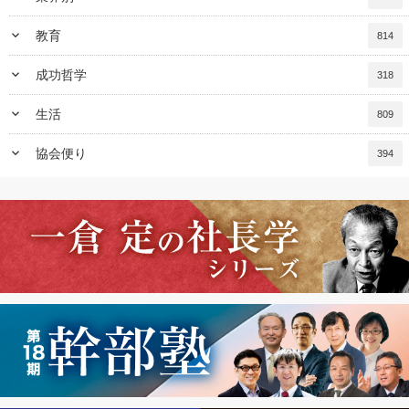
keyboard_arrow_down
教育
814
keyboard_arrow_down
成功哲学
318
keyboard_arrow_down
生活
809
keyboard_arrow_down
協会便り
394