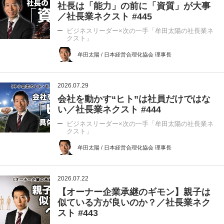
社長は「能力」の前に「資質」が大事
／社長業ネクスト #445
ビジネスリーダー×次の一手「牟田太陽の社長業ネ
クスト」
牟田太陽 / 日本経営合理化協会 理事長
2026.07.29
会社を動かす“ヒト”は社員だけではな
い／社長業ネクスト #444
ビジネスリーダー×次の一手「牟田太陽の社長業ネ
クスト」
牟田太陽 / 日本経営合理化協会 理事長
2026.07.22
【オーナー企業承継のギモン】親子は
似ている方が良いのか？／社長業ネク
スト #443