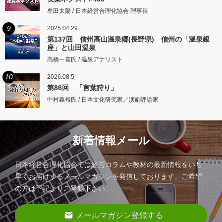
牟田太陽 / 日本経営合理化協会 理事長
9
2025.04.29
第137回 信州高山温泉郷(長野県) 信州の「温泉銀
座」と山田温泉
高橋一喜氏 / 温泉アナリスト
10
2026.08.5
第86回 「言葉狩り」
中村義裕氏 / 日本文化研究家／演劇評論家
新着情報メール
日本経営合理化協会では経営コラムや教材の最新情報をいち
早くお届けするメールマガジンを発信しております。ご希望
の方は下記よりご登録下さい。
email
メールマガジン登録する