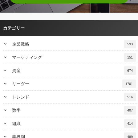
カテゴリー
keyboard_arrow_down
企業戦略
593
keyboard_arrow_down
マーケティング
151
keyboard_arrow_down
資産
674
keyboard_arrow_down
リーダー
1701
keyboard_arrow_down
トレンド
516
keyboard_arrow_down
数字
407
keyboard_arrow_down
組織
414
keyboard_arrow_down
業界別
489