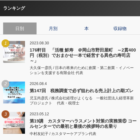
ランキング
日別
月別
本
収録物
1
2023.08.30
176軒目 「活種 鮮寿 ＠岡山市野田屋町 ～2貫400
円（税別）でおまかせ一本で経営する異色の寿司店
～」
大久保一彦氏 / 日本の将来のために創業・第二創業・イノベー
ションを支援する有限会社 代表
2
2026.08.4
第147回 税務調査で必ず狙われる売上計上の期ズレ
児玉尚彦氏 / 株式会社経理がよくなる 一般社団法人経理革新
プロジェクト 代表・税理士
3
2023.05.12
第19講 カスタマーハラスメント対策の実務策⑥ コー
ルセンターでの最初と最後の挨拶時の名乗り
中村友妃子 / カスタマーケアプラン代表