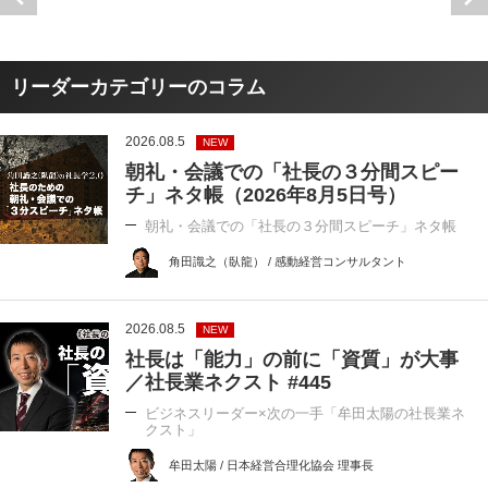
リーダーカテゴリーのコラム
2026.08.5
NEW
朝礼・会議での「社長の３分間スピー
チ」ネタ帳（2026年8月5日号）
朝礼・会議での「社長の３分間スピーチ」ネタ帳
角田識之（臥龍） / 感動経営コンサルタント
2026.08.5
NEW
社長は「能力」の前に「資質」が大事
／社長業ネクスト #445
ビジネスリーダー×次の一手「牟田太陽の社長業ネ
クスト」
牟田太陽 / 日本経営合理化協会 理事長