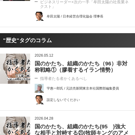
ビジネスリーダー×次の一手「牟田太陽の社長業ネ
クスト」
牟田太陽 / 日本経営合理化協会 理事長
"歴史"タグのコラム
2026.05.12
国のかたち、組織のかたち（96）非対
称戦略①（膠着するイラン情勢）
指導者たる者かくあるべし
宇惠一郎氏 / 元読売新聞東京本社国際部編集委員
設定しないでください
2026.04.28
国のかたち、組織のかたち(95 )強大
な相手と対峙する㉑(牧師キングのアメ