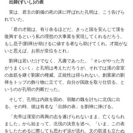
出師(すいし)の表
実は、君主の劉備の死の床に呼ばれた孔明は、こう告げら
れていた。
「君の才能は、有り余るほどだ。きっと国を安んじて漢を
復興するという私の理想の大事業を実現してくれるだろう。
もし息子(劉禅)が助けるに値する者なら助けてくれ。才能がな
いと思えば、お前が皇位をとれ」
劉禅は若いだけでなく、凡庸であった。「オレがやった方
がうまくいく」と孔明は考えただろうが、それでは漢の皇室
の血筋を継ぐ劉家の権威、正統性は得られない。創業家の劉
禅をトップの飾り物に立てて、自分が国政を取り仕切る、と
いうのが孔明の判断だった。
そして、孔明は内政を固め、宿敵の魏を討ちに北伐に出
る。その時、彼は有名な「出師の表」を劉禅に捧げる。
「先帝は漢室の再興の志を遂げられないまま、亡くなられ
ました」から始まって、北伐の決意を述べ、「いま、この表
をしたためるに際しても思わず涙が流れ、文の筋道も立たぬ