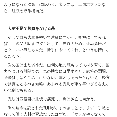
ようになった次第」に終わる、表明文は、三国志ファンな
ら、紅涙を絞る場面だ。
人材不足で勝負をかける愚
そして自ら大軍を率いて遠征に向かう。劉禅にしてみれ
ば、「親父の話まで持ち出して、忠義のために死ぬ覚悟だ
と？ いい気なもんだ。勝手にやってくれ」という心情にな
るだろう。
蜀の国はまだ弱小だ。山間の地に籠もって人材を育て、国
力をつける段階での一気の勝負には早すぎた。武将の関羽、
張飛はもはやこの世にいない。軍才もあったとはいえ、後方
で指揮をとるべき知略にあふれる孔明が軍を率いざるをえな
い悲劇でもある。
孔明は四度目の北伐で病死し、蜀は滅亡に向かう。
蜀の運命を託された孔明がなすべきことは、まず、手足と
なって働く人材の育成だったはずだ。「オレがやらなくて