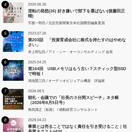
4
2020.06.30
逆転の発想(26) 好き嫌いで部下を選ばない(後藤田正
晴)
宇惠一郎氏 / 元読売新聞東京本社国際部編集委員
5
2023.07.26
第203話 「投資育成会社に株式を持たすのはやめな
さい」
井上和弘氏 / アイ・シー・オーコンサルティング 会長
6
2025.04.25
第164回 USBメモリはもう古い？スティック型SSD
で時短！
鴻池賢三氏 / オーディオビジュアル機器 評論家
7
2026.08.5
朝礼・会議での「社長の３分間スピーチ」ネタ帳
（2026年8月5日号）
角田識之（臥龍） / 感動経営コンサルタント
8
2026.04.22
事業とは売ることではなく責任を引き受けること｜社
長業ネクスト#430