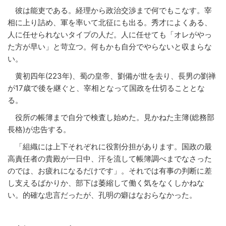
彼は能吏である。経理から政治交渉まで何でもこなす。宰
相に上り詰め、軍を率いて北征にも出る。秀才によくある、
人に任せられないタイプの人だ。人に任せても「オレがやっ
た方が早い」と苛立つ。何もかも自分でやらないと収まらな
い。
黄初四年(223年)、蜀の皇帝、劉備が世を去り、長男の劉禅
が17歳で後を継ぐと、宰相となって国政を仕切ることとな
る。
役所の帳簿まで自分で検査し始めた。見かねた主簿(総務部
長格)が忠告する。
「組織には上下それぞれに役割分担があります。国政の最
高責任者の貴殿が一日中、汗を流して帳簿調べまでなさった
のでは、お疲れになるだけです」。それでは有事の判断に差
し支えるばかりか、部下は萎縮して働く気をなくしかねな
い。的確な忠言だったが、孔明の癖はなおらなかった。