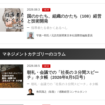
2026.08.3
NEW
国のかたち、組織のかたち（108）経営
と技術開発
指導者たる者かくあるべし
宇惠一郎氏 / 元読売新聞東京本社国際部編集委員
マネジメントカテゴリーのコラム
2026.08.5
NEW
朝礼・会議での「社長の３分間スピー
チ」ネタ帳（2026年8月5日号）
朝礼・会議での「社長の３分間スピーチ」ネタ帳
角田識之（臥龍） / 感動経営コンサルタント