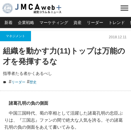
menu
新着
企業戦略
マーケティング
資産
リーダー
トレンド
マネジメント
2018.12.11
組織を動かす力(11)トップは万能の
才を発揮するな
指導者たる者かくあるべし
#
#
リーダー
歴史
諸葛孔明の負の側面
中国三国時代、蜀の宰相として活躍した諸葛孔明の忠臣ぶ
りは、『三国志』ファンの間で絶大な人気を誇る。その諸葛
孔明の負の側面をあえて書いてみる。