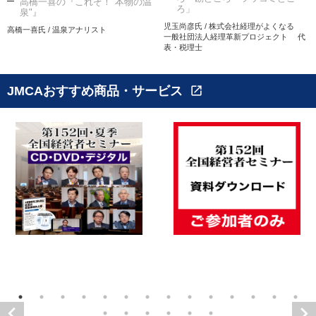
高橋一喜の『これぞ！"本物の温
ろ」
泉"』
児玉尚彦氏 / 株式会社経理がよくなる
高橋一喜氏 / 温泉アナリスト
一般社団法人経理革新プロジェクト 代
表・税理士
JMCAおすすめ商品・サービス
open_in_new