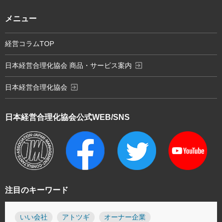
メニュー
経営コラムTOP
exit_to_app
日本経営合理化協会 商品・サービス案内
exit_to_app
日本経営合理化協会
日本経営合理化協会
公式WEB/SNS
注目のキーワード
いい会社
アトツギ
オーナー企業