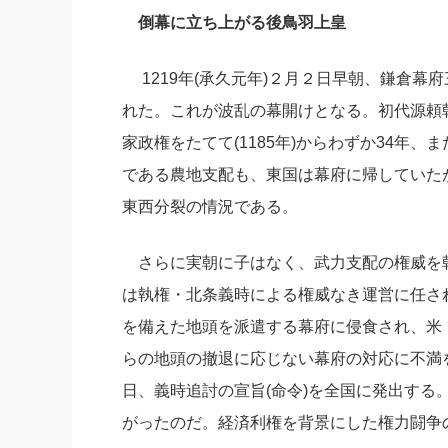
倒幕に立ち上がる後鳥羽上皇
社長の右
酒井英之
1219年(承久元年)２月２日早朝、鎌倉幕
れた。これが波乱の幕開けとなる。初代源頼
家政権をたてて(1185年)からわずか34年
である農地支配も、東国は幕府に帰していた
東西分裂の情況である。
さらに実朝に子はなく、武力支配の権威を
は執権・北条義時による権威なき運営に任さ
を備えた地頭を派遣する幕府に侵食され、米
らの地頭の撤退に応じない幕府の対応に不満を募
日、義時追討の宣旨(命令)を全国に発出する
がったのだ。経済利権を背景にした権力闘争