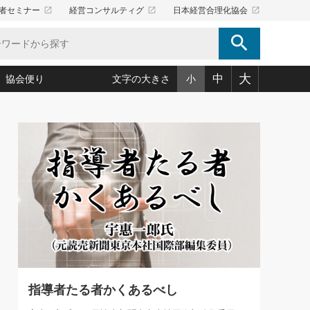
launch
launch
launch
者セミナー
経営コンサルティグ
日本経営合理化協会
search
大
中
協会便り
文字の大きさ
小
5)
況は会社守成の好機(38)
ころ心平の ──社長のための「か・ら・だマネジメント」
「愛読者通信」著者インタビュー(44)
34)
思われる 気配りの達人(127)
人間力の磨き方」(86)
ビジネス見聞録 経営ニュース(100)
タルＡＶを味方に！新・仕事術(180)
0)
り(210)
(92)
え 東洋思想に学ぶ経営学(132)
作間信司の経営無形庵(けいえいむぎょうあん)(166)
ー脳の鍛え方(32)
もっとみる
026.08.5
)
識(57)
指導者たち」(32)
経営セミナー情報局(1)
86回 「言葉狩り」
ンを楽しむ基礎レッスン(12)
ーイング経営入
教育の決め手(203)
略”(30)
繁栄への着眼点 牟田太陽(76)
！社長が読むべき今月の4冊(88)
て」(38)
講話を聞いて学ぼう 実学・耳学・磨く「ミミガク」のすすめ
で楽しむ読書術(162)
(7)
ランク上の手紙・メール術(100)
「氣」(30)
指導者たる者かくあるべし
ミどこ
00)
スポーツ・ビジネスに学ぶ心理学(98)