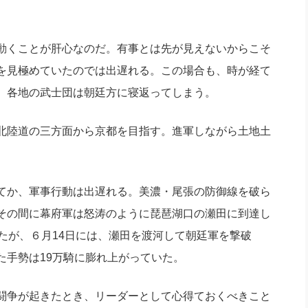
動くことが肝心なのだ。有事とは先が見えないからこそ
を見極めていたのでは出遅れる。この場合も、時が経て
、各地の武士団は朝廷方に寝返ってしまう。
北陸道の三方面から京都を目指す。進軍しながら土地土
。
てか、軍事行動は出遅れる。美濃・尾張の防御線を破ら
その間に幕府軍は怒涛のように琵琶湖口の瀬田に到達し
たが、６月14日には、瀬田を渡河して朝廷軍を撃破
た手勢は19万騎に膨れ上がっていた。
闘争が起きたとき、リーダーとして心得ておくべきこと