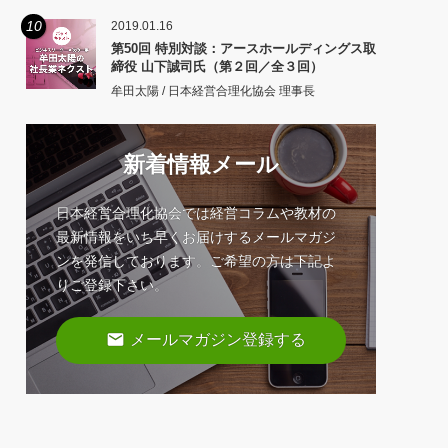
10
2019.01.16
第50回 特別対談：アースホールディングス取
締役 山下誠司氏（第２回／全３回）
牟田太陽 / 日本経営合理化協会 理事長
新着情報メール
日本経営合理化協会では経営コラムや教材の
最新情報をいち早くお届けするメールマガジ
ンを発信しております。ご希望の方は下記よ
りご登録下さい。
email
メールマガジン登録する