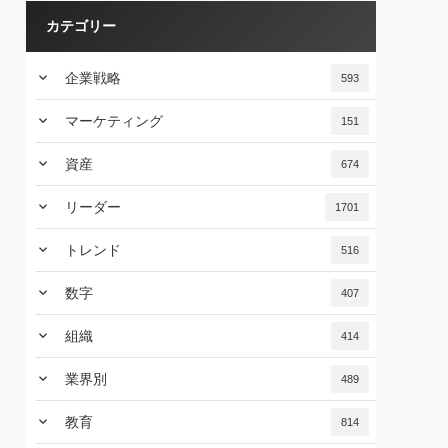
カテゴリー
keyboard_arrow_down
企業戦略
593
keyboard_arrow_down
マーケティング
151
keyboard_arrow_down
資産
674
keyboard_arrow_down
リーダー
1701
keyboard_arrow_down
トレンド
516
keyboard_arrow_down
数字
407
keyboard_arrow_down
組織
414
keyboard_arrow_down
業界別
489
keyboard_arrow_down
教育
814