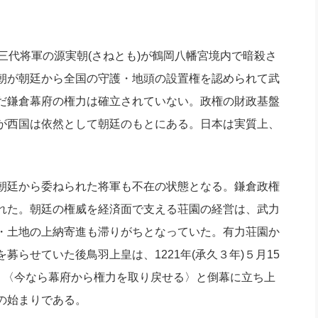
社長のための“全員営業”(30
腕をつくる 人と組織を動かす(200)
銀行交渉はこうしなさい！(12)
高橋一
行動科学マネジメント(5)
の社長のビジョン実現道場(10)
府三代将軍の源実朝(さねとも)が鶴岡八幡宮境内で暗殺さ
朝が朝廷から全国の守護・地頭の設置権を認められて武
、まだ鎌倉幕府の権力は確立されていない。政権の財政基盤
が西国は依然として朝廷のもとにある。日本は実質上、
朝廷から委ねられた将軍も不在の状態となる。鎌倉政権
れた。朝廷の権威を経済面で支える荘園の経営は、武力
・土地の上納寄進も滞りがちとなっていた。有力荘園か
らせていた後鳥羽上皇は、1221年(承久３年)５月15
。〈今なら幕府から権力を取り戻せる〉と倒幕に立ち上
の始まりである。