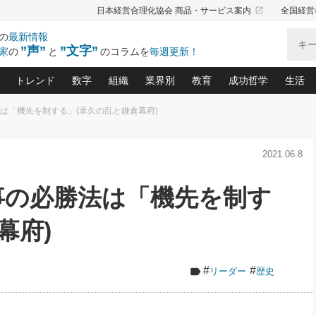
launch
日本経営合理化協会 商品・サービス案内
全国経営
の
最新情報
”声”
”文字”
家
の
と
のコラムを
毎週更新！
トレンド
数字
組織
業界別
教育
成功哲学
生活
法は「機先を制する」(承久の乱と鎌倉幕府)
る仕組みづくり講座(12)
産を守る一手(171)
ーワンで勝ち残る企業風土づくり(54)
《ニューヨーク発》ビジネスリーダーの先読み: 最新トレンド
オーナー社長の「お金の悩み相談室」(15)
「賃金の誤解」(135)
なぜ、トヨタ式で会社が伸びるのか？(
“出来る”管理職の条件(62)
中国哲学に学ぶ 不
おの
と戦略拠点(9)
(50)
2021.06.8
ーバル経営者は知ってい
(39)
スリーダー×次の一手「牟田太陽の社長業ネクスト」
おカネが残る決算書にするために、やっておきたいこと(
中小企業の新たな法律リスク(178)
売れる住宅を創る 100の視点(100)
あなただからお願いしたいと
令和時代の「社長の
”(9)
「社長の繁盛トレンド通信」(90)
デジ
向(204)
会社を守り抜くための緊急対策(100)
職場の生産性を下げるハラスメントの予防策(1
大久保一彦の“流行る”お店の仕組みづく
クレーム対応 実践マニュアル
先人の名句名言の教
有事の必勝法は「機先を制す
トル・F・グジバチの『経営戦略の新常識』(12)
北村森の「今月のヒット商品」(109)
リーダ
2026.08.5
2
る経営」の極意
、決めておきたい、知っておきたい、やってお
強い決算書の会社はココが違う！(36)
賃金決定の定石(68)
柿内幸夫─社長のための現場改善(174
クレーム対応の新知識と新常
渡部昇一の「日本の
い
第109話 伝統的産品を21世紀
第
ジオジャパンの成功要因と
る者かくあるべし(635)
次の売れ筋をつかむ術(102)
ワイ
幕府)
」
に生かし切る！
損益分岐点を下げる、Ｐ／Ｌ不況時代の新戦略(12)
顧客・社員・社会から支持される「ウェルビ
デキル社員に育てる！ 社員
経営に活かす“十八史
の資産管理講座(95)
会議での「社長の３分間スピーチ」ネタ帳(159)
社長のメシの種 4.0(206)
門」(23)
必読
2026.08.5
新・会計経営と実学(37)
東川鷹年の「中小企業の人育
略(77)
53)
「経営知になる考え方」(57)
眼と耳
朝礼・会議での「社長の３分間
#
#
リーダー
歴史
決算書の“見える化”術(12)
業績アップにつながる！ワン
スピーチ」ネタ帳（2026年8月5
ブランド戦略(39)
日号）
なたにお願いしたいと思われる「一流の仕事術」(28)
社長の
賢い社長の「経理財務の見どころ・勘どころ・ツッコ
欧米資産家に学ぶ二世教育(1
ぐせ経営哲学(100)
ろ」(149)
米国