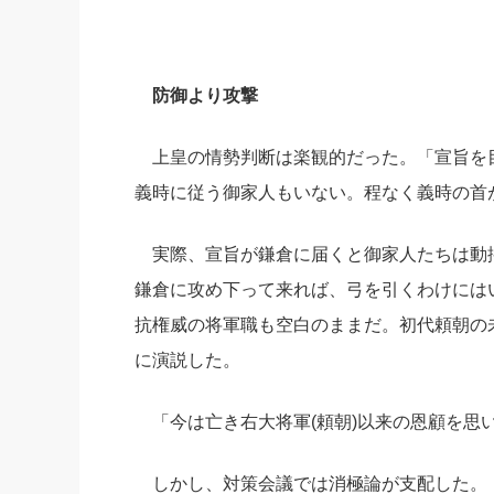
防御より攻撃
上皇の情勢判断は楽観的だった。「宣旨を
義時に従う御家人もいない。程なく義時の首
実際、宣旨が鎌倉に届くと御家人たちは動
鎌倉に攻め下って来れば、弓を引くわけには
抗権威の将軍職も空白のままだ。初代頼朝の
に演説した。
「今は亡き右大将軍(頼朝)以来の恩顧を思
しかし、対策会議では消極論が支配した。