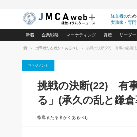
経営者
のため
実務家・専門
新着
企業戦略
マーケティング
資産
リーダー
ホーム
指導者たる者かくあるべし
挑戦の決断(22) 有事の必勝
中小企業の「１位づくり」戦略(96)
ネット戦略成功の秘訣 圧倒的に儲か
あなたの会社と資
オンリ
マネジメント
利益を最大化する「業務改善」横田尚哉氏(5)
ビジネスを一瞬で制する！一流グロ
どうなる金融業界
ビジネ
る“社長の戦略印象リスクマネジメント
(446)
強い会社を築く ビジネス・クリニック(240)
中国経済の最新動
挑戦の決断(22) 
ロングセラーの玉手箱(9)
ピョー
2026.08.7
2026.08.7
日本レーザー「人を大切にしながら利益を上げ
事業承継の前に
相談15：銀行がやたらと固定金
第153回「内需企業があっと
(3)
大復活＆快進撃！ユニバーサルスタ
きたいコト(12)
指導者た
る」(承久の乱と鎌倉
利を勧めてきます！やはり固定
う間にグローバル成長企業に
は(5)
がよいのでしょうか！
FOOD & LIFE COMPANIES
武器としてのM&A入門(3)
会社と社長のため
朝礼・
最高の自分を表現する 成功イメージ戦
社長のための“儲かる通販”戦略視点(151)
深読み企業分析(1
楠木建の
指導者たる者かくあるべし
酒井光雄 成功事例に学ぶ繁栄企業の
継続経営 百話百行(85)
次もあ
野田久美子 香港ビジネス成功法(10)
社長の口