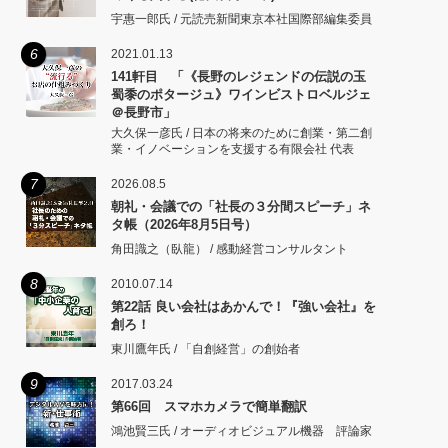
宇惠一郎氏 / 元読売新聞東京本社国際部編集委員
6
2021.01.13
141軒目 「《長野のレジェンドの伝説の玉
蜀黍のポタージュ》ワインビストロベルジェ
＠長野市」
大久保一彦氏 / 日本の将来のために創業・第二創
業・イノベーションを支援する有限会社 代表
7
2026.08.5
朝礼・会議での「社長の３分間スピーチ」ネ
タ帳（2026年8月5日号）
角田識之（臥龍） / 感動経営コンサルタント
8
2010.07.14
第22話 良い会社はあかんで！『強い会社』を
創ろ！
東川鷹年氏 / 「自創経営」の創始者
9
2017.03.24
第66回 スマホカメラで簡単翻訳
鴻池賢三氏 / オーディオビジュアル機器 評論家