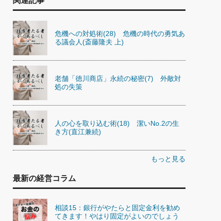
関連記事
危機への対処術(28) 危機の時代の勇気あ
る議会人(斎藤隆夫 上)
老舗「徳川商店」永続の秘密(7) 外敵対
処の失策
人の心を取り込む術(18) 潔いNo.2の生
き方(直江兼続)
もっと見る
最新の経営コラム
相談15：銀行がやたらと固定金利を勧め
てきます！やはり固定がよいのでしょう