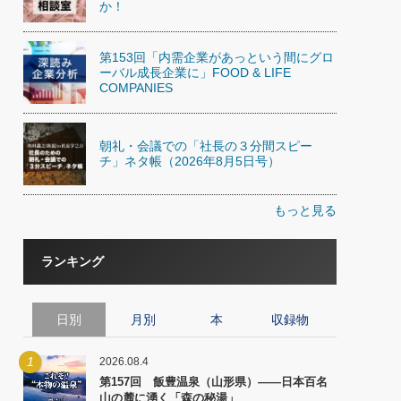
か！
第153回「内需企業があっという間にグロ
ーバル成長企業に」FOOD & LIFE
COMPANIES
朝礼・会議での「社長の３分間スピー
チ」ネタ帳（2026年8月5日号）
もっと見る
ランキング
日別
月別
本
収録物
1
2026.08.4
第157回 飯豊温泉（山形県）――日本百名
山の麓に湧く「森の秘湯」