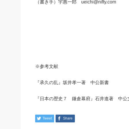
（書き手）宇惠一郎 ueichi@nifty.com
※参考文献
『承久の乱』坂井孝一著 中公新書
『日本の歴史７ 鎌倉幕府』石井進著 中公
Tweet
Share