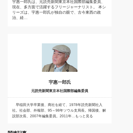
宇惠一郎氏は、元読売新聞東京本社国際部編集委員、
)
現在、多方面で活躍するフリージャーナリスト。 本シ
喜の『これぞ！"本物の温泉"』(157)
リーズは、宇惠一郎氏が独自の眼で、古今東西の政
治、経…
宇惠一郎氏
元読売新聞東京本社国際部編集委員
早稲田大学卒業後、商社を経て、1978年読売新聞社入
社。社会部、外報部、95～98年ソウル支局長。帰国後、解
説部次長、2007年編集委員。2011年…もっと見る