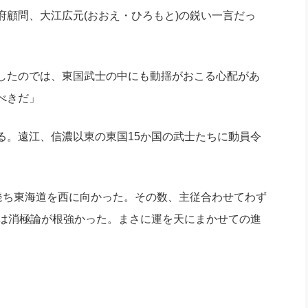
顧問、大江広元(おおえ・ひろもと)の鋭い一言だっ
したのでは、東国武士の中にも動揺がおこる心配があ
べきだ」
。遠江、信濃以東の東国15か国の武士たちに動員令
発ち東海道を西に向かった。その数、主従合わせてわず
には消極論が根強かった。まさに運を天にまかせての進