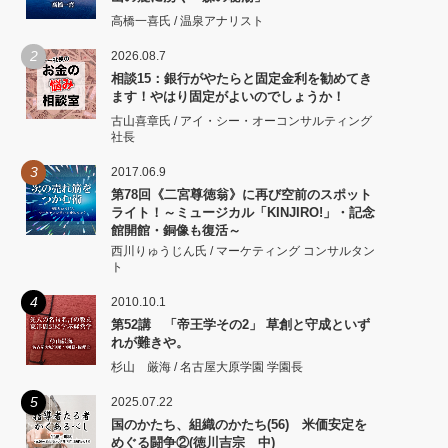
高橋一喜氏 / 温泉アナリスト
2
2026.08.7
相談15：銀行がやたらと固定金利を勧めてき
ます！やはり固定がよいのでしょうか！
古山喜章氏 / アイ・シー・オーコンサルティング
社長
3
2017.06.9
第78回《二宮尊徳翁》に再び空前のスポット
ライト！～ミュージカル「KINJIRO!」・記念
館開館・銅像も復活～
西川りゅうじん氏 / マーケティング コンサルタン
ト
4
2010.10.1
第52講 「帝王学その2」 草創と守成といず
れが難きや。
杉山 厳海 / 名古屋大原学園 学園長
5
2025.07.22
国のかたち、組織のかたち(56) 米価安定を
めぐる闘争②(徳川吉宗 中)