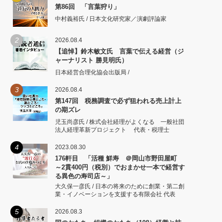
第86回 「言葉狩り」
中村義裕氏 / 日本文化研究家／演劇評論家
2
2026.08.4
【追悼】鈴木敏文氏 言葉で伝える経営（ジ
ャーナリスト 勝見明氏）
日本経営合理化協会出版局 /
3
2026.08.4
第147回 税務調査で必ず狙われる売上計上
の期ズレ
児玉尚彦氏 / 株式会社経理がよくなる 一般社団
法人経理革新プロジェクト 代表・税理士
4
2023.08.30
176軒目 「活種 鮮寿 ＠岡山市野田屋町
～2貫400円（税別）でおまかせ一本で経営す
る異色の寿司店～」
大久保一彦氏 / 日本の将来のために創業・第二創
業・イノベーションを支援する有限会社 代表
5
2026.08.3