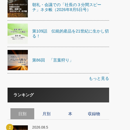
朝礼・会議での「社長の３分間スピー
チ」ネタ帳（2026年8月5日号）
第109話 伝統的産品を21世紀に生かし切
る！
第86回 「言葉狩り」
もっと見る
ランキング
日別
月別
本
収録物
1
2026.08.5