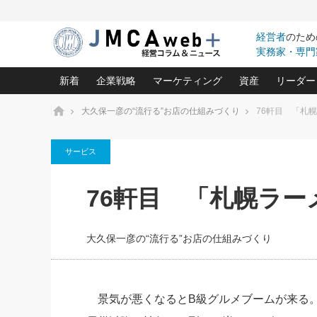
経営者
のため
実務家・専門
新着
企業戦略
マーケティング
資産
リーダー
ホーム
大久保一彦の“流行る”お店の仕組みづくり
76軒目 「札
中小企業の「１位づくり」戦略(96)
ネット戦略成功の秘訣 圧倒的に儲か
あなたの会社と資
オンリ
サービス
利益を最大化する「業務改善」横田尚哉氏(5)
ビジネスを一瞬で制する！一流グロ
どうなる金融業界
ビジネ
る“社長の戦略印象リスクマネジメント
(446)
強い会社を築く ビジネス・クリニック(240)
中国経済の最新動
76軒目 「札幌ラー
ロングセラーの玉手箱(9)
ピョー
2026.08.5
日本レーザー「人を大切にしながら利益を上げ
事業承継の前に
第109話 伝統的産品を21世
(3)
大復活＆快進撃！ユニバーサルスタ
きたいコト(12)
指導者た
に生かし切る！
は(5)
大久保一彦の“流行る”お店の仕組みづくり
武器としてのM&A入門(3)
会社と社長のため
朝礼・
2026.08.5
最高の自分を表現する 成功イメージ戦
社長のための“儲かる通販”戦略視点(151)
深読み企業分析(1
楠木建の
朝礼・会議での「社長の３分間
スピーチ」ネタ帳（2026年8月5
酒井光雄 成功事例に学ぶ繁栄企業の
日号）
継続経営 百話百行(85)
次もあ
景気が悪くなるとB級グルメブームが来る。
野田久美子 香港ビジネス成功法(10)
社長の口