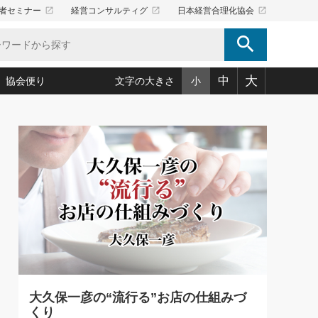
launch
launch
launch
者セミナー
経営コンサルティグ
日本経営合理化協会
search
大
中
協会便り
文字の大きさ
小
5)
況は会社守成の好機(38)
ころ心平の ──社長のための「か・ら・だマネジメント」
「愛読者通信」著者インタビュー(44)
34)
思われる 気配りの達人(127)
人間力の磨き方」(86)
ビジネス見聞録 経営ニュース(100)
タルＡＶを味方に！新・仕事術(180)
0)
り(210)
(92)
え 東洋思想に学ぶ経営学(132)
作間信司の経営無形庵(けいえいむぎょうあん)(166)
ー脳の鍛え方(32)
もっとみる
026.08.4
)
識(57)
指導者たち」(32)
経営セミナー情報局(1)
【追悼】鈴木敏文氏 言葉で伝
ンを楽しむ基礎レッスン(12)
える経営（ジャーナリスト 勝
ーイング経営入
教育の決め手(203)
略”(30)
繁栄への着眼点 牟田太陽(76)
見明氏）
！社長が読むべき今月の4冊(88)
て」(38)
講話を聞いて学ぼう 実学・耳学・磨く「ミミガク」のすすめ
で楽しむ読書術(162)
(7)
ランク上の手紙・メール術(100)
「氣」(30)
大久保一彦の“流行る”お店の仕組みづ
ミどこ
00)
くり
スポーツ・ビジネスに学ぶ心理学(98)