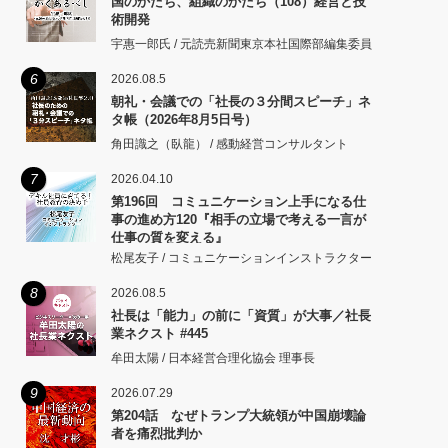
国のかたち、組織のかたち（108）経営と技
術開発
宇惠一郎氏 / 元読売新聞東京本社国際部編集委員
6
2026.08.5
朝礼・会議での「社長の３分間スピーチ」ネ
タ帳（2026年8月5日号）
角田識之（臥龍） / 感動経営コンサルタント
7
2026.04.10
第196回 コミュニケーション上手になる仕
事の進め方120『相手の立場で考える一言が
仕事の質を変える』
松尾友子 / コミュニケーションインストラクター
8
2026.08.5
社長は「能力」の前に「資質」が大事／社長
業ネクスト #445
牟田太陽 / 日本経営合理化協会 理事長
9
2026.07.29
第204話 なぜトランプ大統領が中国崩壊論
者を痛烈批判か