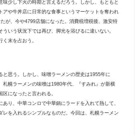
意味少し下火の時期と言えるだろう。しかし、もともと
社長のための“全員営業”(30
腕をつくる 人と組織を動かす(200)
銀行交渉はこうしなさい！(12)
高橋一
トアや牛丼店に日常的な食事というマーケットを奪われ
行動科学マネジメント(5)
の社長のビジョン実現道場(10)
あったが、今や4799店舗になった。消費税増税後、激安特
そういう状況下では再び、脚光を浴びるに違いない。
行く末を占おう。
と思う。しかし、味噌ラーメンの歴史は1955年に
札幌ラーメンの味噌は1980年代、『すみれ』が新横
国区になったと言われる。
にあり、中華コンロで中華鍋にラードを入れて熱して、
ダレを入れるシンプルなものだ。今回は、札幌ラーメン