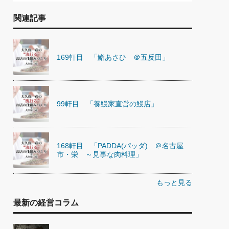
関連記事
169軒目 「鮨あさひ ＠五反田」
99軒目 「養鰻家直営の鰻店」
168軒目 「PADDA(パッダ) ＠名古屋
市・栄 ～見事な肉料理」
もっと見る
最新の経営コラム