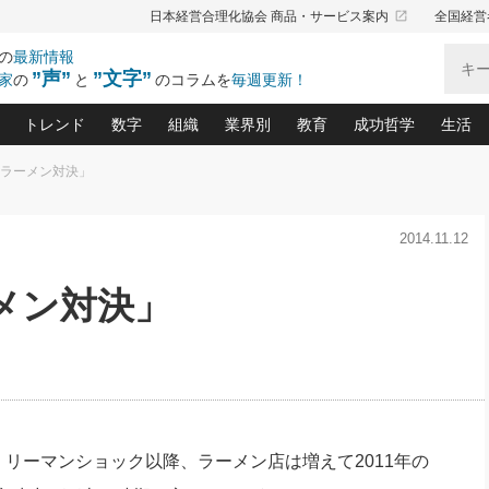
launch
日本経営合理化協会 商品・サービス案内
全国経営
の
最新情報
”声”
”文字”
家
の
と
のコラムを
毎週更新！
トレンド
数字
組織
業界別
教育
成功哲学
生活
幌ラーメン対決」
る仕組みづくり講座(12)
産を守る一手(171)
ーワンで勝ち残る企業風土づくり(54)
《ニューヨーク発》ビジネスリーダーの先読み: 最新トレンド
オーナー社長の「お金の悩み相談室」(14)
「賃金の誤解」(135)
なぜ、トヨタ式で会社が伸びるのか？(
“出来る”管理職の条件(62)
中国哲学に学ぶ 不
おの
と戦略拠点(9)
(50)
2014.11.12
ーバル経営者は知ってい
(39)
スリーダー×次の一手「牟田太陽の社長業ネクスト」
おカネが残る決算書にするために、やっておきたいこと(
中小企業の新たな法律リスク(178)
売れる住宅を創る 100の視点(100)
あなただからお願いしたいと
令和時代の「社長の
”(9)
「社長の繁盛トレンド通信」(90)
デジ
向(204)
会社を守り抜くための緊急対策(100)
職場の生産性を下げるハラスメントの予防策(1
大久保一彦の“流行る”お店の仕組みづく
クレーム対応 実践マニュアル
先人の名句名言の教
メン対決」
トル・F・グジバチの『経営戦略の新常識』(12)
北村森の「今月のヒット商品」(109)
リーダ
2026.08.5
2026.08.5
2
る経営」の極意
、決めておきたい、知っておきたい、やってお
強い決算書の会社はココが違う！(36)
賃金決定の定石(68)
柿内幸夫─社長のための現場改善(174
クレーム対応の新知識と新常
渡部昇一の「日本の
紀
第86回 「言葉狩り」
社長は「能力」の前に「資質」
ジオジャパンの成功要因と
る者かくあるべし(635)
次の売れ筋をつかむ術(102)
ワイ
が大事／社長業ネクスト #445
損益分岐点を下げる、Ｐ／Ｌ不況時代の新戦略(12)
顧客・社員・社会から支持される「ウェルビ
デキル社員に育てる！ 社員
経営に活かす“十八史
の資産管理講座(95)
会議での「社長の３分間スピーチ」ネタ帳(159)
社長のメシの種 4.0(206)
門」(23)
必読
新・会計経営と実学(37)
東川鷹年の「中小企業の人育
略(77)
52)
「経営知になる考え方」(57)
眼と耳
決算書の“見える化”術(12)
業績アップにつながる！ワン
ブランド戦略(39)
なたにお願いしたいと思われる「一流の仕事術」(28)
社長の
リーマンショック以降、ラーメン店は増えて2011年の
賢い社長の「経理財務の見どころ・勘どころ・ツッコ
欧米資産家に学ぶ二世教育(1
ぐせ経営哲学(100)
ろ」(149)
米国