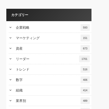
カテゴリー
keyboard_arrow_down
企業戦略
593
keyboard_arrow_down
マーケティング
151
keyboard_arrow_down
資産
673
keyboard_arrow_down
リーダー
1701
keyboard_arrow_down
トレンド
516
keyboard_arrow_down
数字
406
keyboard_arrow_down
組織
414
keyboard_arrow_down
業界別
489