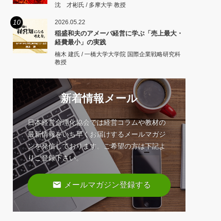
沈 才彬氏 / 多摩大学 教授
10
2026.05.22
稲盛和夫のアメーバ経営に学ぶ「売上最大・
経費最小」の実践
楠木 建氏 / 一橋大学大学院 国際企業戦略研究科
教授
新着情報メール
日本経営合理化協会では経営コラムや教材の
最新情報をいち早くお届けするメールマガジ
ンを発信しております。ご希望の方は下記よ
りご登録下さい。
email
メールマガジン登録する