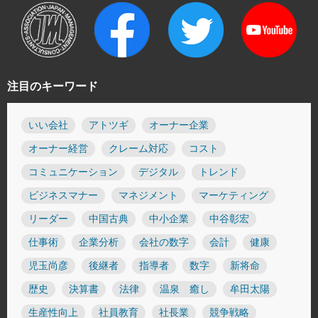
注目のキーワード
いい会社
アトツギ
オーナー企業
オーナー経営
クレーム対応
コスト
コミュニケーション
デジタル
トレンド
ビジネスマナー
マネジメント
マーケティング
リーダー
中国古典
中小企業
中谷彰宏
仕事術
企業分析
会社の数字
会計
健康
児玉尚彦
後継者
指導者
数字
新将命
歴史
決算書
法律
温泉 癒し
牟田太陽
生産性向上
社員教育
社長業
競争戦略