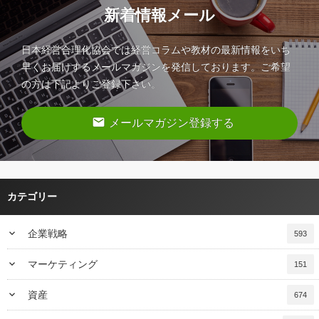
新着情報メール
日本経営合理化協会では経営コラムや教材の最新情報をいち
早くお届けするメールマガジンを発信しております。ご希望
の方は下記よりご登録下さい。
email
メールマガジン登録する
カテゴリー
keyboard_arrow_down
企業戦略
593
keyboard_arrow_down
マーケティング
151
keyboard_arrow_down
資産
674