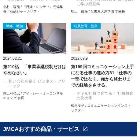
に学ぶ経営学
北村 森氏 / 『日経トレンディ』元編集
長／商品ジャーナリスト
杉山 厳海 / 名古屋大原学園 学園長
戦略・戦術
社員教育・営業
2024.02.21
2022.09.9
第210話 「事業承継税制だけは
第159回コミュニケーション上手
やめなさい」
になる仕事の進め方81「仕事の
一部ではなく、頭から終わりま
強い会社を築く ビジネス・クリ
での経験をさせる」
ニック
デキル社員に育てる！ 社員教育
井上和弘氏 / アイ・シー・オーコンサル
の決め手
ティング 会長
松尾友子 / コミュニケーションインスト
ラクター
JMCAおすすめ商品・サービス
open_in_new