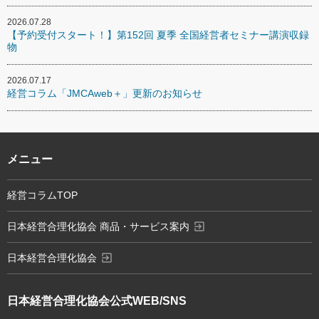
2026.07.28
【予約受付スタート！】第152回 夏季 全国経営者セミナー講演収録
物
2026.07.17
経営コラム「JMCAweb＋」更新のお知らせ
メニュー
経営コラムTOP
exit_to_app
日本経営合理化協会 商品・サービス案内
exit_to_app
日本経営合理化協会
日本経営合理化協会
公式WEB/SNS