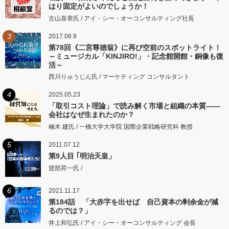
はり固定がよいのでしょうか！
古山喜章氏 / アイ・シー・オーコンサルティング社長
3
2017.06.9
第78回《二宮尊徳翁》に再び空前のスポットライト！
～ミュージカル「KINJIRO!」・記念館開館・銅像も復
活～
西川りゅうじん氏 / マーケティング コンサルタント
4
2025.05.23
「取引コスト理論」で読み解く市場と組織の本質――
会社はなぜ生まれたのか？
楠木 建氏 / 一橋大学大学院 国際企業戦略研究科 教授
5
2011.07.12
第9人目 ｢明治天皇」
渡部昇一氏 /
6
2021.11.17
第184話 「大赤字を出せば 自己資本の剰余金が減
るのでは？」
井上和弘氏 / アイ・シー・オーコンサルティング 会長