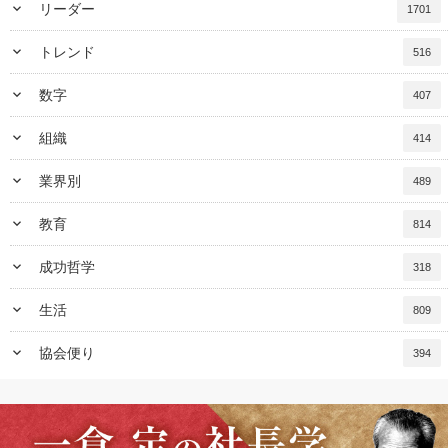
keyboard_arrow_down
リーダー
1701
keyboard_arrow_down
トレンド
516
keyboard_arrow_down
数字
407
keyboard_arrow_down
組織
414
keyboard_arrow_down
業界別
489
keyboard_arrow_down
教育
814
keyboard_arrow_down
成功哲学
318
keyboard_arrow_down
生活
809
keyboard_arrow_down
協会便り
394