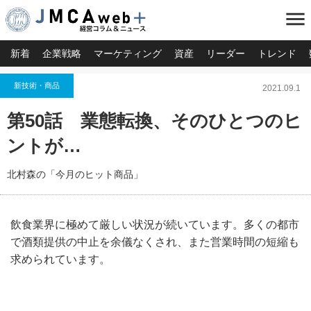
menu
新着
企業戦略
マーケティング
資産
リーダー
トレンド
新技術・商品
2021.09.1
第50話 業態転換、そのひとつのヒ
ントが…
北村森の「今月のヒット商品」
飲食業界に極めて厳しい状況が続いています。多くの都市
で酒類提供の中止を余儀なくされ、また営業時間の短縮も
求められています。