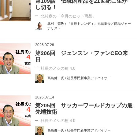
第109話 伝統的産品を21世紀に生か
し切る！
北村森の「今月のヒット商品」
北村 森氏 / 『日経トレンディ』元編集長／商品ジャー
ナリスト
2026.07.28
第206回 ジェンスン・ファンCEO来
日
社長のメシの種 4.0
高島健一氏 / 社長専門新事業アドバイザー
2026.07.14
第205回 サッカーワールドカップの最
先端技術
社長のメシの種 4.0
高島健一氏 / 社長専門新事業アドバイザー