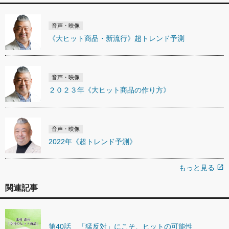
音声・映像
《大ヒット商品・新流行》超トレンド予測
音声・映像
２０２３年《大ヒット商品の作り方》
音声・映像
2022年《超トレンド予測》
もっと見る
open_in_new
関連記事
第40話 「猛反対」にこそ、ヒットの可能性