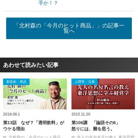
手か！？
「北村森の「今月のヒット商品」」の記事一
覧へ
あわせて読みたい記事
新技術・商品
人間学・古典
2018.08.1
2015.11.20
第13話 なぜ？「透明飲料」が
第106講 「論語その6」
ウケる理由
怒りには、難を思う。
北村森の「今月のヒット商品」
先人の名句名言の教え 東洋思想