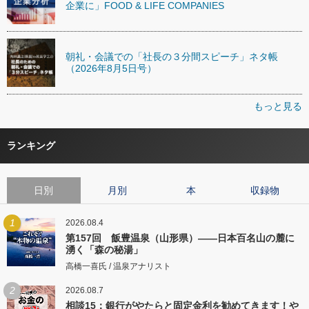
企業に」FOOD & LIFE COMPANIES
朝礼・会議での「社長の３分間スピーチ」ネタ帳
（2026年8月5日号）
もっと見る
ランキング
日別
月別
本
収録物
1
2026.08.4
第157回 飯豊温泉（山形県）――日本百名山の麓に
湧く「森の秘湯」
高橋一喜氏 / 温泉アナリスト
2
2026.08.7
相談15：銀行がやたらと固定金利を勧めてきます！や