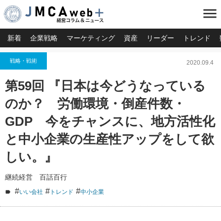
menu
新着
企業戦略
マーケティング
資産
リーダー
トレンド
戦略・戦術
2020.09.4
第59回 『日本は今どうなっている
のか？ 労働環境・倒産件数・
GDP 今をチャンスに、地方活性化
と中小企業の生産性アップをして欲
しい。』
継続経営 百話百行
#
#
#
いい会社
トレンド
中小企業