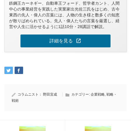
鉄鋼王カーネギー、自動車王フォード、哲学者カント、人間
中心の事業経営を実践した実業家出光佐三氏をはじめ、古今
東西の先人・偉人の言葉には、人物の生き様と数多くの知恵
が散りばめられている。先人・偉人たちの言葉を厳選し、経
営や人生に活かせるように1話10分・28講話で解説。
open_in_new
詳細を見る
コラムニスト：
野田宜成
カテゴリー:
企業戦略
,
戦略・
戦術