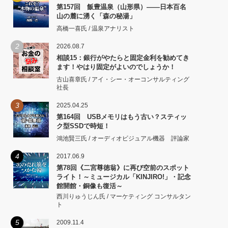
第157回 飯豊温泉（山形県）――日本百名
山の麓に湧く「森の秘湯」
高橋一喜氏 / 温泉アナリスト
2
2026.08.7
相談15：銀行がやたらと固定金利を勧めてき
ます！やはり固定がよいのでしょうか！
古山喜章氏 / アイ・シー・オーコンサルティング
社長
3
2025.04.25
第164回 USBメモリはもう古い？スティッ
ク型SSDで時短！
鴻池賢三氏 / オーディオビジュアル機器 評論家
4
2017.06.9
第78回《二宮尊徳翁》に再び空前のスポット
ライト！～ミュージカル「KINJIRO!」・記念
館開館・銅像も復活～
西川りゅうじん氏 / マーケティング コンサルタン
ト
5
2009.11.4