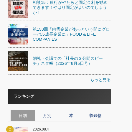
相談15：銀行がやたらと固定金利を勧め
てきます！やはり固定がよいのでしょう
か！
第153回「内需企業があっという間にグロ
ーバル成長企業に」FOOD & LIFE
COMPANIES
朝礼・会議での「社長の３分間スピー
チ」ネタ帳（2026年8月5日号）
もっと見る
ランキング
日別
月別
本
収録物
1
2026.08.4