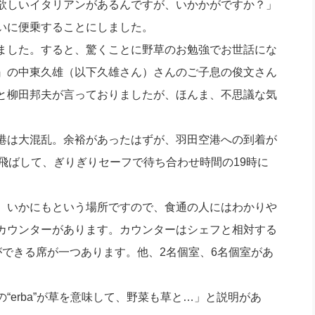
欲しいイタリアンがあるんですが、いかかがですか？」
社長のための“全員営業”(30
腕をつくる 人と組織を動かす(200)
銀行交渉はこうしなさい！(12)
高橋一
いに便乗することにしました。
行動科学マネジメント(5)
の社長のビジョン実現道場(10)
ました。すると、驚くことに野草のお勉強でお世話にな
』の中東久雄（以下久雄さん）さんのご子息の俊文さん
と柳田邦夫が言っておりましたが、ほんま、不思議な気
港は大混乱。余裕があったはずが、羽田空港への到着が
飛ばして、ぎりぎりセーフで待ち合わせ時間の19時に
。いかにもという場所ですので、食通の人にはわかりや
カウンターがあります。カウンターはシェフと相対する
ができる席が一つあります。他、2名個室、6名個室があ
erba”が草を意味して、野菜も草と…」と説明があ