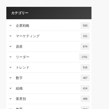
カテゴリー
keyboard_arrow_down
企業戦略
593
keyboard_arrow_down
マーケティング
151
keyboard_arrow_down
資産
674
keyboard_arrow_down
リーダー
1701
keyboard_arrow_down
トレンド
516
keyboard_arrow_down
数字
407
keyboard_arrow_down
組織
414
keyboard_arrow_down
業界別
489