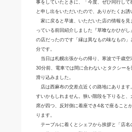
事をしていたときに、「今度、ぜひ同行して
社長の右
と申し出をいただいたので、ありがたくお誘
酒井英之
家に戻ると早速、いただいた店の情報を見
っている前回紹介しました『草喰なかひがし
の店だったのです「縁は異なもの味なもの」
分です。
当日は札幌出張からの帰り、寒波で千歳空
30分前、電車では間に合わないとタクシーを
滑り込みました。
店は西麻布の交差点近くの路地にあります
すいかもしれません。狭い階段を下りると、
席が四つ、反対側に着座でき4名で座ること
ります。
テーブルに着くとシェフから挨拶と「店名の“