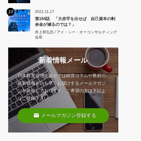
10
2021.11.17
第184話 「大赤字を出せば 自己資本の剰
余金が減るのでは？」
井上和弘氏 / アイ・シー・オーコンサルティング
会長
新着情報メール
日本経営合理化協会では経営コラムや教材の
最新情報をいち早くお届けするメールマガジ
ンを発信しております。ご希望の方は下記よ
りご登録下さい。
email
メールマガジン登録する