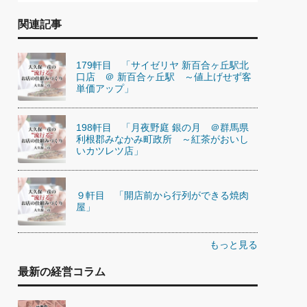
関連記事
179軒目 「サイゼリヤ 新百合ヶ丘駅北
口店 ＠ 新百合ヶ丘駅 ～値上げせず客
単価アップ」
198軒目 「月夜野庭 銀の月 ＠群馬県
利根郡みなかみ町政所 ～紅茶がおいし
いカツレツ店」
９軒目 「開店前から行列ができる焼肉
屋」
もっと見る
最新の経営コラム