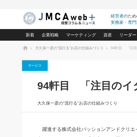
経営者
のため
実務家・専門
新着
企業戦略
マーケティング
資産
リーダー
ホーム
大久保一彦の“流行る”お店の仕組みづくり
94軒目 「注
中小企業の「１位づくり」戦略(96)
ネット戦略成功の秘訣 圧倒的に儲か
あなたの会社と資
オンリ
サービス
利益を最大化する「業務改善」横田尚哉氏(5)
ビジネスを一瞬で制する！一流グロ
どうなる金融業界
ビジネ
る“社長の戦略印象リスクマネジメント
(446)
強い会社を築く ビジネス・クリニック(240)
中国経済の最新動
94軒目 「注目のイ
ロングセラーの玉手箱(9)
ピョー
2026.08.7
2026.08.7
日本レーザー「人を大切にしながら利益を上げ
事業承継の前に
相談15：銀行がやたらと固定金
第153回「内需企業があっと
(3)
大復活＆快進撃！ユニバーサルスタ
きたいコト(12)
指導者た
利を勧めてきます！やはり固定
う間にグローバル成長企業に
は(5)
がよいのでしょうか！
FOOD & LIFE COMPANIES
大久保一彦の“流行る”お店の仕組みづくり
武器としてのM&A入門(3)
会社と社長のため
朝礼・
最高の自分を表現する 成功イメージ戦
社長のための“儲かる通販”戦略視点(151)
深読み企業分析(1
楠木建の
酒井光雄 成功事例に学ぶ繁栄企業の
継続経営 百話百行(85)
次もあ
躍進する株式会社パッションアンドクリエ
野田久美子 香港ビジネス成功法(10)
社長の口