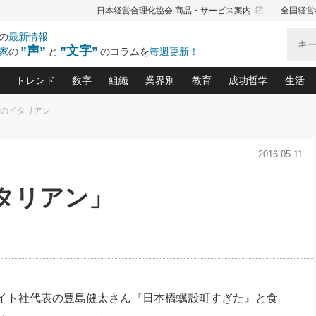
launch
日本経営合理化協会 商品・サービス案内
全国経営
の
最新情報
”声”
”文字”
家
の
と
のコラムを
毎週更新！
トレンド
数字
組織
業界別
教育
成功哲学
生活
目のイタリアン」
る仕組みづくり講座(12)
産を守る一手(171)
ーワンで勝ち残る企業風土づくり(54)
《ニューヨーク発》ビジネスリーダーの先読み: 最新トレンド
オーナー社長の「お金の悩み相談室」(15)
「賃金の誤解」(135)
なぜ、トヨタ式で会社が伸びるのか？(
“出来る”管理職の条件(62)
中国哲学に学ぶ 不
おの
と戦略拠点(9)
(50)
2016.05.11
ーバル経営者は知ってい
(39)
スリーダー×次の一手「牟田太陽の社長業ネクスト」
おカネが残る決算書にするために、やっておきたいこと(
中小企業の新たな法律リスク(178)
売れる住宅を創る 100の視点(100)
あなただからお願いしたいと
令和時代の「社長の
”(9)
「社長の繁盛トレンド通信」(90)
デジ
向(204)
会社を守り抜くための緊急対策(100)
職場の生産性を下げるハラスメントの予防策(1
大久保一彦の“流行る”お店の仕組みづく
クレーム対応 実践マニュアル
先人の名句名言の教
タリアン」
トル・F・グジバチの『経営戦略の新常識』(12)
北村森の「今月のヒット商品」(109)
リーダ
2026.08.5
2
る経営」の極意
、決めておきたい、知っておきたい、やってお
強い決算書の会社はココが違う！(36)
賃金決定の定石(68)
柿内幸夫─社長のための現場改善(174
クレーム対応の新知識と新常
渡部昇一の「日本の
い
第109話 伝統的産品を21世紀
第
ジオジャパンの成功要因と
る者かくあるべし(635)
次の売れ筋をつかむ術(102)
ワイ
」
に生かし切る！
損益分岐点を下げる、Ｐ／Ｌ不況時代の新戦略(12)
顧客・社員・社会から支持される「ウェルビ
デキル社員に育てる！ 社員
経営に活かす“十八史
の資産管理講座(95)
会議での「社長の３分間スピーチ」ネタ帳(159)
社長のメシの種 4.0(206)
門」(23)
必読
2026.08.5
新・会計経営と実学(37)
東川鷹年の「中小企業の人育
略(77)
53)
「経営知になる考え方」(57)
眼と耳
朝礼・会議での「社長の３分間
決算書の“見える化”術(12)
業績アップにつながる！ワン
スピーチ」ネタ帳（2026年8月5
ブランド戦略(39)
日号）
なたにお願いしたいと思われる「一流の仕事術」(28)
社長の
イト社代表の豊島健太さん『日本橋蠣殻町すぎた』と食
賢い社長の「経理財務の見どころ・勘どころ・ツッコ
欧米資産家に学ぶ二世教育(1
ぐせ経営哲学(100)
ろ」(149)
米国