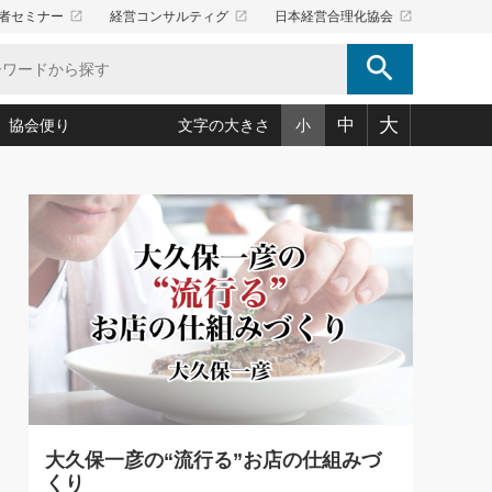
launch
launch
launch
者セミナー
経営コンサルティグ
日本経営合理化協会
search
大
中
協会便り
文字の大きさ
小
5)
況は会社守成の好機(38)
ころ心平の ──社長のための「か・ら・だマネジメント」
「愛読者通信」著者インタビュー(44)
34)
思われる 気配りの達人(127)
人間力の磨き方」(86)
ビジネス見聞録 経営ニュース(100)
タルＡＶを味方に！新・仕事術(180)
0)
り(210)
(92)
え 東洋思想に学ぶ経営学(132)
作間信司の経営無形庵(けいえいむぎょうあん)(166)
ー脳の鍛え方(32)
もっとみる
026.08.5
)
識(57)
指導者たち」(32)
経営セミナー情報局(1)
86回 「言葉狩り」
ンを楽しむ基礎レッスン(12)
ーイング経営入
教育の決め手(203)
略”(30)
繁栄への着眼点 牟田太陽(76)
！社長が読むべき今月の4冊(88)
て」(38)
講話を聞いて学ぼう 実学・耳学・磨く「ミミガク」のすすめ
で楽しむ読書術(162)
(7)
ランク上の手紙・メール術(100)
「氣」(30)
大久保一彦の“流行る”お店の仕組みづ
ミどこ
00)
くり
スポーツ・ビジネスに学ぶ心理学(98)