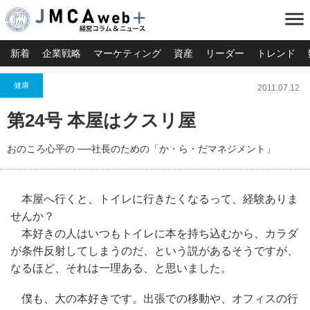
menu
新着
企業戦略
マーケティング
資産
リーダー
トレンド
健康
2011.07.12
第24号 本屋はクスリ屋
おのころ心平の ──社長のための「か・ら・だマネジメント」
本屋へ行くと、トイレに行きたくなるって、経験ありま
せんか？
本好きの人はいつもトイレに本を持ち込むから、カラダ
が条件反射してしまうのだ、という説があるそうですが、
なるほど、それは一理ある、と思いました。
僕も、大の本好きです。出張での移動や、オフィスの行