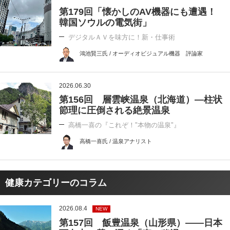
第179回「懐かしのAV機器にも遭遇！
韓国ソウルの電気街」
デジタルＡＶを味方に！新・仕事術
鴻池賢三氏 / オーディオビジュアル機器 評論家
2026.06.30
第156回 層雲峡温泉（北海道）―柱状
節理に圧倒される絶景温泉
高橋一喜の『これぞ！"本物の温泉"』
高橋一喜氏 / 温泉アナリスト
健康カテゴリーのコラム
2026.08.4
NEW
第157回 飯豊温泉（山形県）――日本