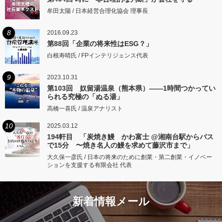
牟田太陽 / 日本経営合理化協会 理事長
8
2016.09.23
第88回「企業の将来性はESG？」
白根寿晴氏 / FPインテリジェンス代表
9
2023.10.31
第103回 奴留湯温泉（熊本県）――1時間つかってい
られる究極の「ぬる湯」
高橋一喜氏 / 温泉アナリスト
10
2025.03.12
194軒目 「炭焼き鰻 かわ富士 @湘南台駅からバス
で15分 〜焼き名人の鰻を求めて藤沢市まで」
大久保一彦氏 / 日本の将来のために創業・第二創業・イノベー
ションを支援する有限会社 代表
新着情報メール