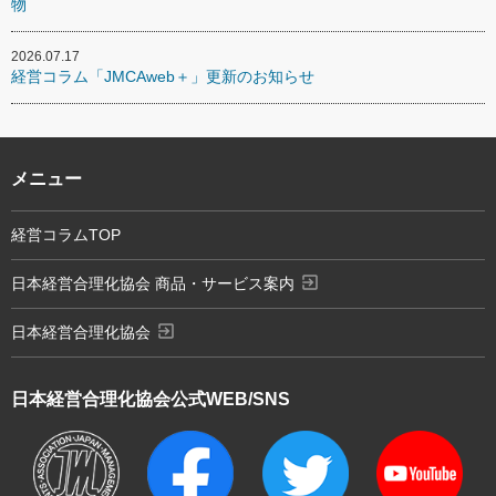
物
2026.07.17
経営コラム「JMCAweb＋」更新のお知らせ
メニュー
経営コラムTOP
exit_to_app
日本経営合理化協会 商品・サービス案内
exit_to_app
日本経営合理化協会
日本経営合理化協会
公式WEB/SNS