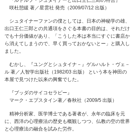
『ルドルフ・シュタイナーと出口王仁三郎の符合』
咲杜憩緩 著／星雲社 発売（2009/07/12 出版）
シュタイナーファンの僕としては、日本の神秘学の雄、
出口王仁三郎との共通項をさぐる本書の目的は、それだけ
でも十分価値があり、「こうした本は本当にすぐに書店か
ら消えてしまうので、早く買っておかないとー」と購入し
ました。
むかし、『ユングとシュタイナ－』ゲルハルト・ヴェ－
ル 著／人智学出版社（1982/03 出版） という本を神田の
本屋で見つけた以来の興奮でした。
『ブッダのサイコセラピー』
マーク・エプスタイン著／春秋社（2009/5 出版）
精神分析家、医学博士である著者が、永年の臨床を元
に、西洋の心理療法の歴史も概観しつつ、仏教の空の世界
と心理療法の融合を試みた労作。