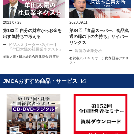
2021.07.28
2020.09.11
第183回 自分の財布からお金を
第84回「食品スーパー、食品流
出す気持ちで考える
通の縁の下の力持ち」サイバー
リンクス
ビジネスリーダー×次の一手
「牟田太陽の社長業ネクスト」
深読み企業分析
牟田太陽 / 日本経営合理化協会 理事長
有賀泰夫 / H&Lリサーチ代表 証券アナリ
スト
JMCAおすすめ商品・サービス
open_in_new