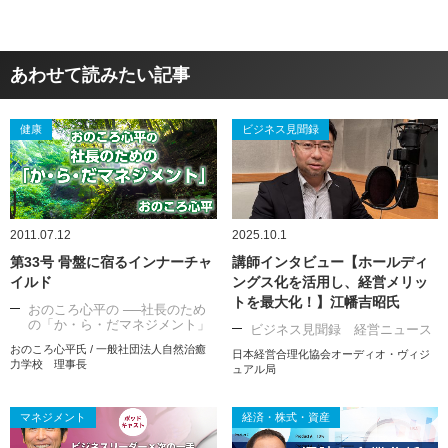
あわせて読みたい記事
健康
ビジネス見聞録
2011.07.12
2025.10.1
第33号 骨盤に宿るインナーチャ
講師インタビュー【ホールディ
イルド
ングス化を活用し、経営メリッ
トを最大化！】江幡吉昭氏
おのころ心平の ──社長のため
の「か・ら・だマネジメント」
ビジネス見聞録 経営ニュース
おのころ心平氏 / 一般社団法人自然治癒
日本経営合理化協会オーディオ・ヴィジ
力学校 理事長
ュアル局
マネジメント
経済・株式・資産