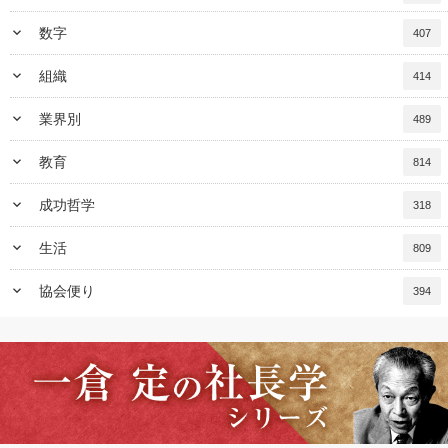
keyboard_arrow_down
数字
407
keyboard_arrow_down
組織
414
keyboard_arrow_down
業界別
489
keyboard_arrow_down
教育
814
keyboard_arrow_down
成功哲学
318
keyboard_arrow_down
生活
809
keyboard_arrow_down
協会便り
394