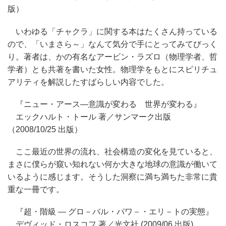
版）
いわゆる「チャクラ」に関する本はたくさん持っている
ので、「いまさら～」なんて気分で手にとってみてびっく
り。著者は、かの有名なアービン・ラズロ（物理学者、哲
学者）とも共著を書いた女性。物理学をもとにスピリチュ
アリティを解説したすばらしい内容でした。
『ニュー・アース―意識が変わる 世界が変わる』
エックハルト・トール 著／サンマーク出版
（2008/10/25 出版）
ここ最近の世界の流れ、社会構造の変化を見ていると、
まさに僕らが窺い知れない何か大きな地球の意識が働いて
いるように感じます。そうした洞察に満ち満ちた非常に貴
重な一冊です。
『超・階級 ― グロ－バル・パワ－・エリ－トの実態』
デヴィッド・ロスコフ 著／光文社 (2009/06 出版)