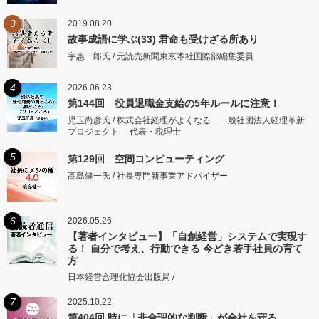
3
2019.08.20
故事成語に学ぶ(33) 君命も受けざる所あり
宇惠一郎氏 / 元読売新聞東京本社国際部編集委員
4
2026.06.23
第144回 役員退職金支給の5年ルールに注意！
児玉尚彦氏 / 株式会社経理がよくなる 一般社団法人経理革新
プロジェクト 代表・税理士
5
第129回 空間コンピューティング
高島健一氏 / 社長専門新事業アドバイザー
6
2026.05.26
【著者インタビュー】「自創経営」システムで実現す
る！ 自分で考え、行動できる 今どき若手社員の育て
方
日本経営合理化協会出版局 /
7
2025.10.22
第404回 時に「非合理的な判断」が会社を守る