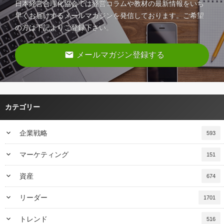
日本経営合理化協会では経営コラムや教材の最新情報をいち
早くお届けするメールマガジンを発信しております。ご希望
の方は下記よりご登録下さい。
email
メールマガジン登録する
カテゴリー
keyboard_arrow_down
企業戦略
593
keyboard_arrow_down
マーケティング
151
keyboard_arrow_down
資産
674
keyboard_arrow_down
リーダー
1701
keyboard_arrow_down
トレンド
516