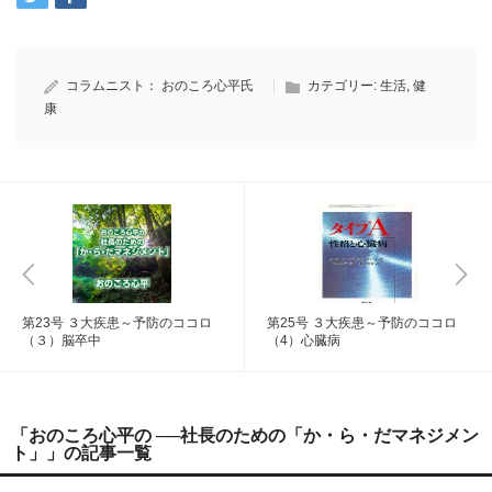
コラムニスト：
おのころ心平氏
カテゴリー:
生活
,
健
康
第23号 ３大疾患～予防のココロ
第25号 ３大疾患～予防のココロ
（３）脳卒中
（4）心臓病
「おのころ心平の ──社長のための「か・ら・だマネジメン
ト」」の記事一覧