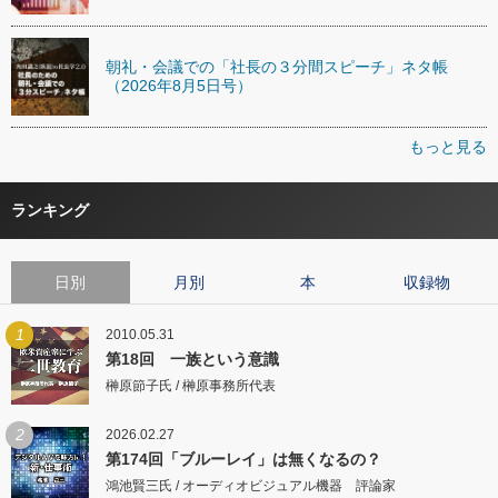
朝礼・会議での「社長の３分間スピーチ」ネタ帳
（2026年8月5日号）
もっと見る
ランキング
日別
月別
本
収録物
1
2010.05.31
第18回 一族という意識
榊原節子氏 / 榊原事務所代表
2
2026.02.27
第174回「ブルーレイ」は無くなるの？
鴻池賢三氏 / オーディオビジュアル機器 評論家