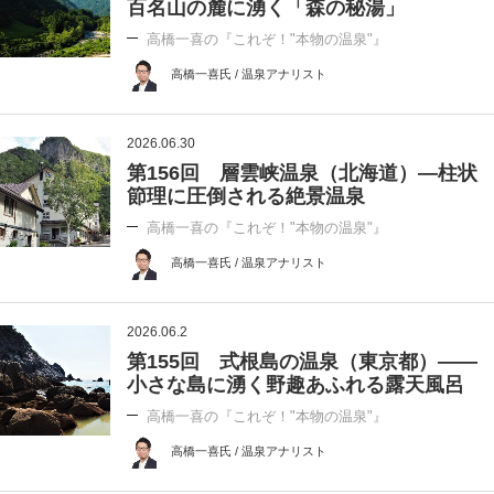
百名山の麓に湧く「森の秘湯」
高橋一喜の『これぞ！"本物の温泉"』
高橋一喜氏 / 温泉アナリスト
2026.06.30
第156回 層雲峡温泉（北海道）―柱状
節理に圧倒される絶景温泉
高橋一喜の『これぞ！"本物の温泉"』
高橋一喜氏 / 温泉アナリスト
2026.06.2
第155回 式根島の温泉（東京都）――
小さな島に湧く野趣あふれる露天風呂
高橋一喜の『これぞ！"本物の温泉"』
高橋一喜氏 / 温泉アナリスト