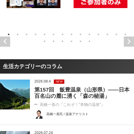
生活カテゴリーのコラム
2026.08.4
NEW
第157回 飯豊温泉（山形県）――日本
百名山の麓に湧く「森の秘湯」
高橋一喜の『これぞ！"本物の温泉"』
高橋一喜氏 / 温泉アナリスト
2026.07.24