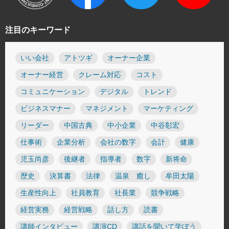
注目のキーワード
いい会社
アトツギ
オーナー企業
オーナー経営
クレーム対応
コスト
コミュニケーション
デジタル
トレンド
ビジネスマナー
マネジメント
マーケティング
リーダー
中国古典
中小企業
中谷彰宏
仕事術
企業分析
会社の数字
会計
健康
児玉尚彦
後継者
指導者
数字
新将命
歴史
決算書
法律
温泉 癒し
牟田太陽
生産性向上
社員教育
社長業
競争戦略
経営実務
経営戦略
話し方
読書
講師インタビュー
講演CD
講話を聞いて学ぼう