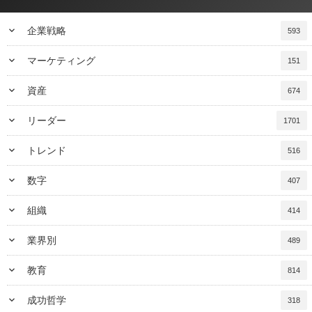
keyboard_arrow_down
企業戦略
593
keyboard_arrow_down
マーケティング
151
keyboard_arrow_down
資産
674
keyboard_arrow_down
リーダー
1701
keyboard_arrow_down
トレンド
516
keyboard_arrow_down
数字
407
keyboard_arrow_down
組織
414
keyboard_arrow_down
業界別
489
keyboard_arrow_down
教育
814
keyboard_arrow_down
成功哲学
318