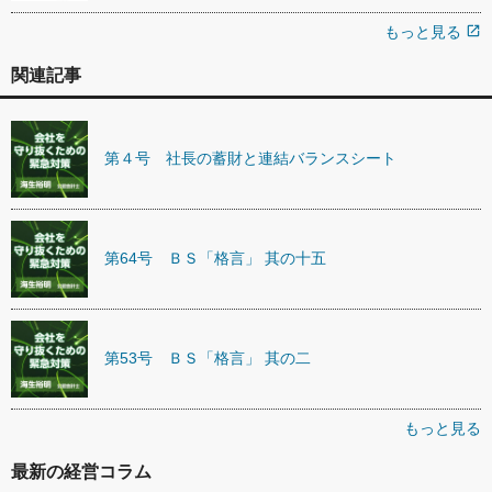
もっと見る
open_in_new
関連記事
第４号 社長の蓄財と連結バランスシート
第64号 ＢＳ「格言」 其の十五
第53号 ＢＳ「格言」 其の二
もっと見る
最新の経営コラム