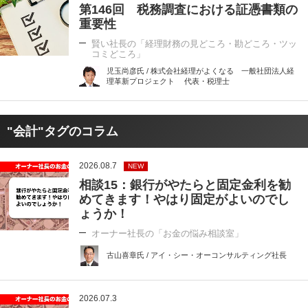
第146回 税務調査における証憑書類の
重要性
賢い社長の「経理財務の見どころ・勘どころ・ツッ
コミどころ」
児玉尚彦氏 / 株式会社経理がよくなる 一般社団法人経
理革新プロジェクト 代表・税理士
"会計"タグのコラム
2026.08.7
NEW
相談15：銀行がやたらと固定金利を勧
めてきます！やはり固定がよいのでし
ょうか！
オーナー社長の「お金の悩み相談室」
古山喜章氏 / アイ・シー・オーコンサルティング社長
2026.07.3