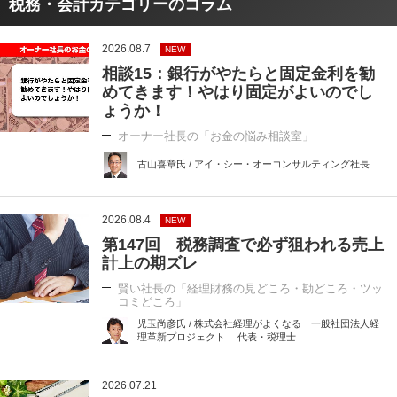
税務・会計カテゴリーのコラム
2026.08.7
NEW
相談15：銀行がやたらと固定金利を勧
めてきます！やはり固定がよいのでし
ょうか！
オーナー社長の「お金の悩み相談室」
古山喜章氏 / アイ・シー・オーコンサルティング社長
2026.08.4
NEW
第147回 税務調査で必ず狙われる売上
計上の期ズレ
賢い社長の「経理財務の見どころ・勘どころ・ツッ
コミどころ」
児玉尚彦氏 / 株式会社経理がよくなる 一般社団法人経
理革新プロジェクト 代表・税理士
2026.07.21