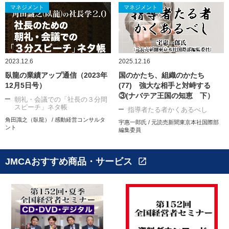
マネジメント
マネジメント
2023.12.6
2025.12.16
臥龍の業績アップ通信（2023年
国のかたち、組織のかたち
12月5日号）
(77) 強大な相手と対峙する
③(ナバテア王国の知恵 下）
朝礼・会議での「社長の３分間
スピーチ」ネタ帳
指導者たる者かくあるべし
角田識之（臥龍） / 感動経営コンサルタ
宇惠一郎氏 / 元読売新聞東京本社国際部
ント
編集委員
JMCAおすすめ商品・サービス
open_in_new