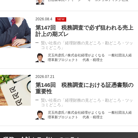
2026.08.4
NEW
第147回 税務調査で必ず狙われる売上
計上の期ズレ
賢い社長の「経理財務の見どころ・勘どころ・ツッ
コミどころ」
児玉尚彦氏 / 株式会社経理がよくなる 一般社団法人経
理革新プロジェクト 代表・税理士
2026.07.21
第146回 税務調査における証憑書類の
重要性
賢い社長の「経理財務の見どころ・勘どころ・ツッ
コミどころ」
児玉尚彦氏 / 株式会社経理がよくなる 一般社団法人経
理革新プロジェクト 代表・税理士