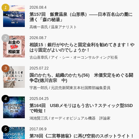
1
2026.08.4
第157回 飯豊温泉（山形県）――日本百名山の麓に
湧く「森の秘湯」
高橋一喜氏 / 温泉アナリスト
2
2026.08.7
相談15：銀行がやたらと固定金利を勧めてきます！や
はり固定がよいのでしょうか！
古山喜章氏 / アイ・シー・オーコンサルティング社長
3
2025.07.22
国のかたち、組織のかたち(56) 米価安定をめぐる闘
争②(徳川吉宗 中)
宇惠一郎氏 / 元読売新聞東京本社国際部編集委員
4
2025.04.25
第164回 USBメモリはもう古い？スティック型SSD
で時短！
鴻池賢三氏 / オーディオビジュアル機器 評論家
5
2017.06.9
第78回《二宮尊徳翁》に再び空前のスポットライト！