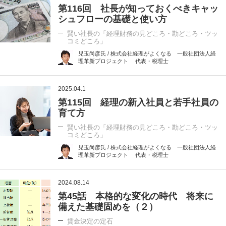
第116回 社長が知っておくべきキャッ
シュフローの基礎と使い方
賢い社長の「経理財務の見どころ・勘どころ・ツッ
コミどころ」
児玉尚彦氏 / 株式会社経理がよくなる 一般社団法人経
理革新プロジェクト 代表・税理士
2025.04.1
第115回 経理の新入社員と若手社員の
育て方
賢い社長の「経理財務の見どころ・勘どころ・ツッ
コミどころ」
児玉尚彦氏 / 株式会社経理がよくなる 一般社団法人経
理革新プロジェクト 代表・税理士
2024.08.14
第45話 本格的な変化の時代 将来に
備えた基礎固めを（２）
賃金決定の定石