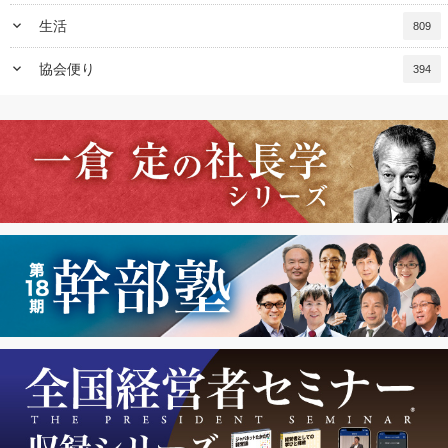
keyboard_arrow_down
生活
809
keyboard_arrow_down
協会便り
394