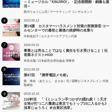
～ミュージカル「KINJIRO!」・記念館開館・銅像も復
活～
西川りゅうじん氏 / マーケティング コンサルタント
6
2023.05.12
第19講 カスタマーハラスメント対策の実務策⑥ コー
ルセンターでの最初と最後の挨拶時の名乗り
中村友妃子 / カスタマーケアプラン代表
7
2026.04.22
事業とは売ることではなく責任を引き受けること｜社
長業ネクスト#430
牟田太陽 / 日本経営合理化協会 理事長
8
2012.08.10
第97回 『携帯電話メモ術』
新 将命 （あたらし まさみ）氏 / 国際ビジネスブレイン 代表
取締役
9
2019.10.16
132軒目 「《ミシュラン手つかずの隠れ家！！天才
女将が打つ二八蕎麦は東京でもトップ10に入るかも》
浅草じゅうろく ＠台東区浅草」