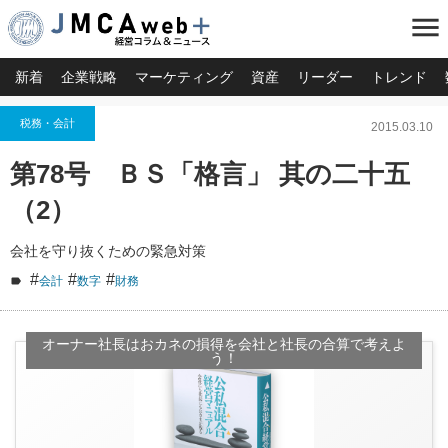
menu
新着
企業戦略
マーケティング
資産
リーダー
トレンド
税務・会計
2015.03.10
第78号 ＢＳ「格言」 其の二十五
（2）
会社を守り抜くための緊急対策
#
#
#
会計
数字
財務
オーナー社長はおカネの損得を会社と社長の合算で考えよ
う！