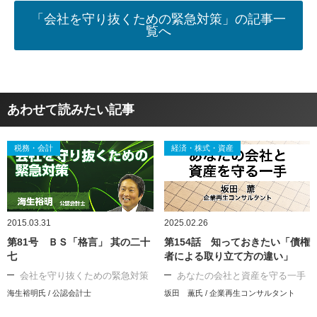
「会社を守り抜くための緊急対策」の記事一
覧へ
あわせて読みたい記事
税務・会計
経済・株式・資産
2015.03.31
2025.02.26
第81号 ＢＳ「格言」 其の二十
第154話 知っておきたい「債権
七
者による取り立て方の違い」
会社を守り抜くための緊急対策
あなたの会社と資産を守る一手
海生裕明氏 / 公認会計士
坂田 薫氏 / 企業再生コンサルタント