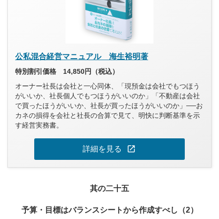
公私混合経営マニュアル 海生裕明著
特別割引価格 14,850円（税込）
オーナー社長は会社と一心同体、「現預金は会社でもつほう
がいいか、社長個人でもつほうがいいのか」「不動産は会社
で買ったほうがいいか、社長が買ったほうがいいのか」──お
カネの損得を会社と社長の合算で見て、明快に判断基準を示
す経営実務書。
open_in_new
詳細を見る
其の二十五
予算・目標はバランスシートから作成すべし（2）