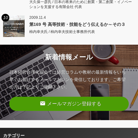
大久保一彦氏 / 日本の将来のために創業・第二創業・イノベー
ションを支援する有限会社 代表
10
2009.11.4
第169 号 高等技術・技能をどう伝えるか～その３
柿内幸夫氏 / 柿内幸夫技術士事務所代表
新着情報メール
日本経営合理化協会では経営コラムや教材の最新情報をいち
早くお届けするメールマガジンを発信しております。ご希望
の方は下記よりご登録下さい。
email
メールマガジン登録する
カテゴリー