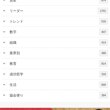
keyboard_arrow_down
資産
674
keyboard_arrow_down
リーダー
1701
keyboard_arrow_down
トレンド
516
keyboard_arrow_down
数字
407
keyboard_arrow_down
組織
414
keyboard_arrow_down
業界別
489
keyboard_arrow_down
教育
814
keyboard_arrow_down
成功哲学
318
keyboard_arrow_down
生活
809
keyboard_arrow_down
協会便り
394