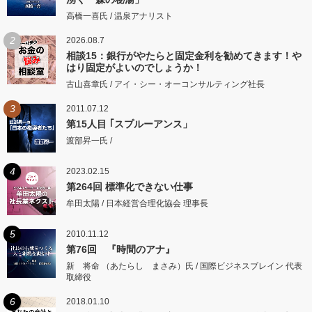
高橋一喜氏 / 温泉アナリスト
2
2026.08.7
相談15：銀行がやたらと固定金利を勧めてきます！や
はり固定がよいのでしょうか！
古山喜章氏 / アイ・シー・オーコンサルティング社長
3
2011.07.12
第15人目 ｢スプルーアンス」
渡部昇一氏 /
4
2023.02.15
第264回 標準化できない仕事
牟田太陽 / 日本経営合理化協会 理事長
5
2010.11.12
第76回 『時間のアナ』
新 将命 （あたらし まさみ）氏 / 国際ビジネスブレイン 代表
取締役
6
2018.01.10