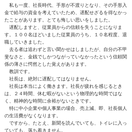
私も一度、社長時代、手形が不渡りとなり、その手形入
金で給与の資金を考えていたため、遅配せざるを得なかっ
たことがあります。とても悔しい思いをしました。
遅配しますと、従業員からの信頼を失うことになりま
す。１００名ほどいました従業員のうち、１０名程度、退
職していきました。
去る者は追わずと言い聞かせはしましたが、自分の不甲
斐なさと、金銭でしかつながっていなかったという信頼関
係の薄さに愕然とした覚えがあります。
教訓です。
社長は、絶対に遅配してはなりません。
社長は本当によく働きます。社長が疲れを感じるとき
は、２４時間、休む暇がないという物理的な時間ではな
く、精神的な時間に余裕がないときです。
特に中小企業や個人事業の場合、売上減、即、社長個人
の生活費がなくなります。
ですから、たとえ、新聞を読んでいても、トイレに入っ
ていても、落ち着きません。