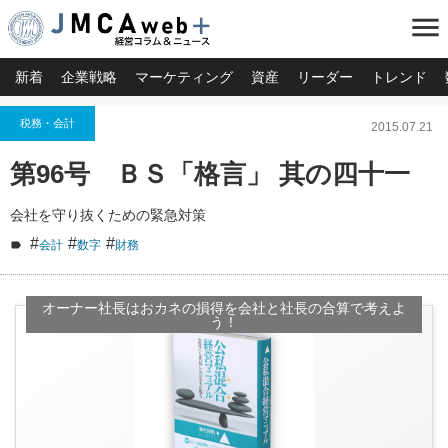
menu
新着
企業戦略
マーケティング
資産
リーダー
トレンド
税務・会計
2015.07.21
第96号 ＢＳ「格言」 其の四十一
会社を守り抜くための緊急対策
#
#
#
会計
数字
財務
オーナー社長はおカネの損得を会社と社長の合算で考えよ
う！