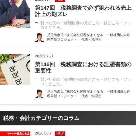
第147回 税務調査で必ず狙われる売上
計上の期ズレ
賢い社長の「経理財務の見どころ・勘どころ・ツッ
コミどころ」
児玉尚彦氏 / 株式会社経理がよくなる 一般社団法人経
理革新プロジェクト 代表・税理士
2026.07.21
第146回 税務調査における証憑書類の
重要性
賢い社長の「経理財務の見どころ・勘どころ・ツッ
コミどころ」
児玉尚彦氏 / 株式会社経理がよくなる 一般社団法人経
理革新プロジェクト 代表・税理士
税務・会計カテゴリーのコラム
2026.08.7
NEW