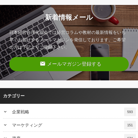
新着情報メール
日本経営合理化協会では経営コラムや教材の最新情報をいち
早くお届けするメールマガジンを発信しております。ご希望
の方は下記よりご登録下さい。
email
メールマガジン登録する
カテゴリー
keyboard_arrow_down
企業戦略
593
keyboard_arrow_down
マーケティング
151