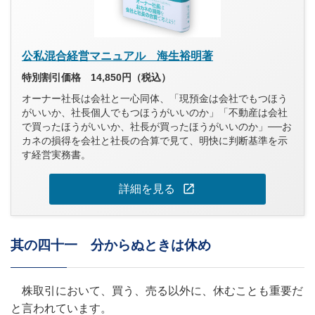
公私混合経営マニュアル 海生裕明著
特別割引価格 14,850円（税込）
オーナー社長は会社と一心同体、「現預金は会社でもつほう
がいいか、社長個人でもつほうがいいのか」「不動産は会社
で買ったほうがいいか、社長が買ったほうがいいのか」──お
カネの損得を会社と社長の合算で見て、明快に判断基準を示
す経営実務書。
open_in_new
詳細を見る
其の四十一 分からぬときは休め
株取引において、買う、売る以外に、休むことも重要だ
と言われています。