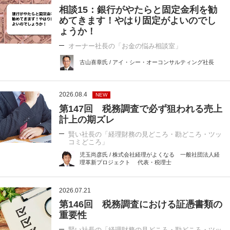
相談15：銀行がやたらと固定金利を勧
めてきます！やはり固定がよいのでし
ょうか！
オーナー社長の「お金の悩み相談室」
古山喜章氏 / アイ・シー・オーコンサルティング社長
2026.08.4
NEW
第147回 税務調査で必ず狙われる売上
計上の期ズレ
賢い社長の「経理財務の見どころ・勘どころ・ツッ
コミどころ」
児玉尚彦氏 / 株式会社経理がよくなる 一般社団法人経
理革新プロジェクト 代表・税理士
2026.07.21
第146回 税務調査における証憑書類の
重要性
賢い社長の「経理財務の見どころ・勘どころ・ツッ