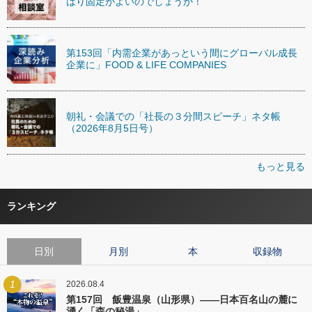
はり固定がよいのでしょうか！
第153回「内需企業があっという間にグローバル成長
企業に」FOOD & LIFE COMPANIES
朝礼・会議での「社長の３分間スピーチ」ネタ帳
（2026年8月5日号）
もっと見る
ランキング
日別
月別
本
収録物
1
2026.08.4
第157回 飯豊温泉（山形県）――日本百名山の麓に
湧く「森の秘湯」