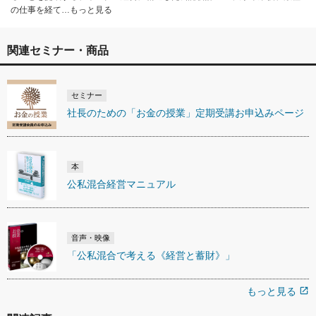
の仕事を経て…もっと見る
関連セミナー・商品
セミナー
社長のための「お金の授業」定期受講お申込みページ
本
公私混合経営マニュアル
音声・映像
「公私混合で考える《経営と蓄財》」
もっと見る
open_in_new