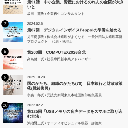
第91話 中小企業。資産におけるのれんの金額が大き
いと...
坂田 薫氏 / 企業再生コンサルタント
7
2024.02.6
第87回 デジタルインボイスPeppolの準備を始める
児玉尚彦氏 / 株式会社経理がよくなる 一般社団法人経理革新
プロジェクト 代表・税理士
8
第203回 COMPUTEX2026台北
高島健一氏 / 社長専門新事業アドバイザー
9
2025.10.28
国のかたち、組織のかたち(70) 日本銀行と財政政策
④(戦後復興)
宇惠一郎氏 / 元読売新聞東京本社国際部編集委員
10
2022.02.2
第125回「USBメモリの音声データをスマホに取り込
む方法」
鴻池賢三氏 / オーディオビジュアル機器 評論家