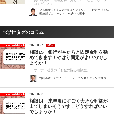
コミどころ」
児玉尚彦氏 / 株式会社経理がよくなる 一般社団法人経
理革新プロジェクト 代表・税理士
"会計"タグのコラム
2026.08.7
NEW
相談15：銀行がやたらと固定金利を勧
めてきます！やはり固定がよいのでし
ょうか！
オーナー社長の「お金の悩み相談室」
古山喜章氏 / アイ・シー・オーコンサルティング社長
2026.07.3
相談14：来年度にすごく大きな利益が
出てしまいそうです！どうすればいい
でしょうか！