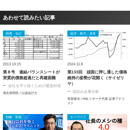
あわせて読みたい記事
税務・会計
経済・株式・資産
2013.10.15
2024.11.8
第８号 連結バランスシートが
第133回 頑固に押し通した価格
実質的債務超過だと再建困難
維持の姿勢が花開く（サイゼリ
ヤ）
会社を守り抜くための緊急対策
深読み企業分析
海生裕明氏 / 公認会計士
有賀泰夫 / H&Lリサーチ代表 証券アナリ
スト
戦略・戦術
キーワード