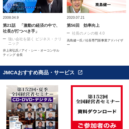
2008.04.9
2020.07.21
第21話 「激動の経済の中で、
第56回 効率向上
社長が打つべき手」
社長のメシの種 4.0
強い会社を築く ビジネス・クリ
高島健一氏 / 社長専門新事業アドバイザ
ニック
ー
井上和弘氏 / アイ・シー・オーコンサル
ティング 会長
JMCAおすすめ商品・サービス
open_in_new