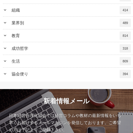
keyboard_arrow_down
組織
414
keyboard_arrow_down
業界別
489
keyboard_arrow_down
教育
814
keyboard_arrow_down
成功哲学
318
keyboard_arrow_down
生活
809
keyboard_arrow_down
協会便り
394
新着情報メール
日本経営合理化協会では経営コラムや教材の最新情報をいち
早くお届けするメールマガジンを発信しております。ご希望
の方は下記よりご登録下さい。