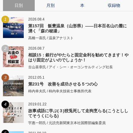
日別
月別
本
収録物
1
2026.08.4
第157回 飯豊温泉（山形県）――日本百名山の麓に
湧く「森の秘湯」
高橋一喜氏 / 温泉アナリスト
2
2026.08.7
相談15：銀行がやたらと固定金利を勧めてきます！や
はり固定がよいのでしょうか！
古山喜章氏 / アイ・シー・オーコンサルティング社長
3
2012.05.1
第231号 改善を成功させる５つの心
柿内幸夫氏 / 柿内幸夫技術士事務所代表
4
2019.01.22
故事成語に学ぶ(３)狡兎死して走狗烹らる(こうとしし
てそうくにらる)
宇惠一郎氏 / 元読売新聞東京本社国際部編集委員