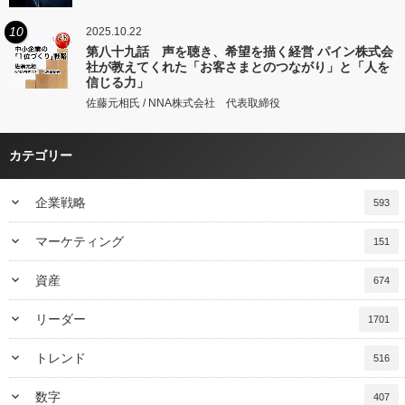
10
2025.10.22
第八十九話 声を聴き、希望を描く経営 パイン株式会
社が教えてくれた「お客さまとのつながり」と「人を
信じる力」
佐藤元相氏 / NNA株式会社 代表取締役
カテゴリー
keyboard_arrow_down
企業戦略
593
keyboard_arrow_down
マーケティング
151
keyboard_arrow_down
資産
674
keyboard_arrow_down
リーダー
1701
keyboard_arrow_down
トレンド
516
keyboard_arrow_down
数字
407