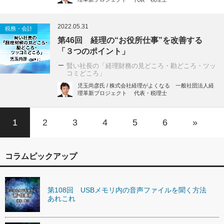
2022.05.31
税務・会計
第46回 経理の“お役所仕事”を改善する
「３つのポイント」
賢い社長の「経理財務の見どころ・勘どころ・ツッ
コミどころ」
児玉尚彦氏 / 株式会社経理がよくなる 一般社団法人経
理革新プロジェクト 代表・税理士
1
2
3
4
5
6
»
コラムピックアップ
第108回 USBメモリ内の音声ファイルを聞く方法
あれこれ