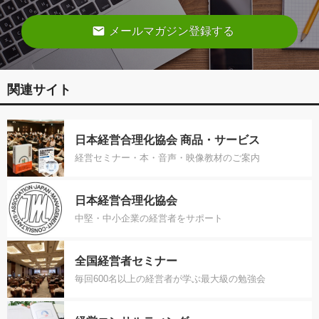
email
メールマガジン登録する
関連サイト
日本経営合理化協会 商品・サービス
経営セミナー・本・音声・映像教材のご案内
日本経営合理化協会
中堅・中小企業の経営者をサポート
全国経営者セミナー
毎回600名以上の経営者が学ぶ最大級の勉強会