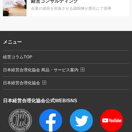
経営コンサルティング
企業の成長を加速させる講師陣が貴社にて指導
メニュー
経営コラムTOP
exit_to_app
日本経営合理化協会 商品・サービス案内
exit_to_app
日本経営合理化協会
日本経営合理化協会
公式WEB/SNS