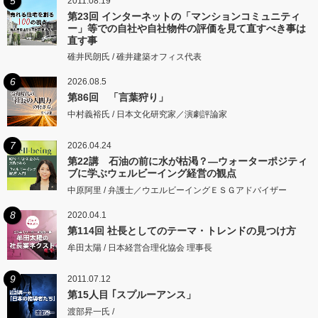
5
2011.08.19
第23回 インターネットの「マンションコミュニティ
ー」等での自社や自社物件の評価を見て直すべき事は
直す事
碓井民朗氏 / 碓井建築オフィス代表
6
2026.08.5
第86回 「言葉狩り」
中村義裕氏 / 日本文化研究家／演劇評論家
7
2026.04.24
第22講 石油の前に水が枯渇？―ウォーターポジティ
ブに学ぶウェルビーイング経営の観点
中原阿里 / 弁護士／ウエルビーイングＥＳＧアドバイザー
8
2020.04.1
第114回 社長としてのテーマ・トレンドの見つけ方
牟田太陽 / 日本経営合理化協会 理事長
9
2011.07.12
第15人目 ｢スプルーアンス」
渡部昇一氏 /