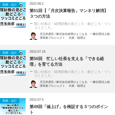
2022.08.2
税務・会計
第51回【「月次決算報告」マンネリ解消】
３つの方法
賢い社長の「経理財務の見どころ・勘どころ・ツッ
コミどころ」
児玉尚彦氏 / 株式会社経理がよくなる 一般社団法人経
理革新プロジェクト 代表・税理士
2022.07.19
税務・会計
第50回 忙しい社長を支える「できる経
理」を育てる方法
賢い社長の「経理財務の見どころ・勘どころ・ツッ
コミどころ」
児玉尚彦氏 / 株式会社経理がよくなる 一般社団法人経
理革新プロジェクト 代表・税理士
2022.07.5
税務・会計
第49回「値上げ」を検証する３つのポイン
ト