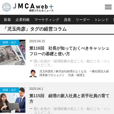
menu
新着
企業戦略
マーケティング
資産
リーダー
トレンド
「児玉尚彦」タグの経営コラム
2025.04.15
税務・会計
第116回 社長が知っておくべきキャッシュ
フローの基礎と使い方
賢い社長の「経理財務の見どころ・勘どころ・ツッ
コミどころ」
児玉尚彦氏 / 株式会社経理がよくなる 一般社団法人経
理革新プロジェクト 代表・税理士
2025.04.1
税務・会計
第115回 経理の新入社員と若手社員の育て
方
賢い社長の「経理財務の見どころ・勘どころ・ツッ
コミどころ」