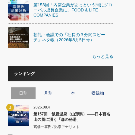
第153回「内需企業があっという間にグロ
ーバル成長企業に」FOOD & LIFE
COMPANIES
朝礼・会議での「社長の３分間スピー
チ」ネタ帳（2026年8月5日号）
もっと見る
ランキング
日別
月別
本
収録物
1
2026.08.4
第157回 飯豊温泉（山形県）――日本百名
山の麓に湧く「森の秘湯」
高橋一喜氏 / 温泉アナリスト