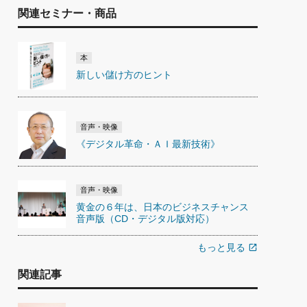
関連セミナー・商品
本
新しい儲け方のヒント
音声・映像
《デジタル革命・ＡＩ最新技術》
音声・映像
黄金の６年は、日本のビジネスチャンス
音声版（CD・デジタル版対応）
もっと見る
open_in_new
関連記事