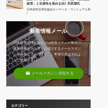
経営」と生産性を高める法》田尻望氏
日本経営合理化協会オーディオ・ヴィジュアル局
/
新着情報メール
日本経営合理化協会では経営コラムや教材の
最新情報をいち早くお届けするメールマガジ
ンを発信しております。ご希望の方は下記よ
りご登録下さい。
email
メールマガジン登録する
カテゴリー