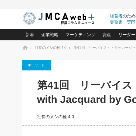
経営者
のため
実務家・専門
新着
企業戦略
マーケティング
資産
リーダー
ホーム
社長のメシの種 4.0
第41回 リーバイス・トラッカージャケット wi
中小企業の「１位づくり」戦略(96)
ネット戦略成功の秘訣 圧倒的に儲か
あなたの会社と資
オンリ
キーワード
利益を最大化する「業務改善」横田尚哉氏(5)
ビジネスを一瞬で制する！一流グロ
どうなる金融業界
ビジネ
る“社長の戦略印象リスクマネジメント
(446)
強い会社を築く ビジネス・クリニック(240)
中国経済の最新動
第41回 リーバイ
ロングセラーの玉手箱(9)
ピョー
2026.08.7
2026.08.7
日本レーザー「人を大切にしながら利益を上げ
事業承継の前に
相談15：銀行がやたらと固定金
第153回「内需企業があっと
(3)
大復活＆快進撃！ユニバーサルスタ
きたいコト(12)
指導者た
with Jacquard by G
利を勧めてきます！やはり固定
う間にグローバル成長企業に
は(5)
がよいのでしょうか！
FOOD & LIFE COMPANIES
武器としてのM&A入門(3)
会社と社長のため
朝礼・
最高の自分を表現する 成功イメージ戦
社長のための“儲かる通販”戦略視点(151)
深読み企業分析(1
楠木建の
社長のメシの種 4.0
酒井光雄 成功事例に学ぶ繁栄企業の
継続経営 百話百行(85)
次もあ
野田久美子 香港ビジネス成功法(10)
社長の口