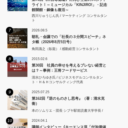
ライト！～ミュージカル「KINJIRO!」・記念
館開館・銅像も復活～
西川りゅうじん氏 / マーケティング コンサルタン
ト
7
2026.08.5
朝礼・会議での「社長の３分間スピーチ」ネ
タ帳（2026年8月5日号）
角田識之（臥龍） / 感動経営コンサルタント
8
2015.02.6
第30回 社員の幸せを考えるブレない経営と
は？～事例：王将フードサービス
清水ひろゆき氏 / ビジネスモデルコンサルタン
ト・Ｈ＆Ｈコンサルティング代表
9
2025.07.25
第162回『逆のものさし思考』（著：清水克
衛）
本のソムリエ・団長 シブヤ駅前読書大学学長 /
10
2024.04.1
講師インタビュー《キーエンス流「付加価値