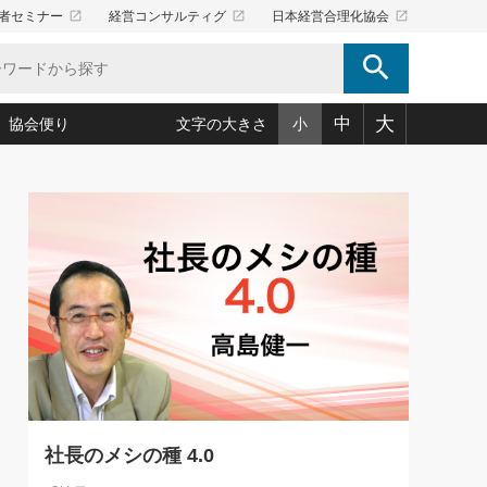
launch
launch
launch
者セミナー
経営コンサルティグ
日本経営合理化協会
search
大
中
協会便り
文字の大きさ
小
5)
況は会社守成の好機(38)
ころ心平の ──社長のための「か・ら・だマネジメント」
「愛読者通信」著者インタビュー(44)
34)
思われる 気配りの達人(127)
人間力の磨き方」(86)
ビジネス見聞録 経営ニュース(100)
タルＡＶを味方に！新・仕事術(180)
0)
り(210)
(92)
え 東洋思想に学ぶ経営学(132)
作間信司の経営無形庵(けいえいむぎょうあん)(166)
ー脳の鍛え方(32)
もっとみる
026.08.5
)
識(57)
指導者たち」(32)
経営セミナー情報局(1)
86回 「言葉狩り」
ンを楽しむ基礎レッスン(12)
ーイング経営入
教育の決め手(203)
略”(30)
繁栄への着眼点 牟田太陽(76)
！社長が読むべき今月の4冊(88)
て」(38)
講話を聞いて学ぼう 実学・耳学・磨く「ミミガク」のすすめ
で楽しむ読書術(162)
(7)
ランク上の手紙・メール術(100)
「氣」(30)
社長のメシの種 4.0
ミどこ
00)
スポーツ・ビジネスに学ぶ心理学(98)