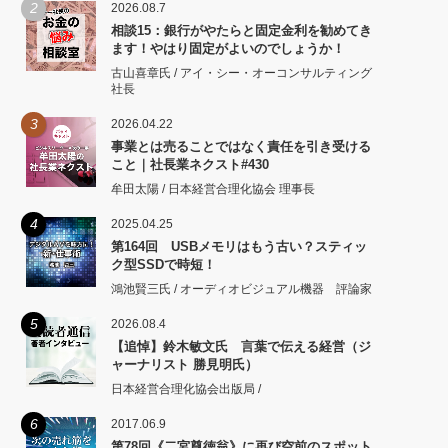
2
2026.08.7
相談15：銀行がやたらと固定金利を勧めてき
ます！やはり固定がよいのでしょうか！
古山喜章氏 / アイ・シー・オーコンサルティング
社長
3
2026.04.22
事業とは売ることではなく責任を引き受ける
こと｜社長業ネクスト#430
牟田太陽 / 日本経営合理化協会 理事長
4
2025.04.25
第164回 USBメモリはもう古い？スティッ
ク型SSDで時短！
鴻池賢三氏 / オーディオビジュアル機器 評論家
5
2026.08.4
【追悼】鈴木敏文氏 言葉で伝える経営（ジ
ャーナリスト 勝見明氏）
日本経営合理化協会出版局 /
6
2017.06.9
第78回《二宮尊徳翁》に再び空前のスポット