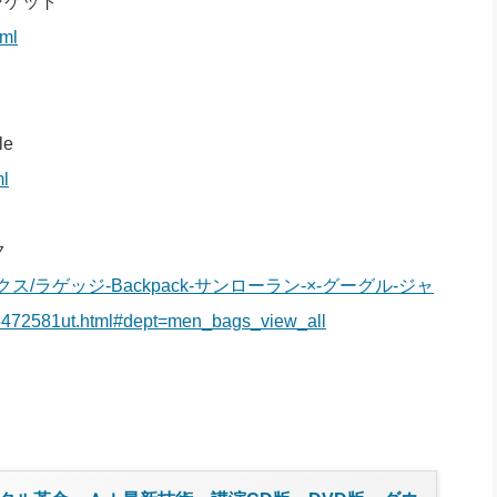
ャケット
tml
le
ml
ク
ct/ユニセックス/ラゲッジ-Backpack-サンローラン-×-グーグル-ジャ
1ut.html#dept=men_bags_view_all