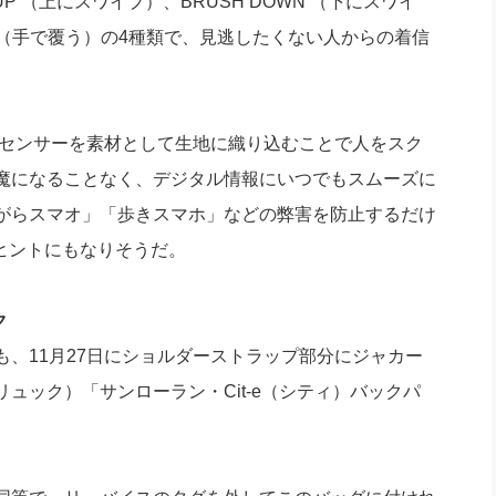
 （上にスワイプ）、BRUSH DOWN （下にスワイ
OVER（手で覆う）の4種類で、見逃したくない人からの着信
。
、センサーを素材として生地に織り込むことで人をスク
魔になることなく、デジタル情報にいつでもスムーズに
がらスマオ」「歩きスマホ」などの弊害を防止するだけ
ヒントにもなりそうだ。
ク
、11月27日にショルダーストラップ部分にジャカー
ュック）「サンローラン・Cit-e（シティ）バックパ