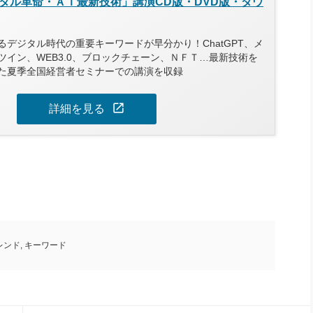
タル革命・ＡＩ最新技術」講演CD版・DVD版・ダウ
デジタル時代の重要キーワードが早分かり！ChatGPT、メ
ツイン、WEB3.0、ブロックチェーン、ＮＦＴ…最新技術を
た夏季全国経営者セミナーでの講演を収録
open_in_new
詳細を見る
レンド
,
キーワード