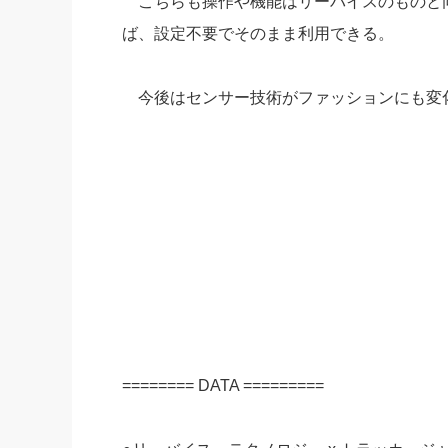
こちらも操作や機能はリーバイスのものと
ば、設定不要でそのまま利用できる。
今後はセンサー技術がファッションにも変
======== DATA =========