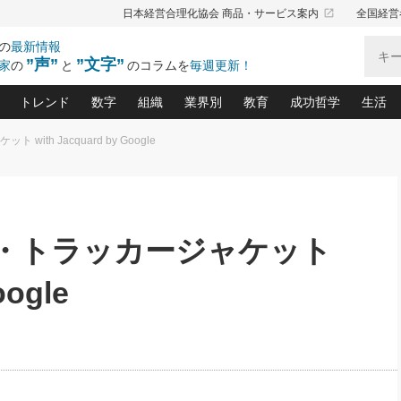
launch
日本経営合理化協会 商品・サービス案内
全国経営
の
最新情報
”声”
”文字”
家
の
と
のコラムを
毎週更新！
トレンド
数字
組織
業界別
教育
成功哲学
生活
th Jacquard by Google
る仕組みづくり講座(12)
産を守る一手(171)
ーワンで勝ち残る企業風土づくり(54)
《ニューヨーク発》ビジネスリーダーの先読み: 最新トレンド
オーナー社長の「お金の悩み相談室」(15)
「賃金の誤解」(135)
なぜ、トヨタ式で会社が伸びるのか？(
“出来る”管理職の条件(62)
中国哲学に学ぶ 不
おの
と戦略拠点(9)
(50)
ーバル経営者は知ってい
(39)
スリーダー×次の一手「牟田太陽の社長業ネクスト」
おカネが残る決算書にするために、やっておきたいこと(
中小企業の新たな法律リスク(178)
売れる住宅を創る 100の視点(100)
あなただからお願いしたいと
令和時代の「社長の
”(9)
「社長の繁盛トレンド通信」(90)
デジ
向(204)
会社を守り抜くための緊急対策(100)
職場の生産性を下げるハラスメントの予防策(1
大久保一彦の“流行る”お店の仕組みづく
クレーム対応 実践マニュアル
先人の名句名言の教
ス・トラッカージャケット
トル・F・グジバチの『経営戦略の新常識』(12)
北村森の「今月のヒット商品」(109)
リーダ
2026.08.5
2
る経営」の極意
、決めておきたい、知っておきたい、やってお
強い決算書の会社はココが違う！(36)
賃金決定の定石(68)
柿内幸夫─社長のための現場改善(174
クレーム対応の新知識と新常
渡部昇一の「日本の
い
第109話 伝統的産品を21世紀
第
ジオジャパンの成功要因と
る者かくあるべし(635)
次の売れ筋をつかむ術(102)
ワイ
oogle
」
に生かし切る！
損益分岐点を下げる、Ｐ／Ｌ不況時代の新戦略(12)
顧客・社員・社会から支持される「ウェルビ
デキル社員に育てる！ 社員
経営に活かす“十八史
の資産管理講座(95)
会議での「社長の３分間スピーチ」ネタ帳(159)
社長のメシの種 4.0(206)
門」(23)
必読
2026.08.5
新・会計経営と実学(37)
東川鷹年の「中小企業の人育
略(77)
53)
「経営知になる考え方」(57)
眼と耳
朝礼・会議での「社長の３分間
決算書の“見える化”術(12)
業績アップにつながる！ワン
スピーチ」ネタ帳（2026年8月5
ブランド戦略(39)
日号）
なたにお願いしたいと思われる「一流の仕事術」(28)
社長の
賢い社長の「経理財務の見どころ・勘どころ・ツッコ
欧米資産家に学ぶ二世教育(1
ぐせ経営哲学(100)
ろ」(149)
米国