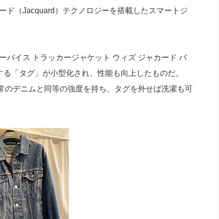
社長のための“全員営業”(30
ード（Jacquard）テクノロジーを搭載したスマートジ
腕をつくる 人と組織を動かす(200)
銀行交渉はこうしなさい！(12)
高橋一
行動科学マネジメント(5)
の社長のビジョン実現道場(10)
バイス トラッカージャケット ウィズ ジャカード バ
着する「タグ」が小型化され、性能も向上したものだ。
常のデニムと同等の強度を持ち、タグを外せば洗濯も可