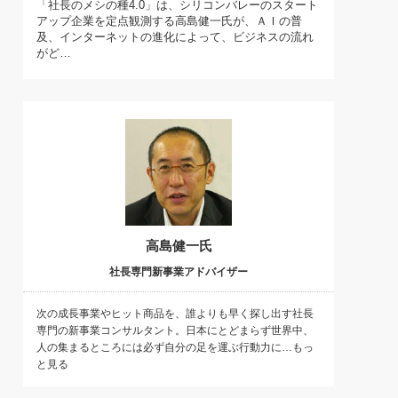
「社長のメシの種4.0」は、シリコンバレーのスタート
)
アップ企業を定点観測する高島健一氏が、ＡＩの普
喜の『これぞ！"本物の温泉"』(157)
及、インターネットの進化によって、ビジネスの流れ
がど…
高島健一氏
社長専門新事業アドバイザー
次の成長事業やヒット商品を、誰よりも早く探し出す社長
専門の新事業コンサルタント。日本にとどまらず世界中、
人の集まるところには必ず自分の足を運ぶ行動力に…もっ
と見る