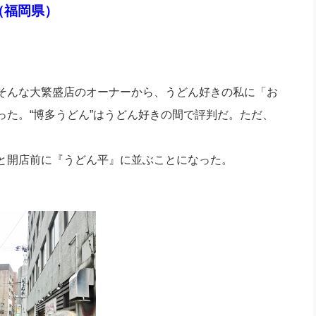
社長のための“全員営業”(30
（福岡県）
腕をつくる 人と組織を動かす(200)
銀行交渉はこうしなさい！(12)
高橋一
行動科学マネジメント(5)
の社長のビジョン実現道場(10)
そんな大繁盛店のオーナーから、うどん好きの私に「お
た。“博多うどん”はうどん好きの間で評判だ。ただ、
と開店前に『うどん平』に並ぶことになった。