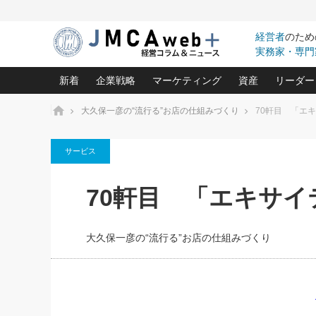
経営者
のため
実務家・専門
新着
企業戦略
マーケティング
資産
リーダー
ホーム
大久保一彦の“流行る”お店の仕組みづくり
70軒目 「エ
中小企業の「１位づくり」戦略(96)
ネット戦略成功の秘訣 圧倒的に儲か
あなたの会社と資
オンリ
サービス
利益を最大化する「業務改善」横田尚哉氏(5)
ビジネスを一瞬で制する！一流グロ
どうなる金融業界
ビジネ
る“社長の戦略印象リスクマネジメント
(446)
強い会社を築く ビジネス・クリニック(240)
中国経済の最新動
70軒目 「エキサ
ロングセラーの玉手箱(9)
ピョー
2026.08.5
日本レーザー「人を大切にしながら利益を上げ
事業承継の前に
第109話 伝統的産品を21世
(3)
大復活＆快進撃！ユニバーサルスタ
きたいコト(12)
指導者た
に生かし切る！
は(5)
大久保一彦の“流行る”お店の仕組みづくり
武器としてのM&A入門(3)
会社と社長のため
朝礼・
2026.08.5
最高の自分を表現する 成功イメージ戦
社長のための“儲かる通販”戦略視点(151)
深読み企業分析(1
楠木建の
朝礼・会議での「社長の３分間
スピーチ」ネタ帳（2026年8月5
酒井光雄 成功事例に学ぶ繁栄企業の
日号）
継続経営 百話百行(85)
次もあ
野田久美子 香港ビジネス成功法(10)
社長の口