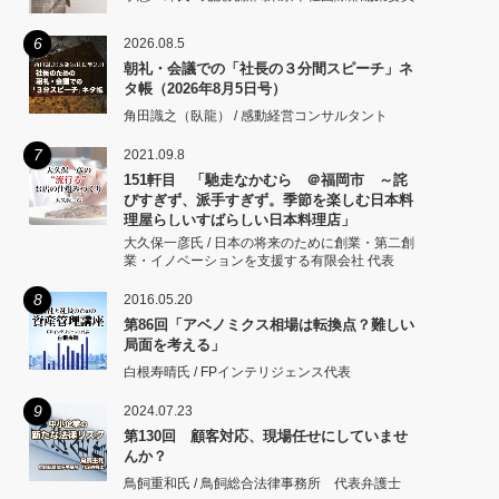
6
2026.08.5
朝礼・会議での「社長の３分間スピーチ」ネ
タ帳（2026年8月5日号）
角田識之（臥龍） / 感動経営コンサルタント
7
2021.09.8
151軒目 「馳走なかむら ＠福岡市 ～詫
びすぎず、派手すぎず。季節を楽しむ日本料
理屋らしいすばらしい日本料理店」
大久保一彦氏 / 日本の将来のために創業・第二創
業・イノベーションを支援する有限会社 代表
8
2016.05.20
第86回「アベノミクス相場は転換点？難しい
局面を考える」
白根寿晴氏 / FPインテリジェンス代表
9
2024.07.23
第130回 顧客対応、現場任せにしていませ
んか？
鳥飼重和氏 / 鳥飼総合法律事務所 代表弁護士