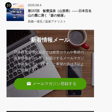
10
2026.08.4
第157回 飯豊温泉（山形県）――日本百名
山の麓に湧く「森の秘湯」
高橋一喜氏 / 温泉アナリスト
新着情報メール
日本経営合理化協会では経営コラムや教材の
最新情報をいち早くお届けするメールマガジ
ンを発信しております。ご希望の方は下記よ
りご登録下さい。
email
メールマガジン登録する