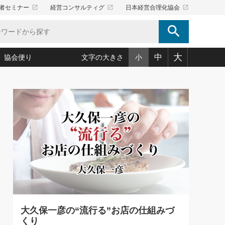
launch
launch
launch
者セミナー
経営コンサルティグ
日本経営合理化協会
search
大
中
協会便り
文字の大きさ
小
5)
況は会社守成の好機(38)
ころ心平の ──社長のための「か・ら・だマネジメント」
「愛読者通信」著者インタビュー(44)
34)
思われる 気配りの達人(127)
人間力の磨き方」(86)
ビジネス見聞録 経営ニュース(100)
タルＡＶを味方に！新・仕事術(180)
0)
り(210)
(92)
え 東洋思想に学ぶ経営学(132)
作間信司の経営無形庵(けいえいむぎょうあん)(166)
ー脳の鍛え方(32)
もっとみる
026.08.4
)
識(57)
指導者たち」(32)
経営セミナー情報局(1)
【追悼】鈴木敏文氏 言葉で伝
ンを楽しむ基礎レッスン(12)
える経営（ジャーナリスト 勝
ーイング経営入
教育の決め手(203)
略”(30)
繁栄への着眼点 牟田太陽(76)
見明氏）
！社長が読むべき今月の4冊(88)
て」(38)
講話を聞いて学ぼう 実学・耳学・磨く「ミミガク」のすすめ
で楽しむ読書術(162)
(7)
ランク上の手紙・メール術(100)
「氣」(30)
大久保一彦の“流行る”お店の仕組みづ
ミどこ
00)
くり
スポーツ・ビジネスに学ぶ心理学(98)