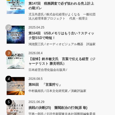
第147回 税務調査で必ず狙われる売上計上
の期ズレ
児玉尚彦氏 / 株式会社経理がよくなる 一般社団
法人経理革新プロジェクト 代表・税理士
2
2025.04.25
第164回 USBメモリはもう古い？スティッ
ク型SSDで時短！
鴻池賢三氏 / オーディオビジュアル機器 評論家
3
2026.08.4
【追悼】鈴木敏文氏 言葉で伝える経営（ジ
ャーナリスト 勝見明氏）
日本経営合理化協会出版局 /
4
2026.08.5
第86回 「言葉狩り」
中村義裕氏 / 日本文化研究家／演劇評論家
5
2021.06.29
挑戦の決断(25) 藩閥政治の打倒(原 敬)
宇惠一郎氏 / 元読売新聞東京本社国際部編集委員