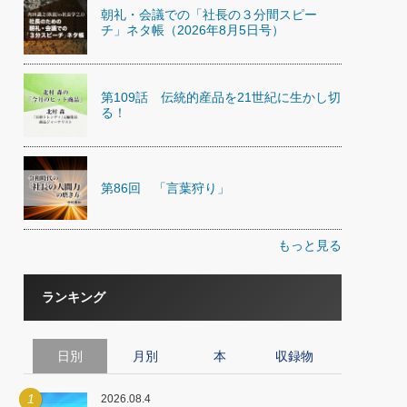
朝礼・会議での「社長の３分間スピー
チ」ネタ帳（2026年8月5日号）
第109話 伝統的産品を21世紀に生かし切
る！
第86回 「言葉狩り」
もっと見る
ランキング
日別
月別
本
収録物
1
2026.08.4