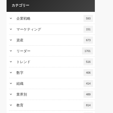
カテゴリー
keyboard_arrow_down
企業戦略
593
keyboard_arrow_down
マーケティング
151
keyboard_arrow_down
資産
673
keyboard_arrow_down
リーダー
1701
keyboard_arrow_down
トレンド
516
keyboard_arrow_down
数字
406
keyboard_arrow_down
組織
414
keyboard_arrow_down
業界別
489
keyboard_arrow_down
教育
814