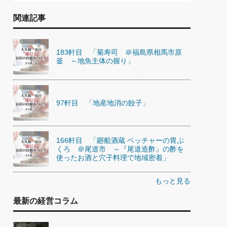
関連記事
183軒目 「菊寿司 ＠福島県相馬市原
釜 ～地魚主体の握り」
97軒目 「地産地消の餃子」
166軒目 「廻船酒蔵 ベッチャーの胃ぶ
くろ ＠尾道市 ～『尾道造酢』の酢を
使ったお酒と穴子料理で地域密着」
もっと見る
最新の経営コラム