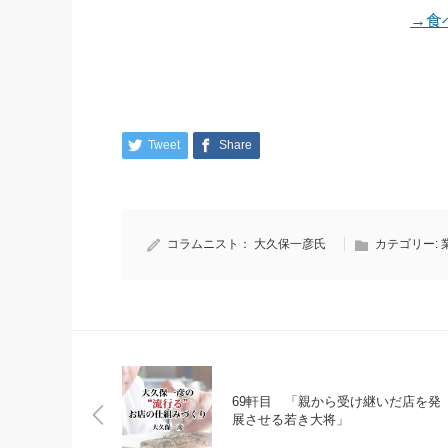
→食
Tweet
Share
コラムニスト：
大久保一彦氏
カテゴリー:
69軒目 「親から受け継いだ店を発
展させる若き大将」