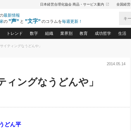
launch
日本経営合理化協会 商品・サービス案内
全国経営
の
最新情報
”声”
”文字”
家
の
と
のコラムを
毎週更新！
トレンド
数字
組織
業界別
教育
成功哲学
生活
キサイティングなうどんや」
る仕組みづくり講座(12)
産を守る一手(171)
ーワンで勝ち残る企業風土づくり(54)
《ニューヨーク発》ビジネスリーダーの先読み: 最新トレンド
オーナー社長の「お金の悩み相談室」(14)
「賃金の誤解」(135)
なぜ、トヨタ式で会社が伸びるのか？(
“出来る”管理職の条件(62)
中国哲学に学ぶ 不
おの
と戦略拠点(9)
(50)
2014.05.14
ーバル経営者は知ってい
(39)
スリーダー×次の一手「牟田太陽の社長業ネクスト」
おカネが残る決算書にするために、やっておきたいこと(
中小企業の新たな法律リスク(178)
売れる住宅を創る 100の視点(100)
あなただからお願いしたいと
令和時代の「社長の
”(9)
「社長の繁盛トレンド通信」(90)
デジ
向(204)
会社を守り抜くための緊急対策(100)
職場の生産性を下げるハラスメントの予防策(1
大久保一彦の“流行る”お店の仕組みづく
クレーム対応 実践マニュアル
先人の名句名言の教
イティングなうどんや」
トル・F・グジバチの『経営戦略の新常識』(12)
北村森の「今月のヒット商品」(109)
リーダ
2026.08.5
2026.08.5
2
る経営」の極意
、決めておきたい、知っておきたい、やってお
強い決算書の会社はココが違う！(36)
賃金決定の定石(68)
柿内幸夫─社長のための現場改善(174
クレーム対応の新知識と新常
渡部昇一の「日本の
紀
第86回 「言葉狩り」
社長は「能力」の前に「資質」
ジオジャパンの成功要因と
る者かくあるべし(635)
次の売れ筋をつかむ術(102)
ワイ
が大事／社長業ネクスト #445
損益分岐点を下げる、Ｐ／Ｌ不況時代の新戦略(12)
顧客・社員・社会から支持される「ウェルビ
デキル社員に育てる！ 社員
経営に活かす“十八史
の資産管理講座(95)
会議での「社長の３分間スピーチ」ネタ帳(159)
社長のメシの種 4.0(206)
門」(23)
必読
新・会計経営と実学(37)
東川鷹年の「中小企業の人育
略(77)
52)
「経営知になる考え方」(57)
眼と耳
決算書の“見える化”術(12)
業績アップにつながる！ワン
ブランド戦略(39)
なたにお願いしたいと思われる「一流の仕事術」(28)
社長の
うどん平
賢い社長の「経理財務の見どころ・勘どころ・ツッコ
欧米資産家に学ぶ二世教育(1
ぐせ経営哲学(100)
ろ」(149)
米国