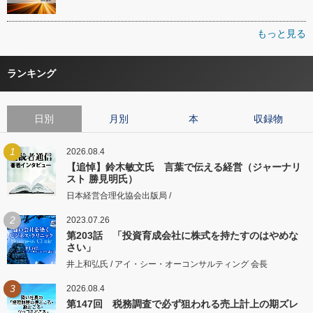
もっと見る
ランキング
日別
月別
本
収録物
1
2026.08.4
【追悼】鈴木敏文氏 言葉で伝える経営（ジャーナリ
スト 勝見明氏）
日本経営合理化協会出版局 /
2
2023.07.26
第203話 「投資育成会社に株式を持たすのはやめな
さい」
井上和弘氏 / アイ・シー・オーコンサルティング 会長
3
2026.08.4
第147回 税務調査で必ず狙われる売上計上の期ズレ