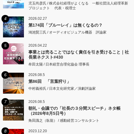
児玉尚彦氏 / 株式会社経理がよくなる 一般社団法人経理革新
プロジェクト 代表・税理士
4
2026.02.27
第174回「ブルーレイ」は無くなるの？
鴻池賢三氏 / オーディオビジュアル機器 評論家
5
2026.04.22
事業とは売ることではなく責任を引き受けること｜社
長業ネクスト#430
牟田太陽 / 日本経営合理化協会 理事長
6
2026.08.5
第86回 「言葉狩り」
中村義裕氏 / 日本文化研究家／演劇評論家
7
2026.08.5
朝礼・会議での「社長の３分間スピーチ」ネタ帳
（2026年8月5日号）
角田識之（臥龍） / 感動経営コンサルタント
8
2023.12.20