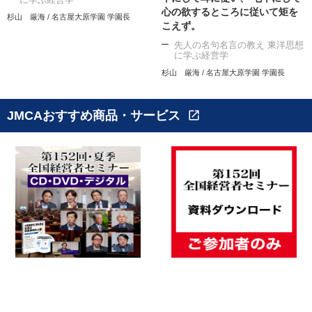
心の欲するところに従いて矩を
杉山 厳海 / 名古屋大原学園 学園長
こえず。
先人の名句名言の教え 東洋思想
に学ぶ経営学
杉山 厳海 / 名古屋大原学園 学園長
JMCAおすすめ商品・サービス
open_in_new