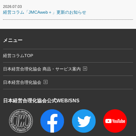
2026.07.03
経営コラム「JMCAweb＋」更新のお知らせ
メニュー
経営コラムTOP
exit_to_app
日本経営合理化協会 商品・サービス案内
exit_to_app
日本経営合理化協会
日本経営合理化協会
公式WEB/SNS