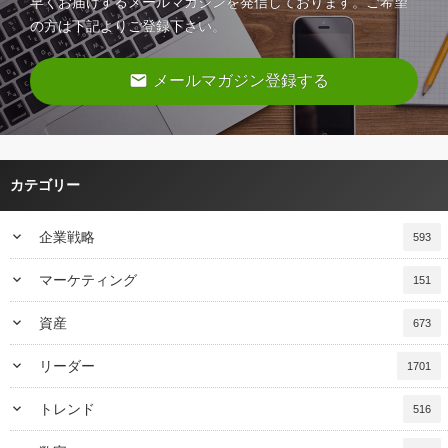
早くお届けするメールマガジンを発信しております。ご希望
の方は下記よりご登録下さい。
email
メールマガジン登録する
カテゴリー
keyboard_arrow_down
企業戦略
593
keyboard_arrow_down
マーケティング
151
keyboard_arrow_down
資産
673
keyboard_arrow_down
リーダー
1701
keyboard_arrow_down
トレンド
516