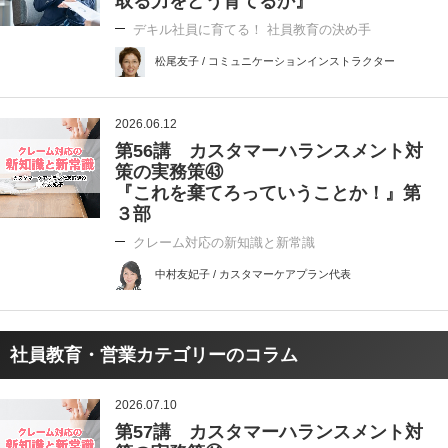
取る力をどう育てるか』
デキル社員に育てる！ 社員教育の決め手
松尾友子 / コミュニケーションインストラクター
2026.06.12
第56講 カスタマーハランスメント対
策の実務策㊸
『これを棄てろっていうことか！』第
３部
クレーム対応の新知識と新常識
中村友妃子 / カスタマーケアプラン代表
社員教育・営業カテゴリーのコラム
2026.07.10
第57講 カスタマーハランスメント対