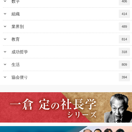
keyboard_arrow_down
数字
406
keyboard_arrow_down
組織
414
keyboard_arrow_down
業界別
489
keyboard_arrow_down
教育
814
keyboard_arrow_down
成功哲学
318
keyboard_arrow_down
生活
809
keyboard_arrow_down
協会便り
394