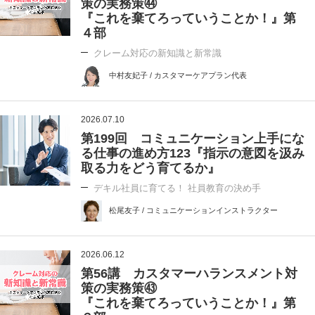
策の実務策㊹
『これを棄てろっていうことか！』第
４部
クレーム対応の新知識と新常識
中村友妃子 / カスタマーケアプラン代表
2026.07.10
第199回 コミュニケーション上手にな
る仕事の進め方123『指示の意図を汲み
取る力をどう育てるか』
デキル社員に育てる！ 社員教育の決め手
松尾友子 / コミュニケーションインストラクター
2026.06.12
第56講 カスタマーハランスメント対
策の実務策㊸
『これを棄てろっていうことか！』第