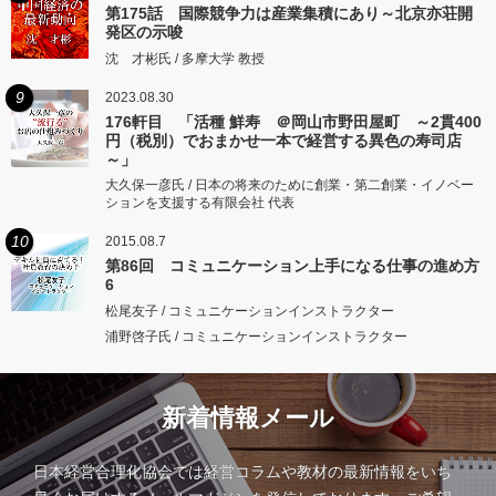
第175話 国際競争力は産業集積にあり～北京亦荘開
発区の示唆
沈 才彬氏 / 多摩大学 教授
9
2023.08.30
176軒目 「活種 鮮寿 ＠岡山市野田屋町 ～2貫400
円（税別）でおまかせ一本で経営する異色の寿司店
～」
大久保一彦氏 / 日本の将来のために創業・第二創業・イノベー
ションを支援する有限会社 代表
10
2015.08.7
第86回 コミュニケーション上手になる仕事の進め方
6
松尾友子 / コミュニケーションインストラクター
浦野啓子氏 / コミュニケーションインストラクター
新着情報メール
日本経営合理化協会では経営コラムや教材の最新情報をいち