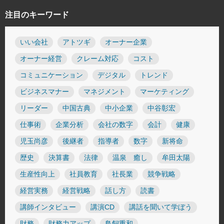
注目のキーワード
いい会社
アトツギ
オーナー企業
オーナー経営
クレーム対応
コスト
コミュニケーション
デジタル
トレンド
ビジネスマナー
マネジメント
マーケティング
リーダー
中国古典
中小企業
中谷彰宏
仕事術
企業分析
会社の数字
会計
健康
児玉尚彦
後継者
指導者
数字
新将命
歴史
決算書
法律
温泉 癒し
牟田太陽
生産性向上
社員教育
社長業
競争戦略
経営実務
経営戦略
話し方
読書
講師インタビュー
講演CD
講話を聞いて学ぼう
財務
財務力アップ
鳥飼重和