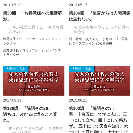
2010.05.12
2013.05.17
第30回 「お得意様への電話応
第106回 『無言からは人間関係
対」
は生れない』
デキル社員に育てる！ 社員教育
社長の右腕をつくる 人と組織を
の決め手
動かす
松尾友子 / コミュニケーションインスト
新 将命 （あたらし まさみ）氏 / 国際
ラクター
ビジネスブレイン 代表取締役
浦野啓子氏 / コミュニケーションインス
トラクター
人間学・古典
人間学・古典
2017.09.29
2015.08.21
第126講 「論語その26」
第103講 「論語その3」
過ちは、改むるに憚ること莫
吾、十有五にして学に志し、三
れ。
十にして立ち、四十にして惑わ
ず。 五十にして天命を知り、六
先人の名句名言の教え 東洋思想
十にして耳に従い、 七十にして
に学ぶ経営学