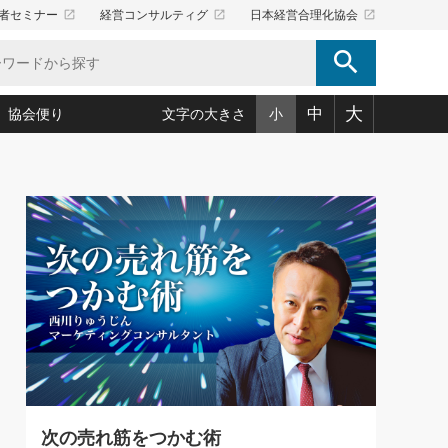
launch
launch
launch
者セミナー
経営コンサルティグ
日本経営合理化協会
search
大
中
協会便り
文字の大きさ
小
5)
況は会社守成の好機(38)
ころ心平の ──社長のための「か・ら・だマネジメント」
「愛読者通信」著者インタビュー(44)
34)
思われる 気配りの達人(127)
人間力の磨き方」(86)
ビジネス見聞録 経営ニュース(100)
タルＡＶを味方に！新・仕事術(180)
0)
り(210)
(92)
え 東洋思想に学ぶ経営学(132)
作間信司の経営無形庵(けいえいむぎょうあん)(166)
ー脳の鍛え方(32)
もっとみる
026.08.5
)
識(57)
指導者たち」(32)
経営セミナー情報局(1)
社長は「能力」の前に「資質」
ンを楽しむ基礎レッスン(12)
大事／社長業ネクスト #445
ーイング経営入
教育の決め手(203)
略”(30)
繁栄への着眼点 牟田太陽(76)
！社長が読むべき今月の4冊(88)
て」(38)
講話を聞いて学ぼう 実学・耳学・磨く「ミミガク」のすすめ
で楽しむ読書術(162)
(7)
ランク上の手紙・メール術(100)
「氣」(30)
ミどこ
00)
次の売れ筋をつかむ術
スポーツ・ビジネスに学ぶ心理学(98)