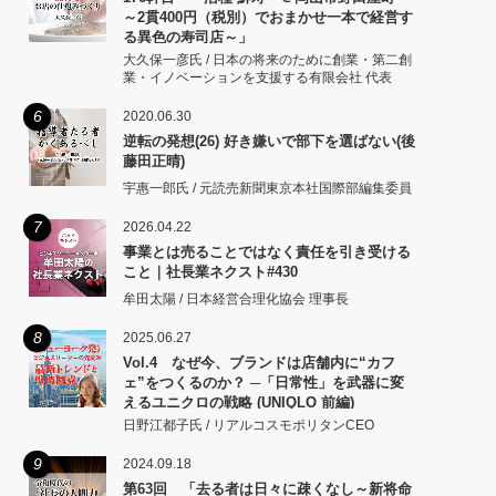
～2貫400円（税別）でおまかせ一本で経営す
る異色の寿司店～」
大久保一彦氏 / 日本の将来のために創業・第二創
業・イノベーションを支援する有限会社 代表
6
2020.06.30
逆転の発想(26) 好き嫌いで部下を選ばない(後
藤田正晴)
宇惠一郎氏 / 元読売新聞東京本社国際部編集委員
7
2026.04.22
事業とは売ることではなく責任を引き受ける
こと｜社長業ネクスト#430
牟田太陽 / 日本経営合理化協会 理事長
8
2025.06.27
Vol.4 なぜ今、ブランドは店舗内に“カフ
ェ”をつくるのか？ ─「日常性」を武器に変
えるユニクロの戦略 (UNIQLO 前編)
日野江都子氏 / リアルコスモポリタンCEO
9
2024.09.18
第63回 「去る者は日々に疎くなし～新将命