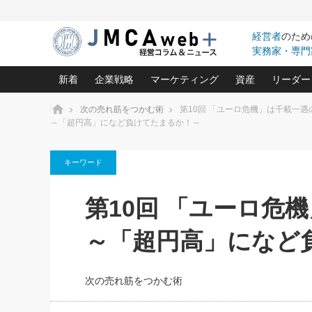
経営者
のため
実務家・専門
新着
企業戦略
マーケティング
資産
リーダー
ホーム
次の売れ筋をつかむ術
第10回 「ユーロ危機」は千載一遇
～「超円高」になど負けてたまるか！～
中小企業の「１位づくり」戦略(96)
ネット戦略成功の秘訣 圧倒的に儲か
あなたの会社と資
オンリ
利益を最大化する「業務改善」横田尚哉氏(5)
ビジネスを一瞬で制する！一流グロ
どうなる金融業界
ビジネ
キーワード
る“社長の戦略印象リスクマネジメント
(446)
強い会社を築く ビジネス・クリニック(240)
中国経済の最新動
ロングセラーの玉手箱(9)
ピョー
2026.08.7
第10回 「ユーロ危
日本レーザー「人を大切にしながら利益を上げ
事業承継の前に
第153回「内需企業があっとい
(3)
大復活＆快進撃！ユニバーサルスタ
きたいコト(12)
指導者た
う間にグローバル成長企業に」
は(5)
～「超円高」になど
FOOD & LIFE COMPANIES
武器としてのM&A入門(3)
会社と社長のため
朝礼・
2026.08.5
最高の自分を表現する 成功イメージ戦
社長のための“儲かる通販”戦略視点(151)
深読み企業分析(1
楠木建の
朝礼・会議での「社長の３分
スピーチ」ネタ帳（2026年8
酒井光雄 成功事例に学ぶ繁栄企業の
次の売れ筋をつかむ術
日号）
継続経営 百話百行(85)
次もあ
野田久美子 香港ビジネス成功法(10)
社長の口