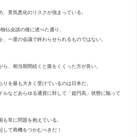
社長のための“全員営業”(30
腕をつくる 人と組織を動かす(200)
銀行交渉はこうしなさい！(12)
高橋一
め、景気悪化のリスクが強まっている。
行動科学マネジメント(5)
の社長のビジョン実現道場(10)
日の独仏会談の後に述べた通り、
を、一度の会議で終わらせられるものではない。
がら、相当期間続くと腹をくくった方が良い。
ちりを最も大きく受けているのは日本だ。
ドルなどあらゆる通貨に対して「超円高」状態に陥って
国も常に問題を抱えている。
起して商機をつかむべきだ！