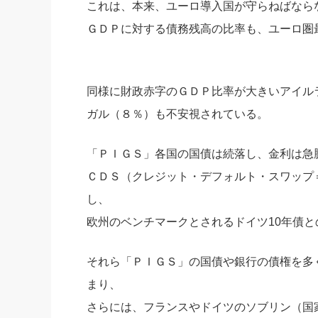
これは、本来、ユーロ導入国が守らねばなら
ＧＤＰに対する債務残高の比率も、ユーロ圏
同様に財政赤字のＧＤＰ比率が大きいアイルラ
ガル（８％）も不安視されている。
「ＰＩＧＳ」各国の国債は続落し、金利は急
ＣＤＳ（クレジット・デフォルト・スワップ
し、
欧州のベンチマークとされるドイツ10年債
それら「ＰＩＧＳ」の国債や銀行の債権を多
まり、
さらには、フランスやドイツのソブリン（国