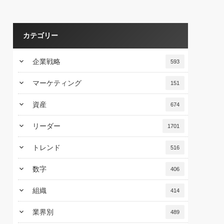
カテゴリー
keyboard_arrow_down
企業戦略
593
keyboard_arrow_down
マーケティング
151
keyboard_arrow_down
資産
674
keyboard_arrow_down
リーダー
1701
keyboard_arrow_down
トレンド
516
keyboard_arrow_down
数字
406
keyboard_arrow_down
組織
414
keyboard_arrow_down
業界別
489