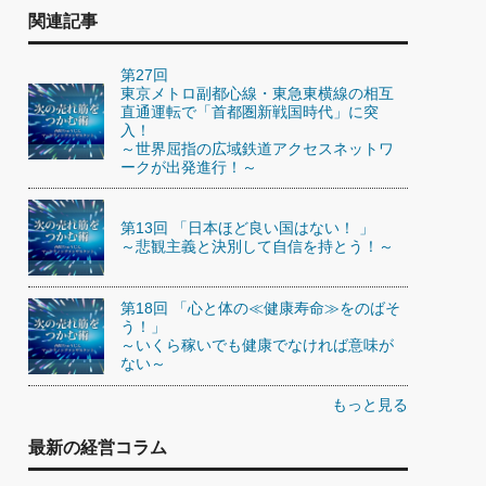
関連記事
第27回
東京メトロ副都心線・東急東横線の相互
直通運転で「首都圏新戦国時代」に突
入！
～世界屈指の広域鉄道アクセスネットワ
ークが出発進行！～
第13回 「日本ほど良い国はない！ 」
～悲観主義と決別して自信を持とう！～
第18回 「心と体の≪健康寿命≫をのばそ
う！」
～いくら稼いでも健康でなければ意味が
ない～
もっと見る
最新の経営コラム