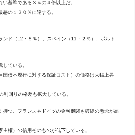
ない基準である３％の４倍以上だ。
最悪の１２０％に達する。
ンド（12・５％）、スペイン（11・２％）、ポルト
騰している。
＝国債不履行に対する保証コスト）の価格は大幅上昇
との利回りの格差も拡大している。
く持つ、フランスやドイツの金融機関も破綻の懸念が高
家主権）の信用そのものが低下している。