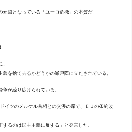
の元凶となっている「ユーロ危機」の本質だ。
！
に、
主義を捨て去るかどうかの瀬戸際に立たされている。
論争が繰り広げられている。
相はドイツのメルケル首相との交渉の席で、ＥＵの条約改
正するのは民主主義に反する」と発言した。