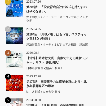
1
2023.07.26
第203話 「投資育成会社に株式を持たすの
はやめなさい」
井上和弘氏 / アイ・シー・オーコンサルティング
会長
2
2025.04.25
第164回 USBメモリはもう古い？スティッ
ク型SSDで時短！
鴻池賢三氏 / オーディオビジュアル機器 評論家
3
2026.08.4
【追悼】鈴木敏文氏 言葉で伝える経営（ジ
ャーナリスト 勝見明氏）
日本経営合理化協会出版局 /
4
2023.12.20
第175話 国際競争力は産業集積にあり～北
京亦荘開発区の示唆
沈 才彬氏 / 多摩大学 教授
5
2023.08.30
176軒目 「活種 鮮寿 ＠岡山市野田屋町