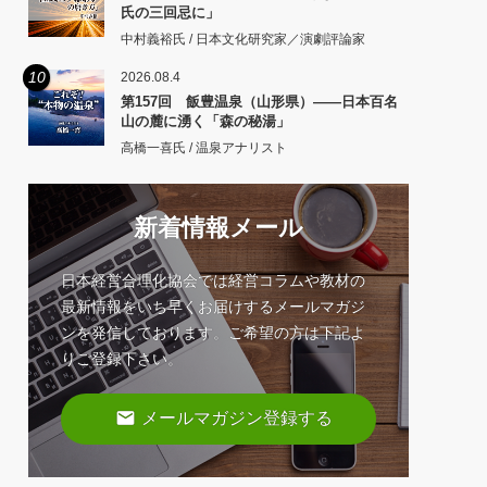
氏の三回忌に」
中村義裕氏 / 日本文化研究家／演劇評論家
10
2026.08.4
第157回 飯豊温泉（山形県）――日本百名
山の麓に湧く「森の秘湯」
高橋一喜氏 / 温泉アナリスト
新着情報メール
日本経営合理化協会では経営コラムや教材の
最新情報をいち早くお届けするメールマガジ
ンを発信しております。ご希望の方は下記よ
りご登録下さい。
email
メールマガジン登録する