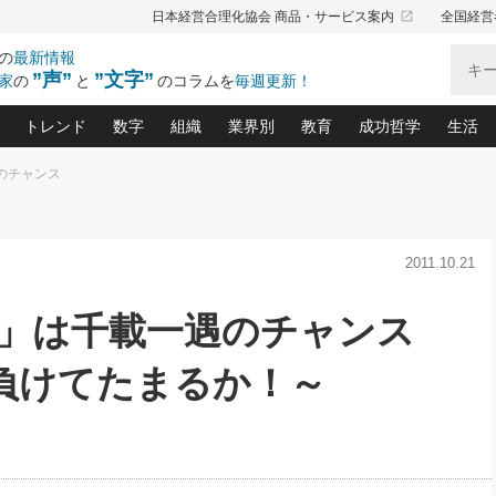
launch
日本経営合理化協会 商品・サービス案内
全国経営
の
最新情報
”声”
”文字”
家
の
と
のコラムを
毎週更新！
トレンド
数字
組織
業界別
教育
成功哲学
生活
のチャンス
る仕組みづくり講座(12)
産を守る一手(171)
ーワンで勝ち残る企業風土づくり(54)
《ニューヨーク発》ビジネスリーダーの先読み: 最新トレンド
オーナー社長の「お金の悩み相談室」(14)
「賃金の誤解」(135)
なぜ、トヨタ式で会社が伸びるのか？(
“出来る”管理職の条件(62)
中国哲学に学ぶ 不
おの
と戦略拠点(9)
(50)
ーバル経営者は知ってい
(39)
スリーダー×次の一手「牟田太陽の社長業ネクスト」
おカネが残る決算書にするために、やっておきたいこと(
中小企業の新たな法律リスク(178)
売れる住宅を創る 100の視点(100)
あなただからお願いしたいと
令和時代の「社長の
2011.10.21
”(9)
「社長の繁盛トレンド通信」(90)
デジ
向(204)
会社を守り抜くための緊急対策(100)
職場の生産性を下げるハラスメントの予防策(1
大久保一彦の“流行る”お店の仕組みづく
クレーム対応 実践マニュアル
先人の名句名言の教
トル・F・グジバチの『経営戦略の新常識』(12)
北村森の「今月のヒット商品」(109)
リーダ
2026.08.5
2026.08.5
2
機」は千載一遇のチャンス
る経営」の極意
、決めておきたい、知っておきたい、やってお
強い決算書の会社はココが違う！(36)
賃金決定の定石(68)
柿内幸夫─社長のための現場改善(174
クレーム対応の新知識と新常
渡部昇一の「日本の
第109話 伝統的産品を21世紀
第86回 「言葉狩り」
ジオジャパンの成功要因と
る者かくあるべし(635)
次の売れ筋をつかむ術(102)
ワイ
に生かし切る！
が
損益分岐点を下げる、Ｐ／Ｌ不況時代の新戦略(12)
顧客・社員・社会から支持される「ウェルビ
デキル社員に育てる！ 社員
経営に活かす“十八史
負けてたまるか！～
の資産管理講座(95)
会議での「社長の３分間スピーチ」ネタ帳(159)
社長のメシの種 4.0(206)
門」(23)
必読
新・会計経営と実学(37)
東川鷹年の「中小企業の人育
略(77)
53)
「経営知になる考え方」(57)
眼と耳
間
決算書の“見える化”術(12)
業績アップにつながる！ワン
月5
ブランド戦略(39)
なたにお願いしたいと思われる「一流の仕事術」(28)
社長の
賢い社長の「経理財務の見どころ・勘どころ・ツッコ
欧米資産家に学ぶ二世教育(1
ぐせ経営哲学(100)
ろ」(149)
米国