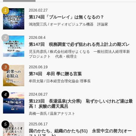
1
2026.02.27
第174回「ブルーレイ」は無くなるの？
鴻池賢三氏 / オーディオビジュアル機器 評論家
2
2026.08.4
第147回 税務調査で必ず狙われる売上計上の期ズレ
児玉尚彦氏 / 株式会社経理がよくなる 一般社団法人経理革新
プロジェクト 代表・税理士
3
2026.06.19
第74回 牟田 學に贈る言葉
牟田太陽 / 日本経営合理化協会 理事長
4
2024.08.27
第123回 長湯温泉(大分県) 恥ずかしいけれど湯は最
高！ 炭酸の露天風呂
高橋一喜氏 / 温泉アナリスト
5
2025.06.17
国のかたち、組織のかたち(51) 永世中立の努力(オー
ストリア 上)