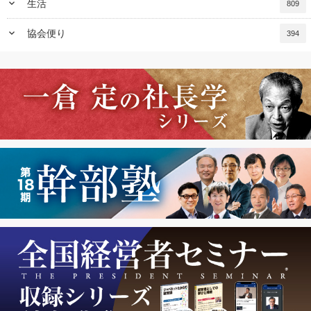
keyboard_arrow_down
生活
809
keyboard_arrow_down
協会便り
394