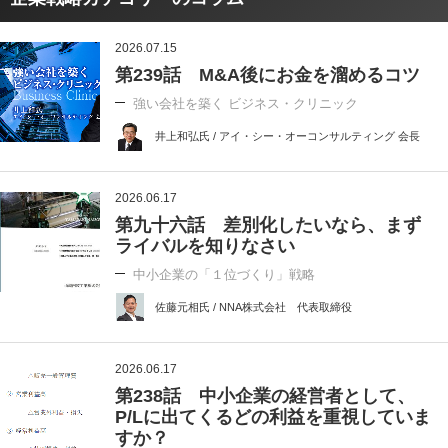
2026.07.15
第239話 M&A後にお金を溜めるコツ
強い会社を築く ビジネス・クリニック
井上和弘氏 / アイ・シー・オーコンサルティング 会長
2026.06.17
第九十六話 差別化したいなら、まず
ライバルを知りなさい
中小企業の「１位づくり」戦略
佐藤元相氏 / NNA株式会社 代表取締役
2026.06.17
第238話 中小企業の経営者として、
P/Lに出てくるどの利益を重視していま
すか？