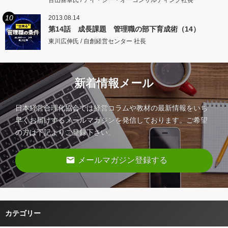
10
2013.08.14
第14話 成長課題 管理職の部下育成術（14）
東川広伸氏 / 自創経営センター 社長
新着情報メール
日本経営合理化協会では経営コラムや教材の最新情報をいち
早くお届けするメールマガジンを発信しております。ご希望
の方は下記よりご登録下さい。
email
メールマガジン登録する
カテゴリー