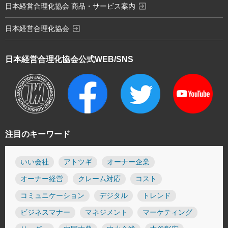
exit_to_app
日本経営合理化協会 商品・サービス案内
exit_to_app
日本経営合理化協会
日本経営合理化協会
公式WEB/SNS
注目のキーワード
いい会社
アトツギ
オーナー企業
オーナー経営
クレーム対応
コスト
コミュニケーション
デジタル
トレンド
ビジネスマナー
マネジメント
マーケティング