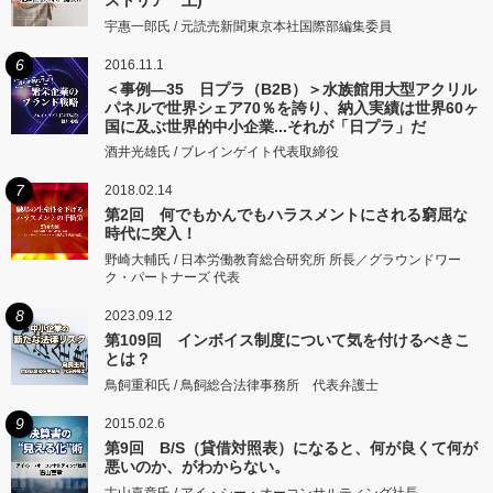
宇惠一郎氏 / 元読売新聞東京本社国際部編集委員
6
2016.11.1
＜事例―35 日プラ（B2B）＞水族館用大型アクリル
パネルで世界シェア70％を誇り、納入実績は世界60ヶ
国に及ぶ世界的中小企業...それが「日プラ」だ
酒井光雄氏 / ブレインゲイト代表取締役
7
2018.02.14
第2回 何でもかんでもハラスメントにされる窮屈な
時代に突入！
野崎大輔氏 / 日本労働教育総合研究所 所長／グラウンドワー
ク・パートナーズ 代表
8
2023.09.12
第109回 インボイス制度について気を付けるべきこ
とは？
鳥飼重和氏 / 鳥飼総合法律事務所 代表弁護士
9
2015.02.6
第9回 B/S（貸借対照表）になると、何が良くて何が
悪いのか、がわからない。
古山喜章氏 / アイ・シー・オーコンサルティング社長