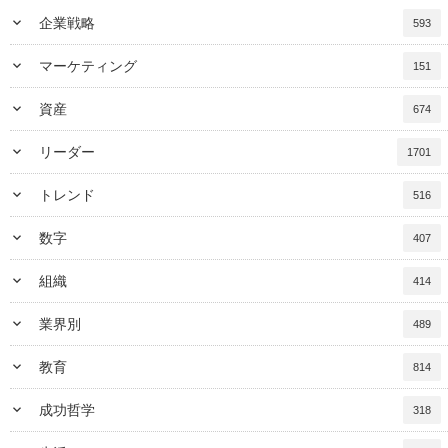
keyboard_arrow_down
企業戦略
593
keyboard_arrow_down
マーケティング
151
keyboard_arrow_down
資産
674
keyboard_arrow_down
リーダー
1701
keyboard_arrow_down
トレンド
516
keyboard_arrow_down
数字
407
keyboard_arrow_down
組織
414
keyboard_arrow_down
業界別
489
keyboard_arrow_down
教育
814
keyboard_arrow_down
成功哲学
318