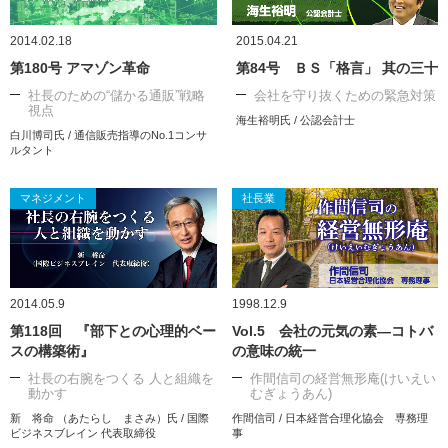
2014.02.18
2015.04.21
第180号 アマゾン革命
第84号 ＢＳ「格言」 其の三十
社長のための“儲かる通販”戦略
会社を守り抜くための緊急対策
視点
海生裕明氏 / 公認会計士
白川博司氏 / 通信販売指導のNo.1コンサ
ルタント
マネジメント
社長業
2014.05.9
1998.12.9
第118回 『部下との心理的ベー
Vol.5 会社の元気の素―コトバ
スの構築術』
の意味の統一
社長の右腕をつくる 人と組織を
作間信司の経営無形庵(けいえい
動かす
むぎょうあん)
新 将命 （あたらし まさみ）氏 / 国際
作間信司 / 日本経営合理化協会 専務理
ビジネスブレイン 代表取締役
事