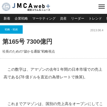
menu
新着
企業戦略
マーケティング
資産
リーダー
トレンド
戦略・戦術
2013.06.4
第165号 7300億円
社長のための“儲かる通販”戦略視点
この数字は、アマゾンの去年1 年間の日本市場での売上
高である(78 億ドルを直近の為替レートで換算)。
これまでアマゾンは、国別の売上高をオープンにしてこ