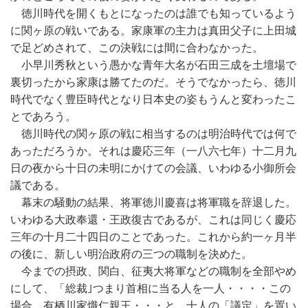
徳川時代を開くもとになったのは誰でも知っているよう
に関ヶ原の戦いである。家康軍の主力は真田父子に上田城
で足どめされて、この決戦には間に合わなかった。
小早川秀秋という愚かな青年大名が石田三成を土壇場で
裏切ったから家康は勝てたのだ。そうでなかったら、徳川
時代でなく豊臣時代となり日本史の姿もうんと変わったこ
とであろう。
徳川時代の関ヶ原の戦に相当するのは明治時代では何で
あっただろうか。それは慶応三年（一八六七年）十二月九
日の夜から十日の未明にかけての会議、いわゆる小御所会
議である。
幕末の騒動の結果、将軍徳川慶喜は将軍職を辞退した。
いわゆる大政奉還・王政復古であるが、これは同じく慶応
三年の十月二十四日のことであった。これから約一ヶ月半
の後に、新しい明治政府の三つの職制を決めた。
今までの摂政、関白、征夷大将軍などの職制を全部やめ
にして、「総裁｣つまり首相に当る人を一人・・・・この
場合、有栖川家熾仁親王・・・と、十人の「議定」を置い