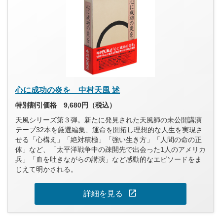
心に成功の炎を 中村天風 述
特別割引価格 9,680円（税込）
天風シリーズ第３弾。新たに発見された天風師の未公開講演
テープ32本を厳選編集、運命を開拓し理想的な人生を実現さ
せる「心構え」「絶対積極」「強い生き方」「人間の命の正
体」など、「太平洋戦争中の疎開先で出会った1人のアメリカ
兵」「血を吐きながらの講演」など感動的なエピソードをま
じえて明かされる。
open_in_new
詳細を見る