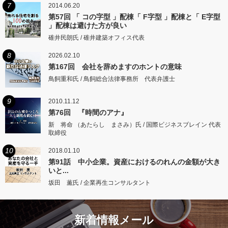
7
2014.06.20
第57回 「 コの字型 」配棟「 F字型 」配棟と「 E字型
」配棟は避けた方が良い
碓井民朗氏 / 碓井建築オフィス代表
8
2026.02.10
第167回 会社を辞めますのホントの意味
鳥飼重和氏 / 鳥飼総合法律事務所 代表弁護士
9
2010.11.12
第76回 『時間のアナ』
新 将命 （あたらし まさみ）氏 / 国際ビジネスブレイン 代表
取締役
10
2018.01.10
第91話 中小企業。資産におけるのれんの金額が大き
いと...
坂田 薫氏 / 企業再生コンサルタント
新着情報メール