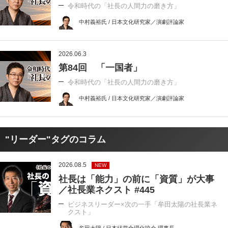
令和時代の「社長の人間力の磨き方」
中村義裕氏 / 日本文化研究家／演劇評論家
2026.06.3
第84回 「一国者」
令和時代の「社長の人間力の磨き方」
中村義裕氏 / 日本文化研究家／演劇評論家
"リーダー"タグのコラム
2026.08.5
NEW
社長は「能力」の前に「資質」が大事
／社長業ネクスト #445
ビジネスリーダー×次の一手「牟田太陽の社長業ネ
クスト」