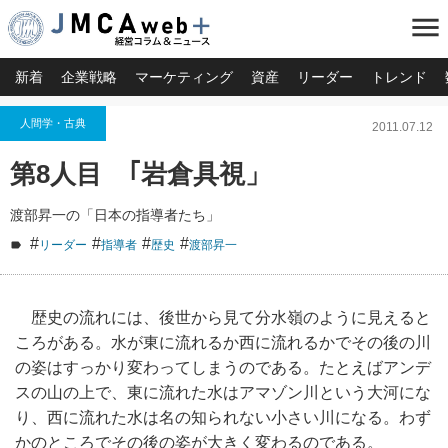
menu
新着
企業戦略
マーケティング
資産
リーダー
トレンド
人間学・古典
2011.07.12
第8人目 ｢岩倉具視」
渡部昇一の「日本の指導者たち」
#
#
#
#
リーダー
指導者
歴史
渡部昇一
歴史の流れには、後世から見て分水嶺のように見えると
ころがある。水が東に流れるか西に流れるかでその後の川
の姿はすっかり変わってしまうのである。たとえばアンデ
スの山の上で、東に流れた水はアマゾン川という大河にな
り、西に流れた水は名の知られない小さい川になる。わず
かのところでその後の姿が大きく変わるのである。