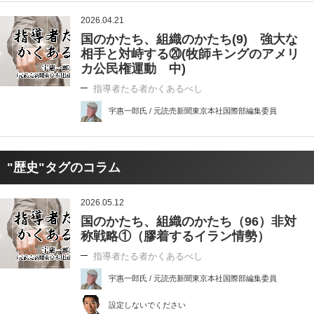
2026.04.21
国のかたち、組織のかたち(9) 強大な
相手と対峙する⑳(牧師キングのアメリ
カ公民権運動 中)
指導者たる者かくあるべし
宇惠一郎氏 / 元読売新聞東京本社国際部編集委員
"歴史"タグのコラム
2026.05.12
国のかたち、組織のかたち（96）非対
称戦略①（膠着するイラン情勢）
指導者たる者かくあるべし
宇惠一郎氏 / 元読売新聞東京本社国際部編集委員
設定しないでください