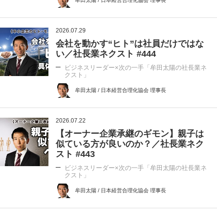
牟田太陽 / 日本経営合理化協会 理事長
2026.07.29
会社を動かす“ヒト”は社員だけではな
い／社長業ネクスト #444
ビジネスリーダー×次の一手「牟田太陽の社長業ネ
クスト」
牟田太陽 / 日本経営合理化協会 理事長
2026.07.22
【オーナー企業承継のギモン】親子は
似ている方が良いのか？／社長業ネク
スト #443
ビジネスリーダー×次の一手「牟田太陽の社長業ネ
クスト」
牟田太陽 / 日本経営合理化協会 理事長