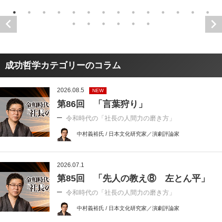
成功哲学カテゴリーのコラム
2026.08.5
NEW
第86回 「言葉狩り」
令和時代の「社長の人間力の磨き方」
中村義裕氏 / 日本文化研究家／演劇評論家
2026.07.1
第85回 「先人の教え⑧ 左とん平」
令和時代の「社長の人間力の磨き方」
中村義裕氏 / 日本文化研究家／演劇評論家