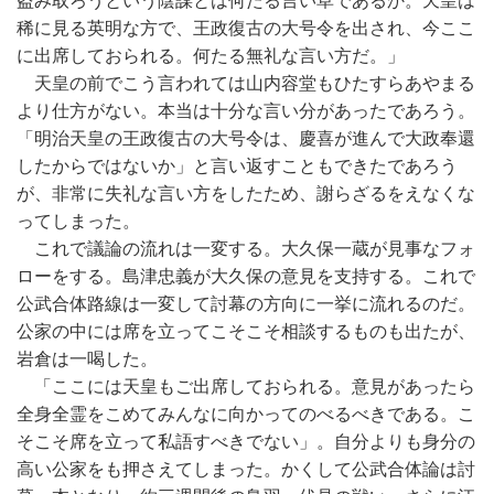
盗み取ろうという陰謀とは何たる言い草であるか。天皇は
稀に見る英明な方で、王政復古の大号令を出され、今ここ
に出席しておられる。何たる無礼な言い方だ。」
天皇の前でこう言われては山内容堂もひたすらあやまる
より仕方がない。本当は十分な言い分があったであろう。
「明治天皇の王政復古の大号令は、慶喜が進んで大政奉還
したからではないか」と言い返すこともできたであろう
が、非常に失礼な言い方をしたため、謝らざるをえなくな
ってしまった。
これで議論の流れは一変する。大久保一蔵が見事なフォ
ローをする。島津忠義が大久保の意見を支持する。これで
公武合体路線は一変して討幕の方向に一挙に流れるのだ。
公家の中には席を立ってこそこそ相談するものも出たが、
岩倉は一喝した。
「ここには天皇もご出席しておられる。意見があったら
全身全霊をこめてみんなに向かってのべるべきである。こ
そこそ席を立って私語すべきでない」。自分よりも身分の
高い公家をも押さえてしまった。かくして公武合体論は討