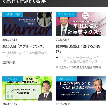
あわせて読みたい記事
人間学・古典
マネジメント
2011.07.12
2023.06.7
第15人目 ｢スプルーアンス」
第280回 経営は「逃げるが負
け」
渡部昇一の「日本の指導者た
ち」
ビジネスリーダー×次の一手
「牟田太陽の社長業ネクスト」
渡部昇一氏
牟田太陽 / 日本経営合理化協会 理事長
マネジメント
マネジメント
2024.05.29
2015.09.11