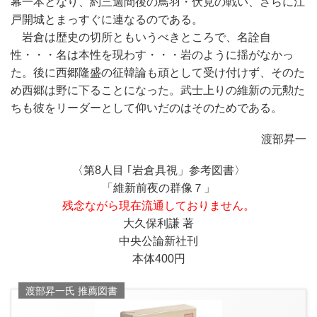
幕一本となり、約三週間後の鳥羽・伏見の戦い、さらに江
戸開城とまっすぐに連なるのである。
岩倉は歴史の切所ともいうべきところで、名詮自
性・・・名は本性を現わす・・・岩のように揺がなかっ
た。後に西郷隆盛の征韓論も頑として受け付けず、そのた
め西郷は野に下ることになった。武士上りの維新の元勲た
ちも彼をリーダーとして仰いだのはそのためである。
渡部昇一
〈第8
人目 ｢岩倉具視
」参考図書〉
「維新前夜の群像７」
残念ながら現在流通しておりません。
大久保利謙 著
中央公論新社刊
本体400円
渡部昇一氏 推薦図書