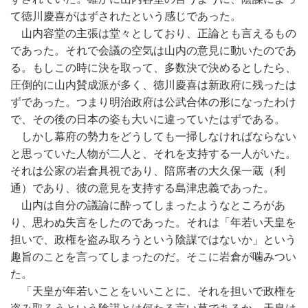
て徳川慶喜がはずされたという感じであった。
山内容堂の主張は堂々としており、正論とも言えるもの
であった。それで会議の空気は山内の意見に動いたのであ
る。もしこの時に決を取って、多数決で決めるとしたら、
圧倒的に山内賛成派が多く、徳川慶喜は新政府に残ったは
ずであった。つまり明治政府は公武合体の形になったわけ
で、その後の日本の姿も大いに違っていたはずである。
しかし幕府の勢力をどうしても一掃しなければならない
と思っていた人物が二人と、それを支持する一人がいた。
それは公家の岩倉具視であり、陪席者の大久保一蔵（利
通）であり、彼の意見を支持する島津忠義であった。
山内は自分の議論に酔ってしまったようなところがあ
り、思わぬ失言をしたのであった。それは「年若い天皇を
担いで、政権を盗み取ろうという陰謀ではないか」という
趣旨のことを言ってしまったのだ。そこに岩倉が噛みつい
た。
「天皇が年若いことをいいことに、それを担いで政権を