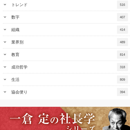
keyboard_arrow_down
トレンド
516
keyboard_arrow_down
数字
407
keyboard_arrow_down
組織
414
keyboard_arrow_down
業界別
489
keyboard_arrow_down
教育
814
keyboard_arrow_down
成功哲学
318
keyboard_arrow_down
生活
809
keyboard_arrow_down
協会便り
394