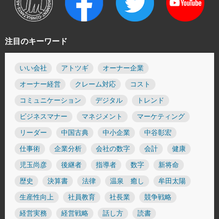
注目のキーワード
いい会社
アトツギ
オーナー企業
オーナー経営
クレーム対応
コスト
コミュニケーション
デジタル
トレンド
ビジネスマナー
マネジメント
マーケティング
リーダー
中国古典
中小企業
中谷彰宏
仕事術
企業分析
会社の数字
会計
健康
児玉尚彦
後継者
指導者
数字
新将命
歴史
決算書
法律
温泉 癒し
牟田太陽
生産性向上
社員教育
社長業
競争戦略
経営実務
経営戦略
話し方
読書