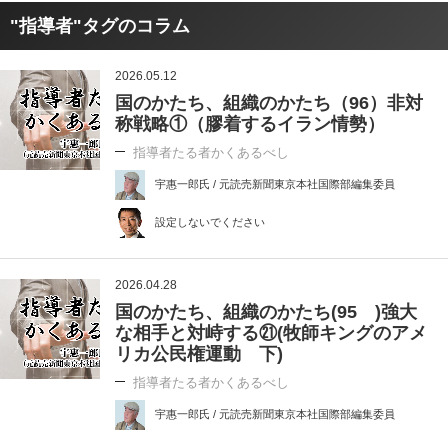
"指導者"タグのコラム
2026.05.12
国のかたち、組織のかたち（96）非対
称戦略①（膠着するイラン情勢）
指導者たる者かくあるべし
宇惠一郎氏 / 元読売新聞東京本社国際部編集委員
設定しないでください
2026.04.28
国のかたち、組織のかたち(95 )強大
な相手と対峙する㉑(牧師キングのアメ
リカ公民権運動 下)
指導者たる者かくあるべし
宇惠一郎氏 / 元読売新聞東京本社国際部編集委員