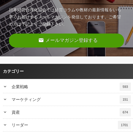
日本経営合理化協会では経営コラムや教材の最新情報をいち
早くお届けするメールマガジンを発信しております。ご希望
の方は下記よりご登録下さい。
email
メールマガジン登録する
カテゴリー
keyboard_arrow_down
企業戦略
593
keyboard_arrow_down
マーケティング
151
keyboard_arrow_down
資産
674
keyboard_arrow_down
リーダー
1701