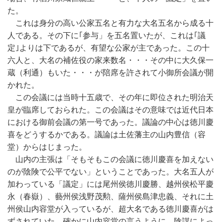
た。
これは身分の高い公家五名と有力な大名五名から成る十
人である。その下に｢参与」を五名置いたが、これは｢議
定｣よりは下であるが、有望な公家が主であった。この十
六人と、大名の補佐役の家来数名・・・その中に大久保一
蔵（利通）もいた・・・が陪席を許されて小御所会議が開
かれた。
この会議には当時十五歳で、その年に即位された明治天
皇が臨席しておられた。この会議はその意味では近代日本
における御前会議の第一号であった。議論の中心は徳川慶
喜をどうするかである。議論は土佐藩主の山内豊信（容
堂）からはじまった。
山内の主張は「そもそもこの会議に徳川慶喜を加えない
のが陰険で公平でない」ということであった。大名五人が
加わっている「議定」には尾州侯徳川慶勝、越州侯松平慶
永（春嶽）、藝州侯浅野茂勲、薩州侯島津忠義、それに土
州侯山内容堂が入っているが、超大名である徳川慶喜がは
ずされていた。確かに山内容堂の言うように、陰謀によっ