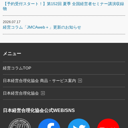
【予約受付スタート！】第152回 夏季 全国経営者セミナー講演収録
物
2026.07.17
経営コラム「JMCAweb＋」更新のお知らせ
メニュー
経営コラムTOP
exit_to_app
日本経営合理化協会 商品・サービス案内
exit_to_app
日本経営合理化協会
日本経営合理化協会
公式WEB/SNS