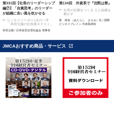
第331回【社長のリーダーシップ
第134回 外資系で『沈黙は禁』
編⑦】「自責思考」のリーダー
社長の右腕をつくる 人と組織を
が組織に良い風を吹かせる
動かす
ビジネスリーダー×次の一手
新 将命 （あたらし まさみ）氏 / 国際
「牟田太陽の社長業ネクスト」
ビジネスブレイン 代表取締役
牟田太陽 / 日本経営合理化協会 理事長
JMCAおすすめ商品・サービス
open_in_new