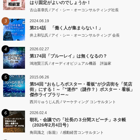
はり固定がよいのでしょうか！
古山喜章氏 / アイ・シー・オーコンサルティング社長
3
2024.06.19
第214話 「働く人が集まらない！」
井上和弘氏 / アイ・シー・オーコンサルティング 会長
4
2026.02.27
第174回「ブルーレイ」は無くなるの？
鴻池賢三氏 / オーディオビジュアル機器 評論家
5
2015.06.26
第54回 "おもしろポスター・看板"が少店街を「笑店
街」にする！～「"迷作"（謎作？）ポスター・看板」
傑作ライブラリー～
西川りゅうじん氏 / マーケティング コンサルタント
6
2026.02.4
朝礼・会議での「社長の３分間スピーチ」ネタ帳
（2026年2月4日号）
角田識之（臥龍） / 感動経営コンサルタント