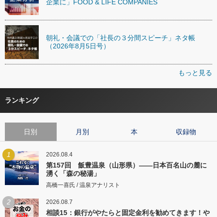
企業に」FOOD & LIFE COMPANIES
朝礼・会議での「社長の３分間スピーチ」ネタ帳
（2026年8月5日号）
もっと見る
ランキング
日別
月別
本
収録物
1
2026.08.4
第157回 飯豊温泉（山形県）――日本百名山の麓に
湧く「森の秘湯」
高橋一喜氏 / 温泉アナリスト
2
2026.08.7
相談15：銀行がやたらと固定金利を勧めてきます！や