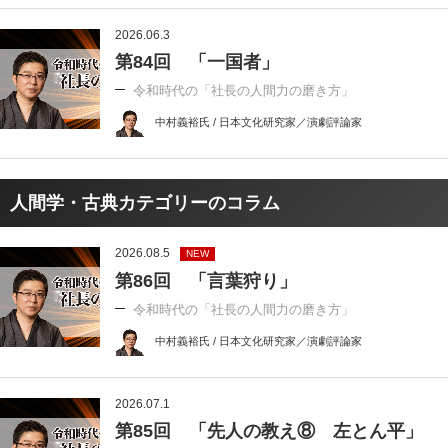
2026.06.3
第84回 「一国者」
令和時代の「社長の人間力の磨き方」
中村義裕氏 / 日本文化研究家／演劇評論家
人間学・古典カテゴリーのコラム
2026.08.5
NEW
第86回 「言葉狩り」
令和時代の「社長の人間力の磨き方」
中村義裕氏 / 日本文化研究家／演劇評論家
2026.07.1
第85回 「先人の教え⑧ 左とん平」