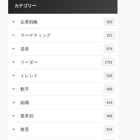
カテゴリー
keyboard_arrow_down
企業戦略
593
keyboard_arrow_down
マーケティング
151
keyboard_arrow_down
資産
674
keyboard_arrow_down
リーダー
1701
keyboard_arrow_down
トレンド
516
keyboard_arrow_down
数字
406
keyboard_arrow_down
組織
414
keyboard_arrow_down
業界別
489
keyboard_arrow_down
教育
814