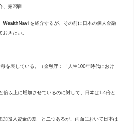
社長のための“全員営業”(30
第2弾!!
腕をつくる 人と組織を動かす(200)
銀行交渉はこうしなさい！(12)
高橋一
行動科学マネジメント(5)
の社長のビジョン実現道場(10)
ー
WealthNavi
を紹介するが、その前に日本の個人金融
ておきたい。
移を表している。（金融庁：「人生100年時代におけ
.3倍と倍以上に増加させているのに対して、日本は1.4倍と
追加投入資金の差 と二つあるが、両面において日本は