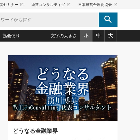
launch
launch
launch
者セミナー
経営コンサルティグ
日本経営合理化協会
search
大
中
協会便り
文字の大きさ
小
5)
況は会社守成の好機(38)
ころ心平の ──社長のための「か・ら・だマネジメント」
「愛読者通信」著者インタビュー(44)
34)
思われる 気配りの達人(127)
人間力の磨き方」(86)
ビジネス見聞録 経営ニュース(100)
タルＡＶを味方に！新・仕事術(180)
0)
り(210)
(92)
え 東洋思想に学ぶ経営学(132)
作間信司の経営無形庵(けいえいむぎょうあん)(166)
ー脳の鍛え方(32)
もっとみる
026.08.5
)
識(57)
指導者たち」(32)
経営セミナー情報局(1)
社長は「能力」の前に「資質」
ンを楽しむ基礎レッスン(12)
大事／社長業ネクスト #445
ーイング経営入
教育の決め手(203)
略”(30)
繁栄への着眼点 牟田太陽(76)
！社長が読むべき今月の4冊(88)
て」(38)
講話を聞いて学ぼう 実学・耳学・磨く「ミミガク」のすすめ
で楽しむ読書術(162)
(7)
ランク上の手紙・メール術(100)
「氣」(30)
どうなる金融業界
ミどこ
00)
スポーツ・ビジネスに学ぶ心理学(98)