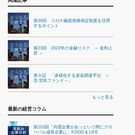
関連記事
第36回 コロナ融資借換保証制度を活用
するポイント
第23回 2022年の金融リスク ～ 金利上
昇 ～
第９話 「多様化する資金調達手法 ～
③ 官民ファンド～」
もっと見る
最新の経営コラム
第153回「内需企業があっという間にグロ
ーバル成長企業に」FOOD & LIFE