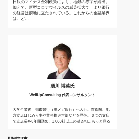
日銀のマイナス金利政策により、地銀の赤字が続出。
)
加えて、新型コロナウイルスの感染拡大で、より銀行
喜の『これぞ！"本物の温泉"』(157)
の経営は窮地に立たされている。これからの金融業界
は、ど…
湧川 博英氏
WellUpConsulting 代表コンサルタント
大学卒業後、都市銀行（現メガ銀行）へ入行。首都圏、地
方支店はじめ人事や業務推進本部などを歴任。３つの支店
で支店長を8年間勤め、1,000社以上の融資相…もっと見る