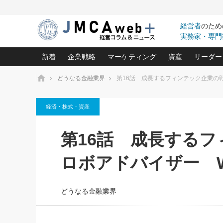
経営者
のため
実務家・専門
新着
企業戦略
マーケティング
資産
リーダー
ホーム
どうなる金融業界
第16話 成長するフィンテック企業の戦略～
中小企業の「１位づくり」戦略(96)
ネット戦略成功の秘訣 圧倒的に儲か
あなたの会社と資
オンリ
経済・株式・資産
利益を最大化する「業務改善」横田尚哉氏(5)
ビジネスを一瞬で制する！一流グロ
どうなる金融業界
ビジネ
る“社長の戦略印象リスクマネジメント
(446)
強い会社を築く ビジネス・クリニック(240)
中国経済の最新動
第16話 成長する
ロングセラーの玉手箱(9)
ピョー
2026.08.7
日本レーザー「人を大切にしながら利益を上げ
事業承継の前に
第153回「内需企業があっとい
(3)
大復活＆快進撃！ユニバーサルスタ
きたいコト(12)
指導者た
ロボアドバイザー Wea
う間にグローバル成長企業に」
は(5)
FOOD & LIFE COMPANIES
武器としてのM&A入門(3)
会社と社長のため
朝礼・
2026.08.5
最高の自分を表現する 成功イメージ戦
社長のための“儲かる通販”戦略視点(151)
深読み企業分析(1
楠木建の
朝礼・会議での「社長の３分
どうなる金融業界
スピーチ」ネタ帳（2026年8
酒井光雄 成功事例に学ぶ繁栄企業の
日号）
継続経営 百話百行(85)
次もあ
野田久美子 香港ビジネス成功法(10)
社長の口