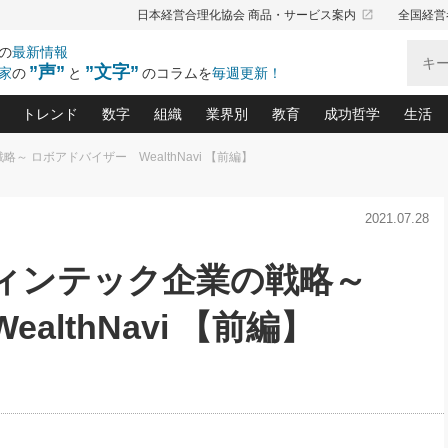
launch
日本経営合理化協会 商品・サービス案内
全国経営
の
最新情報
”声”
”文字”
家
の
と
のコラムを
毎週更新！
トレンド
数字
組織
業界別
教育
成功哲学
生活
 ロボアドバイザー WealthNavi 【前編】
る仕組みづくり講座(12)
産を守る一手(171)
ーワンで勝ち残る企業風土づくり(54)
《ニューヨーク発》ビジネスリーダーの先読み: 最新トレンド
オーナー社長の「お金の悩み相談室」(14)
「賃金の誤解」(135)
なぜ、トヨタ式で会社が伸びるのか？(
“出来る”管理職の条件(62)
中国哲学に学ぶ 不
おの
と戦略拠点(9)
(50)
2021.07.28
ーバル経営者は知ってい
(39)
スリーダー×次の一手「牟田太陽の社長業ネクスト」
おカネが残る決算書にするために、やっておきたいこと(
中小企業の新たな法律リスク(178)
売れる住宅を創る 100の視点(100)
あなただからお願いしたいと
令和時代の「社長の
”(9)
「社長の繁盛トレンド通信」(90)
デジ
向(204)
会社を守り抜くための緊急対策(100)
職場の生産性を下げるハラスメントの予防策(1
大久保一彦の“流行る”お店の仕組みづく
クレーム対応 実践マニュアル
先人の名句名言の教
フィンテック企業の戦略～
トル・F・グジバチの『経営戦略の新常識』(12)
北村森の「今月のヒット商品」(109)
リーダ
2026.08.5
2026.08.5
2
る経営」の極意
、決めておきたい、知っておきたい、やってお
強い決算書の会社はココが違う！(36)
賃金決定の定石(68)
柿内幸夫─社長のための現場改善(174
クレーム対応の新知識と新常
渡部昇一の「日本の
第109話 伝統的産品を21世紀
第86回 「言葉狩り」
ジオジャパンの成功要因と
る者かくあるべし(635)
次の売れ筋をつかむ術(102)
ワイ
lthNavi 【前編】
に生かし切る！
が
損益分岐点を下げる、Ｐ／Ｌ不況時代の新戦略(12)
顧客・社員・社会から支持される「ウェルビ
デキル社員に育てる！ 社員
経営に活かす“十八史
の資産管理講座(95)
会議での「社長の３分間スピーチ」ネタ帳(159)
社長のメシの種 4.0(206)
門」(23)
必読
新・会計経営と実学(37)
東川鷹年の「中小企業の人育
略(77)
53)
「経営知になる考え方」(57)
眼と耳
間
決算書の“見える化”術(12)
業績アップにつながる！ワン
月5
ブランド戦略(39)
なたにお願いしたいと思われる「一流の仕事術」(28)
社長の
賢い社長の「経理財務の見どころ・勘どころ・ツッコ
欧米資産家に学ぶ二世教育(1
ぐせ経営哲学(100)
ろ」(149)
米国