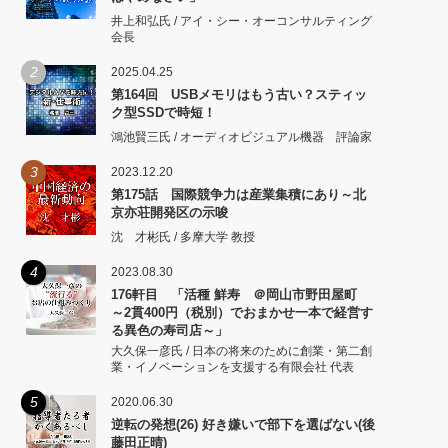
井上和弘氏 / アイ・シー・オーコンサルティング
会長
2
2025.04.25
第164回 USBメモリはもう古い？スティッ
ク型SSDで時短！
鴻池賢三氏 / オーディオビジュアル機器 評論家
3
2023.12.20
第175話 国際競争力は産業集積にあり～北
京亦荘開発区の示唆
沈 才彬氏 / 多摩大学 教授
4
2023.08.30
176軒目 「活種 鮮寿 ＠岡山市野田屋町
～2貫400円（税別）でおまかせ一本で経営す
る異色の寿司店～」
大久保一彦氏 / 日本の将来のために創業・第二創
業・イノベーションを支援する有限会社 代表
5
2020.06.30
逆転の発想(26) 好き嫌いで部下を選ばない(後
藤田正晴)