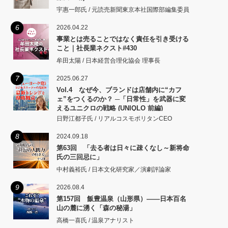
宇惠一郎氏 / 元読売新聞東京本社国際部編集委員
6
2026.04.22
事業とは売ることではなく責任を引き受ける
こと｜社長業ネクスト#430
牟田太陽 / 日本経営合理化協会 理事長
7
2025.06.27
Vol.4 なぜ今、ブランドは店舗内に“カフ
ェ”をつくるのか？ ─「日常性」を武器に変
えるユニクロの戦略 (UNIQLO 前編)
日野江都子氏 / リアルコスモポリタンCEO
8
2024.09.18
第63回 「去る者は日々に疎くなし～新将命
氏の三回忌に」
中村義裕氏 / 日本文化研究家／演劇評論家
9
2026.08.4
第157回 飯豊温泉（山形県）――日本百名
山の麓に湧く「森の秘湯」
高橋一喜氏 / 温泉アナリスト