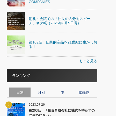
COMPANIES
朝礼・会議での「社長の３分間スピー
チ」ネタ帳（2026年8月5日号）
第109話 伝統的産品を21世紀に生かし切
る！
もっと見る
ランキング
日別
月別
本
収録物
1
2023.07.26
第203話 「投資育成会社に株式を持たすの
はやめなさい」