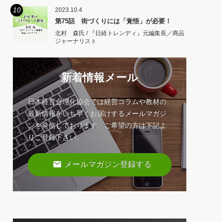
10
2023.10.4
第75話 街づくりには「覚悟」が必要！
北村 森氏 / 『日経トレンディ』元編集長／商品
ジャーナリスト
新着情報メール
日本経営合理化協会では経営コラムや教材の
最新情報をいち早くお届けするメールマガジ
ンを発信しております。ご希望の方は下記よ
りご登録下さい。
email
メールマガジン登録する