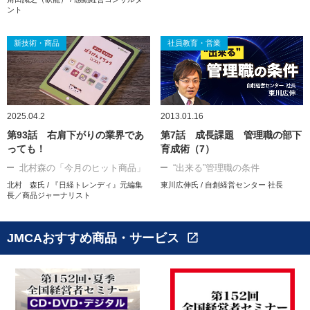
ント
新技術・商品
社員教育・営業
2025.04.2
2013.01.16
第93話 右肩下がりの業界であ
第7話 成長課題 管理職の部下
っても！
育成術（7）
北村森の「今月のヒット商品」
“出来る”管理職の条件
北村 森氏 / 『日経トレンディ』元編集
東川広伸氏 / 自創経営センター 社長
長／商品ジャーナリスト
JMCAおすすめ商品・サービス
open_in_new