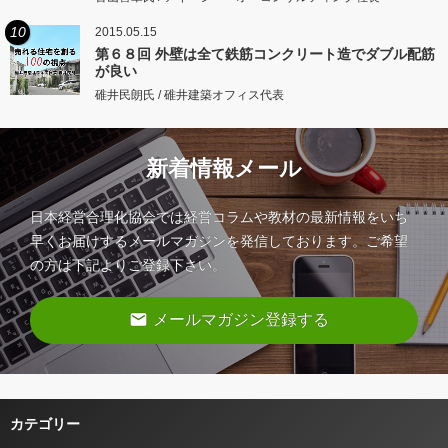
10
2015.05.15
第６８回 外壁は全て鉄筋コンクリート造でダブル配筋
が良い
碓井民朗氏 / 碓井建築オフィス代表
新着情報メール
日本経営合理化協会では経営コラムや教材の最新情報をいち
早くお届けするメールマガジンを発信しております。ご希望
の方は下記よりご登録下さい。
email
メールマガジン登録する
カテゴリー