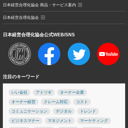
exit_to_app
日本経営合理化協会 商品・サービス案内
exit_to_app
日本経営合理化協会
日本経営合理化協会
公式WEB/SNS
注目のキーワード
いい会社
アトツギ
オーナー企業
オーナー経営
クレーム対応
コスト
コミュニケーション
デジタル
トレンド
ビジネスマナー
マネジメント
マーケティング