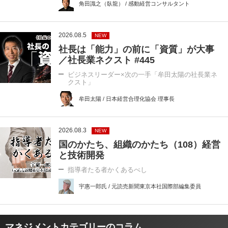
角田識之（臥龍） / 感動経営コンサルタント
2026.08.5
NEW
社長は「能力」の前に「資質」が大事
／社長業ネクスト #445
ビジネスリーダー×次の一手「牟田太陽の社長業ネ
クスト」
牟田太陽 / 日本経営合理化協会 理事長
2026.08.3
NEW
国のかたち、組織のかたち（108）経営
と技術開発
指導者たる者かくあるべし
宇惠一郎氏 / 元読売新聞東京本社国際部編集委員
マネジメントカテゴリーのコラム