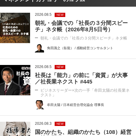
2026.08.5
NEW
朝礼・会議での「社長の３分間スピー
チ」ネタ帳（2026年8月5日号）
朝礼・会議での「社長の３分間スピーチ」ネタ帳
角田識之（臥龍） / 感動経営コンサルタント
2026.08.5
NEW
社長は「能力」の前に「資質」が大事
／社長業ネクスト #445
ビジネスリーダー×次の一手「牟田太陽の社長業ネ
クスト」
牟田太陽 / 日本経営合理化協会 理事長
2026.08.3
NEW
国のかたち、組織のかたち（108）経営