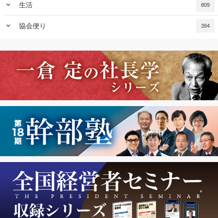
keyboard_arrow_down
生活
809
keyboard_arrow_down
協会便り
394