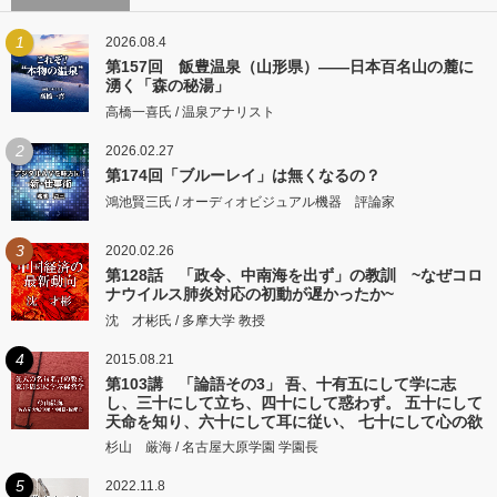
1
2026.08.4
第157回 飯豊温泉（山形県）――日本百名山の麓に
湧く「森の秘湯」
高橋一喜氏 / 温泉アナリスト
2
2026.02.27
第174回「ブルーレイ」は無くなるの？
鴻池賢三氏 / オーディオビジュアル機器 評論家
3
2020.02.26
第128話 「政令、中南海を出ず」の教訓 ~なぜコロ
ナウイルス肺炎対応の初動が遅かったか~
沈 才彬氏 / 多摩大学 教授
4
2015.08.21
第103講 「論語その3」 吾、十有五にして学に志
し、三十にして立ち、四十にして惑わず。 五十にして
天命を知り、六十にして耳に従い、 七十にして心の欲
するところに従いて矩をこえず。
杉山 厳海 / 名古屋大原学園 学園長
5
2022.11.8