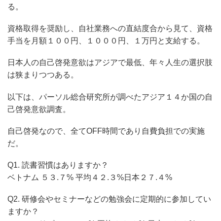
る。
資格取得を奨励し、自社業務への直結度合から見て、資格
手当を月額１００円、１０００円、１万円と支給する。
日本人の自己啓発意欲はアジアで最低、年々人生の選択肢
は狭まりつつある。
以下は、パーソル総合研究所が調べたアジア１４か国の自
己啓発意欲調査。
自己啓発なので、全てOFF時間であり自費負担での実施
だ。
Q1. 読書習慣はありますか？
ベトナム ５３.７% 平均４２.３%日本２７.４%
Q2. 研修会やセミナーなどの勉強会に定期的に参加してい
ますか？