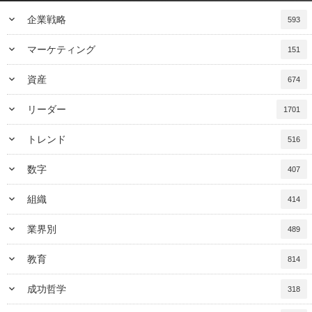
keyboard_arrow_down
企業戦略
593
keyboard_arrow_down
マーケティング
151
keyboard_arrow_down
資産
674
keyboard_arrow_down
リーダー
1701
keyboard_arrow_down
トレンド
516
keyboard_arrow_down
数字
407
keyboard_arrow_down
組織
414
keyboard_arrow_down
業界別
489
keyboard_arrow_down
教育
814
keyboard_arrow_down
成功哲学
318