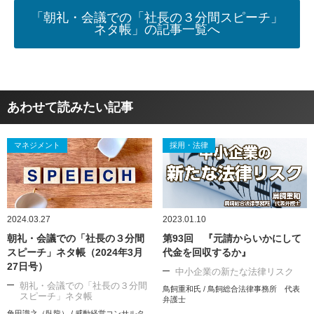
「朝礼・会議での「社長の３分間スピーチ」
ネタ帳」の記事一覧へ
あわせて読みたい記事
マネジメント
採用・法律
2024.03.27
2023.01.10
朝礼・会議での「社長の３分間
第93回 『元請からいかにして
スピーチ」ネタ帳（2024年3月
代金を回収するか』
27日号）
中小企業の新たな法律リスク
朝礼・会議での「社長の３分間
鳥飼重和氏 / 鳥飼総合法律事務所 代表
スピーチ」ネタ帳
弁護士
角田識之（臥龍） / 感動経営コンサルタ