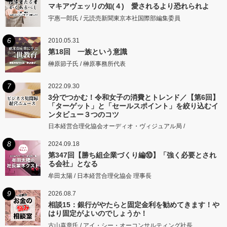
マキアヴェッリの知(４) 愛されるより恐れられよ
宇惠一郎氏 / 元読売新聞東京本社国際部編集委員
6
2010.05.31
第18回 一族という意識
榊原節子氏 / 榊原事務所代表
7
2022.09.30
3分でつかむ！令和女子の消費とトレンド／【第6回】
「ターゲット」と「セールスポイント」を絞り込むイ
ンタビュー３つのコツ
日本経営合理化協会オーディオ・ヴィジュアル局 /
8
2024.09.18
第347回【勝ち組企業づくり編⑩】「強く必要とされ
る会社」となる
牟田太陽 / 日本経営合理化協会 理事長
9
2026.08.7
相談15：銀行がやたらと固定金利を勧めてきます！や
はり固定がよいのでしょうか！
古山喜章氏 / アイ・シー・オーコンサルティング社長