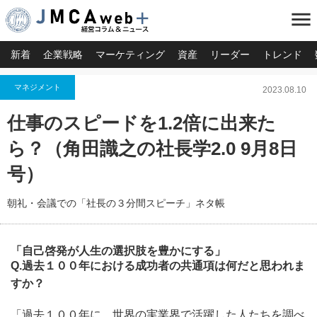
menu
新着
企業戦略
マーケティング
資産
リーダー
トレンド
マネジメント
2023.08.10
仕事のスピードを1.2倍に出来た
ら？（角田識之の社長学2.0 9月8日
号）
朝礼・会議での「社長の３分間スピーチ」ネタ帳
「自己啓発が人生の選択肢を豊かにする」
Q.過去１００年における成功者の共通項は何だと思われま
すか？
「過去１００年に、世界の実業界で活躍した人たちを調べ