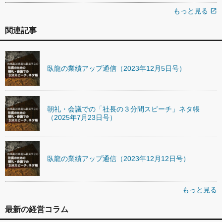
もっと見る
open_in_new
関連記事
臥龍の業績アップ通信（2023年12月5日号）
朝礼・会議での「社長の３分間スピーチ」ネタ帳
（2025年7月23日号）
臥龍の業績アップ通信（2023年12月12日号）
もっと見る
最新の経営コラム