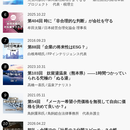
プロジェクト 代表・税理士
6
2025.10.22
第404回 時に「非合理的な判断」が会社を守る
牟田太陽 / 日本経営合理化協会 理事長
7
2016.09.23
第88回「企業の将来性はESG？」
白根寿晴氏 / FPインテリジェンス代表
8
2023.10.31
第103回 奴留湯温泉（熊本県）――1時間つかってい
られる究極の「ぬる湯」
高橋一喜氏 / 温泉アナリスト
9
2021.05.11
第54回 『メーカー希望小売価格を無視して自由に価
格を決めて良いか？』
鳥飼重和氏 / 鳥飼総合法律事務所 代表弁護士
10
2026.04.22