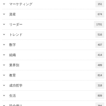
keyboard_arrow_down
マーケティング
151
keyboard_arrow_down
資産
674
keyboard_arrow_down
リーダー
1701
keyboard_arrow_down
トレンド
516
keyboard_arrow_down
数字
407
keyboard_arrow_down
組織
414
keyboard_arrow_down
業界別
489
keyboard_arrow_down
教育
814
keyboard_arrow_down
成功哲学
318
keyboard_arrow_down
生活
809
keyboard_arrow_down
協会便り
394