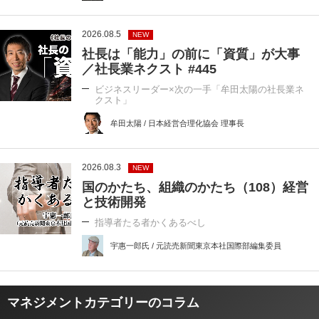
2026.08.5
NEW
社長は「能力」の前に「資質」が大事
／社長業ネクスト #445
ビジネスリーダー×次の一手「牟田太陽の社長業ネ
クスト」
牟田太陽 / 日本経営合理化協会 理事長
2026.08.3
NEW
国のかたち、組織のかたち（108）経営
と技術開発
指導者たる者かくあるべし
宇惠一郎氏 / 元読売新聞東京本社国際部編集委員
マネジメントカテゴリーのコラム