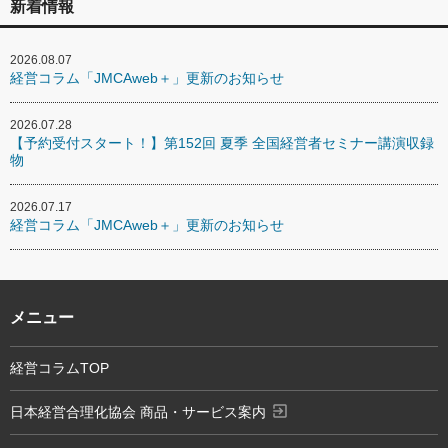
新着情報
2026.08.07
経営コラム「JMCAweb＋」更新のお知らせ
2026.07.28
【予約受付スタート！】第152回 夏季 全国経営者セミナー講演収録
物
2026.07.17
経営コラム「JMCAweb＋」更新のお知らせ
メニュー
経営コラムTOP
exit_to_app
日本経営合理化協会 商品・サービス案内