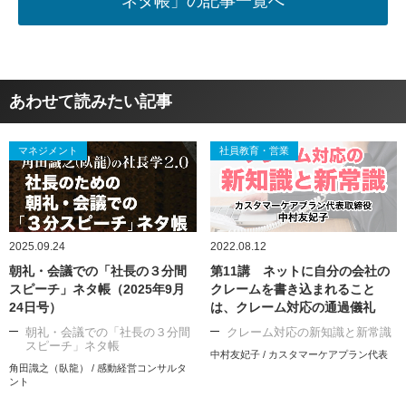
ネタ帳」の記事一覧へ
あわせて読みたい記事
マネジメント
社員教育・営業
2025.09.24
2022.08.12
朝礼・会議での「社長の３分間
第11講 ネットに自分の会社の
スピーチ」ネタ帳（2025年9月
クレームを書き込まれること
24日号）
は、クレーム対応の通過儀礼
朝礼・会議での「社長の３分間
クレーム対応の新知識と新常識
スピーチ」ネタ帳
中村友妃子 / カスタマーケアプラン代表
角田識之（臥龍） / 感動経営コンサルタ
ント