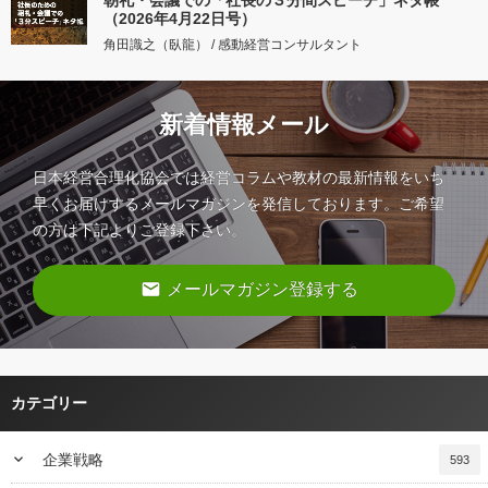
朝礼・会議での「社長の３分間スピーチ」ネタ帳
（2026年4月22日号）
角田識之（臥龍） / 感動経営コンサルタント
新着情報メール
日本経営合理化協会では経営コラムや教材の最新情報をいち
早くお届けするメールマガジンを発信しております。ご希望
の方は下記よりご登録下さい。
email
メールマガジン登録する
カテゴリー
keyboard_arrow_down
企業戦略
593