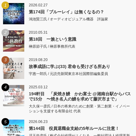
1
2026.02.27
第174回「ブルーレイ」は無くなるの？
鴻池賢三氏 / オーディオビジュアル機器 評論家
2
2010.05.31
第18回 一族という意識
榊原節子氏 / 榊原事務所代表
3
2019.08.20
故事成語に学ぶ(33) 君命も受けざる所あり
宇惠一郎氏 / 元読売新聞東京本社国際部編集委員
4
2025.03.12
194軒目 「炭焼き鰻 かわ富士 @湘南台駅からバス
で15分 〜焼き名人の鰻を求めて藤沢市まで」
大久保一彦氏 / 日本の将来のために創業・第二創業・イノベー
ションを支援する有限会社 代表
5
2026.06.23
第144回 役員退職金支給の5年ルールに注意！
児玉尚彦氏 / 株式会社経理がよくなる 一般社団法人経理革新