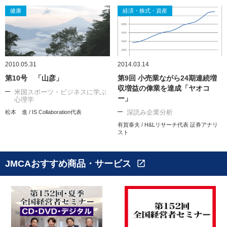
健康
経済・株式・資産
2010.05.31
2014.03.14
第10号 「山彦」
第9回 小売業ながら24期連続増
収増益の偉業を達成「ヤオコ
米国スポーツ・ビジネスに学ぶ
ー」
心理学
深読み企業分析
松本 進 / IS Collaboration代表
有賀泰夫 / H&Lリサーチ代表 証券アナリ
スト
JMCAおすすめ商品・サービス
open_in_new