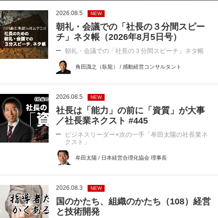
2026.08.5
NEW
朝礼・会議での「社長の３分間スピー
チ」ネタ帳（2026年8月5日号）
朝礼・会議での「社長の３分間スピーチ」ネタ帳
角田識之（臥龍） / 感動経営コンサルタント
2026.08.5
NEW
社長は「能力」の前に「資質」が大事
／社長業ネクスト #445
ビジネスリーダー×次の一手「牟田太陽の社長業ネ
クスト」
牟田太陽 / 日本経営合理化協会 理事長
2026.08.3
NEW
国のかたち、組織のかたち（108）経営
と技術開発