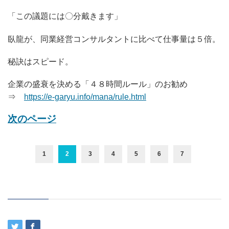
「この議題には〇分戴きます」
臥龍が、同業経営コンサルタントに比べて仕事量は５倍。
秘訣はスピード。
企業の盛衰を決める「４８時間ルール」のお勧め
⇒
https://e-garyu.info/mana/rule.html
次のページ
1
2
3
4
5
6
7