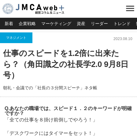
menu
新着
企業戦略
マーケティング
資産
リーダー
トレンド
マネジメント
2023.08.10
仕事のスピードを1.2倍に出来た
ら？（角田識之の社長学2.0 9月8日
号）
朝礼・会議での「社長の３分間スピーチ」ネタ帳
Q.あなたの職場では、スピード１．２のキーワードが明確
ですか？
「全ての仕事を８掛け前倒しでやろう！」
「デスクワークにはタイマーをセット！」