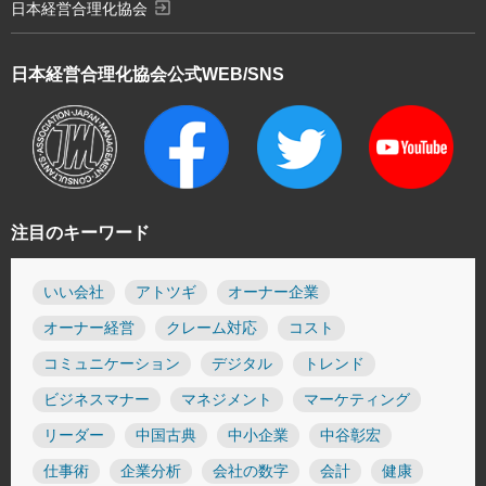
exit_to_app
日本経営合理化協会
日本経営合理化協会
公式WEB/SNS
注目のキーワード
いい会社
アトツギ
オーナー企業
オーナー経営
クレーム対応
コスト
コミュニケーション
デジタル
トレンド
ビジネスマナー
マネジメント
マーケティング
リーダー
中国古典
中小企業
中谷彰宏
仕事術
企業分析
会社の数字
会計
健康