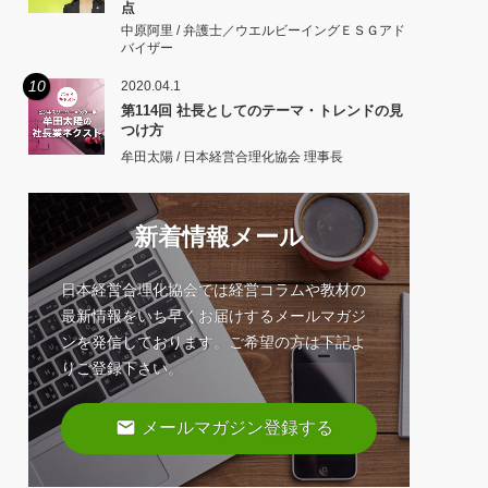
点
中原阿里 / 弁護士／ウエルビーイングＥＳＧアド
バイザー
10
2020.04.1
第114回 社長としてのテーマ・トレンドの見
つけ方
牟田太陽 / 日本経営合理化協会 理事長
新着情報メール
日本経営合理化協会では経営コラムや教材の
最新情報をいち早くお届けするメールマガジ
ンを発信しております。ご希望の方は下記よ
りご登録下さい。
email
メールマガジン登録する