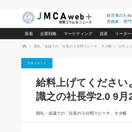
経営者
のため
実務家・専門
新着
企業戦略
マーケティング
資産
リーダー
ホーム
朝礼・会議での「社長の３分間スピーチ」ネタ帳
給料上げ
中小企業の「１位づくり」戦略(96)
ネット戦略成功の秘訣 圧倒的に儲か
あなたの会社と資
オンリ
マネジメント
利益を最大化する「業務改善」横田尚哉氏(5)
ビジネスを一瞬で制する！一流グロ
どうなる金融業界
ビジネ
る“社長の戦略印象リスクマネジメント
(446)
強い会社を築く ビジネス・クリニック(240)
中国経済の最新動
給料上げてください
ロングセラーの玉手箱(9)
ピョー
2026.08.7
2026.08.7
日本レーザー「人を大切にしながら利益を上げ
事業承継の前に
相談15：銀行がやたらと固定金
第153回「内需企業があっと
(3)
大復活＆快進撃！ユニバーサルスタ
きたいコト(12)
指導者た
識之の社長学2.0 9月
利を勧めてきます！やはり固定
う間にグローバル成長企業に
は(5)
がよいのでしょうか！
FOOD & LIFE COMPANIES
武器としてのM&A入門(3)
会社と社長のため
朝礼・
最高の自分を表現する 成功イメージ戦
社長のための“儲かる通販”戦略視点(151)
深読み企業分析(1
楠木建の
朝礼・会議での「社長の３分間スピーチ」ネタ帳
酒井光雄 成功事例に学ぶ繁栄企業の
継続経営 百話百行(85)
次もあ
野田久美子 香港ビジネス成功法(10)
社長の口