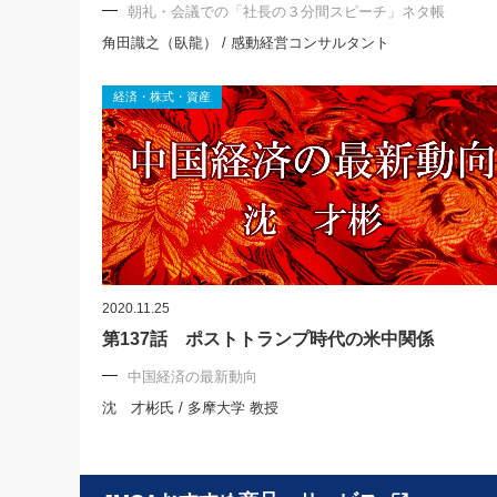
朝礼・会議での「社長の３分間スピーチ」ネタ帳
角田識之（臥龍） / 感動経営コンサルタント
経済・株式・資産
2020.11.25
第137話 ポストトランプ時代の米中関係
中国経済の最新動向
沈 才彬氏 / 多摩大学 教授