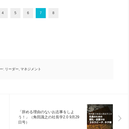
4
5
6
7
8
ー:
リーダー
,
マネジメント
「辞める理由のないお志事をしよ
う！」（角田識之の社長学2.0 9月29
日号）