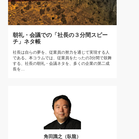
)
喜の『これぞ！"本物の温泉"』(157)
朝礼・会議での「社長の３分間スピー
チ」ネタ帳
社長は自らの夢を、従業員の努力を通じて実現する人
である。本コラムでは、従業員をたったの3分間で鼓舞
する、社長の朝礼・会議ネタを、多くの企業の第二成
長を…
角田識之（臥龍）