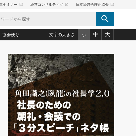
launch
launch
launch
者セミナー
経営コンサルティグ
日本経営合理化協会
search
大
中
協会便り
文字の大きさ
小
5)
況は会社守成の好機(38)
ころ心平の ──社長のための「か・ら・だマネジメント」
「愛読者通信」著者インタビュー(44)
34)
思われる 気配りの達人(127)
人間力の磨き方」(86)
ビジネス見聞録 経営ニュース(100)
タルＡＶを味方に！新・仕事術(180)
0)
り(210)
(92)
え 東洋思想に学ぶ経営学(132)
作間信司の経営無形庵(けいえいむぎょうあん)(166)
ー脳の鍛え方(32)
もっとみる
026.08.5
)
識(57)
指導者たち」(32)
経営セミナー情報局(1)
86回 「言葉狩り」
ンを楽しむ基礎レッスン(12)
ーイング経営入
教育の決め手(203)
略”(30)
繁栄への着眼点 牟田太陽(76)
！社長が読むべき今月の4冊(88)
て」(38)
講話を聞いて学ぼう 実学・耳学・磨く「ミミガク」のすすめ
で楽しむ読書術(162)
(7)
ランク上の手紙・メール術(100)
「氣」(30)
ミどこ
00)
スポーツ・ビジネスに学ぶ心理学(98)