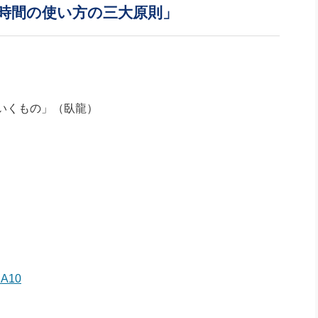
社長のための“全員営業”(30
時間の使い方の三大原則」
腕をつくる 人と組織を動かす(200)
銀行交渉はこうしなさい！(12)
高橋一
行動科学マネジメント(5)
の社長のビジョン実現道場(10)
いくもの」（臥龍）
UA10