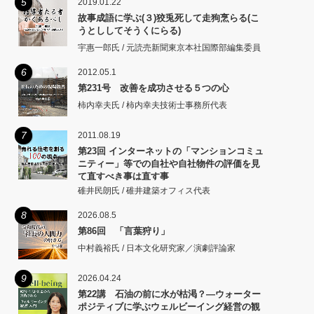
5
2019.01.22
故事成語に学ぶ(３)狡兎死して走狗烹らる(こ
うとししてそうくにらる)
宇惠一郎氏 / 元読売新聞東京本社国際部編集委員
6
2012.05.1
第231号 改善を成功させる５つの心
柿内幸夫氏 / 柿内幸夫技術士事務所代表
7
2011.08.19
第23回 インターネットの「マンションコミュ
ニティー」等での自社や自社物件の評価を見
て直すべき事は直す事
碓井民朗氏 / 碓井建築オフィス代表
8
2026.08.5
第86回 「言葉狩り」
中村義裕氏 / 日本文化研究家／演劇評論家
9
2026.04.24
第22講 石油の前に水が枯渇？―ウォーター
ポジティブに学ぶウェルビーイング経営の観