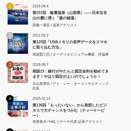
1
2026.08.4
第157回 飯豊温泉（山形県）――日本百名
山の麓に湧く「森の秘湯」
高橋一喜氏 / 温泉アナリスト
2
2022.02.2
第125回「USBメモリの音声データをスマホ
に取り込む方法」
鴻池賢三氏 / オーディオビジュアル機器 評論家
3
2026.08.7
相談15：銀行がやたらと固定金利を勧めてき
ます！やはり固定がよいのでしょうか！
古山喜章氏 / アイ・シー・オーコンサルティング
社長
4
2025.02.14
第136回「もったいない」から発想したビジ
ネスで大チャンスをつかむ（ティーケーピ
ー）
有賀泰夫 / H&Lリサーチ代表 証券アナリスト