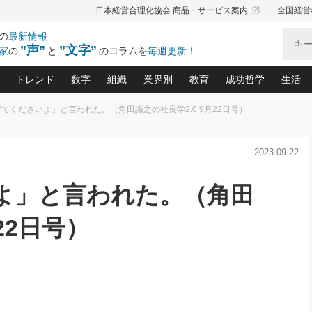
launch
日本経営合理化協会 商品・サービス案内
全国経営
の
最新情報
”声”
”文字”
家
の
と
のコラムを
毎週更新！
トレンド
数字
組織
業界別
教育
成功哲学
生活
てくださいよ」と言われた。（角田識之の社長学2.0 9月22日号）
る仕組みづくり講座(12)
産を守る一手(171)
ーワンで勝ち残る企業風土づくり(54)
《ニューヨーク発》ビジネスリーダーの先読み: 最新トレンド
オーナー社長の「お金の悩み相談室」(15)
「賃金の誤解」(135)
なぜ、トヨタ式で会社が伸びるのか？(
“出来る”管理職の条件(62)
中国哲学に学ぶ 不
おの
と戦略拠点(9)
(50)
2023.09.22
ーバル経営者は知ってい
(39)
スリーダー×次の一手「牟田太陽の社長業ネクスト」
おカネが残る決算書にするために、やっておきたいこと(
中小企業の新たな法律リスク(178)
売れる住宅を創る 100の視点(100)
あなただからお願いしたいと
令和時代の「社長の
”(9)
「社長の繁盛トレンド通信」(90)
デジ
向(204)
会社を守り抜くための緊急対策(100)
職場の生産性を下げるハラスメントの予防策(1
大久保一彦の“流行る”お店の仕組みづく
クレーム対応 実践マニュアル
先人の名句名言の教
よ」と言われた。（角田
トル・F・グジバチの『経営戦略の新常識』(12)
北村森の「今月のヒット商品」(109)
リーダ
2026.08.5
2
る経営」の極意
、決めておきたい、知っておきたい、やってお
強い決算書の会社はココが違う！(36)
賃金決定の定石(68)
柿内幸夫─社長のための現場改善(174
クレーム対応の新知識と新常
渡部昇一の「日本の
い
第109話 伝統的産品を21世紀
第
ジオジャパンの成功要因と
る者かくあるべし(635)
次の売れ筋をつかむ術(102)
ワイ
22日号）
」
に生かし切る！
損益分岐点を下げる、Ｐ／Ｌ不況時代の新戦略(12)
顧客・社員・社会から支持される「ウェルビ
デキル社員に育てる！ 社員
経営に活かす“十八史
の資産管理講座(95)
会議での「社長の３分間スピーチ」ネタ帳(159)
社長のメシの種 4.0(206)
門」(23)
必読
2026.08.5
新・会計経営と実学(37)
東川鷹年の「中小企業の人育
略(77)
53)
「経営知になる考え方」(57)
眼と耳
朝礼・会議での「社長の３分間
決算書の“見える化”術(12)
業績アップにつながる！ワン
スピーチ」ネタ帳（2026年8月5
ブランド戦略(39)
日号）
なたにお願いしたいと思われる「一流の仕事術」(28)
社長の
賢い社長の「経理財務の見どころ・勘どころ・ツッコ
欧米資産家に学ぶ二世教育(1
ぐせ経営哲学(100)
ろ」(149)
米国