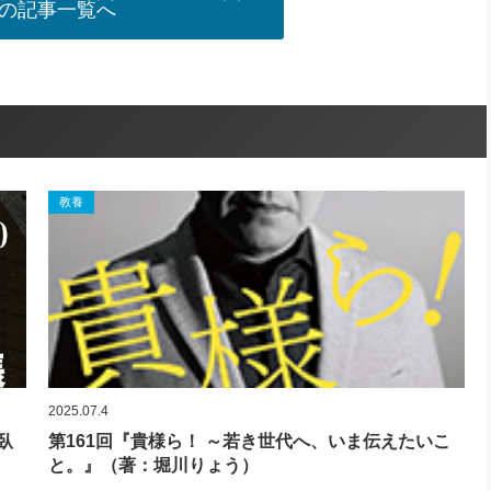
の記事一覧へ
教養
2025.07.4
臥
第161回『貴様ら！ ～若き世代へ、いま伝えたいこ
と。』（著：堀川りょう）