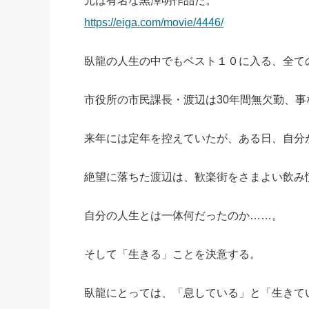
元は有名な黒澤明作品だ。
https://eiga.com/movie/4446/
臥龍の人生の中でもベスト１０に入る、全て
市役所の市民課長・渡辺は30年間無欠勤、
来年には定年を控えていたが、ある日、自分
絶望に落ちた渡辺は、歓楽街をさまよい飲み
自分の人生とは一体何だったのか……。
そして「生きる」ことを決意する。
臥龍にとっては、「息している」と「生きて