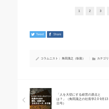
1
2
3
Tweet
Share
コラムニスト：
角田識之（臥龍）
カテゴリ
「人を大切にする経営の原点と
は？」（角田識之の社長学2.0 9月13
日号）