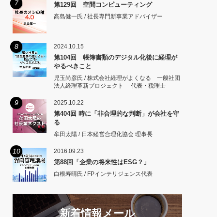
7
第129回 空間コンピューティング
高島健一氏 / 社長専門新事業アドバイザー
8
2024.10.15
第104回 帳簿書類のデジタル化後に経理が
やるべきこと
児玉尚彦氏 / 株式会社経理がよくなる 一般社団
法人経理革新プロジェクト 代表・税理士
9
2025.10.22
第404回 時に「非合理的な判断」が会社を守
る
牟田太陽 / 日本経営合理化協会 理事長
10
2016.09.23
第88回「企業の将来性はESG？」
白根寿晴氏 / FPインテリジェンス代表
新着情報メール