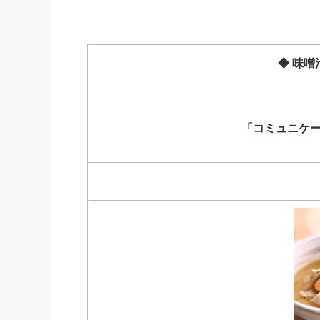
社長の右
酒井英之
◆ 味噌汁
「コミュニケ