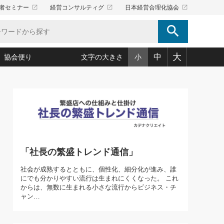
launch
launch
launch
者セミナー
経営コンサルティグ
日本経営合理化協会
search
大
中
協会便り
文字の大きさ
小
5)
況は会社守成の好機(38)
ころ心平の ──社長のための「か・ら・だマネジメント」
「愛読者通信」著者インタビュー(44)
34)
思われる 気配りの達人(127)
人間力の磨き方」(86)
ビジネス見聞録 経営ニュース(100)
タルＡＶを味方に！新・仕事術(180)
0)
り(210)
(92)
え 東洋思想に学ぶ経営学(132)
作間信司の経営無形庵(けいえいむぎょうあん)(166)
ー脳の鍛え方(32)
もっとみる
026.08.5
)
識(57)
指導者たち」(32)
経営セミナー情報局(1)
「社長の繁盛トレンド通信」
86回 「言葉狩り」
ンを楽しむ基礎レッスン(12)
ーイング経営入
教育の決め手(203)
略”(30)
繁栄への着眼点 牟田太陽(76)
社会が成熟するとともに、個性化、細分化が進み、誰
！社長が読むべき今月の4冊(88)
にでも分かりやすい流行は生まれにくくなった。 これ
て」(38)
講話を聞いて学ぼう 実学・耳学・磨く「ミミガク」のすすめ
からは、無数に生まれる小さな流行からビジネス・チ
で楽しむ読書術(162)
(7)
ャン…
ランク上の手紙・メール術(100)
「氣」(30)
ミどこ
00)
スポーツ・ビジネスに学ぶ心理学(98)