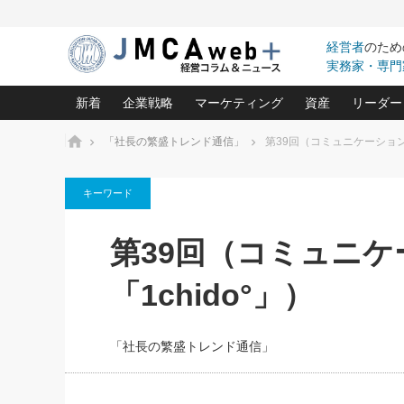
経営者
のため
実務家・専門
新着
企業戦略
マーケティング
資産
リーダー
ホーム
「社長の繁盛トレンド通信」
第39回（コミュニケーション
中小企業の「１位づくり」戦略(96)
ネット戦略成功の秘訣 圧倒的に儲か
あなたの会社と資
オンリ
キーワード
利益を最大化する「業務改善」横田尚哉氏(5)
ビジネスを一瞬で制する！一流グロ
どうなる金融業界
ビジネ
る“社長の戦略印象リスクマネジメント
(446)
強い会社を築く ビジネス・クリニック(240)
中国経済の最新動
第39回（コミュニ
ロングセラーの玉手箱(9)
ピョー
2026.08.7
2026.08.7
日本レーザー「人を大切にしながら利益を上げ
事業承継の前に
相談15：銀行がやたらと固定金
第153回「内需企業があっと
(3)
大復活＆快進撃！ユニバーサルスタ
きたいコト(12)
指導者た
「1chido°」）
利を勧めてきます！やはり固定
う間にグローバル成長企業に
は(5)
がよいのでしょうか！
FOOD & LIFE COMPANIES
武器としてのM&A入門(3)
会社と社長のため
朝礼・
最高の自分を表現する 成功イメージ戦
社長のための“儲かる通販”戦略視点(151)
深読み企業分析(1
楠木建の
「社長の繁盛トレンド通信」
酒井光雄 成功事例に学ぶ繁栄企業の
継続経営 百話百行(85)
次もあ
野田久美子 香港ビジネス成功法(10)
社長の口