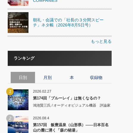
COMPANIES
朝礼・会議での「社長の３分間スピー
チ」ネタ帳（2026年8月5日号）
もっと見る
ランキング
日別
月別
本
収録物
1
2026.02.27
第174回「ブルーレイ」は無くなるの？
鴻池賢三氏 / オーディオビジュアル機器 評論家
2
2026.08.4
第157回 飯豊温泉（山形県）――日本百名
山の麓に湧く「森の秘湯」