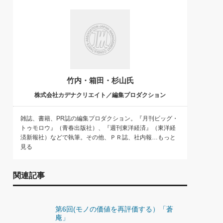
)
喜の『これぞ！"本物の温泉"』(157)
竹内・箱田・杉山氏
株式会社カデナクリエイト／編集プロダクション
雑誌、書籍、PR誌の編集プロダクション。『月刊ビッグ・
トゥモロウ』（青春出版社）、『週刊東洋経済』（東洋経
済新報社）などで執筆。その他、ＰＲ誌、社内報…もっと
見る
関連記事
第6回(モノの価値を再評価する）「蒼
庵」