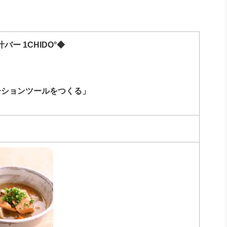
社長のための“全員営業”(30
腕をつくる 人と組織を動かす(200)
銀行交渉はこうしなさい！(12)
高橋一
行動科学マネジメント(5)
の社長のビジョン実現道場(10)
バー 1CHIDO°◆
ーションツールをつくる」