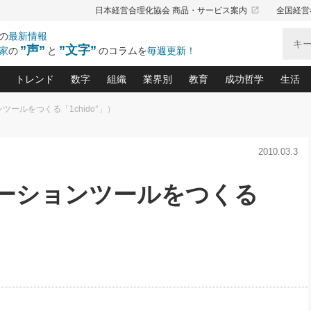
launch
日本経営合理化協会 商品・サービス案内
全国経営
の
最新情報
”声”
”文字”
家
の
と
のコラムを
毎週更新！
トレンド
数字
組織
業界別
教育
成功哲学
生活
ツールをつくる「1chido°」）
る仕組みづくり講座(12)
産を守る一手(171)
ーワンで勝ち残る企業風土づくり(54)
《ニューヨーク発》ビジネスリーダーの先読み: 最新トレンド
オーナー社長の「お金の悩み相談室」(15)
「賃金の誤解」(135)
なぜ、トヨタ式で会社が伸びるのか？(
“出来る”管理職の条件(62)
中国哲学に学ぶ 不
おの
と戦略拠点(9)
(50)
2010.03.3
ーバル経営者は知ってい
(39)
スリーダー×次の一手「牟田太陽の社長業ネクスト」
おカネが残る決算書にするために、やっておきたいこと(
中小企業の新たな法律リスク(178)
売れる住宅を創る 100の視点(100)
あなただからお願いしたいと
令和時代の「社長の
”(9)
「社長の繁盛トレンド通信」(90)
デジ
向(204)
会社を守り抜くための緊急対策(100)
職場の生産性を下げるハラスメントの予防策(1
大久保一彦の“流行る”お店の仕組みづく
クレーム対応 実践マニュアル
先人の名句名言の教
ケーションツールをつくる
トル・F・グジバチの『経営戦略の新常識』(12)
北村森の「今月のヒット商品」(109)
リーダ
2026.08.5
2
る経営」の極意
、決めておきたい、知っておきたい、やってお
強い決算書の会社はココが違う！(36)
賃金決定の定石(68)
柿内幸夫─社長のための現場改善(174
クレーム対応の新知識と新常
渡部昇一の「日本の
い
第109話 伝統的産品を21世紀
第
ジオジャパンの成功要因と
る者かくあるべし(635)
次の売れ筋をつかむ術(102)
ワイ
」
に生かし切る！
損益分岐点を下げる、Ｐ／Ｌ不況時代の新戦略(12)
顧客・社員・社会から支持される「ウェルビ
デキル社員に育てる！ 社員
経営に活かす“十八史
の資産管理講座(95)
会議での「社長の３分間スピーチ」ネタ帳(159)
社長のメシの種 4.0(206)
門」(23)
必読
2026.08.5
新・会計経営と実学(37)
東川鷹年の「中小企業の人育
略(77)
53)
「経営知になる考え方」(57)
眼と耳
朝礼・会議での「社長の３分間
決算書の“見える化”術(12)
業績アップにつながる！ワン
スピーチ」ネタ帳（2026年8月5
ブランド戦略(39)
日号）
なたにお願いしたいと思われる「一流の仕事術」(28)
社長の
賢い社長の「経理財務の見どころ・勘どころ・ツッコ
欧米資産家に学ぶ二世教育(1
ぐせ経営哲学(100)
ろ」(149)
米国