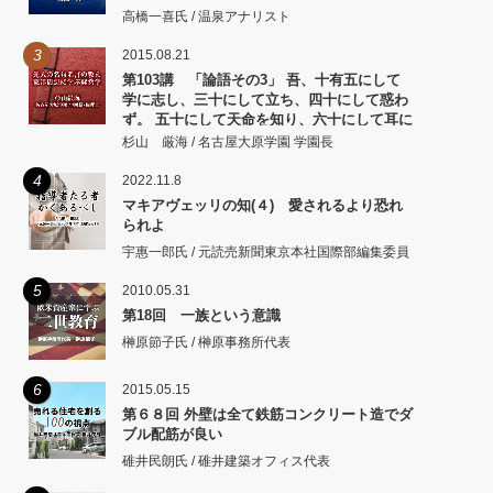
高橋一喜氏 / 温泉アナリスト
3
2015.08.21
第103講 「論語その3」 吾、十有五にして
学に志し、三十にして立ち、四十にして惑わ
ず。 五十にして天命を知り、六十にして耳に
従い、 七十にして心の欲するところに従いて
杉山 厳海 / 名古屋大原学園 学園長
矩をこえず。
4
2022.11.8
マキアヴェッリの知(４) 愛されるより恐れ
られよ
宇惠一郎氏 / 元読売新聞東京本社国際部編集委員
5
2010.05.31
第18回 一族という意識
榊原節子氏 / 榊原事務所代表
6
2015.05.15
第６８回 外壁は全て鉄筋コンクリート造でダ
ブル配筋が良い
碓井民朗氏 / 碓井建築オフィス代表