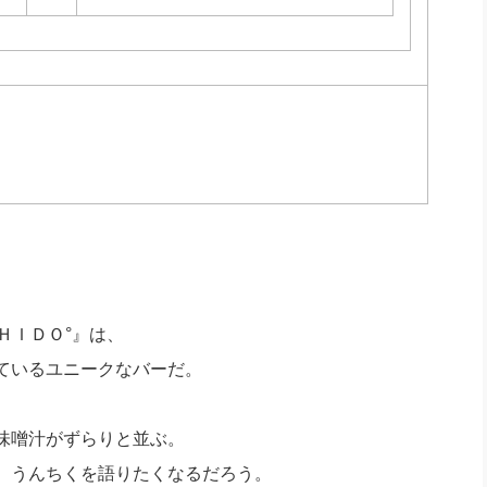
ＨＩＤＯ°』は、
ているユニークなバーだ。
味噌汁がずらりと並ぶ。
、うんちくを語りたくなるだろう。