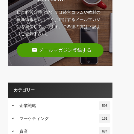
日本経営合理化協会では経営コラムや教材の
最新情報をいち早くお届けするメールマガジ
ンを発信しております。ご希望の方は下記よ
りご登録下さい。
email
メールマガジン登録する
カテゴリー
keyboard_arrow_down
企業戦略
593
keyboard_arrow_down
マーケティング
151
keyboard_arrow_down
資産
674