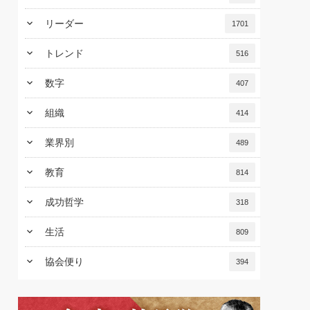
keyboard_arrow_down
リーダー
1701
keyboard_arrow_down
トレンド
516
keyboard_arrow_down
数字
407
keyboard_arrow_down
組織
414
keyboard_arrow_down
業界別
489
keyboard_arrow_down
教育
814
keyboard_arrow_down
成功哲学
318
keyboard_arrow_down
生活
809
keyboard_arrow_down
協会便り
394