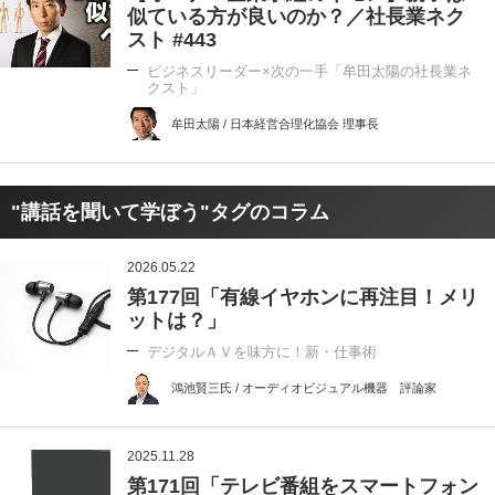
似ている方が良いのか？／社長業ネク
スト #443
ビジネスリーダー×次の一手「牟田太陽の社長業ネ
クスト」
牟田太陽 / 日本経営合理化協会 理事長
"講話を聞いて学ぼう"タグのコラム
2026.05.22
第177回「有線イヤホンに再注目！メリ
ットは？」
デジタルＡＶを味方に！新・仕事術
鴻池賢三氏 / オーディオビジュアル機器 評論家
2025.11.28
第171回「テレビ番組をスマートフォン