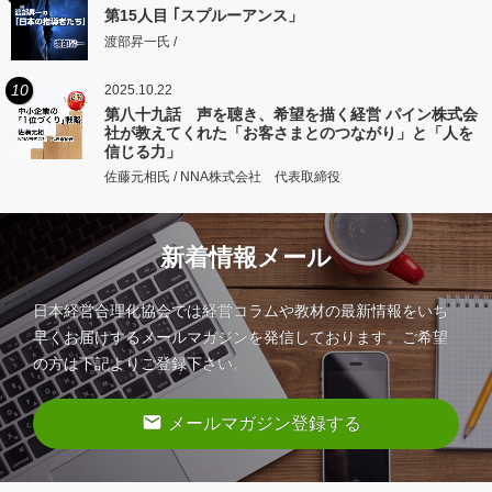
第15人目 ｢スプルーアンス」
渡部昇一氏 /
10
2025.10.22
第八十九話 声を聴き、希望を描く経営 パイン株式会
社が教えてくれた「お客さまとのつながり」と「人を
信じる力」
佐藤元相氏 / NNA株式会社 代表取締役
新着情報メール
日本経営合理化協会では経営コラムや教材の最新情報をいち
早くお届けするメールマガジンを発信しております。ご希望
の方は下記よりご登録下さい。
email
メールマガジン登録する