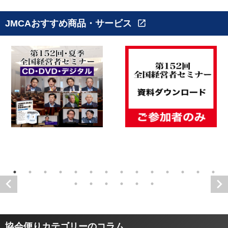
JMCAおすすめ商品・サービス
open_in_new
協会便りカテゴリーのコラム