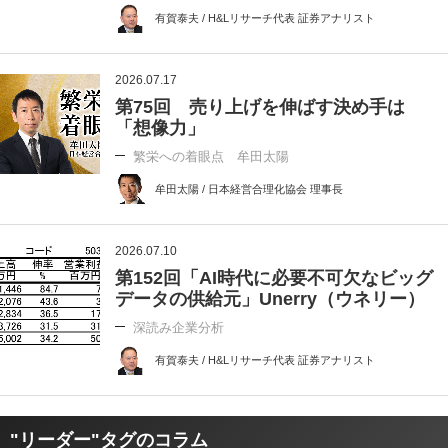
有賀泰夫 / H&Lリサーチ代表 証券アナリスト
2026.07.17
第75回 売り上げを伸ばす決め手は
「想像力」
繁栄への着眼点 牟田太陽
牟田太陽 / 日本経営合理化協会 理事長
2026.07.10
第152回「AI時代に必要不可欠なビッグ
データの供給元」Unerry（ウネリー）
深読み企業分析
有賀泰夫 / H&Lリサーチ代表 証券アナリスト
"リーダー"タグのコラム