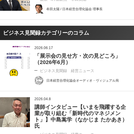
牟田太陽 / 日本経営合理化協会 理事長
ビジネス見聞録カテゴリーのコラム
2026.06.17
「展示会の見せ方・次の見どころ」
（2026年6月）
ビジネス見聞録 経営ニュース
日本経営合理化協会オーディオ・ヴィジュアル局
2026.04.8
講師インタビュー【いまを飛躍する企
業が取り組む「新時代のマネジメン
ト」】中島嵩学（なかじま たかあき）
氏