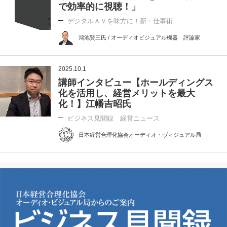
で効率的に視聴！」
デジタルＡＶを味方に！新・仕事術
鴻池賢三氏 / オーディオビジュアル機器 評論家
2025.10.1
講師インタビュー【ホールディングス
化を活用し、経営メリットを最大
化！】江幡吉昭氏
ビジネス見聞録 経営ニュース
日本経営合理化協会オーディオ・ヴィジュアル局