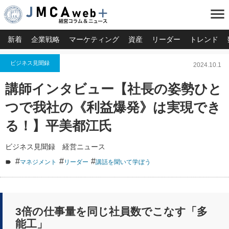
menu
新着
企業戦略
マーケティング
資産
リーダー
トレンド
ビジネス見聞録
2024.10.1
講師インタビュー【社長の姿勢ひと
つで我社の《利益爆発》は実現でき
る！】平美都江氏
ビジネス見聞録 経営ニュース
#
#
#
マネジメント
リーダー
講話を聞いて学ぼう
3倍の仕事量を同じ社員数でこなす「多
能工」