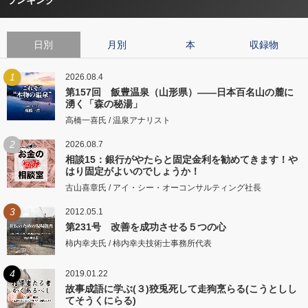
日別
月別
本
収録物
1
2026.08.4
第157回 飯豊温泉（山形県）――日本百名山の麓に
湧く「森の秘湯」
高橋一喜氏 / 温泉アナリスト
2
2026.08.7
相談15：銀行がやたらと固定金利を勧めてきます！や
はり固定がよいのでしょうか！
古山喜章氏 / アイ・シー・オーコンサルティング社長
3
2012.05.1
第231号 改善を成功させる５つの心
柿内幸夫氏 / 柿内幸夫技術士事務所代表
4
2019.01.22
故事成語に学ぶ(３)狡兎死して走狗烹らる(こうとしし
てそうくにらる)