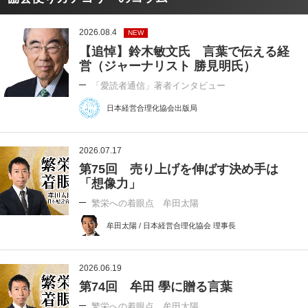
2026.08.4
NEW
【追悼】鈴木敏文氏 言葉で伝える経
営（ジャーナリスト 勝見明氏）
「愛読者通信」著者インタビュー
日本経営合理化協会出版局
2026.07.17
第75回 売り上げを伸ばす決め手は
「想像力」
繁栄への着眼点 牟田太陽
牟田太陽 / 日本経営合理化協会 理事長
2026.06.19
第74回 牟田 學に贈る言葉
繁栄への着眼点 牟田太陽