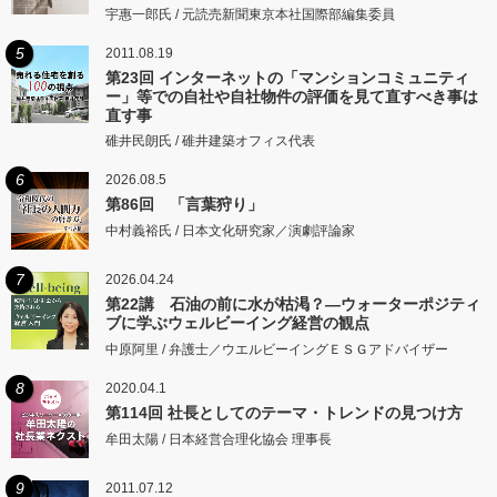
宇惠一郎氏 / 元読売新聞東京本社国際部編集委員
5
2011.08.19
第23回 インターネットの「マンションコミュニティ
ー」等での自社や自社物件の評価を見て直すべき事は
直す事
碓井民朗氏 / 碓井建築オフィス代表
6
2026.08.5
第86回 「言葉狩り」
中村義裕氏 / 日本文化研究家／演劇評論家
7
2026.04.24
第22講 石油の前に水が枯渇？―ウォーターポジティ
ブに学ぶウェルビーイング経営の観点
中原阿里 / 弁護士／ウエルビーイングＥＳＧアドバイザー
8
2020.04.1
第114回 社長としてのテーマ・トレンドの見つけ方
牟田太陽 / 日本経営合理化協会 理事長
9
2011.07.12