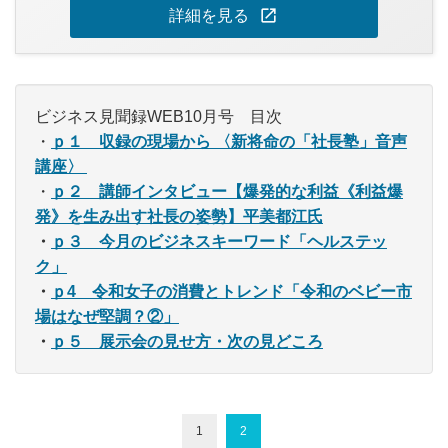
open_in_new
詳細を見る
ビジネス見聞録WEB10月号 目次
・
ｐ１
収録の現場から 〈新将命の「社長塾」音声
講座〉
・
ｐ２
講師インタビュー【爆発的な利益《利益爆
発》を生み出す社長の姿勢】平美都江氏
・
ｐ３ 今月のビジネスキーワード「ヘルステッ
ク」
・
ｐ4 令和女子の消費とトレンド「
令和のベビー市
場はなぜ堅調？②」
・
ｐ５ 展示会の見せ方・次の見どころ
1
2