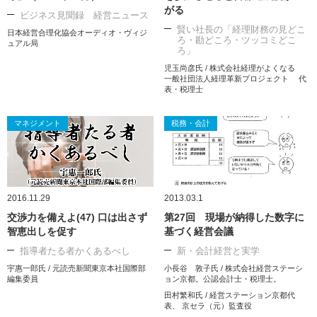
がる
ビジネス見聞録 経営ニュース
賢い社長の「経理財務の見どこ
日本経営合理化協会オーディオ・ヴィジ
ろ・勘どころ・ツッコミどこ
ュアル局
ろ」
児玉尚彦氏 / 株式会社経理がよくなる
一般社団法人経理革新プロジェクト 代
表・税理士
マネジメント
税務・会計
2016.11.29
2013.03.1
交渉力を備えよ(47) 口は出さず
第27回 現場が納得した数字に
智恵出しを促す
基づく経営会議
指導者たる者かくあるべし
新・会計経営と実学
宇惠一郎氏 / 元読売新聞東京本社国際部
小長谷 敦子氏 / 株式会社経営ステーシ
編集委員
ョン京都。公認会計士・税理士。
田村繁和氏 / 経営ステーション京都代
表、 京セラ（元）監査役