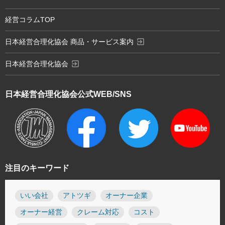
経営コラムTOP
exit_to_app
日本経営合理化協会 商品・サービス案内
exit_to_app
日本経営合理化協会
日本経営合理化協会
公式WEB/SNS
注目のキーワード
いい会社
アトツギ
オーナー企業
オーナー経営
クレーム対応
コスト