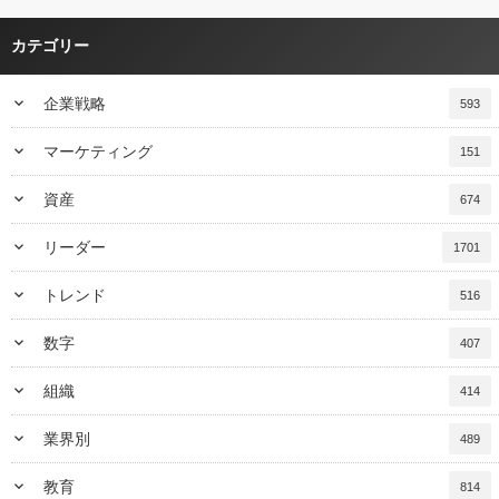
カテゴリー
keyboard_arrow_down
企業戦略
593
keyboard_arrow_down
マーケティング
151
keyboard_arrow_down
資産
674
keyboard_arrow_down
リーダー
1701
keyboard_arrow_down
トレンド
516
keyboard_arrow_down
数字
407
keyboard_arrow_down
組織
414
keyboard_arrow_down
業界別
489
keyboard_arrow_down
教育
814