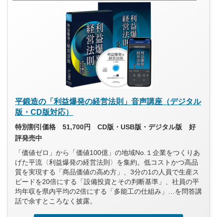
平鍛造の「利益爆発の経営法則」音声講座（デジタル
版・CD版対応）
特別割引価格 51,700円 CD版・USB版・デジタル版 好
評発売中
「価値ゼロ」から「価値100億」の地域No.１企業をつくりあ
げた平流〈利益爆発の経営法則〉を集約。低コストかつ高品
質を実現する「商品価値の高め方」、3分の1の人員で生産ス
ピードを20倍にする「設備投資とその判断基準」、社員の平
均年収を県内平均の2倍にする「多能工の仕組み」…を問答講
話で余すところなく披露。