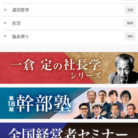
keyboard_arrow_down
成功哲学
318
keyboard_arrow_down
生活
809
keyboard_arrow_down
協会便り
394