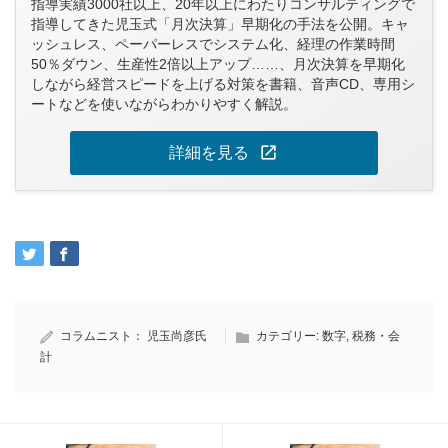
指導実績3000社以上、20年以上にわたりコンサルティングで
指導してきた児玉式「月次決算」早期化の手法を公開。キャ
ッシュレス、ペーパーレスでシステム化、経理の作業時間
50％ダウン、生産性2倍以上アップ……、月次決算を早期化
しながら経営スピードを上げる対策を書籍、音声CD、専用シ
ートなどを使いながらわかりやすく解説。
open_in_new
詳細を見る
コラムニスト：
児玉尚彦氏
カテゴリー:
数字
,
税務・会
計