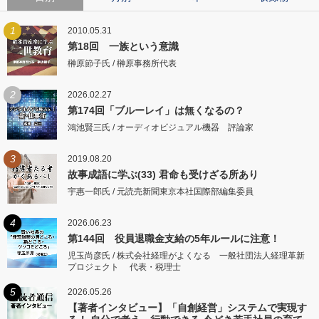
1
2010.05.31
第18回 一族という意識
榊原節子氏 / 榊原事務所代表
2
2026.02.27
第174回「ブルーレイ」は無くなるの？
鴻池賢三氏 / オーディオビジュアル機器 評論家
3
2019.08.20
故事成語に学ぶ(33) 君命も受けざる所あり
宇惠一郎氏 / 元読売新聞東京本社国際部編集委員
4
2026.06.23
第144回 役員退職金支給の5年ルールに注意！
児玉尚彦氏 / 株式会社経理がよくなる 一般社団法人経理革新
プロジェクト 代表・税理士
5
2026.05.26
【著者インタビュー】「自創経営」システムで実現す