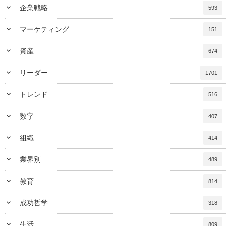
keyboard_arrow_down
企業戦略
593
keyboard_arrow_down
マーケティング
151
keyboard_arrow_down
資産
674
keyboard_arrow_down
リーダー
1701
keyboard_arrow_down
トレンド
516
keyboard_arrow_down
数字
407
keyboard_arrow_down
組織
414
keyboard_arrow_down
業界別
489
keyboard_arrow_down
教育
814
keyboard_arrow_down
成功哲学
318
keyboard_arrow_down
生活
809