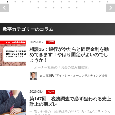
数字カテゴリーのコラム
2026.08.7
NEW
相談15：銀行がやたらと固定金利を勧
めてきます！やはり固定がよいのでし
ょうか！
オーナー社長の「お金の悩み相談室」
古山喜章氏 / アイ・シー・オーコンサルティング社長
2026.08.4
NEW
第147回 税務調査で必ず狙われる売上
計上の期ズレ
賢い社長の「経理財務の見どころ・勘どころ・ツッ