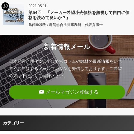
10
2021.05.11
第54回 『メーカー希望小売価格を無視して自由に価
格を決めて良いか？』
鳥飼重和氏 / 鳥飼総合法律事務所 代表弁護士
新着情報メール
日本経営合理化協会では経営コラムや教材の最新情報をいち
早くお届けするメールマガジンを発信しております。ご希望
の方は下記よりご登録下さい。
email
メールマガジン登録する
カテゴリー