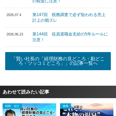
の税金に注意！
第147回 税務調査で必ず狙われる売上
2026.07.4
計上の期ズレ
第144回 役員退職金支給の5年ルールに
2026.06.23
注意！
「賢い社長の「経理財務の見どころ・勘どこ
ろ・ツッコミどころ」」の記事一覧へ
あわせて読みたい記事
税務・会計
健康