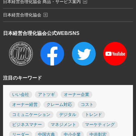
exit_to_app
日本経営合理化協会 商品・サービス案内
exit_to_app
日本経営合理化協会
日本経営合理化協会
公式WEB/SNS
注目のキーワード
いい会社
アトツギ
オーナー企業
オーナー経営
クレーム対応
コスト
コミュニケーション
デジタル
トレンド
ビジネスマナー
マネジメント
マーケティング
リーダー
中国古典
中小企業
中谷彰宏