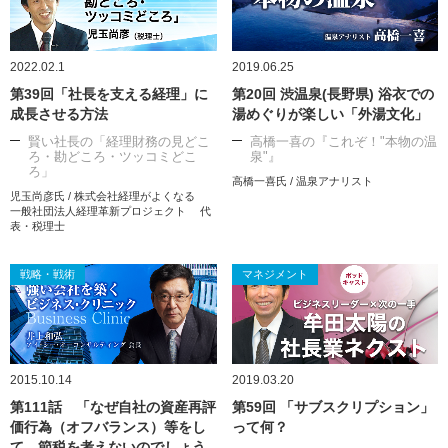
2022.02.1
2019.06.25
第39回「社長を支える経理」に
第20回 渋温泉(長野県) 浴衣での
成長させる方法
湯めぐりが楽しい「外湯文化」
賢い社長の「経理財務の見どこ
高橋一喜の『これぞ！"本物の温
ろ・勘どころ・ツッコミどこ
泉"』
ろ」
高橋一喜氏 / 温泉アナリスト
児玉尚彦氏 / 株式会社経理がよくなる
一般社団法人経理革新プロジェクト 代
表・税理士
戦略・戦術
マネジメント
2015.10.14
2019.03.20
第111話 「なぜ自社の資産再評
第59回 「サブスクリプション」
価行為（オフバランス）等をし
って何？
て、節税を考えないのでしょう