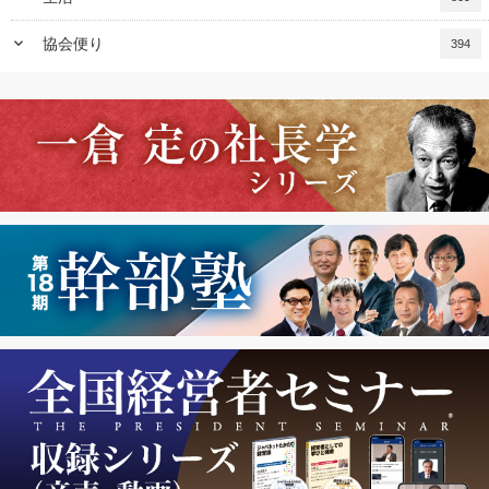
keyboard_arrow_down
協会便り
394