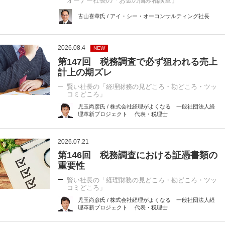
オーナー社長の「お金の悩み相談室」
古山喜章氏 / アイ・シー・オーコンサルティング社長
2026.08.4
NEW
第147回 税務調査で必ず狙われる売上
計上の期ズレ
賢い社長の「経理財務の見どころ・勘どころ・ツッ
コミどころ」
児玉尚彦氏 / 株式会社経理がよくなる 一般社団法人経
理革新プロジェクト 代表・税理士
2026.07.21
第146回 税務調査における証憑書類の
重要性
賢い社長の「経理財務の見どころ・勘どころ・ツッ
コミどころ」
児玉尚彦氏 / 株式会社経理がよくなる 一般社団法人経
理革新プロジェクト 代表・税理士