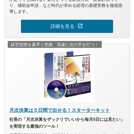
り、補助金申請…など時代が求める経理の基礎実務を徹底指
導します。
open_in_new
詳細を見る
経営状態を素早く把握、迅速に次の手を打つ！
月次決算は５日間で出せる！スターターキット
社長の「月次決算をザックリでいいから毎月5日には見たい」
を実現する最強のツール！