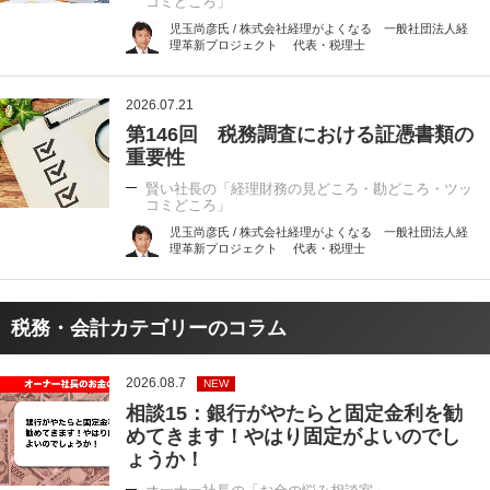
コミどころ」
児玉尚彦氏 / 株式会社経理がよくなる 一般社団法人経
理革新プロジェクト 代表・税理士
2026.07.21
第146回 税務調査における証憑書類の
重要性
賢い社長の「経理財務の見どころ・勘どころ・ツッ
コミどころ」
児玉尚彦氏 / 株式会社経理がよくなる 一般社団法人経
理革新プロジェクト 代表・税理士
税務・会計カテゴリーのコラム
2026.08.7
NEW
相談15：銀行がやたらと固定金利を勧
めてきます！やはり固定がよいのでし
ょうか！