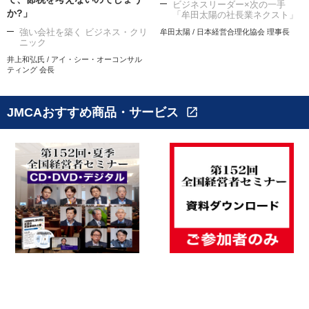
ビジネスリーダー×次の一手
か?」
「牟田太陽の社長業ネクスト」
強い会社を築く ビジネス・クリ
牟田太陽 / 日本経営合理化協会 理事長
ニック
井上和弘氏 / アイ・シー・オーコンサル
ティング 会長
JMCAおすすめ商品・サービス
open_in_new