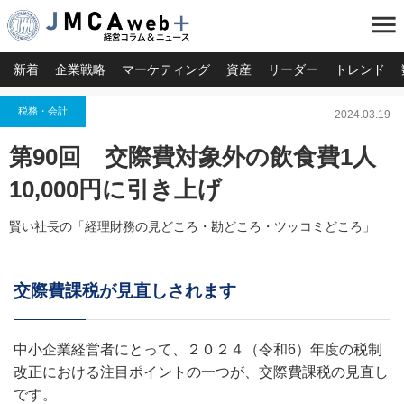
menu
新着
企業戦略
マーケティング
資産
リーダー
トレンド
税務・会計
2024.03.19
第90回 交際費対象外の飲食費1人
10,000円に引き上げ
賢い社長の「経理財務の見どころ・勘どころ・ツッコミどころ」
交際費課税が見直しされます
中小企業経営者にとって、２０２４（令和6）年度の税制
改正における注目ポイントの一つが、交際費課税の見直し
です。