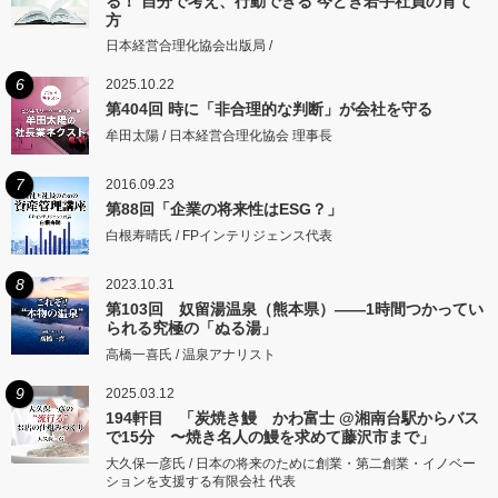
る！ 自分で考え、行動できる 今どき若手社員の育て
方
日本経営合理化協会出版局 /
6
2025.10.22
第404回 時に「非合理的な判断」が会社を守る
牟田太陽 / 日本経営合理化協会 理事長
7
2016.09.23
第88回「企業の将来性はESG？」
白根寿晴氏 / FPインテリジェンス代表
8
2023.10.31
第103回 奴留湯温泉（熊本県）――1時間つかってい
られる究極の「ぬる湯」
高橋一喜氏 / 温泉アナリスト
9
2025.03.12
194軒目 「炭焼き鰻 かわ富士 @湘南台駅からバス
で15分 〜焼き名人の鰻を求めて藤沢市まで」
大久保一彦氏 / 日本の将来のために創業・第二創業・イノベー
ションを支援する有限会社 代表