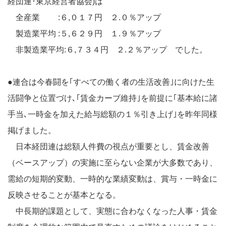
経団連･東京経営者協会)は
全産業 :６,０１７円 ２.０％アップ
製造業平均 :５,６２９円 １.９％アップ
非製造業平均:６,７３４円 ２.２％アップ でした。
●連合は今春闘を｢すべての働く者の生活改善｣に向けた生
活闘争と位置づけ､｢賃金カーブ維持｣を前提に｢基本給に諸
手当､一時金を加えた給与総額の１％引き上げ｣を昨年同様
掲げました。
日本経団連は総額人件費の視点が重要とし、賃金改善
（ベースアップ）の実施に至らない企業が大多数であり、
需給の短期的変動、一時的な業績変動は、賞与・一時金に
反映させることが基本となる。
中長期的課題として、実態に合わなくなった人事・賃金