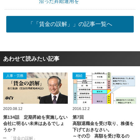
沿った昇給運用を
「「賃金の誤解」」の記事一覧へ
あわせて読みたい記事
人事・労務
相続
2020.08.12
2016.12.2
第134話 定期昇給を実施しない
第7回
会社に明るい未来はあるでしょ
高額退職金を受け取り、株価を
うか？
下げておきなさい。
～その① 高額を受け取るの
「賃金の誤解」