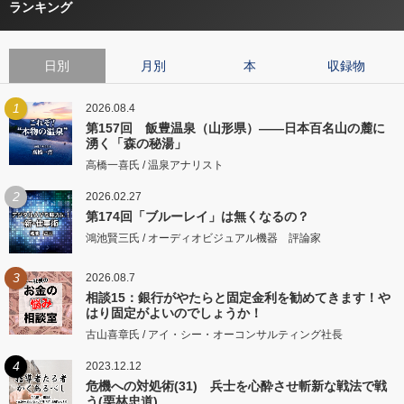
ランキング
日別
月別
本
収録物
1
2026.08.4
第157回 飯豊温泉（山形県）――日本百名山の麓に
湧く「森の秘湯」
高橋一喜氏 / 温泉アナリスト
2
2026.02.27
第174回「ブルーレイ」は無くなるの？
鴻池賢三氏 / オーディオビジュアル機器 評論家
3
2026.08.7
相談15：銀行がやたらと固定金利を勧めてきます！や
はり固定がよいのでしょうか！
古山喜章氏 / アイ・シー・オーコンサルティング社長
4
2023.12.12
危機への対処術(31) 兵士を心酔させ斬新な戦法で戦
う(栗林忠道)