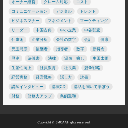
オーナー経営
クレーム対応
コスト
コミュニケーション
デジタル
トレンド
ビジネスマナー
マネジメント
マーケティング
リーダー
中国古典
中小企業
中谷彰宏
仕事術
企業分析
会社の数字
会計
健康
児玉尚彦
後継者
指導者
数字
新将命
歴史
決算書
法律
温泉 癒し
牟田太陽
生産性向上
社員教育
社長業
競争戦略
経営実務
経営戦略
話し方
読書
講師インタビュー
講演CD
講話を聞いて学ぼう
財務
財務力アップ
鳥飼重和
Copyright ©
JMCA
All rights reserved.