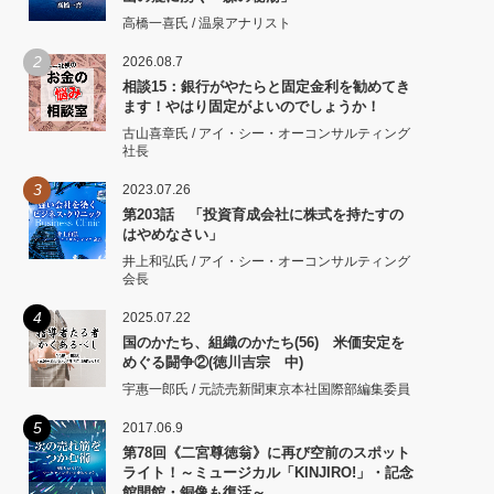
高橋一喜氏 / 温泉アナリスト
2
2026.08.7
相談15：銀行がやたらと固定金利を勧めてき
ます！やはり固定がよいのでしょうか！
古山喜章氏 / アイ・シー・オーコンサルティング
社長
3
2023.07.26
第203話 「投資育成会社に株式を持たすの
はやめなさい」
井上和弘氏 / アイ・シー・オーコンサルティング
会長
4
2025.07.22
国のかたち、組織のかたち(56) 米価安定を
めぐる闘争②(徳川吉宗 中)
宇惠一郎氏 / 元読売新聞東京本社国際部編集委員
5
2017.06.9
第78回《二宮尊徳翁》に再び空前のスポット
ライト！～ミュージカル「KINJIRO!」・記念
館開館・銅像も復活～