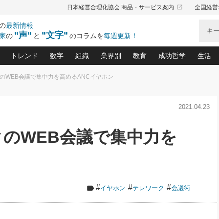
launch
日本経営合理化協会 商品・サービス案内
全国経営
の
最新情報
”声”
”文字”
家
の
と
のコラムを
毎週更新！
トレンド
数字
組織
業界別
教育
成功哲学
生活
クのWEB会議で集中力を高めるANCイヤホン
る仕組みづくり講座(12)
産を守る一手(171)
ーワンで勝ち残る企業風土づくり(54)
《ニューヨーク発》ビジネスリーダーの先読み: 最新トレンド
オーナー社長の「お金の悩み相談室」(15)
「賃金の誤解」(135)
なぜ、トヨタ式で会社が伸びるのか？(
“出来る”管理職の条件(62)
中国哲学に学ぶ 不
おの
と戦略拠点(9)
(50)
2021.04.23
ーバル経営者は知ってい
(39)
スリーダー×次の一手「牟田太陽の社長業ネクスト」
おカネが残る決算書にするために、やっておきたいこと(
中小企業の新たな法律リスク(178)
売れる住宅を創る 100の視点(100)
あなただからお願いしたいと
令和時代の「社長の
”(9)
「社長の繁盛トレンド通信」(90)
デジ
向(204)
会社を守り抜くための緊急対策(100)
職場の生産性を下げるハラスメントの予防策(1
大久保一彦の“流行る”お店の仕組みづく
クレーム対応 実践マニュアル
先人の名句名言の教
クのWEB会議で集中力を
トル・F・グジバチの『経営戦略の新常識』(12)
北村森の「今月のヒット商品」(109)
リーダ
2026.08.5
2
る経営」の極意
、決めておきたい、知っておきたい、やってお
強い決算書の会社はココが違う！(36)
賃金決定の定石(68)
柿内幸夫─社長のための現場改善(174
クレーム対応の新知識と新常
渡部昇一の「日本の
い
第109話 伝統的産品を21世紀
第
ジオジャパンの成功要因と
る者かくあるべし(635)
次の売れ筋をつかむ術(102)
ワイ
」
に生かし切る！
損益分岐点を下げる、Ｐ／Ｌ不況時代の新戦略(12)
顧客・社員・社会から支持される「ウェルビ
デキル社員に育てる！ 社員
経営に活かす“十八史
の資産管理講座(95)
会議での「社長の３分間スピーチ」ネタ帳(159)
社長のメシの種 4.0(206)
門」(23)
必読
2026.08.5
新・会計経営と実学(37)
東川鷹年の「中小企業の人育
略(77)
53)
「経営知になる考え方」(57)
眼と耳
朝礼・会議での「社長の３分間
#
#
#
イヤホン
テレワーク
会議術
決算書の“見える化”術(12)
業績アップにつながる！ワン
スピーチ」ネタ帳（2026年8月5
ブランド戦略(39)
日号）
なたにお願いしたいと思われる「一流の仕事術」(28)
社長の
賢い社長の「経理財務の見どころ・勘どころ・ツッコ
欧米資産家に学ぶ二世教育(1
ぐせ経営哲学(100)
ろ」(149)
米国