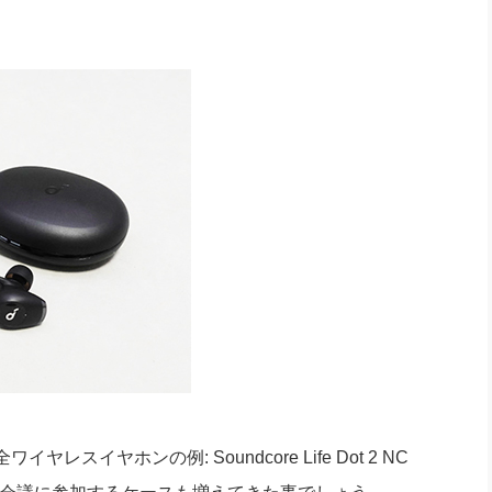
社長のための“全員営業”(30
腕をつくる 人と組織を動かす(200)
銀行交渉はこうしなさい！(12)
高橋一
行動科学マネジメント(5)
の社長のビジョン実現道場(10)
イヤホンの例: Soundcore Life Dot 2 NC