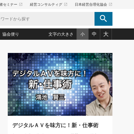
launch
launch
launch
者セミナー
経営コンサルティグ
日本経営合理化協会
search
大
中
協会便り
文字の大きさ
小
5)
況は会社守成の好機(38)
ころ心平の ──社長のための「か・ら・だマネジメント」
「愛読者通信」著者インタビュー(44)
34)
思われる 気配りの達人(127)
人間力の磨き方」(86)
ビジネス見聞録 経営ニュース(100)
タルＡＶを味方に！新・仕事術(180)
0)
り(210)
(92)
え 東洋思想に学ぶ経営学(132)
作間信司の経営無形庵(けいえいむぎょうあん)(166)
ー脳の鍛え方(32)
もっとみる
026.08.5
)
識(57)
指導者たち」(32)
経営セミナー情報局(1)
86回 「言葉狩り」
ンを楽しむ基礎レッスン(12)
ーイング経営入
教育の決め手(203)
略”(30)
繁栄への着眼点 牟田太陽(76)
！社長が読むべき今月の4冊(88)
て」(38)
講話を聞いて学ぼう 実学・耳学・磨く「ミミガク」のすすめ
で楽しむ読書術(162)
(7)
ランク上の手紙・メール術(100)
「氣」(30)
デジタルＡＶを味方に！新・仕事術
ミどこ
00)
スポーツ・ビジネスに学ぶ心理学(98)