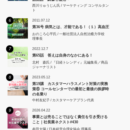
西川りゅうじん氏 / マーケティング コンサルタン
ト
6
2011.07.12
第36号 病気とは、才能である！（１）高血圧
おのころ心平氏 / 一般社団法人自然治癒力学校
理事長
7
2022.12.7
第65話 答えは自身のなかにある！
北村 森氏 / 『日経トレンディ』元編集長／商品
ジャーナリスト
8
2023.05.12
第19講 カスタマーハラスメント対策の実務
策⑥ コールセンターでの最初と最後の挨拶時
の名乗り
中村友妃子 / カスタマーケアプラン代表
9
2026.04.22
事業とは売ることではなく責任を引き受ける
こと｜社長業ネクスト#430
牟田太陽 / 日本経営合理化協会 理事長