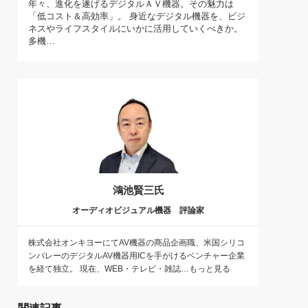
年々、進化を遂げるデジタルＡＶ機器。その魅力は
)
「低コスト＆高効率」。 身近なデジタル機器を、ビジ
喜の『これぞ！"本物の温泉"』(157)
ネスやライフスタイルにいかに活用していくべきか。
多機…
鴻池賢三氏
オーディオビジュアル機器 評論家
株式会社オンキヨーにてAV機器の商品企画職、米国シリコ
ンバレーのデジタルAV機器用ICを手がけるベンチャー企業
を経て独立。 現在、WEB・テレビ・雑誌…もっと見る