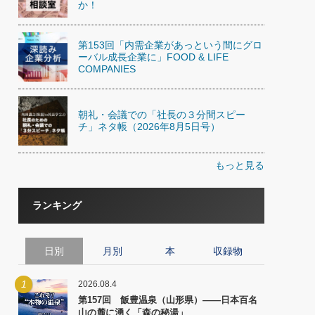
か！
第153回「内需企業があっという間にグロ
ーバル成長企業に」FOOD & LIFE
COMPANIES
朝礼・会議での「社長の３分間スピー
チ」ネタ帳（2026年8月5日号）
もっと見る
ランキング
日別
月別
本
収録物
1
2026.08.4
第157回 飯豊温泉（山形県）――日本百名
山の麓に湧く「森の秘湯」