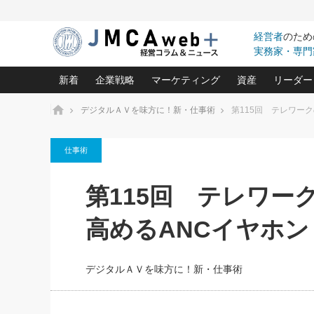
経営者
のため
実務家・専門
新着
企業戦略
マーケティング
資産
リーダー
ホーム
デジタルＡＶを味方に！新・仕事術
第115回 テレワー
中小企業の「１位づくり」戦略(96)
ネット戦略成功の秘訣 圧倒的に儲か
あなたの会社と資
オンリ
仕事術
利益を最大化する「業務改善」横田尚哉氏(5)
ビジネスを一瞬で制する！一流グロ
どうなる金融業界
ビジネ
る“社長の戦略印象リスクマネジメント
(446)
強い会社を築く ビジネス・クリニック(240)
中国経済の最新動
第115回 テレワー
ロングセラーの玉手箱(9)
ピョー
2026.08.7
2026.08.7
日本レーザー「人を大切にしながら利益を上げ
事業承継の前に
相談15：銀行がやたらと固定金
第153回「内需企業があっと
(3)
大復活＆快進撃！ユニバーサルスタ
きたいコト(12)
指導者た
高めるANCイヤホン
利を勧めてきます！やはり固定
う間にグローバル成長企業に
は(5)
がよいのでしょうか！
FOOD & LIFE COMPANIES
武器としてのM&A入門(3)
会社と社長のため
朝礼・
最高の自分を表現する 成功イメージ戦
社長のための“儲かる通販”戦略視点(151)
深読み企業分析(1
楠木建の
デジタルＡＶを味方に！新・仕事術
酒井光雄 成功事例に学ぶ繁栄企業の
継続経営 百話百行(85)
次もあ
野田久美子 香港ビジネス成功法(10)
社長の口