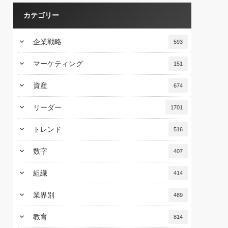
カテゴリー
keyboard_arrow_down
企業戦略
593
keyboard_arrow_down
マーケティング
151
keyboard_arrow_down
資産
674
keyboard_arrow_down
リーダー
1701
keyboard_arrow_down
トレンド
516
keyboard_arrow_down
数字
407
keyboard_arrow_down
組織
414
keyboard_arrow_down
業界別
489
keyboard_arrow_down
教育
814