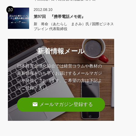
10
2012.08.10
第97回 『携帯電話メモ術』
新 将命 （あたらし まさみ）氏 / 国際ビジネス
ブレイン 代表取締役
新着情報メール
日本経営合理化協会では経営コラムや教材の
最新情報をいち早くお届けするメールマガジ
ンを発信しております。ご希望の方は下記よ
りご登録下さい。
email
メールマガジン登録する