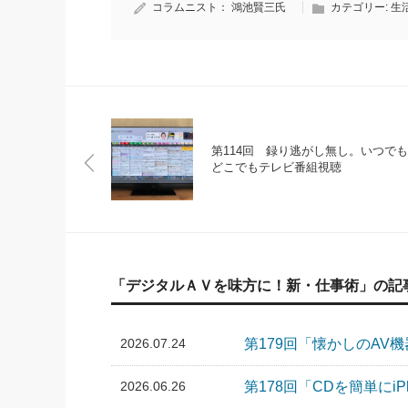
コラムニスト：
鴻池賢三氏
カテゴリー:
生
第114回 録り逃がし無し。いつでも
どこでもテレビ番組視聴
「デジタルＡＶを味方に！新・仕事術」の記
2026.07.24
第179回「懐かしのAV
2026.06.26
第178回「CDを簡単にi