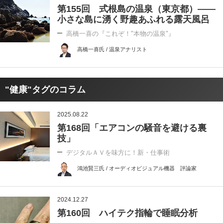
第155回 式根島の温泉（東京都）――
小さな島に湧く野趣あふれる露天風呂
高橋一喜の『これぞ！"本物の温泉"』
高橋一喜氏 / 温泉アナリスト
"健康"タグのコラム
2025.08.22
第168回「エアコンの騒音を避ける裏
技」
デジタルＡＶを味方に！新・仕事術
鴻池賢三氏 / オーディオビジュアル機器 評論家
2024.12.27
第160回 ハイテク指輪で睡眠分析