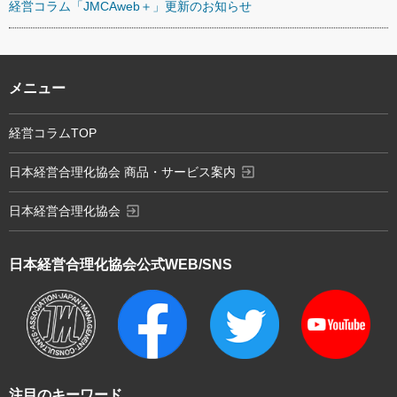
経営コラム「JMCAweb＋」更新のお知らせ
メニュー
経営コラムTOP
exit_to_app
日本経営合理化協会 商品・サービス案内
exit_to_app
日本経営合理化協会
日本経営合理化協会
公式WEB/SNS
注目のキーワード