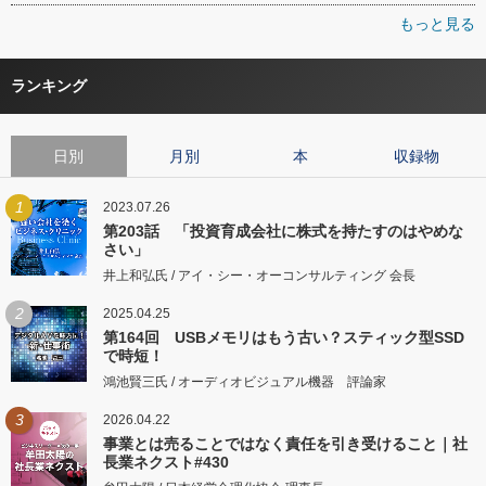
もっと見る
ランキング
日別
月別
本
収録物
1
2023.07.26
第203話 「投資育成会社に株式を持たすのはやめな
さい」
井上和弘氏 / アイ・シー・オーコンサルティング 会長
2
2025.04.25
第164回 USBメモリはもう古い？スティック型SSD
で時短！
鴻池賢三氏 / オーディオビジュアル機器 評論家
3
2026.04.22
事業とは売ることではなく責任を引き受けること｜社
長業ネクスト#430