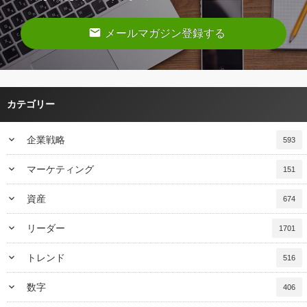
email
メールマガジン登録する
カテゴリー
keyboard_arrow_down
企業戦略
593
keyboard_arrow_down
マーケティング
151
keyboard_arrow_down
資産
674
keyboard_arrow_down
リーダー
1701
keyboard_arrow_down
トレンド
516
keyboard_arrow_down
数字
406