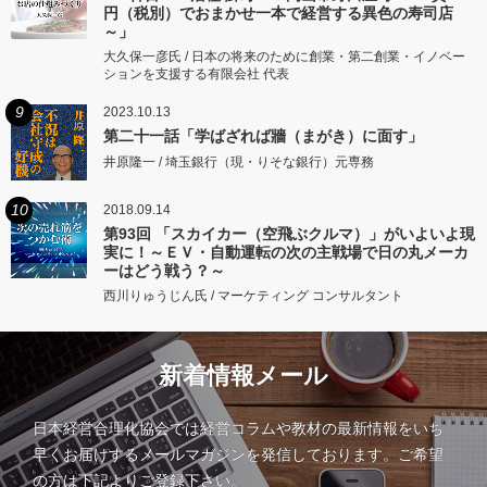
円（税別）でおまかせ一本で経営する異色の寿司店
～」
大久保一彦氏 / 日本の将来のために創業・第二創業・イノベー
ションを支援する有限会社 代表
9
2023.10.13
第二十一話「学ばざれば牆（まがき）に面す」
井原隆一 / 埼玉銀行（現・りそな銀行）元専務
10
2018.09.14
第93回 「スカイカー（空飛ぶクルマ）」がいよいよ現
実に！～ＥＶ・自動運転の次の主戦場で日の丸メーカ
ーはどう戦う？～
西川りゅうじん氏 / マーケティング コンサルタント
新着情報メール
日本経営合理化協会では経営コラムや教材の最新情報をいち
早くお届けするメールマガジンを発信しております。ご希望
の方は下記よりご登録下さい。