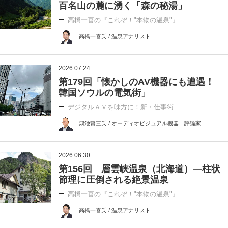
百名山の麓に湧く「森の秘湯」
高橋一喜の『これぞ！"本物の温泉"』
高橋一喜氏 / 温泉アナリスト
2026.07.24
第179回「懐かしのAV機器にも遭遇！
韓国ソウルの電気街」
デジタルＡＶを味方に！新・仕事術
鴻池賢三氏 / オーディオビジュアル機器 評論家
2026.06.30
第156回 層雲峡温泉（北海道）―柱状
節理に圧倒される絶景温泉
高橋一喜の『これぞ！"本物の温泉"』
高橋一喜氏 / 温泉アナリスト