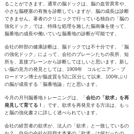
ることができます。通常の脳ドックは、脳の血管異常や、
小さな脳梗塞の有無を診断していますが、脳の成長は診断
できません。著者のクリニックで行っている独自の「脳の
強化ドック」では、特殊な処理を施した脳画像を使って、
脳番地の成長や働いていな脳番地の診断が可能です。
会社の幹部の健康診断は、脳ドックでは不十分です。「脳
の強化ドック」によって、会社のブレーンたちの長所、短
所を、直接ブレーンから診断してほしいと思います。新し
い脳の見方の発見としては、1909年 コルビニアン・ブ
ロードマン博士が脳皮質を52に区分して以来、100年ぶり
の脳が成長する「脳番地論」だと思います。
今月の月刊脳番地トレーニングは、「
会社の「欲求」を再
発見して育てる！
」です。欲求を再発見する方法は、もっ
と脳の強化書２に詳しく述べられています。
会社の経営者の欲求が、法人の「欲求」と一致しているの
か？ 自分の会社が目指す本来の「欲求」は何だったの