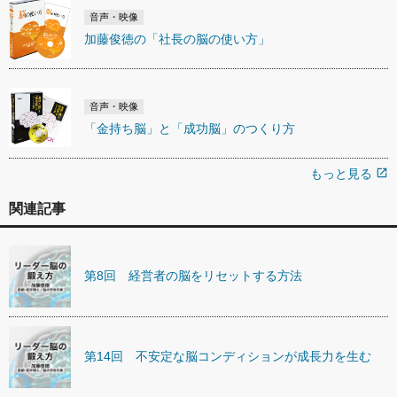
音声・映像
加藤俊徳の「社長の脳の使い方」
音声・映像
「金持ち脳」と「成功脳」のつくり方
もっと見る
open_in_new
関連記事
第8回 経営者の脳をリセットする方法
第14回 不安定な脳コンディションが成長力を生む