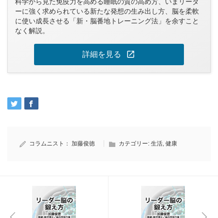
科学から見た免疫力を高める睡眠の質の高め方、いまリーダ
ーに強く求められている新たな発想の生み出し方、脳を柔軟
に使い成長させる「新・脳番地トレーニング法」を余すこと
なく解説。
open_in_new
詳細を見る
コラムニスト：
加藤俊徳
カテゴリー:
生活
,
健康