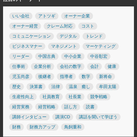
いい会社
アトツギ
オーナー企業
オーナー経営
クレーム対応
コスト
コミュニケーション
デジタル
トレンド
ビジネスマナー
マネジメント
マーケティング
リーダー
中国古典
中小企業
中谷彰宏
仕事術
企業分析
会社の数字
会計
健康
児玉尚彦
後継者
指導者
数字
新将命
歴史
決算書
法律
温泉 癒し
牟田太陽
生産性向上
社員教育
社長業
競争戦略
経営実務
経営戦略
話し方
読書
講師インタビュー
講演CD
講話を聞いて学ぼう
財務
財務力アップ
鳥飼重和