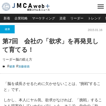
menu
新着
企業戦略
マーケティング
資産
リーダー
トレンド
健康
2015.01.16
第7回 会社の「欲求」を再発見し
て育てる！
リーダー脳の鍛え方
#
#
健康
加藤俊徳
「脳を成長させるために欠かせないことは、“挑戦”するこ
と」です。
しかし、本人にヤル気、欲求がなければ、「挑戦」するこ
とも現実化していかないでしょう。そこで、自分の「欲