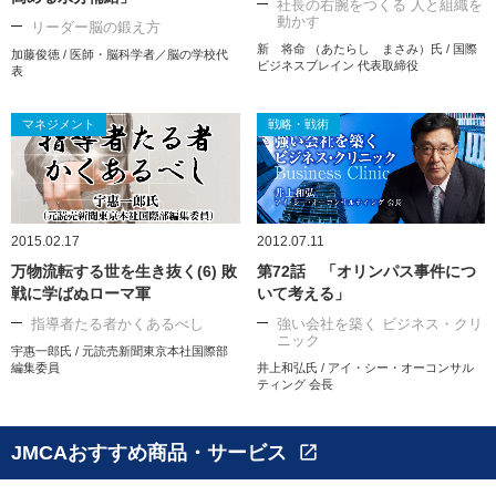
社長の右腕をつくる 人と組織を
動かす
リーダー脳の鍛え方
新 将命 （あたらし まさみ）氏 / 国際
加藤俊徳 / 医師・脳科学者／脳の学校代
ビジネスブレイン 代表取締役
表
マネジメント
戦略・戦術
2015.02.17
2012.07.11
万物流転する世を生き抜く(6) 敗
第72話 「オリンパス事件につ
戦に学ばぬローマ軍
いて考える」
指導者たる者かくあるべし
強い会社を築く ビジネス・クリ
ニック
宇惠一郎氏 / 元読売新聞東京本社国際部
編集委員
井上和弘氏 / アイ・シー・オーコンサル
ティング 会長
JMCAおすすめ商品・サービス
open_in_new