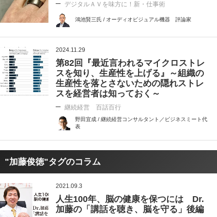
デジタルＡＶを味方に！新・仕事術
鴻池賢三氏 / オーディオビジュアル機器 評論家
2024.11.29
第82回『最近言われるマイクロストレ
スを知り、生産性を上げる』～組織の
生産性を落とさないための隠れストレ
スを経営者は知っておく～
継続経営 百話百行
野田宜成 / 継続経営コンサルタント／ビジネスミート代
表
"加藤俊徳"タグのコラム
2021.09.3
人生100年、脳の健康を保つには Dr.
加藤の「講話を聴き、脳を守る」後編