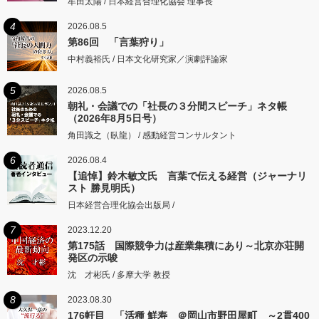
牟田太陽 / 日本経営合理化協会 理事長
4
2026.08.5
第86回 「言葉狩り」
中村義裕氏 / 日本文化研究家／演劇評論家
5
2026.08.5
朝礼・会議での「社長の３分間スピーチ」ネタ帳
（2026年8月5日号）
角田識之（臥龍） / 感動経営コンサルタント
6
2026.08.4
【追悼】鈴木敏文氏 言葉で伝える経営（ジャーナリ
スト 勝見明氏）
日本経営合理化協会出版局 /
7
2023.12.20
第175話 国際競争力は産業集積にあり～北京亦荘開
発区の示唆
沈 才彬氏 / 多摩大学 教授
8
2023.08.30
176軒目 「活種 鮮寿 ＠岡山市野田屋町 ～2貫400