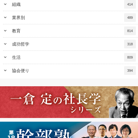
keyboard_arrow_down
組織
414
keyboard_arrow_down
業界別
489
keyboard_arrow_down
教育
814
keyboard_arrow_down
成功哲学
318
keyboard_arrow_down
生活
809
keyboard_arrow_down
協会便り
394