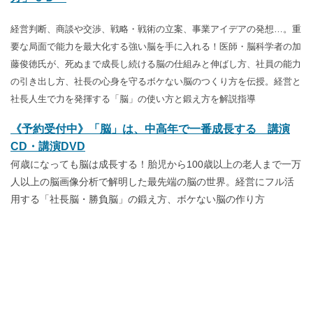
経営判断、商談や交渉、戦略・戦術の立案、事業アイデアの発想…。重
要な局面で能力を最大化する強い脳を手に入れる！
医師・脳科学者の加
藤俊徳氏が、死ぬまで成長し続ける脳の仕組みと伸ばし方、社員の能力
の引き出し方、社長の心身を守るボケない脳のつくり方を伝授。経営と
社長人生で力を発揮する「脳」の使い方と鍛え方を解説指導
《予約受付中》「脳」は、中高年で一番成長する 講演
CD・講演DVD
何歳になっても脳は成長する！胎児から100歳以上の老人まで一万
人以上の脳画像分析で解明した最先端の脳の世界。経営にフル活
用する「社長脳・勝負脳」の鍛え方、ボケない脳の作り方